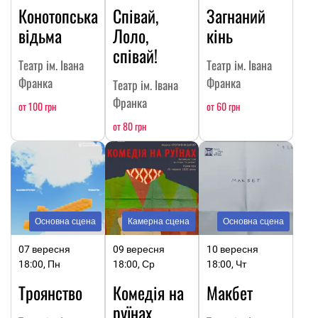
Конотопська
Співай,
Загнаний
відьма
Лоло,
кінь
співай!
Театр ім. Івана
Театр ім. Івана
Франка
Франка
Театр ім. Івана
Франка
от 100 грн
от 60 грн
от 80 грн
Основна сцена
Камерна сцена
Основна сцена
07 вересня
09 вересня
10 вересня
18:00, Пн
18:00, Ср
18:00, Чт
Троянство
Комедія на
Макбет
руїнах