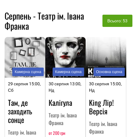
Серпень - Театр ім. Івана
Всього: 53
Франка
Камерна сцена
Камерна сцена
Основна сцена
29 серпня 15:00,
30 серпня 13:00,
30 серпня 15:00,
Сб
Нд
Нд
Там, де
Калігула
King Лір!
заходить
Версія
Театр ім. Івана
сонце
Франка
Театр ім. Івана
Франка
Театр ім. Івана
от 200 грн