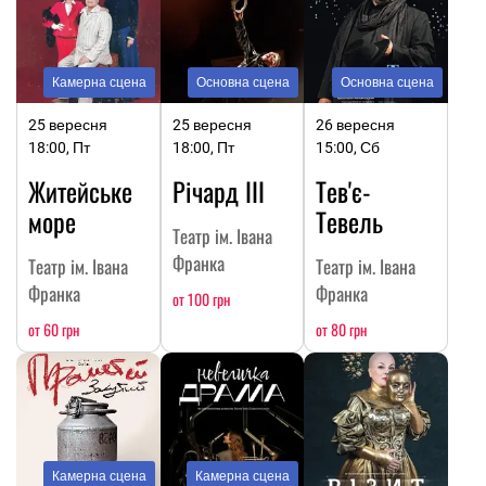
Камерна сцена
Основна сцена
Основна сцена
25 вересня
25 вересня
26 вересня
18:00, Пт
18:00, Пт
15:00, Сб
Житейське
Річард ІІІ
Тев'є-
море
Тевель
Театр ім. Івана
Франка
Театр ім. Івана
Театр ім. Івана
Франка
Франка
от 100 грн
от 60 грн
от 80 грн
Камерна сцена
Камерна сцена