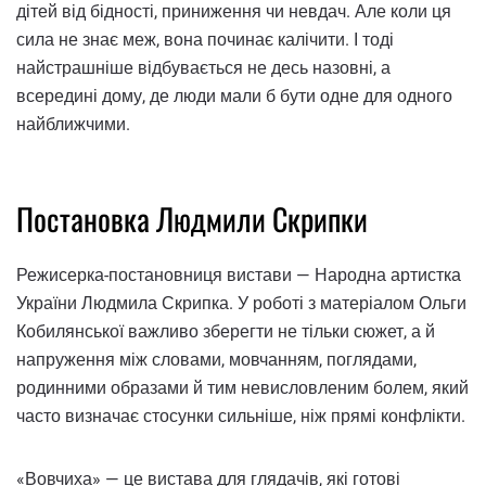
дітей від бідності, приниження чи невдач. Але коли ця
сила не знає меж, вона починає калічити. І тоді
найстрашніше відбувається не десь назовні, а
всередині дому, де люди мали б бути одне для одного
найближчими.
Постановка Людмили Скрипки
Режисерка-постановниця вистави — Народна артистка
України Людмила Скрипка. У роботі з матеріалом Ольги
Кобилянської важливо зберегти не тільки сюжет, а й
напруження між словами, мовчанням, поглядами,
родинними образами й тим невисловленим болем, який
часто визначає стосунки сильніше, ніж прямі конфлікти.
«Вовчиха» — це вистава для глядачів, які готові