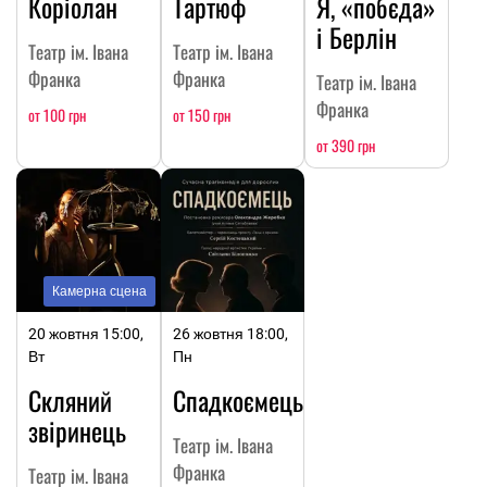
Коріолан
Тартюф
Я, «побєда»
і Берлін
Театр ім. Івана
Театр ім. Івана
Франка
Франка
Театр ім. Івана
Франка
от 100 грн
от 150 грн
от 390 грн
Камерна сцена
20 жовтня 15:00,
26 жовтня 18:00,
Вт
Пн
Скляний
Спадкоємець
звіринець
Театр ім. Івана
Франка
Театр ім. Івана