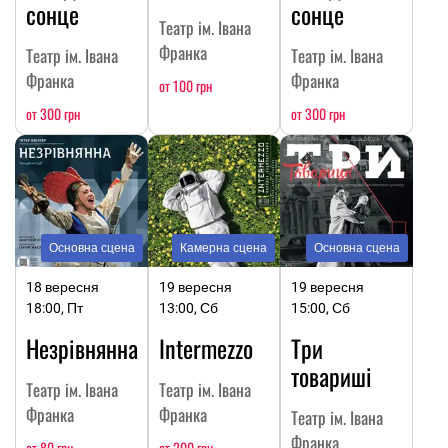
сонце
сонце
Театр ім. Івана
Франка
Театр ім. Івана
Театр ім. Івана
Франка
Франка
от 100 грн
от 300 грн
от 300 грн
Основна сцена
Камерна сцена
Основна сцена
18 вересня
19 вересня
19 вересня
18:00, Пт
13:00, Сб
15:00, Сб
Незрівнянна
Intermezzo
Три
товариші
Театр ім. Івана
Театр ім. Івана
Франка
Франка
Театр ім. Івана
Франка
от 80 грн
от 200 грн