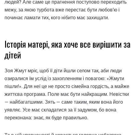
людей? Але саме це прагнення поступово переходить
межу, за якою турбота вже перестає бути любов’ю і
починає ламати тих, кого нібито має захищати.
Історія матері, яка хоче все вирішити за
дітей
Зоя Жмут мріє, щоб її діти йшли селом так, аби люди
озиралися їм услід із захопленням і повагою: «Жмути
пішли!». Для неї це не просто сімейна гордість, а майже
життєва програма. Поле має бути найкращим. Невістки
— найбагатшими. Зять — саме таким, яким вона його
уявляє. Усе має складатися за її задумом, бо вона
переконана: знає, як буде правильно.