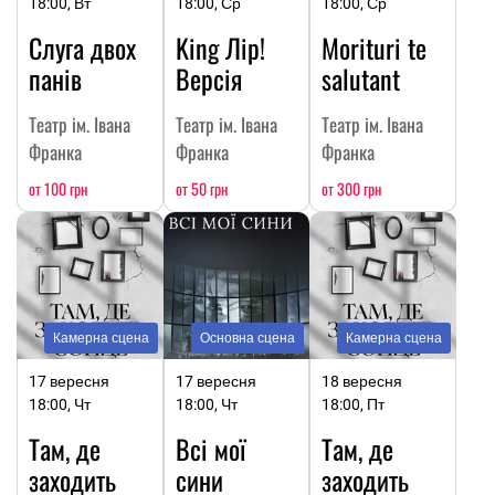
18:00, Вт
18:00, Ср
18:00, Ср
Слуга двох
King Лір!
Morituri te
панів
Версія
salutant
Театр ім. Івана
Театр ім. Івана
Театр ім. Івана
Франка
Франка
Франка
от 100 грн
от 50 грн
от 300 грн
Камерна сцена
Основна сцена
Камерна сцена
17 вересня
17 вересня
18 вересня
18:00, Чт
18:00, Чт
18:00, Пт
Там, де
Всі мої
Там, де
заходить
сини
заходить