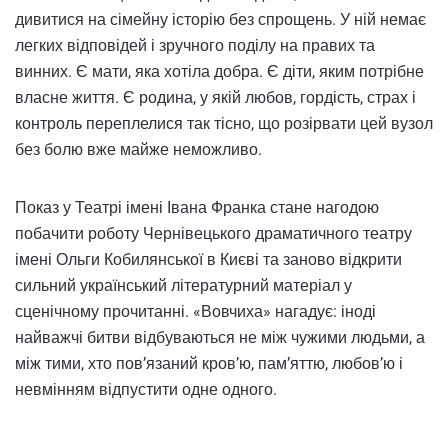
дивитися на сімейну історію без спрощень. У ній немає
легких відповідей і зручного поділу на правих та
винних. Є мати, яка хотіла добра. Є діти, яким потрібне
власне життя. Є родина, у якій любов, гордість, страх і
контроль переплелися так тісно, що розірвати цей вузол
без болю вже майже неможливо.
Показ у Театрі імені Івана Франка стане нагодою
побачити роботу Чернівецького драматичного театру
імені Ольги Кобилянської в Києві та заново відкрити
сильний український літературний матеріал у
сценічному прочитанні. «Вовчиха» нагадує: іноді
найважчі битви відбуваються не між чужими людьми, а
між тими, хто пов’язаний кров’ю, пам’яттю, любов’ю і
невмінням відпустити одне одного.