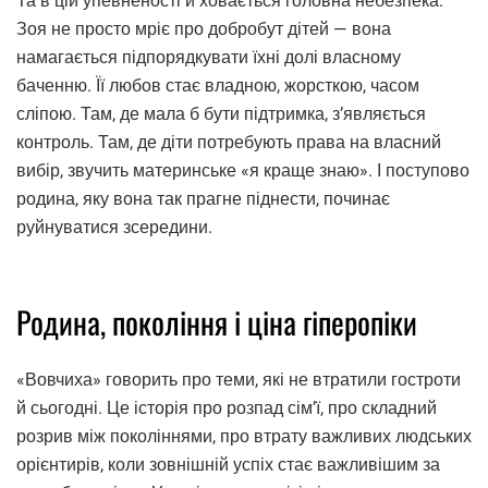
Та в цій упевненості й ховається головна небезпека.
Зоя не просто мріє про добробут дітей — вона
намагається підпорядкувати їхні долі власному
баченню. Її любов стає владною, жорсткою, часом
сліпою. Там, де мала б бути підтримка, з’являється
контроль. Там, де діти потребують права на власний
вибір, звучить материнське «я краще знаю». І поступово
родина, яку вона так прагне піднести, починає
руйнуватися зсередини.
Родина, покоління і ціна гіперопіки
«Вовчиха» говорить про теми, які не втратили гостроти
й сьогодні. Це історія про розпад сім’ї, про складний
розрив між поколіннями, про втрату важливих людських
орієнтирів, коли зовнішній успіх стає важливішим за