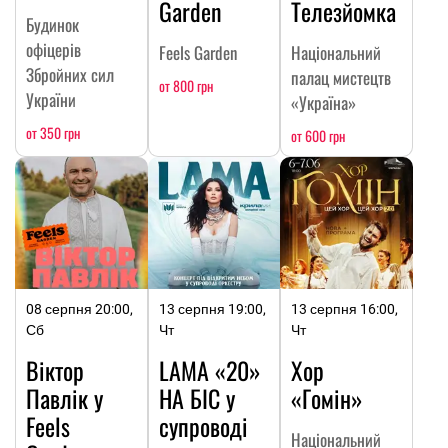
Garden
Телезйомка
Будинок
офіцерів
Feels Garden
Національний
Збройних сил
палац мистецтв
от 800 грн
України
«Україна»
от 350 грн
от 600 грн
08 серпня 20:00,
13 серпня 19:00,
13 серпня 16:00,
Сб
Чт
Чт
Віктор
LAMA «20»
Хор
Павлік у
НА БІС у
«Гомін»
Feels
супроводі
Національний