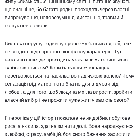
живу близькість. У нинішньому світі ці питання звучать
ще сильніше, бо багато родин проходять через власні
випробування, непорозуміння, дистанцію, травми й
пошук нової опори.
Вистава порушує одвічну проблему батьків і дітей, але
не зводить її до простого конфлікту характерів. Тут
важливо інше: де проходить межа між материнською
турботою і тиском? Коли бажання «як краще»
перетворюється на насильство над чужою волею? Чому
сепарація від матері потрібна не для відмови від
любові, а для того, щоб людина могла вирости, зробити
власний вибір і не прожити чуже життя замість свого?
Гіперопіка у цій історії показана не як дрібна побутова
риса, а як сила, здатна змінити долі. Вона народжується
з любові, страху, амбіцій, болісного бажання захистити