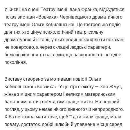
У Києві, на сцені Театру імені Івана Франка, відбудеться
показ вистави «Вовчиха» Чернівецького драматичного
театру імені Ольги Кобилянської. Це гастрольна подія
для тих, хто цінує психологічний театр, сильну
драматургію й історії, у яких родинні конфлікти показані
не поверхово, а через складні людські характери,
болючі рішення та наслідки, що наздоганяють не одне
покоління.
Виставу створено за мотивами повісті Ольги
Кобилянської «Вовчиха». У центрі сюжету — Зоя Жмут,
жінка з міцним характером і великим материнським
бажанням: дати своїм дітям краще життя. На перший
погляд, у цьому немає нічого дивного чи неприродного.
Хіба не кожна мати хоче, щоб її діти жили краще, мали
повагу, достаток, добрі шлюби й упевнене місце серед