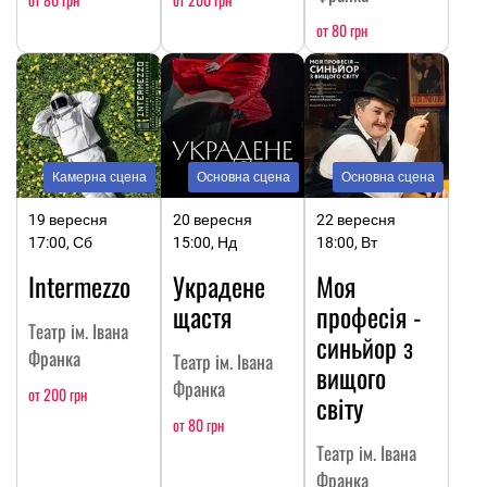
от 80 грн
Камерна сцена
Основна сцена
Основна сцена
19 вересня
20 вересня
22 вересня
17:00, Сб
15:00, Нд
18:00, Вт
Intermezzo
Украдене
Моя
щастя
професія -
Театр ім. Івана
синьйор з
Франка
Театр ім. Івана
вищого
Франка
от 200 грн
світу
от 80 грн
Театр ім. Івана
Франка