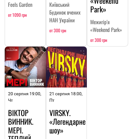
«Weekend
Feels Garden
Київський
Park»
Будинок вчених
от 1090 грн
НАН України
Межигір'я
«Weekend Park»
от 300 грн
от 300 грн
20 серпня 19:00,
21 серпня 18:00,
Чт
Пт
ВІКТОР
VIRSKY.
ВИННИК.
«Легендарне
МЕРІ.
шоу»
ТЕПЛИЙ