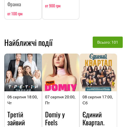
Франка
от 900 грн
от 100 грн
Найближчі події
Всього: 101
06 серпня 18:00,
07 серпня 20:00,
08 серпня 17:00,
Чт
Пт
Сб
Третій
Domiy у
Єдиний
зайвий
Feels
Квартал.