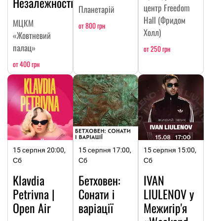
Незалежності
центр Freedom
Планетарій
Hall (Фридом
МЦКМ
от 800 грн
Холл)
«Жовтневий
палац»
от 250 грн
от 400 грн
15 серпня 20:00,
15 серпня 17:00,
15 серпня 15:00,
Сб
Сб
Сб
Klavdia
Бетховен:
IVAN
Petrivna |
Сонати і
LIULENOV у
Open Air
варіації
Межигір'я