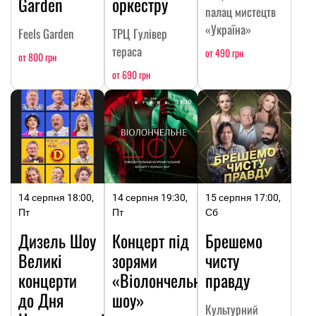
Garden
оркестру
палац мистецтв
«Україна»
Feels Garden
ТРЦ Гулівер
тераса
от 490 грн
от 800 грн
от 690 грн
14 серпня 18:00,
14 серпня 19:30,
15 серпня 17:00,
Пт
Пт
Сб
Дизель Шоу
Концерт під
Брешемо
Великі
зорями
чисту
концерти
«Віолончельне
правду
до Дня
шоу»
Культурний