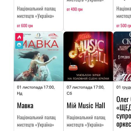
Національний палац
Націон
от 490 грн
мистецтв «Україна»
мистецт
от 600 грн
от 500 гр
01 листопада 17:00,
07 листопада 17:00,
01 груд
Нд
Сб
Олег
Мавка
Мій Music Hall
«ЩЕД
супро
Національний палац
Національний палац
оркес
мистецтв «Україна»
мистецтв «Україна»