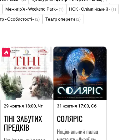
Межигір'я «Weekend Park»
НСК «Олімпійський»
(1)
(1)
тр «Особистості»
Театр оперети
(2)
(2)
29 жовтня 18:00, Чт
31 жовтня 17:00, Сб
ТІНІ ЗАБУТИХ
СОЛЯРІС
ПРЕДКІВ
Національний палац
мистецтв «Україна»