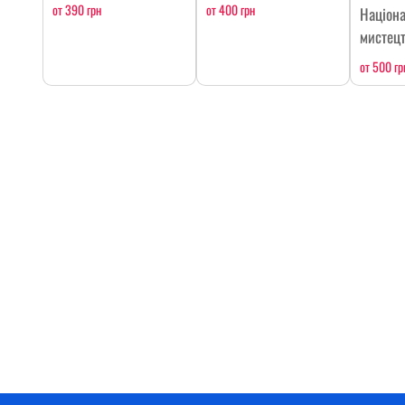
от 390 грн
от 400 грн
Націон
мистецт
от 500 гр