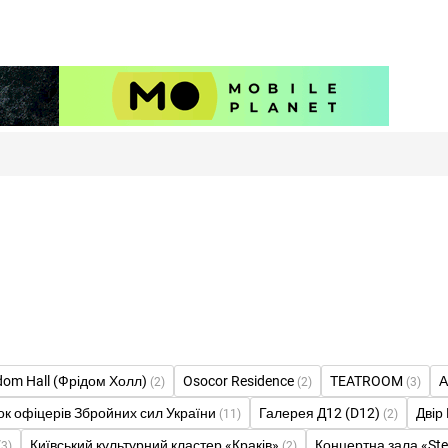
dom Hall (Фрідом Холл)
Osocor Residence
TEATROOM
А
(2)
(2)
(3)
к офіцерів Збройних сил України
Галерея Д12 (D12)
Двір
(11)
(2)
Київський культурний кластер «Краків»
Концертна зала «Ste
(3)
(2)