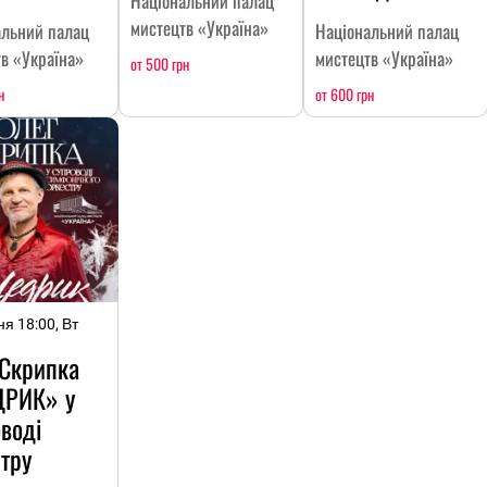
Національний палац
мистецтв «Україна»
альний палац
Національний палац
в «Україна»
мистецтв «Україна»
от 500 грн
н
от 600 грн
ня 18:00, Вт
 Скрипка
РИК» у
воді
тру