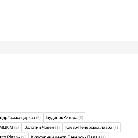
ндріївська церква
Будинок Актора
(2)
(3)
 МЦКіМ
Золотий Човен
Києво-Печерська лавра
(2)
(1)
(1)
reo Plaza»
Культурний центр Печерськ Палац
(2)
(1)