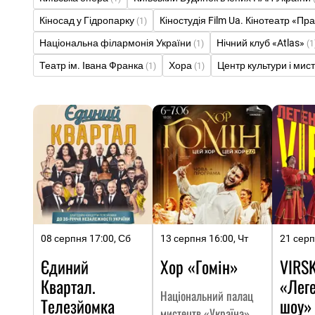
Кіносад у Гідропарку
Кіностудія Film Ua. Кінотеатр «Пр
(1)
Національна філармонія України
Нічний клуб «Atlas»
(1)
(1
Театр ім. Івана Франка
Хора
Центр культури і мис
(1)
(1)
08 серпня 17:00, Сб
13 серпня 16:00, Чт
21 серп
Єдиний
Хор «Гомін»
VIRSK
Квартал.
«Лег
Національний палац
Телезйомка
шоу»
мистецтв «Україна»