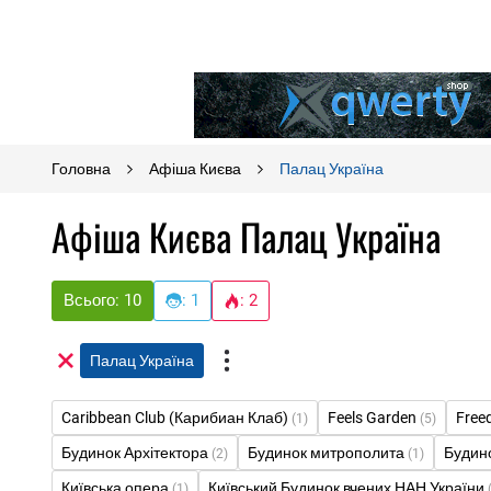
Головна
Афіша Києва
Палац Україна
Афіша Києва Палац Україна
Всього: 10
: 1
: 2
Палац Україна
Caribbean Club (Карибиан Клаб)
Feels Garden
Free
(1)
(5)
Будинок Архітектора
Будинок митрополита
Будино
(2)
(1)
Київська опера
Київський Будинок вчених НАН України
(1)