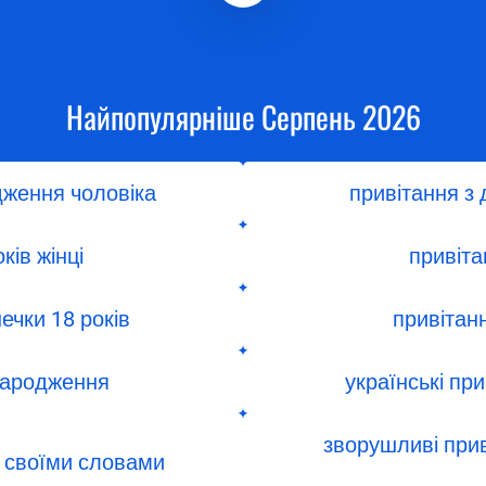
Найпопулярніше Серпень 2026
дження чоловіка
привітання з
ків жінці
привіта
ечки 18 років
привітанн
 народження
українські пр
зворушливі прив
ні своїми словами