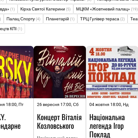
авда»
Кірха Святої Катерини
МЦКМ «Жовтневий палац»
(1)
(5)
(19)
Палац Спорту
Планетарій
ТРЦ Гулівер тераса
Теа
)
(4)
(1)
(2)
тецтв КПІ
(1)
ня 18:00, Пт
26 вересня 17:00, Сб
04 жовтня 18:00, Нд
Y.
Концерт Віталія
Національна
ендарне
Козловського
легенда Ігор
Поклад