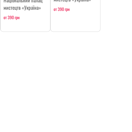
Національний палац
мистецтв «Україна»
от 390 грн
от 390 грн