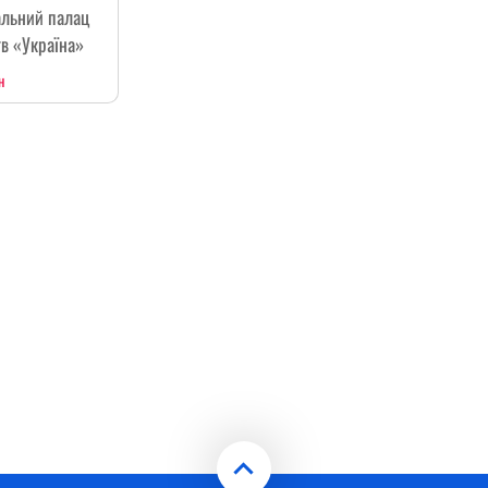
альний палац
в «Україна»
н