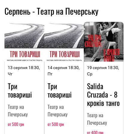
Серпень - Театр на Печерську
13 серпня 18:30,
14 серпня 18:30,
19 серпня 18:30,
Чт
Пт
Ср
Три
Три
Salida
товариші
товариші
Cruzada - 8
кроків танго
Театр на
Театр на
Печерську
Печерську
Театр на
Печерську
от 500 грн
от 500 грн
от 400 грн