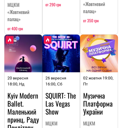
«Жовтневий
МЦКМ
от 290 грн
палац»
«Жовтневий
палац»
от 350 грн
от 400 грн
20 вересня
26 вересня
02 жовтня 19:00,
18:00, Нд
16:00, Сб
Пт
Kyiv Modern
SQUIRT: The
Музична
Ballet.
Las Vegas
Платформа
Маленький
Show
України
принц. Раду
МЦКМ
МЦКМ
Поклітару