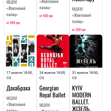
«Жовтневий
МЦКМ
палац»
«Жовтневий
МЦКМ
палац»
«Жовтневий
от 400 грн
палац»
от 690 грн
от 200 грн
17 жовтня 18:00,
24 жовтня 18:00,
31 жовтня 18:00,
Сб
Сб
Сб
ДахаБраха
Georgian
KYIV
Royal Ballet
MODERN
МЦКМ
BALLET.
«Жовтневий
МЦКМ
ЖІЗЕЛЬ.
палац»