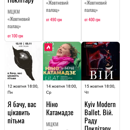
«Жовтневий
«Жовтневий
палац»
палац»
МЦКМ
«Жовтневий
от 490 грн
от 400 грн
палац»
от 100 грн
12 жовтня 18:00,
14 жовтня 18:00,
15 жовтня 18:00,
Пн
Ср
Чт
Я бачу, вас
Ніно
Kyiv Modern
цікавить
Катамадзе
Ballet. Вій.
пітьма
Раду
МЦКМ
Поклітару