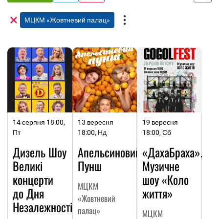
МЦКМ «Жовтневий палац»
14 серпня 18:00,
13 вересня
19 вересня
Пт
18:00, Нд
18:00, Сб
Дизель Шоу
Апельсиновий
«ДахаБраха».
Великі
Пунш
Музичне
концерти
шоу «Коло
МЦКМ
до Дня
життя»
«Жовтневий
Незалежності
палац»
МЦКМ