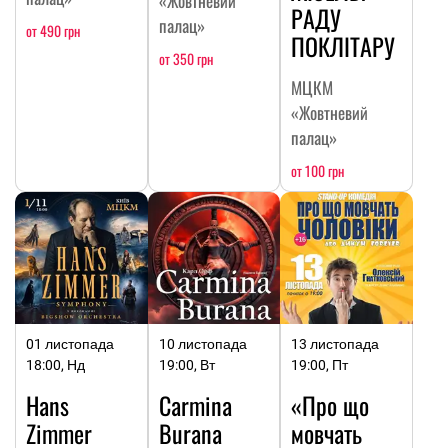
«Жовтневий
РАДУ
палац»
от 490 грн
ПОКЛІТАРУ
от 350 грн
МЦКМ
«Жовтневий
палац»
от 100 грн
01 листопада
10 листопада
13 листопада
18:00, Нд
19:00, Вт
19:00, Пт
Hans
Carmina
«Про що
Zimmer
Burana
мовчать