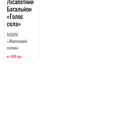
Лісапетний
Батальйон
«Голос
села»
МЦКМ
«Жовтневий
палац»
от 400 грн