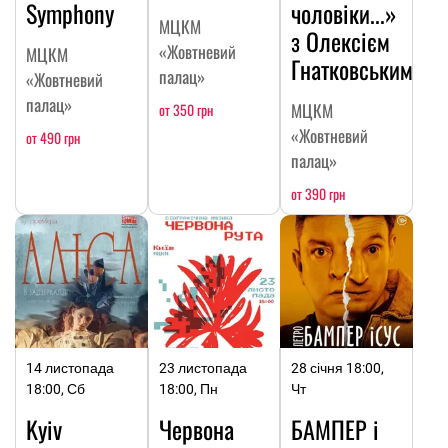
Symphony
чоловіки...»
МЦКМ
з Олексієм
«Жовтневий
МЦКМ
Гнатковським
палац»
«Жовтневий
палац»
МЦКМ
от 350 грн
«Жовтневий
от 490 грн
палац»
от 390 грн
14 листопада
23 листопада
28 січня 18:00,
18:00, Сб
18:00, Пн
Чт
Kyiv
Червона
БАМПЕР і