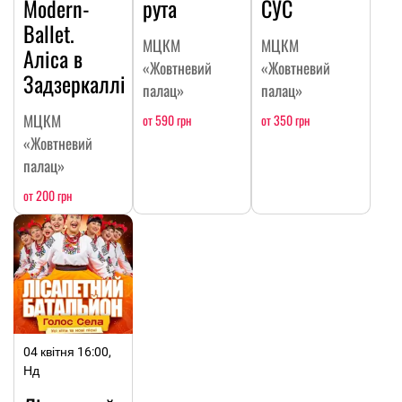
Modern-
рута
СУС
Ballet.
МЦКМ
МЦКМ
Аліса в
«Жовтневий
«Жовтневий
Задзеркаллі
палац»
палац»
МЦКМ
от 590 грн
от 350 грн
«Жовтневий
палац»
от 200 грн
04 квітня 16:00,
Нд