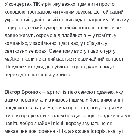
У концертах
ТІК
є річ, яку важко підмінити просто
хорошою програмою чи гучним звуком. Це той самий
український драйв, який не виглядає награним. У ньому
є щирість, легкий гумор, знайомі інтонації і тексти, які
давно живуть окремо від плейлистів — у пам’яті, у
компаніях, у застільних підспівах, у поїздках, у
святкових вечорах. Саме тому виступ цього гурту
майже ніколи не сприймається як звичайний концерт.
Швидше як подія, де публіка і сцена дуже швидко
переходять на спільну хвилю.
Віктор Бронюк
— артист із тією самою подачею, яку
важко переплутати з кимось іншим. У його виконанні
поєднуються харизма, жива простота, почуття ритму і
вміння працювати з залом без дистанції. Завдяки цьому
навіть добре знайомі пісні щоразу звучать не як
механічне повторення хітів, а як жива історія, яка тут і