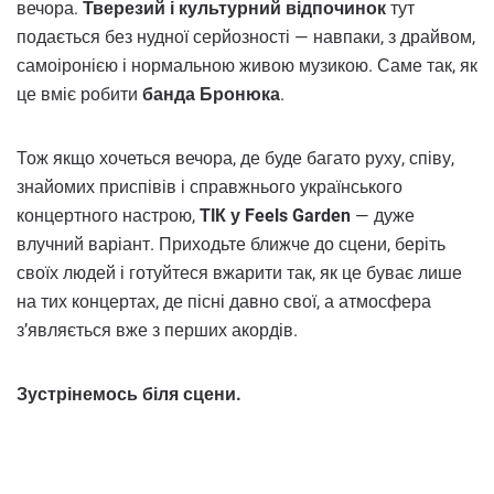
вечора.
Тверезий і культурний відпочинок
тут
подається без нудної серйозності — навпаки, з драйвом,
самоіронією і нормальною живою музикою. Саме так, як
це вміє робити
банда Бронюка
.
Тож якщо хочеться вечора, де буде багато руху, співу,
знайомих приспівів і справжнього українського
концертного настрою,
ТІК у Feels Garden
— дуже
влучний варіант. Приходьте ближче до сцени, беріть
своїх людей і готуйтеся вжарити так, як це буває лише
на тих концертах, де пісні давно свої, а атмосфера
з’являється вже з перших акордів.
Зустрінемось біля сцени.