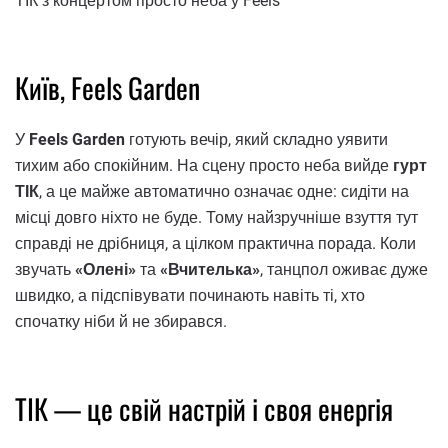
ТІК з концертом просто неба у Feels
Київ, Feels Garden
У
Feels Garden
готують вечір, який складно уявити
тихим або спокійним. На сцену просто неба вийде
гурт
ТІК
, а це майже автоматично означає одне: сидіти на
місці довго ніхто не буде. Тому найзручніше взуття тут
справді не дрібниця, а цілком практична порада. Коли
звучать
«Олені»
та
«Вчителька»
, танцпол оживає дуже
швидко, а підспівувати починають навіть ті, хто
спочатку ніби й не збирався.
ТІК — це свій настрій і своя енергія