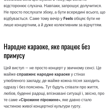
відсторонює слухача. Навпаки, запрошує долучитися.
Не просто послухати збоку, а бути всередині всього, що
відбувається. Саме тому вечір у
Feels
обіцяє бути не
лише концертним, а й дуже колективним за відчуттям.
Народне караоке, яке працює без
примусу
Цей виступ — не просто концерт у звичному сенсі. Це
майже
справжнє народне караоке
у стінах
улюбленого закладу, де майже кожна пісня заходить
одразу і без пояснень. Тут будуть співати про життя,
любов, буденні радощі, впізнавані ситуації і, звісно, про
те саме
«Сірожине пірожине»
, яке давно стало
частиною живої концертної культури гурту.