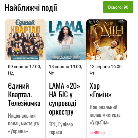
Найближчі події
Всього: 98
09 серпня 17:00,
13 серпня 19:00,
13 серпня 16:00,
Нд
Чт
Чт
Єдиний
LAMA «20»
Хор
Квартал.
НА БІС у
«Гомін»
Телезйомка
супроводі
Національний
оркестру
палац мистецтв
Національний
«Україна»
палац мистецтв
ТРЦ Гулівер
«Україна»
тераса
от 490 грн