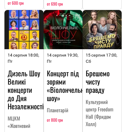
от 600 грн
от 690 грн
14 серпня 18:00,
14 серпня 19:30,
15 серпня 17:00,
Пт
Пт
Сб
Дизель Шоу
Концерт під
Брешемо
Великі
зорями
чисту
концерти
«Віолончельне
правду
до Дня
шоу»
Культурний
Незалежності
центр Freedom
Планетарій
Hall (Фридом
МЦКМ
от 800 грн
Холл)
«Жовтневий