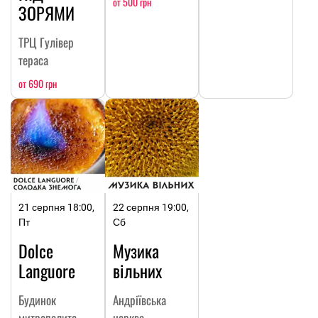
от 500 грн
ЗОРЯМИ
ТРЦ Гулівер
тераса
от 690 грн
21 серпня 18:00,
22 серпня 19:00,
Пт
Сб
Dolce
Музика
Languore
вільних
Будинок
Андріївська
митрополита
церква