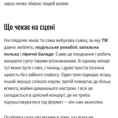
зараз знову збирає людей разом.
Що чекає на сцені
На глядачів чекає та сама вибухова суміш, за яку
ТІК
давно люблять:
подільське рокабілі
,
запальна
полька
і
ліричні балади
. Саме це поєднання і робить
концерти гурту такими впізнаваними. В одному вечорі
тут може бути і сміх, і танець, і дуже проста пісенна
щирість без зайвого пафосу. Один трек підкидає вгору,
інший змушує співати хором, третій повертає до більш
м’якого, майже домашнього настрою. І все це
складається в цілісний концерт, де не треба
підлаштовуватися під формат — він сам захоплює.
Особлива сила цієї музики в тому, що вона не