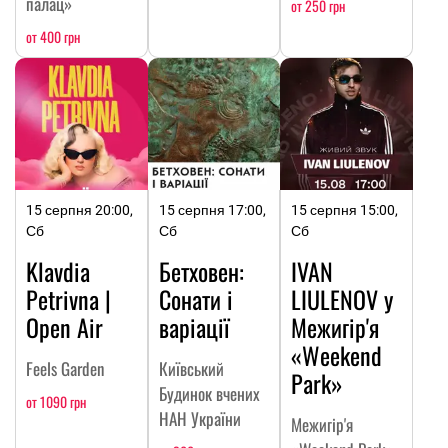
палац»
от 250 грн
от 400 грн
15 серпня 20:00,
15 серпня 17:00,
15 серпня 15:00,
Сб
Сб
Сб
Klavdia
Бетховен:
IVAN
Petrivna |
Сонати і
LIULENOV у
Open Air
варіації
Межигір'я
«Weekend
Feels Garden
Київський
Park»
Будинок вчених
от 1090 грн
НАН України
Межигір'я