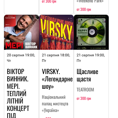
«Weekend Park»
от 300 грн
от 300 грн
20 серпня 19:00,
21 серпня 18:00,
21 серпня 19:00,
Чт
Пт
Пт
ВІКТОР
VIRSKY.
Щасливе
ВИННИК.
«Легендарне
щастя
МЕРІ.
шоу»
TEATROOM
ТЕПЛИЙ
Національний
от 300 грн
ЛІТНІЙ
палац мистецтв
КОНЦЕРТ
«Україна»
ПІД