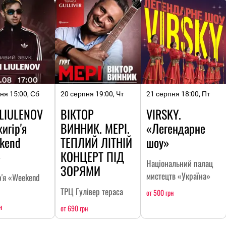
ня 15:00, Сб
20 серпня 19:00, Чт
21 серпня 18:00, Пт
 LIULENOV
ВІКТОР
VIRSKY.
игір'я
ВИННИК. МЕРІ.
«Легендарне
kend
ТЕПЛИЙ ЛІТНІЙ
шоу»
»
КОНЦЕРТ ПІД
Національний палац
ЗОРЯМИ
мистецтв «Україна»
р'я «Weekend
ТРЦ Гулівер тераса
от 500 грн
н
от 690 грн