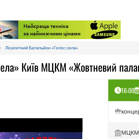
Лісапетний Батальйон «Голос села»
 села» Київ МЦКМ «Жовтневий пала
16:00
конце
МЦКМ 