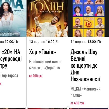
ня 19:00, Чт
13 серпня 16:00, Чт
14 серпня 18:00, Пт
 «20» НА
Хор «Гомін»
Дизель Шоу
 супроводі
Великі
Національний палац
тру
концерти до
мистецтв «Україна»
Дня
івер тераса
от 490 грн
Незалежності
н
МЦКМ «Жовтневий
палац»
от 400 грн