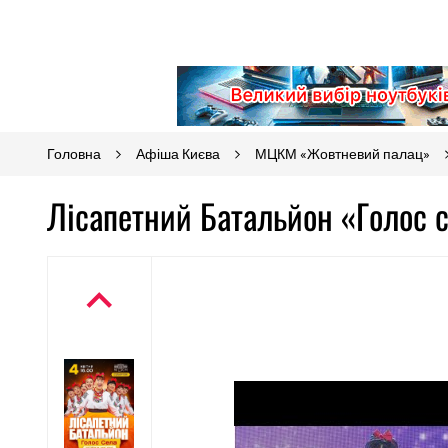
Головна
Афіша Києва
МЦКМ «Жовтневий палац»
Лісапетний Батальйон «Голос