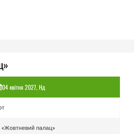
ц»
04 квітня 2027, Нд
рт
«Жовтневий палац»