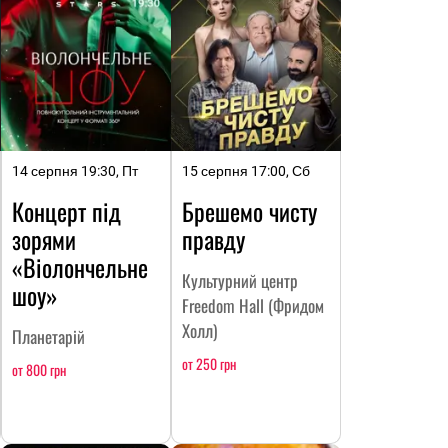
14 серпня 19:30, Пт
15 серпня 17:00, Сб
Концерт під
Брешемо чисту
зорями
правду
«Віолончельне
Культурний центр
шоу»
Freedom Hall (Фридом
Холл)
Планетарій
от 250 грн
от 800 грн