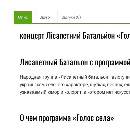
Опис
Відео
Відгуки (0)
концерт Лісапетний Батальйон «Го
Лисапетный Батальон с программой
Народная группа «Лисапетный батальон» выступит
украинском селе, его характере, шутках, песнях, 
узнаваемый юмор и колорит, в котором нет искусст
О чем программа «Голос села»