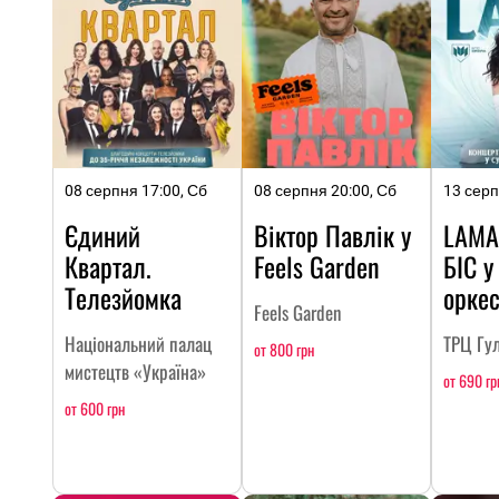
08 серпня 17:00, Сб
08 серпня 20:00, Сб
13 серп
Єдиний
Віктор Павлік у
LAMA
Квартал.
Feels Garden
БІС у
Телезйомка
оркес
Feels Garden
Національний палац
ТРЦ Гул
от 800 грн
мистецтв «Україна»
от 690 гр
от 600 грн