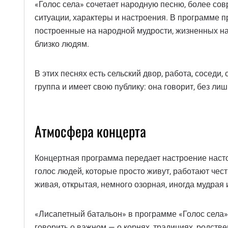
«Голос села» сочетает народную песню, более сов
ситуации, характеры и настроения. В программе 
построенные на народной мудрости, жизненных на
близко людям.
В этих песнях есть сельский двор, работа, соседи
группа и имеет свою публику: она говорит, без лиш
Атмосфера концерта
Концертная программа передает настроение настоя
голос людей, которые просто живут, работают честн
живая, открытая, немного озорная, иногда мудрая 
«Лисапетный батальон» в программе «Голос села» 
говорить о важном — о корнях, традициях, родств