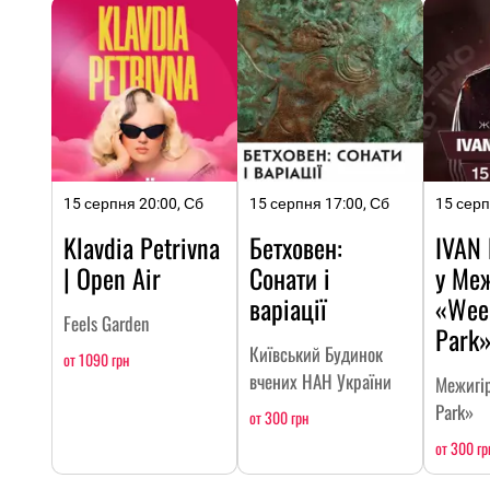
15 серпня 20:00, Сб
15 серпня 17:00, Сб
15 серп
Klavdia Petrivna
Бетховен:
IVAN
| Open Air
Сонати і
у Меж
варіації
«Wee
Feels Garden
Park
Київський Будинок
от 1090 грн
вчених НАН України
Межигі
Park»
от 300 грн
от 300 гр