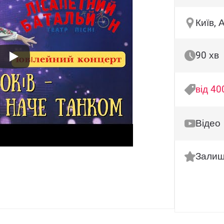
Київ, 
90 хв
від 40
Відео
Залиш