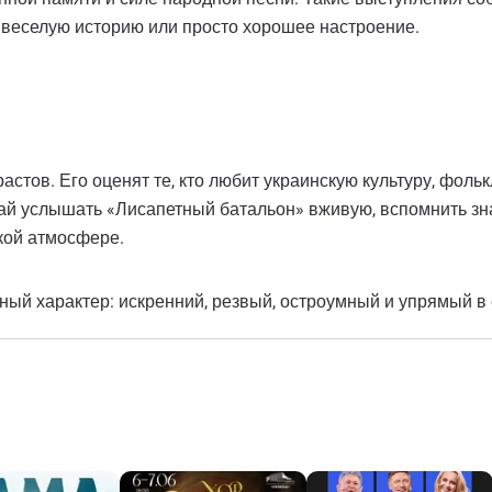
у, веселую историю или просто хорошее настроение.
астов. Его оценят те, кто любит украинскую культуру, фоль
учай услышать «Лисапетный батальон» вживую, вспомнить з
ской атмосфере.
дный характер: искренний, резвый, остроумный и упрямый в