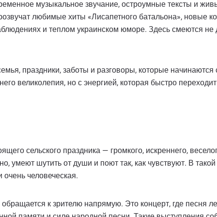
ременное музыкальное звучание, остроумные тексты и живы
прозвучат любимые хиты «Лисапетного батальона», новые к
блюдениях и теплом украинском юморе. Здесь смеются не д
, семья, праздники, заботы и разговоры, которые начинаются
него великолепия, но с энергией, которая быстро переходит
щего сельского праздника — громкого, искреннего, весело
о, умеют шутить от души и поют так, как чувствуют. В тако
и очень человеческая.
обращается к зрителю напрямую. Это концерт, где песня ле
енной памяти и силе народной песни. Такие выступления с