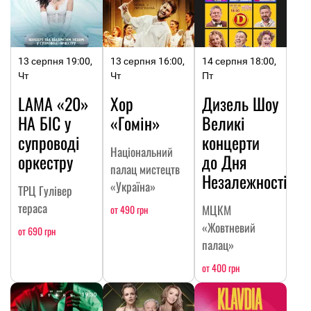
13 серпня 19:00,
13 серпня 16:00,
14 серпня 18:00,
Чт
Чт
Пт
LAMA «20»
Хор
Дизель Шоу
НА БІС у
«Гомін»
Великі
супроводі
концерти
Національний
оркестру
до Дня
палац мистецтв
Незалежності
«Україна»
ТРЦ Гулівер
тераса
МЦКМ
от 490 грн
«Жовтневий
от 690 грн
палац»
от 400 грн