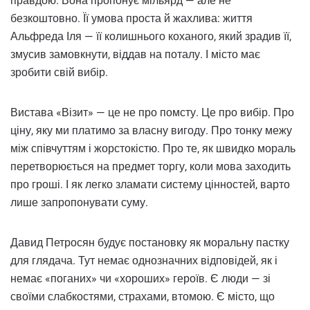
правдою. Вона пропонує мільярд — але не
безкоштовно. Її умова проста й жахлива: життя
Альфреда Іля — її колишнього коханого, який зрадив її,
змусив замовкнути, віддав на поталу. І місто має
зробити свій вибір.
Вистава «Візит» — це не про помсту. Це про вибір. Про
ціну, яку ми платимо за власну вигоду. Про тонку межу
між співчуттям і жорстокістю. Про те, як швидко мораль
перетворюється на предмет торгу, коли мова заходить
про гроші. І як легко зламати систему цінностей, варто
лише запропонувати суму.
Давид Петросян будує постановку як моральну пастку
для глядача. Тут немає однозначних відповідей, як і
немає «поганих» чи «хороших» героїв. Є люди — зі
своїми слабкостями, страхами, втомою. Є місто, що