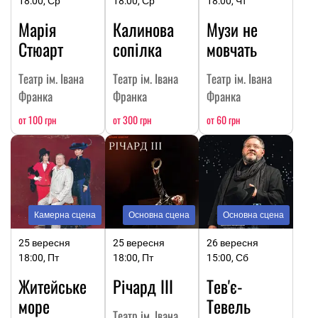
18:00, Ср
18:00, Ср
18:00, Чт
Марія
Калинова
Музи не
Стюарт
сопілка
мовчать
Театр ім. Івана
Театр ім. Івана
Театр ім. Івана
Франка
Франка
Франка
от 100 грн
от 300 грн
от 60 грн
Камерна сцена
Основна сцена
Основна сцена
25 вересня
25 вересня
26 вересня
18:00, Пт
18:00, Пт
15:00, Сб
Житейське
Річард ІІІ
Тев'є-
море
Тевель
Театр ім. Івана