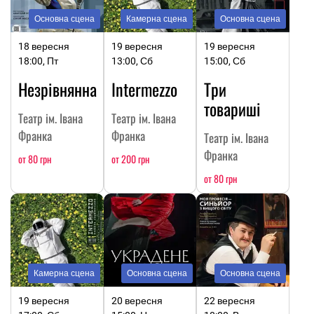
Основна сцена
Камерна сцена
Основна сцена
18 вересня
19 вересня
19 вересня
18:00, Пт
13:00, Сб
15:00, Сб
Незрівнянна
Intermezzo
Три
товариші
Театр ім. Івана
Театр ім. Івана
Франка
Франка
Театр ім. Івана
Франка
от 80 грн
от 200 грн
от 80 грн
Камерна сцена
Основна сцена
Основна сцена
19 вересня
20 вересня
22 вересня