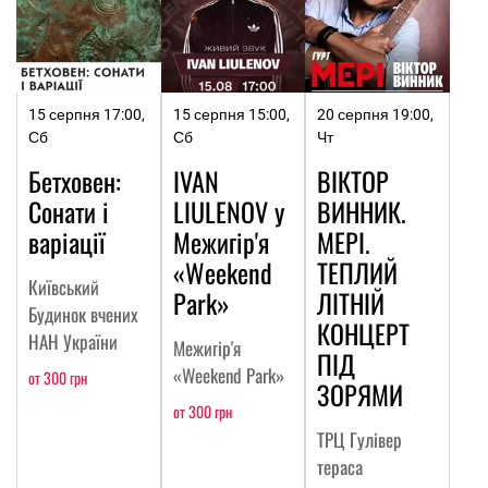
15 серпня 17:00,
15 серпня 15:00,
20 серпня 19:00,
Сб
Сб
Чт
Бетховен:
IVAN
ВІКТОР
Сонати і
LIULENOV у
ВИННИК.
варіації
Межигір'я
МЕРІ.
«Weekend
ТЕПЛИЙ
Київський
Park»
ЛІТНІЙ
Будинок вчених
КОНЦЕРТ
НАН України
Межигір'я
ПІД
«Weekend Park»
от 300 грн
ЗОРЯМИ
от 300 грн
ТРЦ Гулівер
тераса