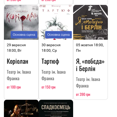
Основна сцена
Основна сцена
29 вересня
30 вересня
05 жовтня 18:00,
18:00, Вт
18:00, Ср
Пн
Коріолан
Тартюф
Я, «побєда»
і Берлін
Театр ім. Івана
Театр ім. Івана
Франка
Франка
Театр ім. Івана
Франка
от 100 грн
от 150 грн
от 390 грн