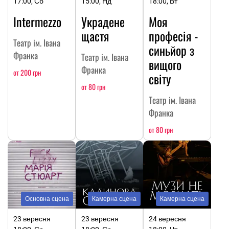
17:00, Сб
15:00, Нд
18:00, Вт
Intermezzo
Украдене
Моя
щастя
професія -
Театр ім. Івана
синьйор з
Франка
Театр ім. Івана
вищого
Франка
от 200 грн
світу
от 80 грн
Театр ім. Івана
Франка
от 80 грн
Основна сцена
Камерна сцена
Камерна сцена
23 вересня
23 вересня
24 вересня