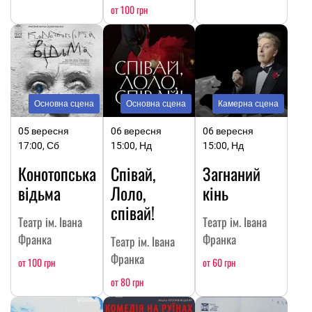
от 100 грн
Основна сцена
Основна сцена
Камерна сцена
05 вересня
06 вересня
06 вересня
17:00, Сб
15:00, Нд
15:00, Нд
Конотопська
Співай,
Загнаний
відьма
Лоло,
кінь
співай!
Театр ім. Івана
Театр ім. Івана
Франка
Франка
Театр ім. Івана
Франка
от 100 грн
от 60 грн
от 80 грн