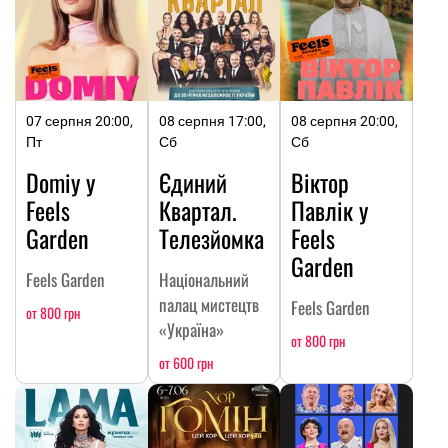
07 серпня 20:00,
08 серпня 17:00,
08 серпня 20:00,
Пт
Сб
Сб
Domiy у
Єдиний
Віктор
Feels
Квартал.
Павлік у
Garden
Телезйомка
Feels
Garden
Feels Garden
Національний
палац мистецтв
Feels Garden
от 800 грн
«Україна»
от 800 грн
от 600 грн