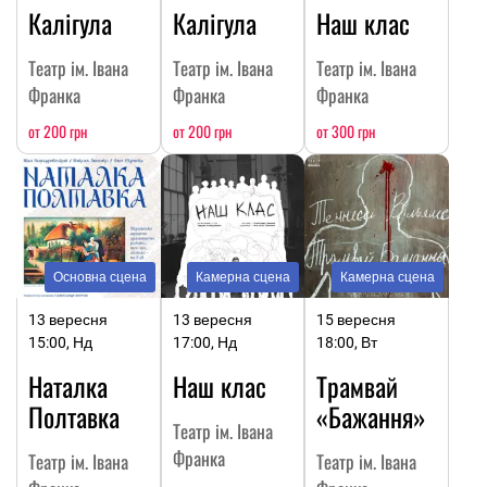
Калігула
Калігула
Наш клас
Театр ім. Івана
Театр ім. Івана
Театр ім. Івана
Франка
Франка
Франка
от 200 грн
от 200 грн
от 300 грн
Основна сцена
Камерна сцена
Камерна сцена
13 вересня
13 вересня
15 вересня
15:00, Нд
17:00, Нд
18:00, Вт
Наталка
Наш клас
Трамвай
Полтавка
«Бажання»
Театр ім. Івана
Франка
Театр ім. Івана
Театр ім. Івана