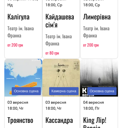
Нд
18:00, Ср
18:00, Ср
Калігула
Кайдашева
Лимерівна
сім'я
Театр ім. Івана
Театр ім. Івана
Франка
Франка
Театр ім. Івана
Франка
от 200 грн
от 200 грн
от 80 грн
Основна сцена
Камерна сцена
Основна сцена
03 вересня
03 вересня
04 вересня
18:00, Чт
18:00, Чт
18:00, Пт
Троянство
Кассандра
King Лір!
Версія