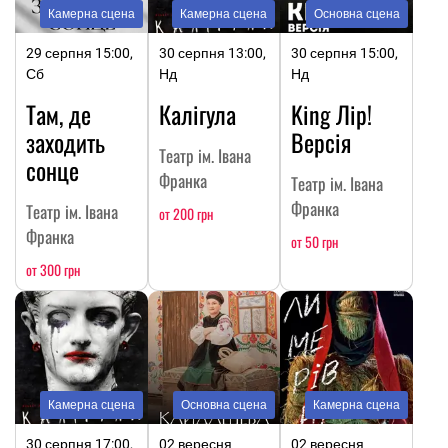
Камерна сцена
Камерна сцена
Основна сцена
29 серпня 15:00,
30 серпня 13:00,
30 серпня 15:00,
Сб
Нд
Нд
Там, де
Калігула
King Лір!
заходить
Версія
Театр ім. Івана
сонце
Франка
Театр ім. Івана
Франка
Театр ім. Івана
от 200 грн
Франка
от 50 грн
от 300 грн
Камерна сцена
Основна сцена
Камерна сцена
30 серпня 17:00,
02 вересня
02 вересня