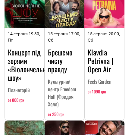
14 серпня 19:30,
15 серпня 17:00,
15 серпня 20:00,
Пт
Сб
Сб
Концерт під
Брешемо
Klavdia
зорями
чисту
Petrivna |
«Віолончельне
правду
Open Air
шоу»
Культурний
Feels Garden
центр Freedom
Планетарій
от 1090 грн
Hall (Фридом
от 800 грн
Холл)
от 250 грн