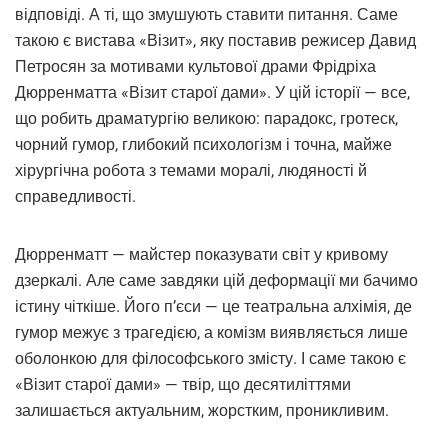
відповіді. А ті, що змушують ставити питання. Саме
такою є вистава «Візит», яку поставив режисер Давид
Петросян за мотивами культової драми Фрідріха
Дюрренматта «Візит старої дами». У цій історії — все,
що робить драматургію великою: парадокс, гротеск,
чорний гумор, глибокий психологізм і точна, майже
хірургічна робота з темами моралі, людяності й
справедливості.
Дюрренматт — майстер показувати світ у кривому
дзеркалі. Але саме завдяки цій деформації ми бачимо
істину чіткіше. Його п’єси — це театральна алхімія, де
гумор межує з трагедією, а комізм виявляється лише
оболонкою для філософського змісту. І саме такою є
«Візит старої дами» — твір, що десятиліттями
залишається актуальним, жорстким, проникливим.