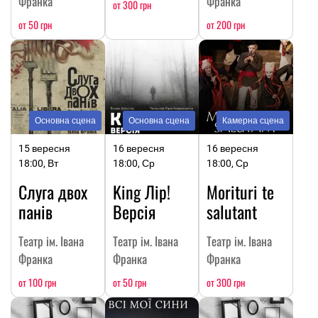
Франка
Франка
от 300 грн
от 50 грн
от 200 грн
Основна сцена
Основна сцена
Камерна сцена
15 вересня
16 вересня
16 вересня
18:00, Вт
18:00, Ср
18:00, Ср
Слуга двох
King Лір!
Morituri te
панів
Версія
salutant
Театр ім. Івана
Театр ім. Івана
Театр ім. Івана
Франка
Франка
Франка
от 100 грн
от 50 грн
от 300 грн