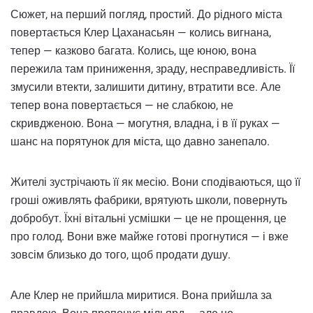
Сюжет, на перший погляд, простий. До рідного міста
повертається Клер Цаханасьян — колись вигнана,
тепер — казково багата. Колись, ще юною, вона
пережила там приниження, зраду, несправедливість. Її
змусили втекти, залишити дитину, втратити все. Але
тепер вона повертається — не слабкою, не
скривдженою. Вона — могутня, владна, і в її руках —
шанс на порятунок для міста, що давно занепало.
Жителі зустрічають її як месію. Вони сподіваються, що її
гроші оживлять фабрики, врятують школи, повернуть
добробут. Їхні вітальні усмішки — це не прощення, це
про голод. Вони вже майже готові прогнутися — і вже
зовсім близько до того, щоб продати душу.
Але Клер не прийшла миритися. Вона прийшла за