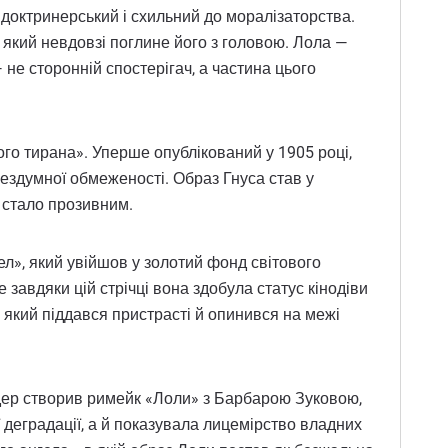
й, доктринерський і схильний до моралізаторства.
е який невдовзі поглине його з головою. Лола —
 не сторонній спостерігач, а частина цього
ого тирана». Уперше опублікований у 1905 році,
ездумної обмеженості. Образ Гнуса став у
і стало прозивним.
», який увійшов у золотий фонд світового
завдяки цій стрічці вона здобула статус кінодіви
 який піддався пристрасті й опинився на межі
ндер створив римейк «Лоли» з Барбарою Зуковою,
 деградації, а й показувала лицемірство владних