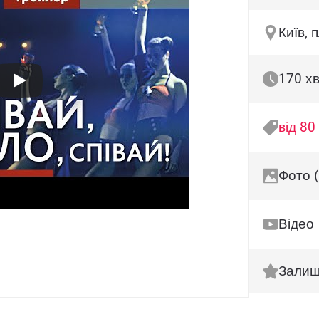
Київ, 
170 х
від 80
Фото 
Відео
Залиш