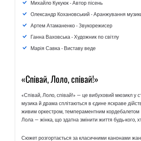
Михайло Кукуюк - Автор пісень
Олександр Кохановський - Аранжування музик
Артем Атаманенко - Звукорежисер
Ганна Ваховська - Художник по світлу
Марія Савка - Виставу веде
«Співай, Лоло, співай!»
«Співай, Лоло, співай!» — це вибуховий мюзикл у с
музика й драма сплітаються в єдине яскраве дійст
живим оркестром, темпераментним кордебалетом і
Лола — жінка, що здатна змінити життя будь-кого, хт
Сюжет розгортається за класичними канонами жанру