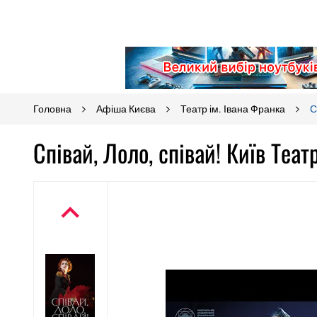
Головна
Афіша Києва
Театр ім. Івана Франка
С
Співай, Лоло, співай! Київ Теат