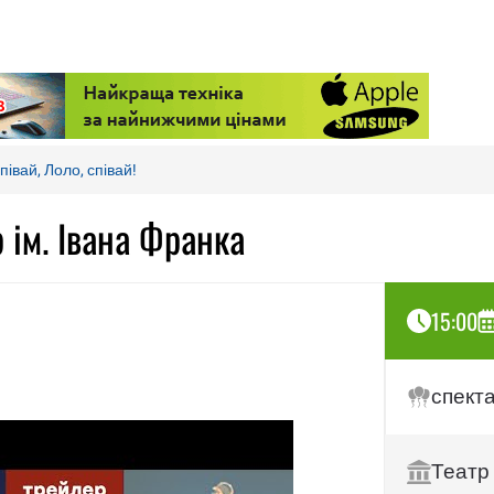
півай, Лоло, співай!
р ім. Івана Франка
15:00
спект
Театр 