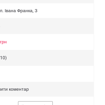
пл. Івана Франка, З
в
 грн
(10)
ити коментар