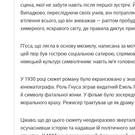
сцена, якої не забути навіть після першої зустрічі
Випадково, переслідуючи своїх учнів, він потрапляє
втілення всього, що він зневажав — раптом пробуджу
химерного, яскравого світу, де правила диктує при
П’єса, що лягла в основу мюзиклу, написана за мо
цей твір був гострою соціальною сатирою, спрямо
німецькій культурі символічним: навіть ім’я головн
У 1930 році сюжет роману було екранізовано у зн
кінематографа. Роль Гнуса зіграв видатний Еміль Я
й символу фатальної жінки. У фільмі було зосередж
морального краху. Режисер трактував це як драму "
Цікаво, що до цього сюжету неодноразово звертал
осучаснивши історію та надавши їй політичного за