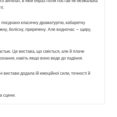
о ангела», в якій образ Лоли постав як безжальна
ті.
й поєднано класичну драматургію, кабаретну
ежну, болісну, приречену. Але водночас — щиру,
астью. Це вистава, що сміється, але й плаче
охання, навіть якщо воно веде до падіння.
 вистави додала їй емоційної сили, точності й
а сцени.