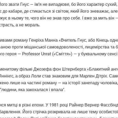
. Його звати Гнус — ім’я не випадкове, бо його характер сухи
 до кабаре, де стикається зі світом, який його зневажає, ал
є в ньому те, чого він не знав про себе. І вже за мить він —
страсть, а не мораль.
тивами роману Генріха Манна «Вчитель Гнус, або Кінець одн
ваною проти міщанської самовдоволеності, лицемірства та б
ого героя — Professor Unrat («Сміття») — у буквальному сенс
аменитому фільмі Джозефа фон Штернберга «Блакитний ангел
ннінгс, а образ Лоли став знаковим для Марлен Дітріх. Саме 
ено лише на частині роману — на історії занепаду чоловіка,
людини, яка закохалася і впала".
ися митці в різні епохи. У 1981 році Райнер Вернер Фассбі
барвлення. Його стрічка розкривала не лише тему особистої