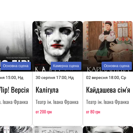
Основна сцена
Камерна сцена
Основна сцена
ня 15:00, Нд
30 серпня 17:00, Нд
02 вересня 18:00, Ср
Лір! Версія
Калігула
Кайдашева сім'я
м. Івана Франка
Театр ім. Івана Франка
Театр ім. Івана Франка
от 200 грн
от 80 грн