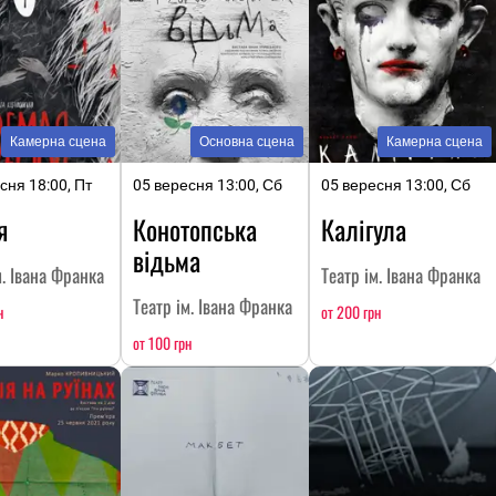
Камерна сцена
Основна сцена
Камерна сцена
сня 18:00, Пт
05 вересня 13:00, Сб
05 вересня 13:00, Сб
я
Конотопська
Калігула
відьма
м. Івана Франка
Театр ім. Івана Франка
Театр ім. Івана Франка
н
от 200 грн
от 100 грн