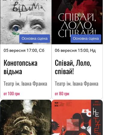
Основна сцена
Основна сцена
05 вересня 17:00, Сб
06 вересня 15:00, Нд
Конотопська
Співай, Лоло,
відьма
співай!
Театр ім. Івана Франка
Театр ім. Івана Франка
от 100 грн
от 80 грн