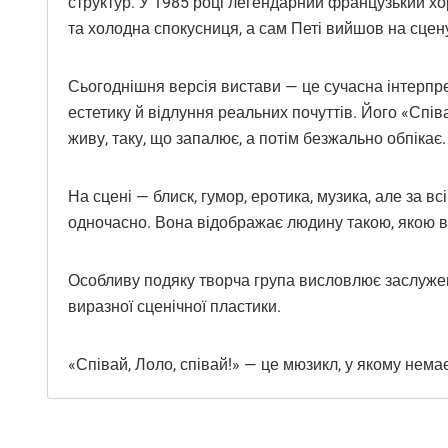
структур. У 1985 році легендарний французький хо
та холодна спокусниця, а сам Петі вийшов на сцену 
Сьогоднішня версія вистави — це сучасна інтерпре
естетику й відлуння реальних почуттів. Його «Спів
живу, таку, що запалює, а потім безжально обпікає.
На сцені — блиск, гумор, еротика, музика, але за 
одночасно. Вона відображає людину такою, якою во
Особливу подяку творча група висловлює заслужено
виразної сценічної пластики.
«Співай, Лоло, співай!» — це мюзикл, у якому немає