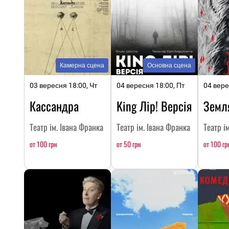
Камерна сцена
Основна сцена
03 вересня 18:00, Чт
04 вересня 18:00, Пт
04 вере
Кассандра
King Лір! Версія
Земл
Театр ім. Івана Франка
Театр ім. Івана Франка
Театр і
от 100 грн
от 50 грн
от 100 гр