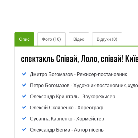
Опис
Фото (10)
Відео
Відгуки (0)
спектакль Співай, Лоло, співай! Киї
Дмитро Богомазов - Режисер-постановник
Петро Богомазов - Художник-постановник, худ
Олександр Кришталь - Звукорежисер
Олексій Скляренко - Хореограф
Сусанна Карпенко - Хормейстер
Олександр Бегма - Автор пісень