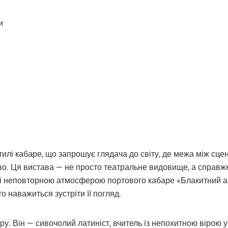
и
тилі кабаре, що запрошує глядача до світу, де межа між сце
во. Ця вистава — не просто театральне видовище, а справжн
 неповторною атмосферою портового кабаре «Блакитний анг
о наважиться зустріти її погляд.
. Він — сивочолий латиніст, вчитель із непохитною вірою у 