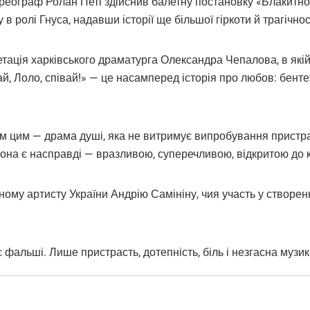
реограф Ролан Петі здійснив балетну постановку «Блакитног
в ролі Гнуса, надавши історії ще більшої гіркоти й трагічнос
тація харківського драматурга Олександра Чепалова, в які
ай, Лоло, співай!» — це насамперед історія про любов: бент
всім цим — драма душі, яка не витримує випробування пристр
на є насправді — вразливою, суперечливою, відкритою до к
му артисту України Андрію Самініну, чия участь у створенні
 фальші. Лише пристрасть, дотепність, біль і незгасна музик