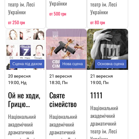
Українки
театр ім. Лесі
театр ім. Лесі
Українки
Українки
от 500 грн
от 250 грн
от 80 грн
Сцена під дахом
Нова сцена
Основна сцена
20 вересня
21 вересня
21 вересня
19:00, Нд
18:30, Пн
19:00, Пн
Ой не ходи,
Святе
1111
Грицю…
сімейство
Національний
академічний
Національний
Національний
драматичний
академічний
академічний
театр ім. Лесі
драматичний
драматичний
Українки