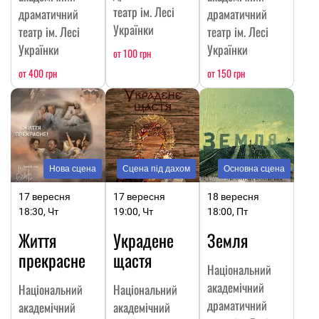
театр ім. Лесі
драматичний
драматичний
Українки
театр ім. Лесі
театр ім. Лесі
Українки
Українки
от 100 грн
от 400 грн
от 150 грн
Нова сцена
Сцена під дахом
Основна сцена
17 вересня
17 вересня
18 вересня
18:30, Чт
19:00, Чт
18:00, Пт
Життя
Украдене
Земля
прекрасне
щастя
Національний
академічний
Національний
Національний
драматичний
академічний
академічний