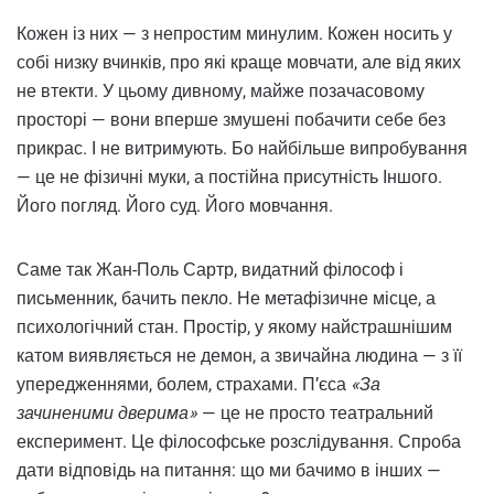
Кожен із них — з непростим минулим. Кожен носить у
собі низку вчинків, про які краще мовчати, але від яких
не втекти. У цьому дивному, майже позачасовому
просторі — вони вперше змушені побачити себе без
прикрас. І не витримують. Бо найбільше випробування
— це не фізичні муки, а постійна присутність Іншого.
Його погляд. Його суд. Його мовчання.
Саме так Жан-Поль Сартр, видатний філософ і
письменник, бачить пекло. Не метафізичне місце, а
психологічний стан. Простір, у якому найстрашнішим
катом виявляється не демон, а звичайна людина — з її
упередженнями, болем, страхами. П’єса
«За
зачиненими дверима»
— це не просто театральний
експеримент. Це філософське розслідування. Спроба
дати відповідь на питання: що ми бачимо в інших —