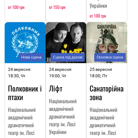
Українки
от 100 грн
от 150 грн
от 100 грн
Нова сцена
Сцена під дахом
Основна сцена
24 вересня
24 вересня
25 вересня
18:30, Чт
19:00, Чт
18:00, Пт
Полковник і
Ліфт
Санаторійна
птахи
зона
Національний
академічний
Національний
Національний
драматичний
академічний
академічний
театр ім. Лесі
драматичний
драматичний
Українки
театр ім. Лесі
театр ім. Лесі