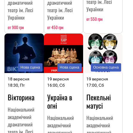
театр ім. Лесі
драматичний
драматичний
Українки
театр ім. Лесі
театр ім. Лесі
Українки
Українки
от 550 грн
от 900 грн
от 450 грн
Нова сцена
Нова сцена
Основна сцена
18 вересня
19 вересня
19 вересня
18:30, Пт
16:00, Сб
17:00, Сб
Вікторина
Україна в
Пекельні
огні
матусі
Національний
академічний
Національний
Національний
драматичний
академічний
академічний
театр ім. Лесі
драматичний
драматичний