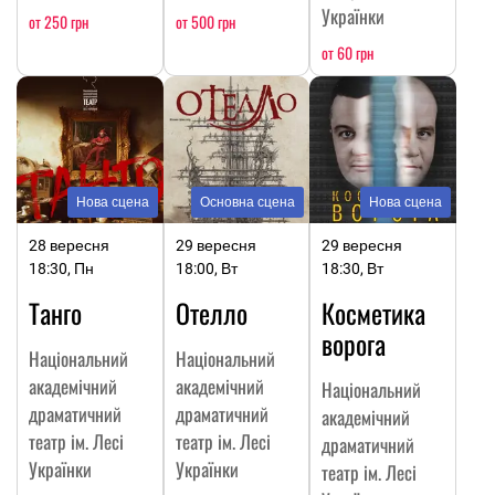
Українки
от 250 грн
от 500 грн
от 60 грн
Нова сцена
Основна сцена
Нова сцена
28 вересня
29 вересня
29 вересня
18:30, Пн
18:00, Вт
18:30, Вт
Танго
Отелло
Косметика
ворога
Національний
Національний
академічний
академічний
Національний
драматичний
драматичний
академічний
театр ім. Лесі
театр ім. Лесі
драматичний
Українки
Українки
театр ім. Лесі