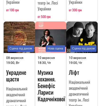
Українки
Українки
театр ім. Лесі
Українки
от 100 грн
от 300 грн
от 500 грн
Сцена під дахом
Нова сцена
Сцена під дахом
08 вересня
10 вересня
10 вересня
19:00, Вт
18:30, Чт
19:00, Чт
Украдене
Музика
Ліфт
щастя
кохання.
Національний
Бенефіс
академічний
Національний
Лариси
драматичний
академічний
Кадочнікової
театр ім. Лесі
драматичний
Українки