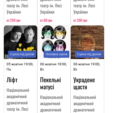
театр ім. Лесі
театр ім. Лесі
театр ім. Лесі
Українки
Українки
Українки
от 250 грн
от 60 грн
от 200 грн
Сцена під дахом
Основна сцена
Сцена під дахом
05 жовтня 19:00,
06 жовтня 18:00,
06 жовтня 19:00,
Пн
Вт
Вт
Ліфт
Пекельні
Украдене
матусі
щастя
Національний
академічний
Національний
Національний
драматичний
академічний
академічний
театр ім. Лесі
драматичний
драматичний