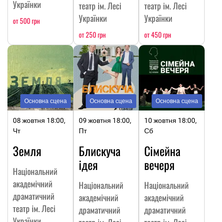
Українки
театр ім. Лесі
театр ім. Лесі
Українки
Українки
от 500 грн
от 250 грн
от 450 грн
Основна сцена
Основна сцена
Основна сцена
08 жовтня 18:00,
09 жовтня 18:00,
10 жовтня 18:00,
Чт
Пт
Сб
Земля
Блискуча
Сімейна
ідея
вечеря
Національний
академічний
Національний
Національний
драматичний
академічний
академічний
театр ім. Лесі
драматичний
драматичний
Українки