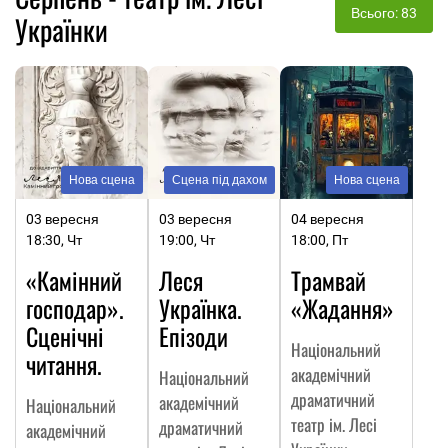
Всього: 83
Українки
Нова сцена
Сцена під дахом
Нова сцена
03 вересня
03 вересня
04 вересня
18:30, Чт
19:00, Чт
18:00, Пт
«Камінний
Леся
Трамвай
господар».
Українка.
«Жадання»
Сценічні
Епізоди
Національний
читання.
академічний
Національний
драматичний
академічний
Національний
театр ім. Лесі
драматичний
академічний