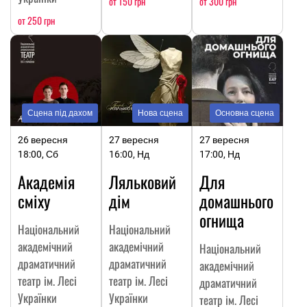
от 150 грн
от 300 грн
от 250 грн
Сцена під дахом
Нова сцена
Основна сцена
26 вересня
27 вересня
27 вересня
18:00, Сб
16:00, Нд
17:00, Нд
Академія
Ляльковий
Для
сміху
дім
домашнього
огнища
Національний
Національний
академічний
академічний
Національний
драматичний
драматичний
академічний
театр ім. Лесі
театр ім. Лесі
драматичний
Українки
Українки
театр ім. Лесі