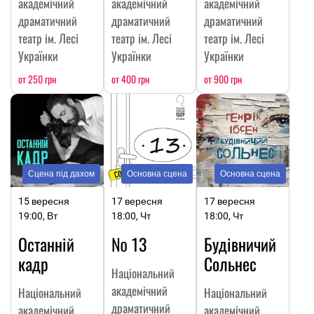
академічний
академічний
академічний
драматичний
драматичний
драматичний
театр ім. Лесі
театр ім. Лесі
театр ім. Лесі
Українки
Українки
Українки
от 250 грн
от 400 грн
от 900 грн
Сцена під дахом
Основна сцена
Основна сцена
15 вересня
17 вересня
17 вересня
19:00, Вт
18:00, Чт
18:00, Чт
Останній
№ 13
Будівничий
кадр
Сольнес
Національний
академічний
Національний
Національний
драматичний
академічний
академічний