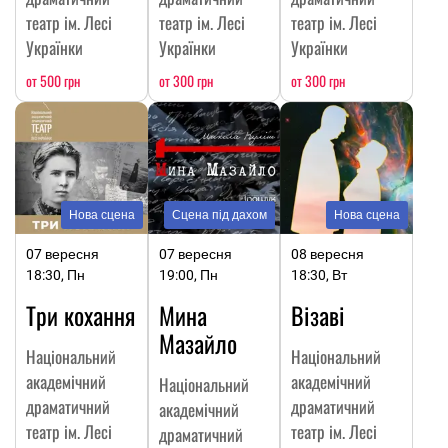
театр ім. Лесі
театр ім. Лесі
театр ім. Лесі
Українки
Українки
Українки
от 500 грн
от 300 грн
от 300 грн
Нова сцена
Сцена під дахом
Нова сцена
07 вересня
07 вересня
08 вересня
18:30, Пн
19:00, Пн
18:30, Вт
Три кохання
Мина
Візаві
Мазайло
Національний
Національний
академічний
академічний
Національний
драматичний
драматичний
академічний
театр ім. Лесі
театр ім. Лесі
драматичний