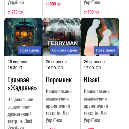
Українки
Українки
от 500 грн
от 250 грн
от 100 грн
Нова сцена
Основна сцена
Нова сцена
25 вересня
26 вересня
26 вересня
18:30, Пт
16:00, Сб
17:00, Сб
Трамвай
Поромник
Візаві
«Жадання»
Національний
Національний
академічний
академічний
Національний
драматичний
драматичний
академічний
театр ім. Лесі
театр ім. Лесі
драматичний
Українки
Українки
театр ім. Лесі
Українки