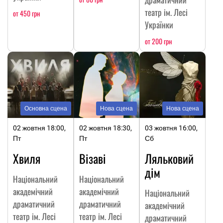
театр ім. Лесі
от 450 грн
Українки
от 200 грн
Основна сцена
Нова сцена
Нова сцена
02 жовтня 18:00,
02 жовтня 18:30,
03 жовтня 16:00,
Пт
Пт
Сб
Хвиля
Візаві
Ляльковий
дім
Національний
Національний
академічний
академічний
Національний
драматичний
драматичний
академічний
театр ім. Лесі
театр ім. Лесі
драматичний