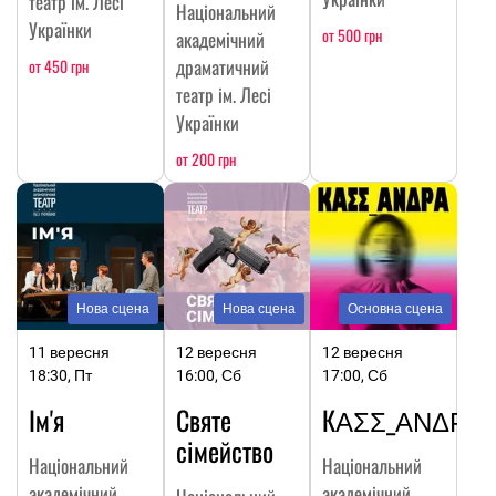
театр ім. Лесі
Національний
Українки
от 500 грн
академічний
драматичний
от 450 грн
театр ім. Лесі
Українки
от 200 грн
Нова сцена
Нова сцена
Основна сцена
11 вересня
12 вересня
12 вересня
18:30, Пт
16:00, Сб
17:00, Сб
Ім'я
Святе
КΑΣΣ_ΑΝΔΡΑ
сімейство
Національний
Національний
академічний
академічний