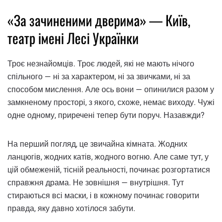
«За зачиненими дверима» — Київ,
театр імені Лесі Українки
Троє незнайомців. Троє людей, які не мають нічого
спільного — ні за характером, ні за звичками, ні за
способом мислення. Але ось вони — опинилися разом у
замкненому просторі, з якого, схоже, немає виходу. Чужі
одне одному, приречені тепер бути поруч. Назавжди?
На перший погляд, це звичайна кімната. Жодних
ланцюгів, жодних катів, жодного вогню. Але саме тут, у
цій обмеженій, тісній реальності, починає розгортатися
справжня драма. Не зовнішня — внутрішня. Тут
стираються всі маски, і в кожному починає говорити
правда, яку давно хотілося забути.