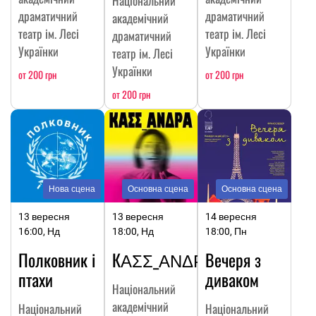
Національний
драматичний
драматичний
академічний
театр ім. Лесі
театр ім. Лесі
драматичний
Українки
Українки
театр ім. Лесі
Українки
от 200 грн
от 200 грн
от 200 грн
Нова сцена
Основна сцена
Основна сцена
13 вересня
13 вересня
14 вересня
16:00, Нд
18:00, Нд
18:00, Пн
Полковник і
КΑΣΣ_ΑΝΔΡΑ
Вечеря з
птахи
диваком
Національний
академічний
Національний
Національний