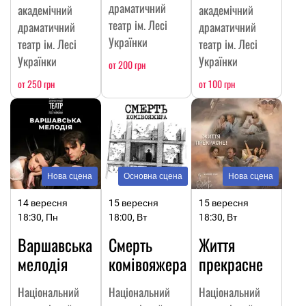
драматичний
академічний
академічний
театр ім. Лесі
драматичний
драматичний
Українки
театр ім. Лесі
театр ім. Лесі
Українки
Українки
от 200 грн
от 250 грн
от 100 грн
Нова сцена
Основна сцена
Нова сцена
14 вересня
15 вересня
15 вересня
18:30, Пн
18:00, Вт
18:30, Вт
Варшавська
Смерть
Життя
мелодія
комівояжера
прекрасне
Національний
Національний
Національний