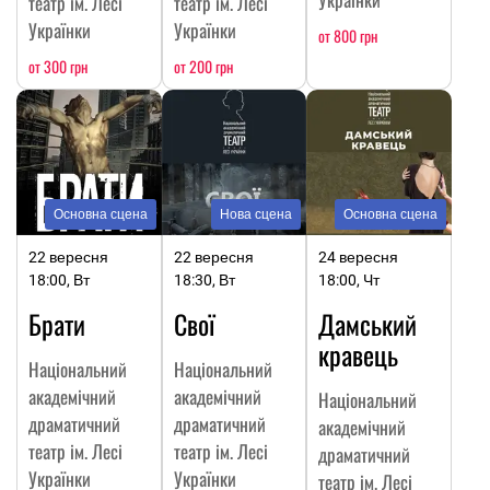
театр ім. Лесі
театр ім. Лесі
Українки
Українки
от 800 грн
от 300 грн
от 200 грн
Основна сцена
Нова сцена
Основна сцена
22 вересня
22 вересня
24 вересня
18:00, Вт
18:30, Вт
18:00, Чт
Брати
Свої
Дамський
кравець
Національний
Національний
академічний
академічний
Національний
драматичний
драматичний
академічний
театр ім. Лесі
театр ім. Лесі
драматичний
Українки
Українки
театр ім. Лесі