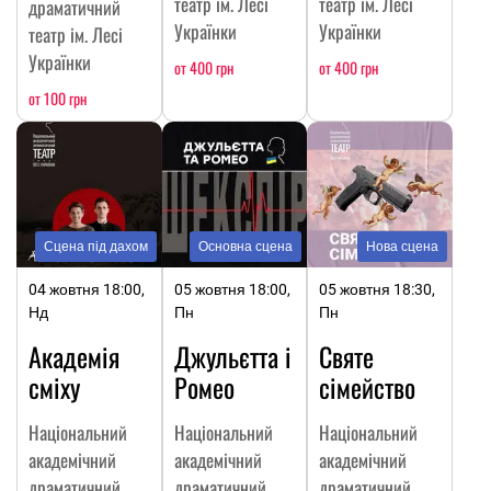
театр ім. Лесі
театр ім. Лесі
драматичний
Українки
Українки
театр ім. Лесі
Українки
от 400 грн
от 400 грн
от 100 грн
Сцена під дахом
Основна сцена
Нова сцена
04 жовтня 18:00,
05 жовтня 18:00,
05 жовтня 18:30,
Нд
Пн
Пн
Академія
Джульєтта і
Святе
сміху
Ромео
сімейство
Національний
Національний
Національний
академічний
академічний
академічний
драматичний
драматичний
драматичний