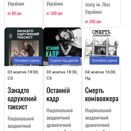
Українки
Українки
театр ім. Лесі
Українки
от 80 грн
от 300 грн
от 500 грн
Основна сцена
Сцена під дахом
Основна сцена
03 жовтня 18:00,
03 жовтня 18:30,
04 жовтня 16:00,
Сб
Сб
Нд
Занадто
Останній
Смерть
одружений
кадр
комівояжера
таксист
Національний
Національний
академічний
академічний
Національний
драматичний
драматичний
академічний