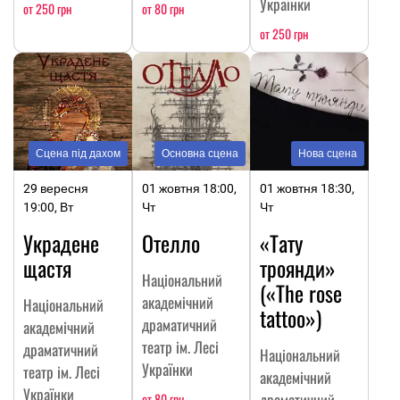
Українки
от 250 грн
от 80 грн
от 250 грн
Сцена під дахом
Основна сцена
Нова сцена
29 вересня
01 жовтня 18:00,
01 жовтня 18:30,
19:00, Вт
Чт
Чт
Украдене
Отелло
«Тату
щастя
троянди»
Національний
(«The rose
академічний
Національний
tattoo»)
драматичний
академічний
театр ім. Лесі
драматичний
Національний
Українки
театр ім. Лесі
академічний
Українки
драматичний
от 80 грн