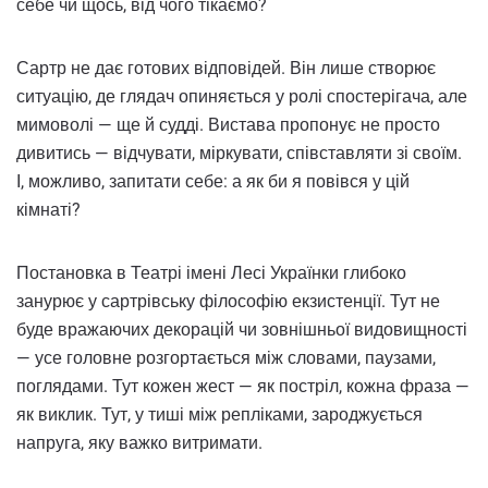
себе чи щось, від чого тікаємо?
Сартр не дає готових відповідей. Він лише створює
ситуацію, де глядач опиняється у ролі спостерігача, але
мимоволі — ще й судді. Вистава пропонує не просто
дивитись — відчувати, міркувати, співставляти зі своїм.
І, можливо, запитати себе: а як би я повівся у цій
кімнаті?
Постановка в Театрі імені Лесі Українки глибоко
занурює у сартрівську філософію екзистенції. Тут не
буде вражаючих декорацій чи зовнішньої видовищності
— усе головне розгортається між словами, паузами,
поглядами. Тут кожен жест — як постріл, кожна фраза —
як виклик. Тут, у тиші між репліками, зароджується
напруга, яку важко витримати.