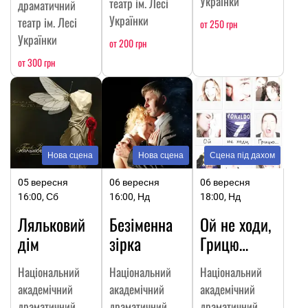
Українки
театр ім. Лесі
драматичний
Українки
театр ім. Лесі
от 250 грн
Українки
от 200 грн
от 300 грн
Нова сцена
Нова сцена
Сцена під дахом
05 вересня
06 вересня
06 вересня
16:00, Сб
16:00, Нд
18:00, Нд
Ляльковий
Безіменна
Ой не ходи,
дім
зірка
Грицю…
Національний
Національний
Національний
академічний
академічний
академічний
драматичний
драматичний
драматичний