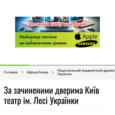
Національний академічний драмати
Головна
Афіша Києва
Українки
За зачиненими дверима Київ
театр ім. Лесі Українки