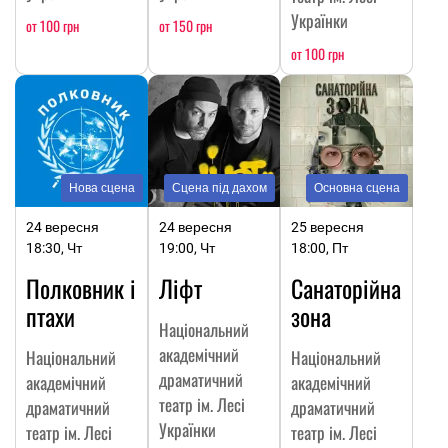
Українки
от 100 грн
от 150 грн
от 100 грн
Нова сцена
Сцена під дахом
Основна сцена
24 вересня
24 вересня
25 вересня
18:30, Чт
19:00, Чт
18:00, Пт
Полковник і
Ліфт
Санаторійна
птахи
зона
Національний
академічний
Національний
Національний
драматичний
академічний
академічний
театр ім. Лесі
драматичний
драматичний
Українки
театр ім. Лесі
театр ім. Лесі