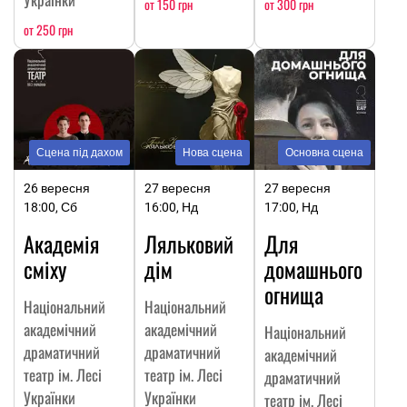
от 150 грн
от 300 грн
от 250 грн
Сцена під дахом
Нова сцена
Основна сцена
26 вересня
27 вересня
27 вересня
18:00, Сб
16:00, Нд
17:00, Нд
Академія
Ляльковий
Для
сміху
дім
домашнього
огнища
Національний
Національний
академічний
академічний
Національний
драматичний
драматичний
академічний
театр ім. Лесі
театр ім. Лесі
драматичний
Українки
Українки
театр ім. Лесі