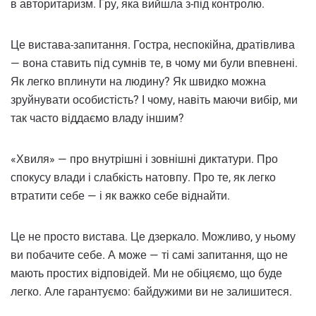
в авторитаризм. Гру, яка вийшла з-під контролю.
Це вистава-запитання. Гостра, неспокійна, дратівлива
— вона ставить під сумнів те, в чому ми були впевнені.
Як легко вплинути на людину? Як швидко можна
зруйнувати особистість? І чому, навіть маючи вибір, ми
так часто віддаємо владу іншим?
«Хвиля» — про внутрішні і зовнішні диктатури. Про
спокусу влади і слабкість натовпу. Про те, як легко
втратити себе — і як важко себе віднайти.
Це не просто вистава. Це дзеркало. Можливо, у ньому
ви побачите себе. А може — ті самі запитання, що не
мають простих відповідей. Ми не обіцяємо, що буде
легко. Але гарантуємо: байдужими ви не залишитеся.