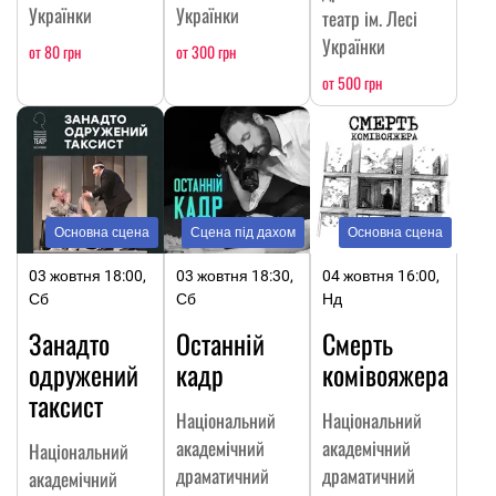
Українки
Українки
театр ім. Лесі
Українки
от 80 грн
от 300 грн
от 500 грн
Основна сцена
Сцена під дахом
Основна сцена
03 жовтня 18:00,
03 жовтня 18:30,
04 жовтня 16:00,
Сб
Сб
Нд
Занадто
Останній
Смерть
одружений
кадр
комівояжера
таксист
Національний
Національний
академічний
академічний
Національний
драматичний
драматичний
академічний