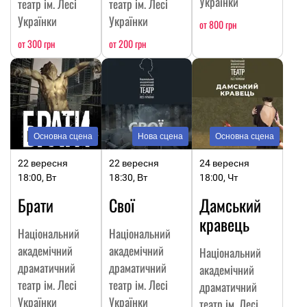
Українки
театр ім. Лесі
театр ім. Лесі
Українки
Українки
от 800 грн
от 300 грн
от 200 грн
Основна сцена
Нова сцена
Основна сцена
22 вересня
22 вересня
24 вересня
18:00, Вт
18:30, Вт
18:00, Чт
Брати
Свої
Дамський
кравець
Національний
Національний
академічний
академічний
Національний
драматичний
драматичний
академічний
театр ім. Лесі
театр ім. Лесі
драматичний
Українки
Українки
театр ім. Лесі