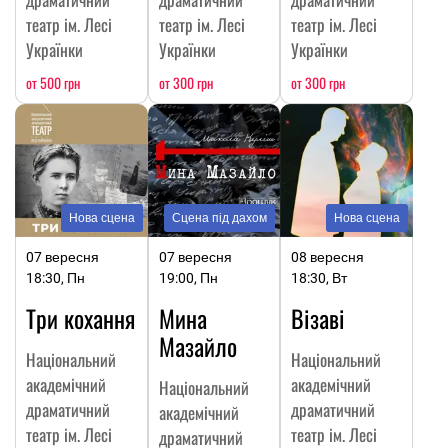
театр ім. Лесі
театр ім. Лесі
театр ім. Лесі
Українки
Українки
Українки
от 500 грн
от 300 грн
от 300 грн
Нова сцена
Сцена під дахом
Нова сцена
07 вересня
07 вересня
08 вересня
18:30, Пн
19:00, Пн
18:30, Вт
Три кохання
Мина
Візаві
Мазайло
Національний
Національний
академічний
академічний
Національний
драматичний
драматичний
академічний
театр ім. Лесі
театр ім. Лесі
драматичний