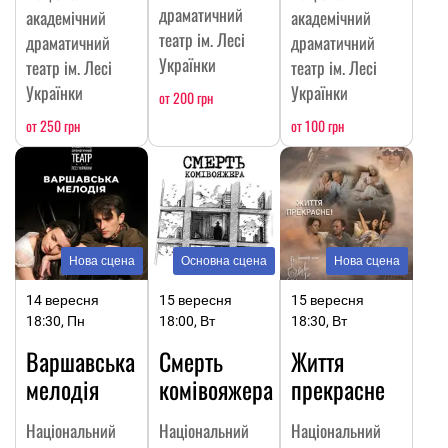
драматичний
академічний
академічний
театр ім. Лесі
драматичний
драматичний
Українки
театр ім. Лесі
театр ім. Лесі
Українки
Українки
от 200 грн
от 250 грн
от 100 грн
Нова сцена
Основна сцена
Нова сцена
14 вересня
15 вересня
15 вересня
18:30, Пн
18:00, Вт
18:30, Вт
Варшавська
Смерть
Життя
мелодія
комівояжера
прекрасне
Національний
Національний
Національний