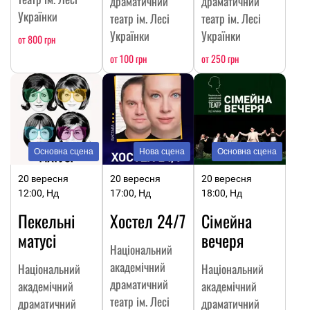
драматичний
драматичний
Українки
театр ім. Лесі
театр ім. Лесі
Українки
Українки
от 800 грн
от 100 грн
от 250 грн
Основна сцена
Нова сцена
Основна сцена
20 вересня
20 вересня
20 вересня
12:00, Нд
17:00, Нд
18:00, Нд
Пекельні
Хостел 24/7
Сімейна
матусі
вечеря
Національний
академічний
Національний
Національний
драматичний
академічний
академічний
театр ім. Лесі
драматичний
драматичний