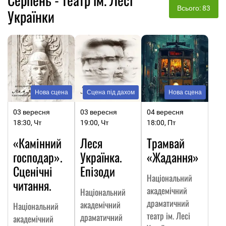
Всього: 83
Українки
Нова сцена
Сцена під дахом
Нова сцена
03 вересня
03 вересня
04 вересня
18:30, Чт
19:00, Чт
18:00, Пт
«Камінний
Леся
Трамвай
господар».
Українка.
«Жадання»
Сценічні
Епізоди
Національний
читання.
академічний
Національний
драматичний
академічний
Національний
театр ім. Лесі
драматичний
академічний