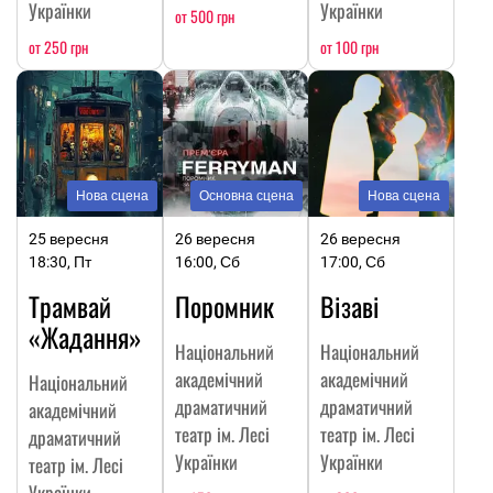
Українки
Українки
от 500 грн
от 250 грн
от 100 грн
Нова сцена
Основна сцена
Нова сцена
25 вересня
26 вересня
26 вересня
18:30, Пт
16:00, Сб
17:00, Сб
Трамвай
Поромник
Візаві
«Жадання»
Національний
Національний
академічний
академічний
Національний
драматичний
драматичний
академічний
театр ім. Лесі
театр ім. Лесі
драматичний
Українки
Українки
театр ім. Лесі
Українки