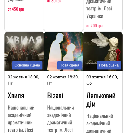
драматичний
от 80 грн
театр ім. Лесі
от 450 грн
Українки
от 200 грн
Основна сцена
Нова сцена
Нова сцена
02 жовтня 18:00,
02 жовтня 18:30,
03 жовтня 16:00,
Пт
Пт
Сб
Хвиля
Візаві
Ляльковий
дім
Національний
Національний
академічний
академічний
Національний
драматичний
драматичний
академічний
театр ім. Лесі
театр ім. Лесі
драматичний