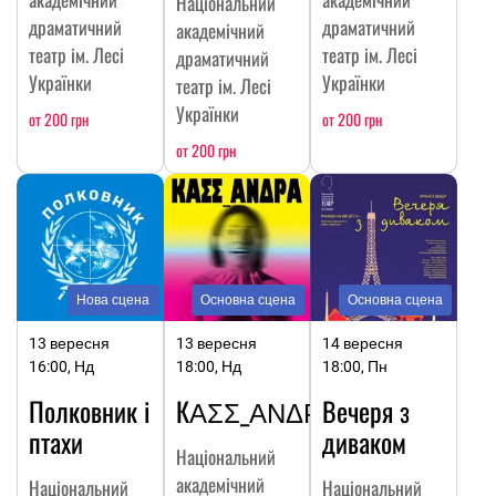
Національний
драматичний
драматичний
академічний
театр ім. Лесі
театр ім. Лесі
драматичний
Українки
Українки
театр ім. Лесі
Українки
от 200 грн
от 200 грн
от 200 грн
Нова сцена
Основна сцена
Основна сцена
13 вересня
13 вересня
14 вересня
16:00, Нд
18:00, Нд
18:00, Пн
Полковник і
КΑΣΣ_ΑΝΔΡΑ
Вечеря з
птахи
диваком
Національний
академічний
Національний
Національний