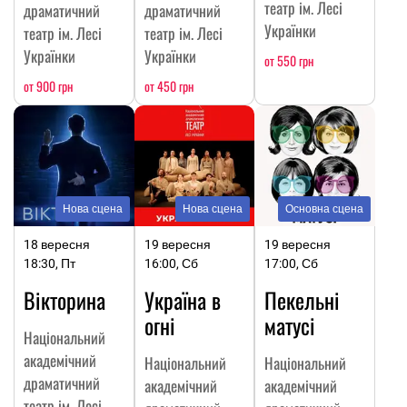
театр ім. Лесі
драматичний
драматичний
Українки
театр ім. Лесі
театр ім. Лесі
Українки
Українки
от 550 грн
от 900 грн
от 450 грн
Нова сцена
Нова сцена
Основна сцена
18 вересня
19 вересня
19 вересня
18:30, Пт
16:00, Сб
17:00, Сб
Вікторина
Україна в
Пекельні
огні
матусі
Національний
академічний
Національний
Національний
драматичний
академічний
академічний
театр ім. Лесі