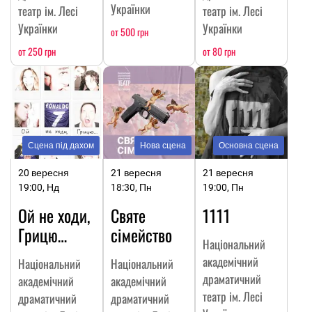
Українки
театр ім. Лесі
театр ім. Лесі
Українки
Українки
от 500 грн
от 250 грн
от 80 грн
Сцена під дахом
Нова сцена
Основна сцена
20 вересня
21 вересня
21 вересня
19:00, Нд
18:30, Пн
19:00, Пн
Ой не ходи,
Святе
1111
Грицю…
сімейство
Національний
академічний
Національний
Національний
драматичний
академічний
академічний
театр ім. Лесі
драматичний
драматичний