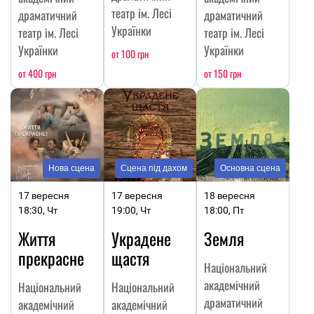
театр ім. Лесі
драматичний
драматичний
Українки
театр ім. Лесі
театр ім. Лесі
Українки
Українки
от 100 грн
от 400 грн
от 150 грн
Нова сцена
Сцена під дахом
Основна сцена
17 вересня
17 вересня
18 вересня
18:30, Чт
19:00, Чт
18:00, Пт
Життя
Украдене
Земля
прекрасне
щастя
Національний
академічний
Національний
Національний
драматичний
академічний
академічний