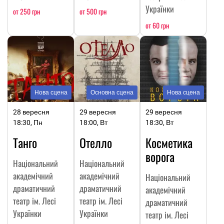
Українки
от 250 грн
от 500 грн
от 60 грн
Нова сцена
Основна сцена
Нова сцена
28 вересня
29 вересня
29 вересня
18:30, Пн
18:00, Вт
18:30, Вт
Танго
Отелло
Косметика
ворога
Національний
Національний
академічний
академічний
Національний
драматичний
драматичний
академічний
театр ім. Лесі
театр ім. Лесі
драматичний
Українки
Українки
театр ім. Лесі