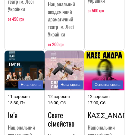
Українки
театр ім. Лесі
Національний
Українки
от 500 грн
академічний
драматичний
от 450 грн
театр ім. Лесі
Українки
от 200 грн
Нова сцена
Нова сцена
Основна сцена
11 вересня
12 вересня
12 вересня
18:30, Пт
16:00, Сб
17:00, Сб
Ім'я
Святе
КΑΣΣ_ΑΝΔΡΑ
сімейство
Національний
Національний
академічний
академічний