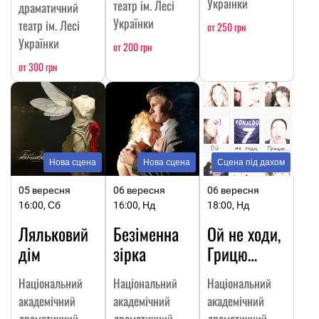
Українки
театр ім. Лесі
драматичний
Українки
театр ім. Лесі
от 250 грн
Українки
от 200 грн
от 300 грн
Нова сцена
Нова сцена
Сцена під дахом
05 вересня
06 вересня
06 вересня
16:00, Сб
16:00, Нд
18:00, Нд
Ляльковий
Безіменна
Ой не ходи,
дім
зірка
Грицю…
Національний
Національний
Національний
академічний
академічний
академічний
драматичний
драматичний
драматичний