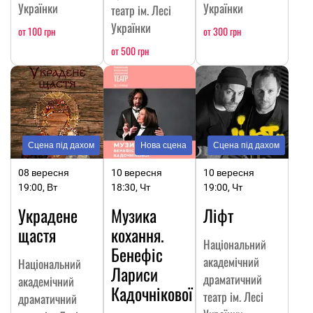
Українки
Українки
театр ім. Лесі
Українки
от 100 грн
от 300 грн
от 500 грн
Сцена під дахом
Нова сцена
Сцена під дахом
08 вересня
10 вересня
10 вересня
19:00, Вт
18:30, Чт
19:00, Чт
Украдене
Музика
Ліфт
щастя
кохання.
Національний
Бенефіс
академічний
Національний
Лариси
драматичний
академічний
Кадочнікової
театр ім. Лесі
драматичний