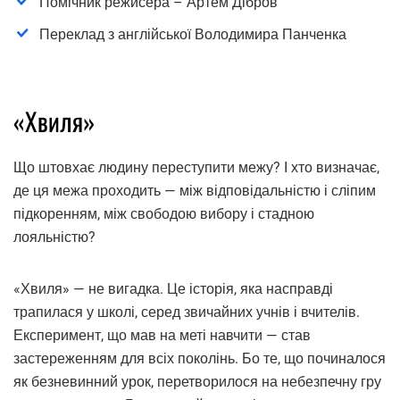
Помічник режисера – Артем Дібров
Переклад з англійської Володимира Панченка
«Хвиля»
Що штовхає людину переступити межу? І хто визначає,
де ця межа проходить — між відповідальністю і сліпим
підкоренням, між свободою вибору і стадною
лояльністю?
«Хвиля» — не вигадка. Це історія, яка насправді
трапилася у школі, серед звичайних учнів і вчителів.
Експеримент, що мав на меті навчити — став
застереженням для всіх поколінь. Бо те, що починалося
як безневинний урок, перетворилося на небезпечну гру