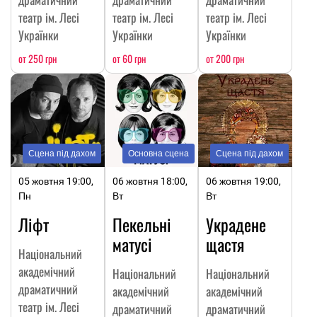
театр ім. Лесі
театр ім. Лесі
театр ім. Лесі
Українки
Українки
Українки
от 250 грн
от 60 грн
от 200 грн
Сцена під дахом
Основна сцена
Сцена під дахом
05 жовтня 19:00,
06 жовтня 18:00,
06 жовтня 19:00,
Пн
Вт
Вт
Ліфт
Пекельні
Украдене
матусі
щастя
Національний
академічний
Національний
Національний
драматичний
академічний
академічний
театр ім. Лесі
драматичний
драматичний