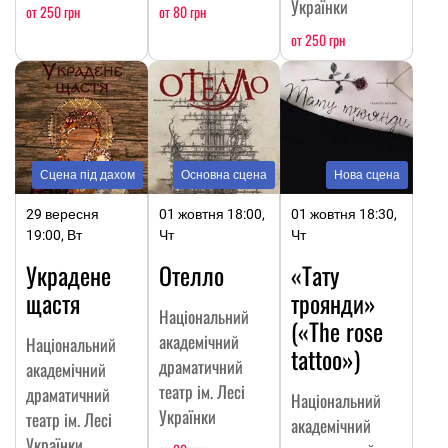
Українки
от 250 грн
от 80 грн
от 250 грн
Сцена під дахом
Основна сцена
Нова сцена
29 вересня
01 жовтня 18:00,
01 жовтня 18:30,
19:00, Вт
Чт
Чт
Украдене
Отелло
«Тату
щастя
троянди»
Національний
(«The rose
академічний
Національний
tattoo»)
драматичний
академічний
театр ім. Лесі
драматичний
Національний
Українки
театр ім. Лесі
академічний
Українки