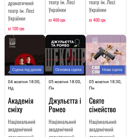
театр ім. Лесі
театр ім. Лесі
драматичний
Українки
Українки
театр ім. Лесі
Українки
от 400 грн
от 400 грн
от 100 грн
Сцена під дахом
Основна сцена
Нова сцена
04 жовтня 18:00,
05 жовтня 18:00,
05 жовтня 18:30,
Нд
Пн
Пн
Академія
Джульєтта і
Святе
сміху
Ромео
сімейство
Національний
Національний
Національний
академічний
академічний
академічний
драматичний
драматичний
драматичний