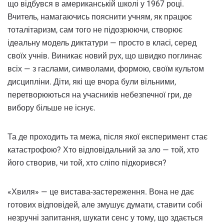
що відбувся в американській школі у 1967 році.
Вчитель, намагаючись пояснити учням, як працює
тоталітаризм, сам того не підозрюючи, створює
ідеальну модель диктатури — просто в класі, серед
своїх учнів. Виникає новий рух, що швидко поглинає
всіх — з гаслами, символами, формою, своїм культом
дисципліни. Діти, які ще вчора були вільними,
перетворюються на учасників небезпечної гри, де
вибору більше не існує.
Та де проходить та межа, після якої експеримент стає
катастрофою? Хто відповідальний за зло — той, хто
його створив, чи той, хто сліпо підкорився?
«Хвиля» — це вистава-застереження. Вона не дає
готових відповідей, але змушує думати, ставити собі
незручні запитання, шукати сенс у тому, що здається