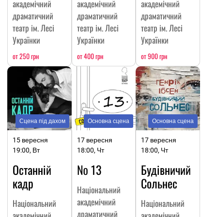
академічний
академічний
академічний
драматичний
драматичний
драматичний
театр ім. Лесі
театр ім. Лесі
театр ім. Лесі
Українки
Українки
Українки
от 250 грн
от 400 грн
от 900 грн
Сцена під дахом
Основна сцена
Основна сцена
15 вересня
17 вересня
17 вересня
19:00, Вт
18:00, Чт
18:00, Чт
Останній
№ 13
Будівничий
кадр
Сольнес
Національний
академічний
Національний
Національний
драматичний
академічний
академічний