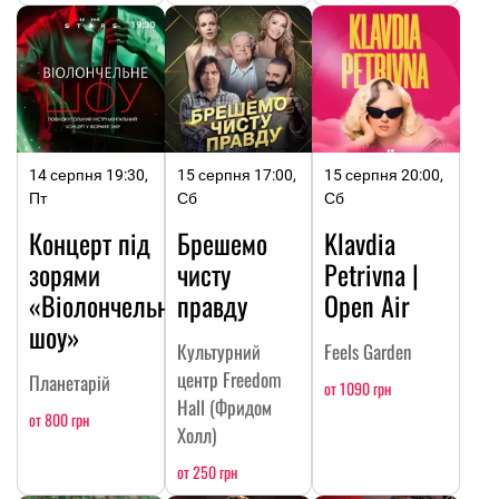
14 серпня 19:30,
15 серпня 17:00,
15 серпня 20:00,
Пт
Сб
Сб
Концерт під
Брешемо
Klavdia
зорями
чисту
Petrivna |
«Віолончельне
правду
Open Air
шоу»
Культурний
Feels Garden
центр Freedom
Планетарій
от 1090 грн
Hall (Фридом
от 800 грн
Холл)
от 250 грн