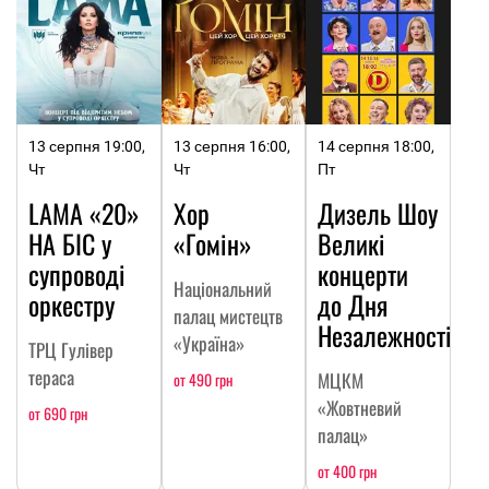
13 серпня 19:00,
13 серпня 16:00,
14 серпня 18:00,
Чт
Чт
Пт
LAMA «20»
Хор
Дизель Шоу
НА БІС у
«Гомін»
Великі
супроводі
концерти
Національний
оркестру
до Дня
палац мистецтв
Незалежності
«Україна»
ТРЦ Гулівер
тераса
МЦКМ
от 490 грн
«Жовтневий
от 690 грн
палац»
от 400 грн