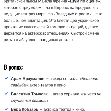
британской пьесы Майкла Фрейна
«Шум по сцене»
,
которая с триумфом шла в Европе, на Бродвее и в
ведущих театрах мира. Но «Звездные страсти» — это
больше, чем адаптация. Это блестящее украинское
прочтение классической комедии ситуаций, где все
держится на актерских отношениях, быстрой смене
ритма и абсурдно правдивых деталях.
В ролях:
Арам Арзуманян
— звезда сериала
«Бешеная
свадьба»
, актер театра и кино
Валентин Томусяк
— актер сериала
«Ничего не
случается дважды»
Вера Кобзарь
— актриса театра и кино,