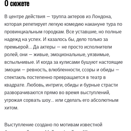
О сюжете
В центре действия — труппа актеров из Лондона,
которая репетирует легкую комедию накануне тура по
провинциальным городкам. Все уставшие, но полные
надежд на успех. И казалось бы, дело только за
премьерой... Да актеры — не просто исполнители
ролей, они — живые, эмоциональные, уязвимые,
вспыльчивые. И когда за кулисами бушуют настоящие
эмоции — ревность, влюбленности, ссоры и обиды —
спектакль постепенно превращается в театр в
квадрате. Любовь, интриги, обиды и бурные страсти
разворачиваются прямо во время выступлений,
угрожая сорвать шоу... или сделать его абсолютным
хитом.
Выступление создано по мотивам известной