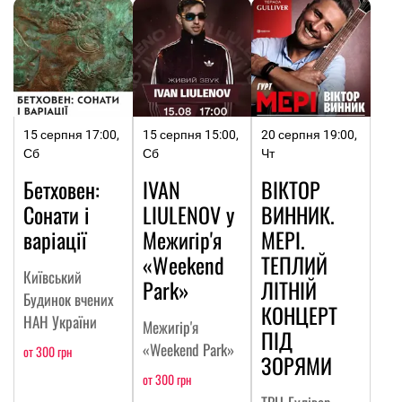
15 серпня 17:00,
15 серпня 15:00,
20 серпня 19:00,
Сб
Сб
Чт
Бетховен:
IVAN
ВІКТОР
Сонати і
LIULENOV у
ВИННИК.
варіації
Межигір'я
МЕРІ.
«Weekend
ТЕПЛИЙ
Київський
Park»
ЛІТНІЙ
Будинок вчених
КОНЦЕРТ
НАН України
Межигір'я
ПІД
«Weekend Park»
от 300 грн
ЗОРЯМИ
от 300 грн