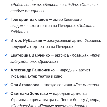
«Родственники»
,
«Бешеная свадьба»
,
«Сильные
слабые женщины»
Григорий Бакланов
— актер Киевского
академического театра на Печерске,
«Поймать
Кайдаша»
Игорь Рубашкин
— заслуженный артист Украины,
ведущий актер театра на Печерске
Екатерина Варченко
— актриса
«Хозяйка»
,
«Круг
заблуждения»
,
«Девичник»
Александр Ганноченко
— народный артист
Украины, актер театра и кино
Оля Атанасова
— звезда сериала
«Две матери»
Светлана Золотько
— народная артистка
Украины, актриса театра на Левом берегу Днепра,
«Сердцеедки»
,
«Первые восемь свиданий»