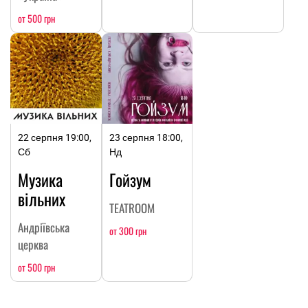
от 500 грн
22 серпня 19:00,
23 серпня 18:00,
Сб
Нд
Музика
Гойзум
вільних
TEATROOM
Андріївська
от 300 грн
церква
от 500 грн