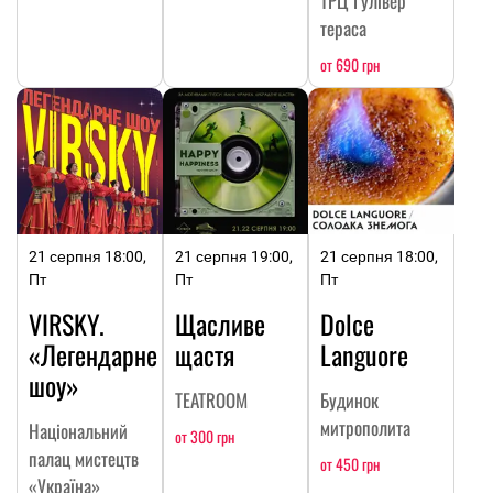
ТРЦ Гулівер
тераса
от 690 грн
21 серпня 18:00,
21 серпня 19:00,
21 серпня 18:00,
Пт
Пт
Пт
VIRSKY.
Щасливе
Dolce
«Легендарне
щастя
Languore
шоу»
TEATROOM
Будинок
митрополита
Національний
от 300 грн
палац мистецтв
от 450 грн
«Україна»