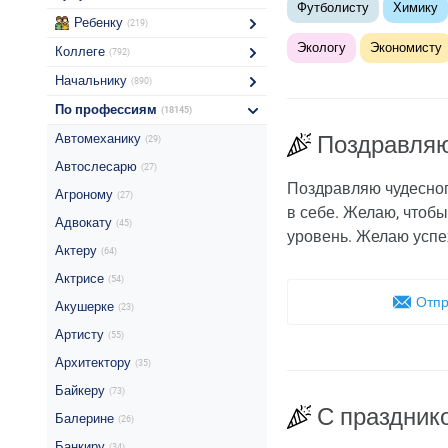
Футболисту
Химику
Ребенку
(219)
Экологу
Экономисту
Коллеге
(792)
Начальнику
(890)
По профессиям
(18145)
Автомеханику
Поздравляю
(29)
Автослесарю
(27)
Поздравляю чудесного
Агроному
(27)
в себе. Желаю, чтоб
Адвокату
(45)
уровень. Желаю успех
Актеру
(64)
Актрисе
(54)
Отпр
Акушерке
(23)
Артисту
(55)
Архитектору
(35)
Байкеру
(73)
С праздник
Балерине
(26)
Банкиру
(34)