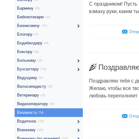
С праздником! Пусть 
Бармену
(33)
взмаху руки, каким т
Библиотекарю
(35)
Бизнесмену
(107)
Отпр
Блогеру
(27)
Бодибилдеру
(48)
Боксеру
(44)
Больному
(25)
Поздравляю
Бухгалтеру
(153)
Ведущему
(52)
Поздравляю тебя с д
Велосипедисту
(33)
Желаю, чтобы все тво
Ветеринару
любовь переполняет 
(35)
Видеооператору
(33)
Визажисту
(74)
Отпр
Водителю
(153)
Военному
(209)
Военному (по званиям)
(325)