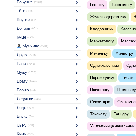
Бабушке
(1128)
Геологу
Гинекологу
Тёте
(1362)
Железнодорожнику
Ж
Внучке
(114)
Дочери
Кладовщику
Классно
(608)
Куме
(493)
Маркетологу
Массаж
Мужчине
(2701)
Механику
Министру
Другу
(2315)
Папе
(1045)
Однокласснице
Одно
Мужу
(1026)
Переводчику
Писате
Брату
(1696)
Психологу
Пчеловод
Парню
(756)
Дедушке
(546)
Секретарю
Системно
Дяде
(595)
Таксисту
Танцору
Внуку
(96)
Сыну
(533)
Учительнице начальных 
Куму
(299)