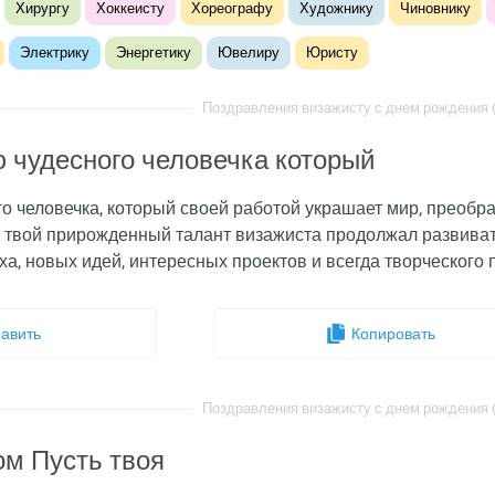
Хирургу
Хоккеисту
Хореографу
Художнику
Чиновнику
Электрику
Энергетику
Ювелиру
Юристу
Поздравления визажисту с днем рождения (i
 чудесного человечка который
 человечка, который своей работой украшает мир, преображ
ы твой прирожденный талант визажиста продолжал развив
а, новых идей, интересных проектов и всегда творческого 
авить
Копировать
Поздравления визажисту с днем рождения (i
ом Пусть твоя