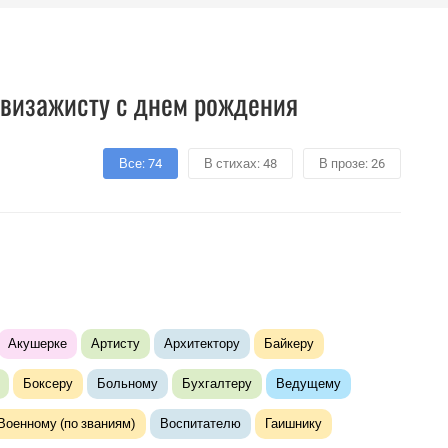
визажисту с днем рождения
Все: 74
В стихах: 48
В прозе: 26
Акушерке
Артисту
Архитектору
Байкеру
Боксеру
Больному
Бухгалтеру
Ведущему
Военному (по званиям)
Воспитателю
Гаишнику