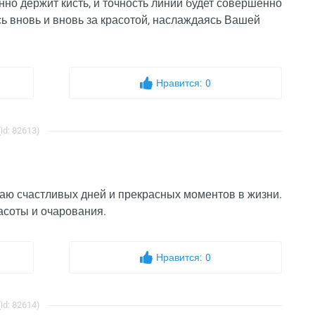
енно держит кисть, и точность линий будет совершенно
 вновь и вновь за красотой, наслаждаясь Вашей
Нравится:
0
d: 82613)
аю счастливых дней и прекрасных моментов в жизни.
расоты и очарования.
Нравится:
0
d: 82614)