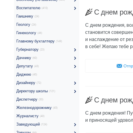
Воспитателю
(410)
С днем рож
Гаишнику
(24)
Геологу
С днем рождения, вол
(24)
становится совершен
Гинекологу
(46)
и наслаждение от рез
Главному бухгалтеру
(149)
в себе! Желаю тебе р
Губернатору
(23)
Дачнику
(60)
Отпр
Депутату
(43)
Диджею
(40)
Дизайнеру
(72)
Директору школы
(121)
С днем рож
Диспетчеру
(33)
Железнодорожнику
(45)
С днем рождения! Пу
Журналисту
(40)
и приносящей удоволь
Заведующей
(124)
Завхозу
(66)