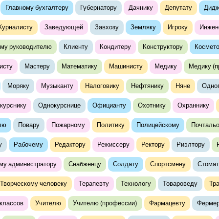
Главному бухгалтеру
Губернатору
Дачнику
Депутату
Дид
урналисту
Заведующей
Завхозу
Земляку
Игроку
Инжен
му руководителю
Клиенту
Кондитеру
Конструктору
Космето
исту
Мастеру
Математику
Машинисту
Медику
Медику (
Моряку
Музыканту
Налоговику
Нефтянику
Няне
Одно
курснику
Однокурснице
Официанту
Охотнику
Охраннику
лю
Повару
Пожарному
Политику
Полицейскому
Почталь
у
Рабочему
Редактору
Режиссеру
Ректору
Риэлтору
му администратору
Снабженцу
Солдату
Спортсмену
Стомат
Творческому человеку
Терапевту
Технологу
Товароведу
Тр
классов
Учителю
Учителю (профессии)
Фармацевту
Ферме