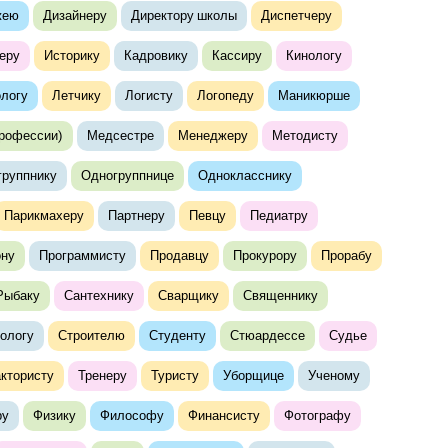
жею
Дизайнеру
Директору школы
Диспетчеру
еру
Историку
Кадровику
Кассиру
Кинологу
логу
Летчику
Логисту
Логопеду
Маникюрше
профессии)
Медсестре
Менеджеру
Методисту
группнику
Одногруппнице
Однокласснику
Парикмахеру
Партнеру
Певцу
Педиатру
ону
Программисту
Продавцу
Прокурору
Прорабу
Рыбаку
Сантехнику
Сварщику
Священнику
ологу
Строителю
Студенту
Стюардессе
Судье
актористу
Тренеру
Туристу
Уборщице
Ученому
ру
Физику
Философу
Финансисту
Фотографу