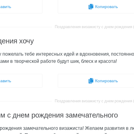
авить
Копировать
Поздравления визажисту с днем рождения (i
дения хочу
 пожелать тебе интересных идей и вдохновения, постоянног
ами в творческой работе будут шик, блеск и красота!
авить
Копировать
Поздравления визажисту с днем рождения (i
м с днем рождения замечательного
рождения замечательного визажиста! Желаем развития в л