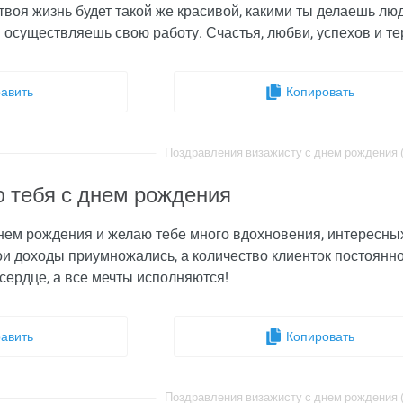
твоя жизнь будет такой же красивой, какими ты делаешь люд
ы осуществляешь свою работу. Счастья, любви, успехов и те
авить
Копировать
Поздравления визажисту с днем рождения (i
 тебя с днем рождения
нем рождения и желаю тебе много вдохновения, интересных
и доходы приумножались, а количество клиенток постоянно 
сердце, а все мечты исполняются!
авить
Копировать
Поздравления визажисту с днем рождения (i