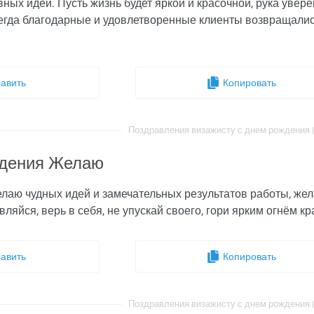
вных идей. Пусть жизнь будет яркой и красочной, рука увер
егда благодарные и удовлетворенные клиенты возвращались
авить
Копировать
Поздравления визажисту с днем рождения (i
ждения Желаю
лаю чудных идей и замечательных результатов работы, жел
вляйся, верь в себя, не упускай своего, гори ярким огнём к
авить
Копировать
Поздравления визажисту с днем рождения (i