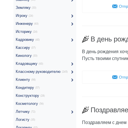
Отпр
Земляку
(33)
Игроку
(24)
Инженеру
(63)
Историку
(24)
В день рож
Кадровику
(40)
Кассиру
(37)
В день рождения хочу
Кинологу
(33)
Пусть твоими спутник
Кладовщику
(63)
Классному руководителю
(245)
Отпр
Клиенту
(98)
Кондитеру
(57)
Конструктору
(28)
Косметологу
(56)
Поздравляе
Летчику
(72)
Логисту
(35)
Поздравляем с днем 
Логопеду
(37)