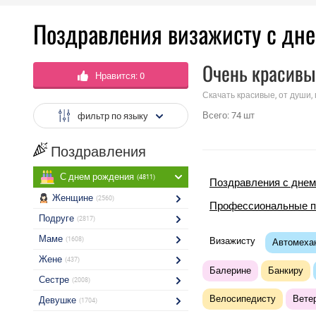
Поздравления визажисту с дн
Очень красивы
Нравится:
0
Скачать красивые, от души,
Всего:
74
шт
фильтр по языку
Поздравления
С днем рождения
(4811)
Поздравления с днем
Женщине
(2560)
Профессиональные п
Подруге
(2817)
Маме
(1608)
Визажисту
Автомеха
Жене
(437)
Балерине
Банкиру
Сестре
(2008)
Велосипедисту
Вете
Девушке
(1704)