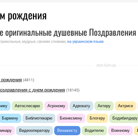
ем рождения
е оригинальные душевные Поздравления 
 прикольные, мудрые, своими словами,
на украинском языке
rest.kyiv.ua
 рождения
(4811)
оздравления с днем рождения
(18145)
нику
Автослесарю
Агроному
Адвокату
Актеру
Актрисе
Бармену
Библиотекарю
Бизнесмену
Блогеру
Бодибилдеру
ринару
Видеооператору
Визажисту
Водителю
Военному