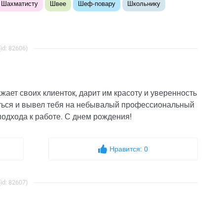
Шахматисту
Швее
Шеф-повару
Школьнику
d: 82606)
ает своих клиенток, дарит им красоту и уверенность
аться и вывел тебя на небывалый профессиональный
подхода к работе. С днем рождения!
Нравится:
0
d: 82607)