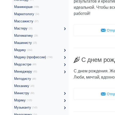
результатов и креати
Маникюрше
идеальной. Чтобы вс
(109)
работой!
Маркетологу
(34)
Массажисту
(37)
Мастеру
(28)
Отпр
Математику
(29)
Машинисту
(25)
Медику
(264)
Медику (профессии)
(196)
С днем ро
Медсестре
(69)
С днем рождения. Же
Менеджеру
(63)
Люби, мечтай, вдохно
Методисту
(46)
Механику
(45)
Министру
(80)
Отпр
Моряку
(105)
Музыканту
(143)
Налоговику
(24)