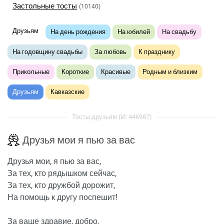
Застольные тосты
(10140)
Друзьям
На день рождения
На юбилей
На свадьбу
На годовщину свадьбы
За любовь
К празднику
Прикольные
Короткие
Красивые
Родным и близким
Друзьям
Кавказские
Тосты друзьям (id: 446987)
Друзья мои я пью за вас
Друзья мои, я пью за вас,
За тех, кто рядышком сейчас,
За тех, кто дружбой дорожит,
На помощь к другу поспешит!
За ваше здравие, добро,