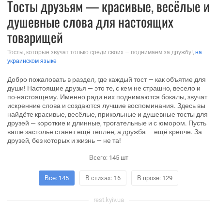
Тосты друзьям — красивые, весёлые и
душевные слова для настоящих
товарищей
Тосты, которые звучат только среди своих — поднимаем за дружбу!,
на
украинском языке
Добро пожаловать в раздел, где каждый тост — как объятие для
души! Настоящие друзья — это те, с кем не страшно, весело и
по-настоящему. Именно ради них поднимаются бокалы, звучат
искренние слова и создаются лучшие воспоминания. Здесь вы
найдёте красивые, весёлые, прикольные и душевные тосты для
друзей — короткие и длинные, трогательные и с юмором. Пусть
ваше застолье станет ещё теплее, а дружба — ещё крепче. За
друзей, без которых и жизнь — не та!
Всего:
145
шт
Все: 145
В стихах: 16
В прозе: 129
rest.kyiv.ua