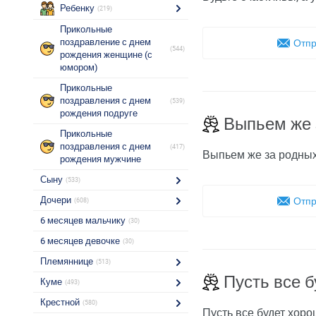
Ребенку
(219)
Прикольные
поздравление с днем
Отпр
(544)
рождения женщине (с
юмором)
Прикольные
поздравления с днем
(539)
рождения подруге
Выпьем же 
Прикольные
поздравления с днем
(417)
Выпьем же за родных!
рождения мужчине
Сыну
(533)
Дочери
Отпр
(608)
6 месяцев мальчику
(30)
6 месяцев девочке
(30)
Племяннице
(513)
Пусть все 
Куме
(493)
Крестной
(580)
Пусть все будет хоро