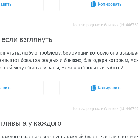
авить
Копировать
Тост за родных и близких (id: 44676
 если взглянуть
глянуть на любую проблему, без эмоций которую она вызывает
нять этот бокал за родных и близких, благодаря которым, 
 с ней могут быть связаны, можно отбросить и забыть!
авить
Копировать
Тост за родных и близких (id: 44676
тливы а у каждого
у каждого счастье свое, пусть каждый будет счастлив по-свое