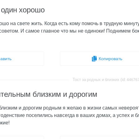
е один хорошо
рошо на свете жить. Когда есть кому помочь в трудную минуту
 советом. И самое главное что мы не одиноки! Поднимем бок
авить
Копировать
Тост за родных и близких (id: 44676
тельным близким и дорогим
лизким и дорогим родным я желаю в жизни самых невероя
годенствие поселились навсегда в ваших домах, а успех и 
зкие!