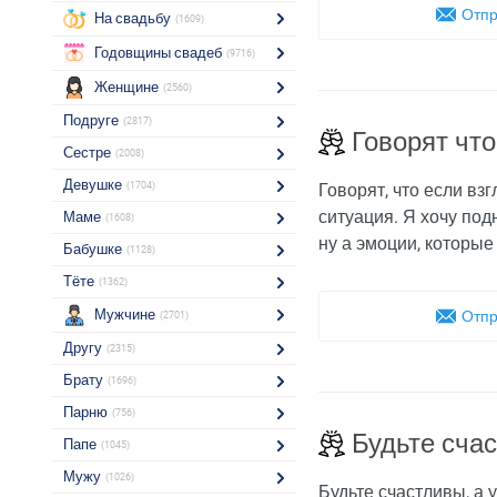
Отпр
На свадьбу
(1609)
Годовщины свадеб
(9716)
Женщине
(2560)
Подруге
(2817)
Говорят что
Сестре
(2008)
Девушке
(1704)
Говорят, что если вз
ситуация. Я хочу под
Маме
(1608)
ну а эмоции, которые
Бабушке
(1128)
Тёте
(1362)
Мужчине
Отпр
(2701)
Другу
(2315)
Брату
(1696)
Парню
(756)
Будьте счас
Папе
(1045)
Мужу
(1026)
Будьте счастливы, а 