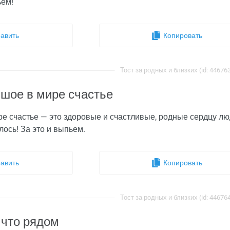
ьем!
авить
Копировать
Тост за родных и близких (id: 44676
шое в мире счастье
 счастье — это здоровые и счастливые, родные сердцу люди
лось! За это и выпьем.
авить
Копировать
Тост за родных и близких (id: 44676
 что рядом