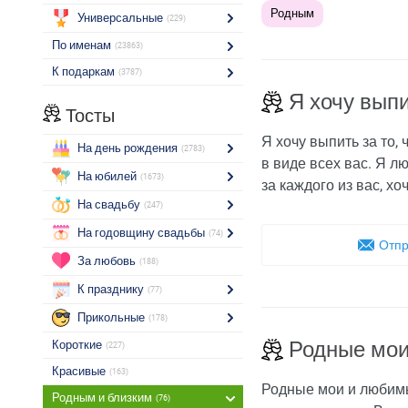
Родным
Универсальные
(229)
По именам
(23863)
К подаркам
(3787)
Я хочу выпи
Тосты
Я хочу выпить за то,
На день рождения
(2783)
в виде всех вас. Я л
На юбилей
(1673)
за каждого из вас, хо
На свадьбу
(247)
На годовщину свадьбы
(74)
Отпр
За любовь
(188)
К празднику
(77)
Прикольные
(178)
Родные мои
Короткие
(227)
Красивые
(163)
Родные мои и любимы
Родным и близким
(76)