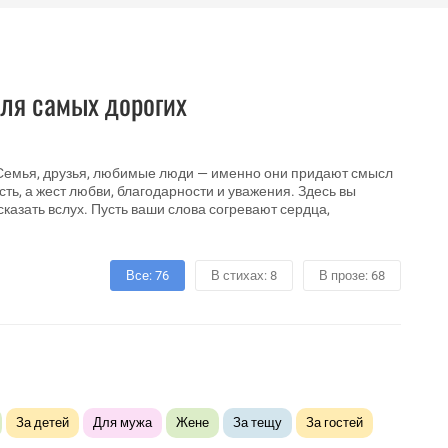
ля самых дорогих
х. Семья, друзья, любимые люди — именно они придают смысл
ть, а жест любви, благодарности и уважения. Здесь вы
сказать вслух. Пусть ваши слова согревают сердца,
Все: 76
В стихах: 8
В прозе: 68
За детей
Для мужа
Жене
За тещу
За гостей