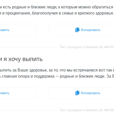
ом есть родные и близкие люди, к которым можно обратитьс
чи и процветания, благополучия в семье и крепкого здоровья.
авить
Копировать
Тост за родных и близких (id: 44676
и я хочу выпить
ыпить за Ваше здоровье, за то, что мы встречаемся вот так 
ь главная опора и поддержка — родные и близкие люди. За 
авить
Копировать
Тост за родных и близких (id: 44676