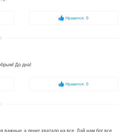
Нравится:
0
0)
обрым! До дна!
Нравится:
0
1)
я важные, а денег хватало на все. Дай нам бог все