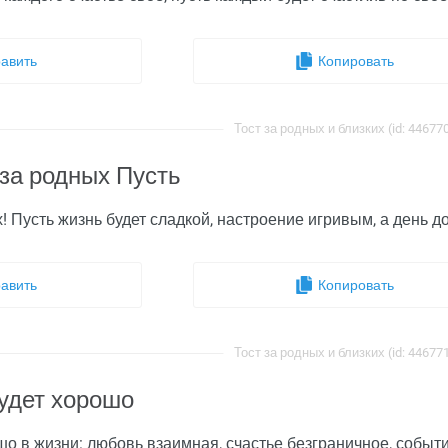
авить
Копировать
Тост за родных и близких (id: 44677
за родных Пусть
 Пусть жизнь будет сладкой, настроение игривым, а день д
авить
Копировать
Тост за родных и близких (id: 44677
будет хорошо
шо в жизни: любовь взаимная, счастье безграничное, событи