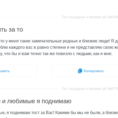
Тост за родных и близких (id: 44678
ть за то
 что у меня такие замечательные родные и близкие люди! Я 
юблю каждого вас в равно степени и не представляю свою жи
чу, что бы и вам точно так же повезло с людьми, как и мне.
авить
Копировать
Тост за родных и близких (id: 44677
 и любимые я поднимаю
е, я поднимаю тост за Вас! Какими бы мы не были, а близк