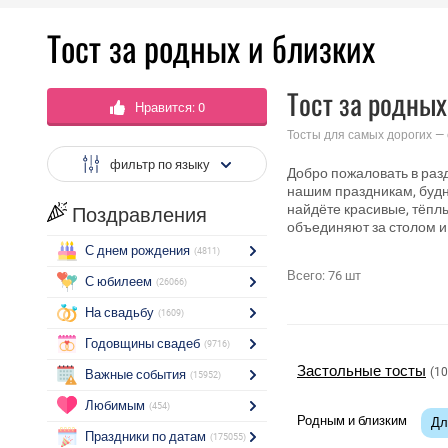
Тост за родных и близких
Тост за родны
Нравится:
0
Тосты для самых дорогих —
фильтр по языку
Добро пожаловать в раз
нашим праздникам, будня
найдёте красивые, тёплы
Поздравления
объединяют за столом и
С днем рождения
(4811)
Всего:
76
шт
С юбилеем
(26066)
На свадьбу
(1609)
Годовщины свадеб
(9716)
Застольные тосты
(1
Важные события
(15952)
Любимым
(454)
Родным и близким
Дл
Праздники по датам
(175055)