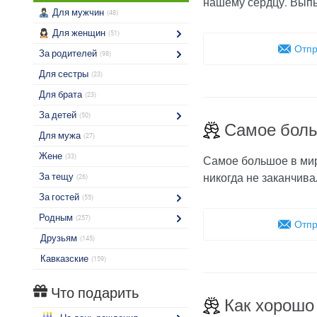
нашему сердцу. Вып
Для мужчин
(48)
Для женщин
(51)
Отпр
За родителей
(98)
Для сестры
(23)
Для брата
(23)
За детей
(50)
Самое боль
Для мужа
(27)
Жене
(33)
Самое большое в мире
За тещу
никогда не заканчива
(26)
За гостей
(55)
Родным
(257)
Отпр
Друзьям
(145)
Кавказские
(159)
Что подарить
Как хорошо