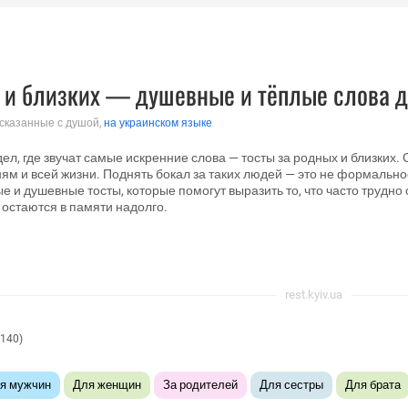
х и близких — душевные и тёплые слова д
 сказанные с душой,
на украинском языке
дел, где звучат самые искренние слова — тосты за родных и близки
м и всей жизни. Поднять бокал за таких людей — это не формальнос
е и душевные тосты, которые помогут выразить то, что часто трудно 
 остаются в памяти надолго.
rest.kyiv.ua
0140)
я мужчин
Для женщин
За родителей
Для сестры
Для брата