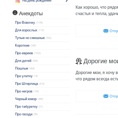
На день рождения
Как хорошо, что ряд
Анекдоты
счастья и тепла, уда
Про Вовочку
(1106)
Для взрослых
Отпр
(119)
Тупые но смешные
(534)
Короткие
(249)
Про евреев
(1322)
Дорогие мо
Для детей
(396)
Пошлые
(464)
Дорогие мои, я хочу в
Про улитку
(19)
что рядом всегда ест
Про Штирлица
(414)
Про негров
(168)
Отпр
Черный юмор
(389)
Про табуретку
(21)
Про гвозди
(58)