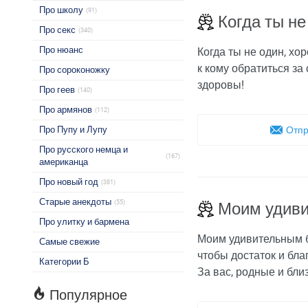
Про школу
(91)
Когда ты н
Про секс
(340)
Про нюанс
Когда ты не один, хо
к кому обратиться за
Про сороконожку
здоровы!
Про геев
(140)
Про армянов
(112)
Про Пупу и Лупу
Отпр
Про русского немца и
(167)
американца
Про новый год
(381)
Старые анекдоты
(55)
Моим удиви
Про улитку и бармена
Моим удивительным б
Самые свежие
чтобы достаток и бла
Категории Б
За вас, родные и бли
Популярное