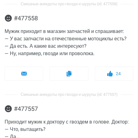
Смешные анекдоты про гвозди и шурупы (id: 477558)
#477558
Мужик приходит в магазин запчастей и спрашивает:
— У вас запчасти на отечественные мотоциклы есть?
— Да есть. А какие вас интересуют?
— Ну, например, гвозди или проволока.
24
Смешные анекдоты про гвозди и шурупы (id: 477557)
#477557
Приходит мужик к доктору с гвоздем в голове. Доктор:
— Что, вытащить?
— Да…