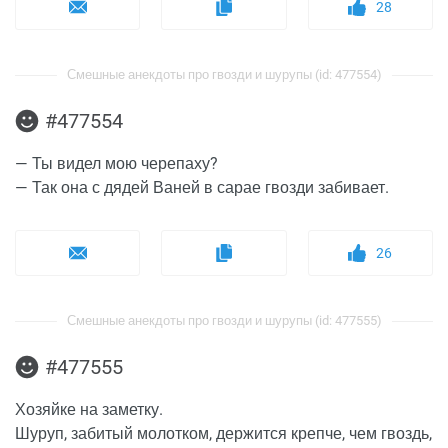
28
Смешные анекдоты про гвозди и шурупы (id: 477554)
#477554
— Ты видел мою черепаху?
— Так она с дядей Ваней в сарае гвозди забивает.
26
Смешные анекдоты про гвозди и шурупы (id: 477555)
#477555
Хозяйке на заметку.
Шуруп, забитый молотком, держится крепче, чем гвоздь,