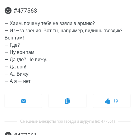
#477563
— Хаим, почему тебя не взяли в армию?
— Из—за зрения. Вот ты, например, видишь гвоздик?
Вон там!
— Где?
— Ну вон там!
— Да где? Не вижу...
— Да вон!
— А.. Вижу!
— А я — нет.
19
Смешные анекдоты про гвозди и шурупы (id: 477561)