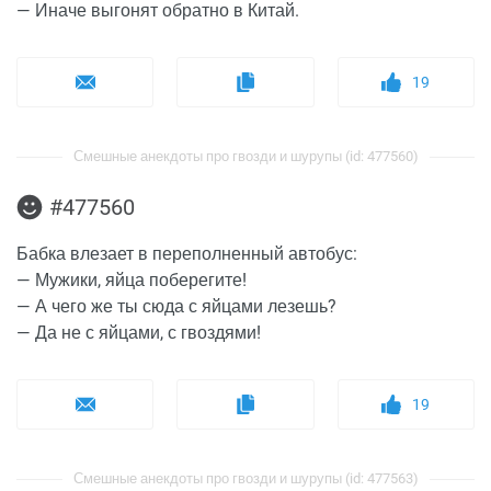
— Иначе выгонят обратно в Китай.
19
Смешные анекдоты про гвозди и шурупы (id: 477560)
#477560
Бабка влезает в переполненный автобус:
— Мужики, яйца поберегите!
— А чего же ты сюда с яйцами лезешь?
— Да не с яйцами, с гвоздями!
19
Смешные анекдоты про гвозди и шурупы (id: 477563)