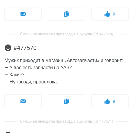
9
Смешные анекдоты про гвозди и шурупы (id: 477570)
#477570
Мужик приходит в магазин «Автозапчасти» и говорит:
— У вас есть запчасти на УАЗ?
— Какие?
— Ну гвозди, проволока.
9
Смешные анекдоты про гвозди и шурупы (id: 477571)