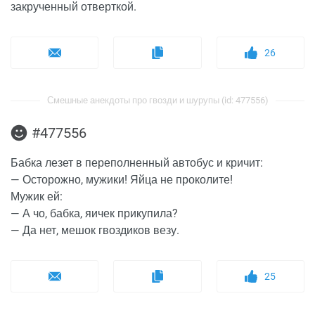
закрученный отверткой.
26
Смешные анекдоты про гвозди и шурупы (id: 477556)
#477556
Бабка лезет в переполненный автобус и кричит:
— Осторожно, мужики! Яйца не проколите!
Мужик ей:
— А чо, бабка, яичек прикупила?
— Да нет, мешок гвоздиков везу.
25