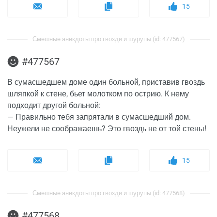
15
Смешные анекдоты про гвозди и шурупы (id: 477567)
#477567
В сумасшедшем доме один больной, приставив гвоздь
шляпкой к стене, бьет молотком по острию. К нему
подходит другой больной:
— Правильно тебя запрятали в сумасшедший дом.
Неужели не соображаешь? Это гвоздь не от той стены!
15
Смешные анекдоты про гвозди и шурупы (id: 477568)
#477568