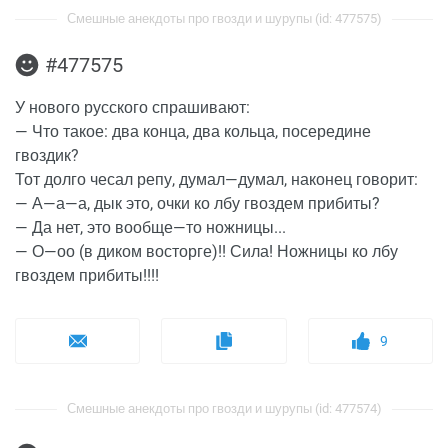
Смешные анекдоты про гвозди и шурупы (id: 477575)
#477575
У нового русского спрашивают:
— Что такое: два конца, два кольца, посередине
гвоздик?
Тот долго чесал репу, думал—думал, наконец говорит:
— А—а—а, дык это, очки ко лбу гвоздем прибиты?
— Да нет, это вообще—то ножницы...
— О—оо (в диком восторге)!! Сила! Ножницы ко лбу
гвоздем прибиты!!!!
9
Смешные анекдоты про гвозди и шурупы (id: 477574)