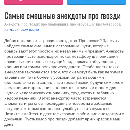
Самые смешные анекдоты про гвозди
Анекдоты про гвозди: про прапорщика, про чебурашку, про бутерброд,
на украинском языке
Добро пожаловать в раздел анекдотов "Про гвозди"! Здесь вы
найдете самые смешные и остроумные шутки, которые
обыгрывают этот простой, но незаменимый предмет. Анекдоты
про гвозди часто используют их как метафору для описания
различных жизненных ситуаций, подчеркивая абсурдность,
иронию или комичность происходящего. Особенности таких
анекдотов заключаются в том, что они могут быть как легкими и
забавными, так и более глубокими, затрагивающими
философские или социальные темы. Гвозди, будучи символом
соединения и крепления, становятся отличным фоном для
шуток о человеческих отношениях, трудностях и забавных
недоразумениях. В этих анекдотах часто встречаются
элементы игры слов, неожиданные повороты и забавные
ситуации, которые заставляют улыбнуться и задуматься.
Читайте, смейтесь и делитесь своими любимыми анекдотами с
друзьями! Пусть юмор про гвозди добавит ярких красок в ваш
день!