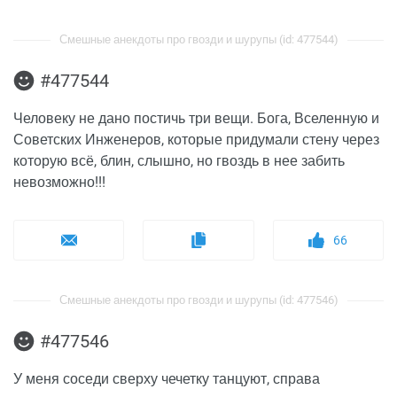
Смешные анекдоты про гвозди и шурупы (id: 477544)
#477544
Человеку не дано постичь три вещи. Бога, Вселенную и
Советских Инженеров, которые придумали стену через
которую всё, блин, слышно, но гвоздь в нее забить
невозможно!!!
66
Смешные анекдоты про гвозди и шурупы (id: 477546)
#477546
У меня соседи сверху чечетку танцуют, справа