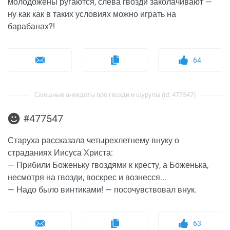
молодожены ругаются, слева гвозди заколачивают —
ну как как в таких условиях можно играть на
барабанах?!
64
Смешные анекдоты про гвозди и шурупы (id: 477547)
#477547
Старуха рассказала четырехлетнему внуку о
страданиях Иисуса Христа:
— Прибили Боженьку гвоздями к кресту, а Боженька,
несмотря на гвозди, воскрес и вознесся...
— Надо было винтиками! — посочувствовал внук.
63