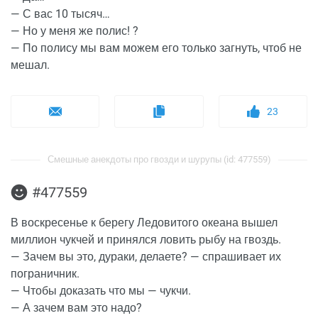
— С вас 10 тысяч…
— Но у меня же полис! ?
— По полису мы вам можем его только загнуть, чтоб не
мешал.
23
Смешные анекдоты про гвозди и шурупы (id: 477559)
#477559
В воскресенье к берегу Ледовитого океана вышел
миллион чукчей и принялся ловить рыбу на гвоздь.
— Зачем вы это, дураки, делаете? — спрашивает их
пограничник.
— Чтобы доказать что мы — чукчи.
— А зачем вам это надо?