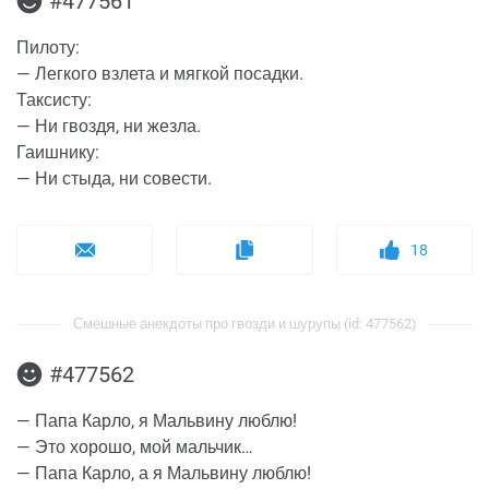
#477561
Пилоту:
— Легкого взлета и мягкой посадки.
Таксисту:
— Ни гвоздя, ни жезла.
Гаишнику:
— Ни стыда, ни совести.
18
Смешные анекдоты про гвозди и шурупы (id: 477562)
#477562
— Папа Каpло, я Мальвину люблю!
— Это хорошо, мой мальчик…
— Папа Каpло, а я Мальвину люблю!