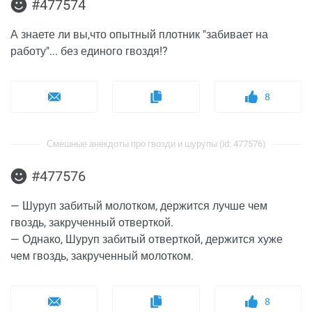
#477574
А знаете ли вы,что опытный плотник "забивает на
работу"... без единого гвоздя!?
8
Смешные анекдоты про гвозди и шурупы (id: 477576)
#477576
— Шуруп забитый молотком, держится лучше чем
гвоздь, закрученный отверткой.
— Однако, Шуруп забитый отверткой, держится хуже
чем гвоздь, закрученный молотком.
8