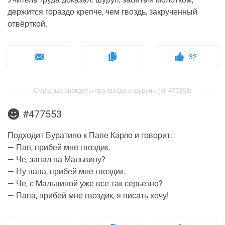
держится гораздо крепче, чем гвоздь, закрученный
отвёрткой.
32
Смешные анекдоты про гвозди и шурупы (id: 477553)
#477553
Подходит Буратино к Папе Карло и говорит:
— Пап, прибей мне гвоздик.
— Че, запал на Мальвину?
— Ну папа, прибей мне гвоздик.
— Че, с Мальвиной уже все так серьезно?
— Папа, прибей мне гвоздик, я писать хочу!