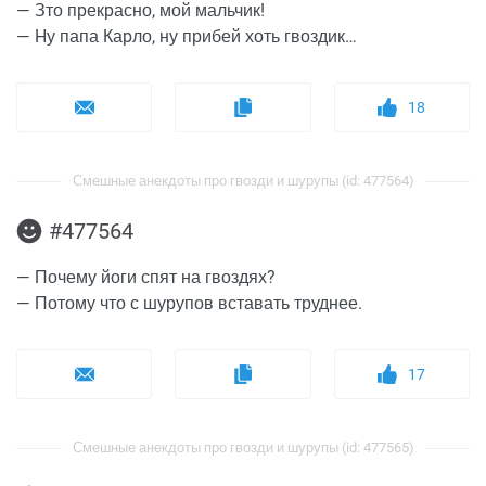
— Зто пpекpасно, мой мальчик!
— Hу папа Каpло, ну прибей хоть гвоздик…
18
Смешные анекдоты про гвозди и шурупы (id: 477564)
#477564
— Почему йоги спят на гвоздях?
— Потому что с шурупов вставать труднее.
17
Смешные анекдоты про гвозди и шурупы (id: 477565)