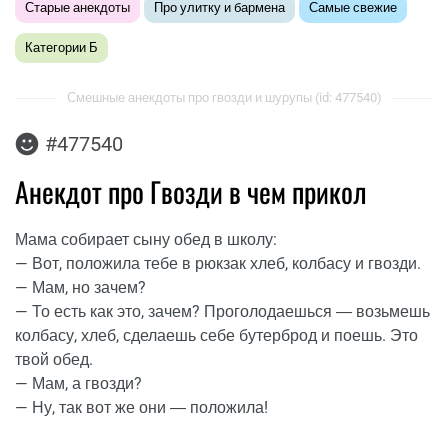
Старые анекдоты
Про улитку и бармена
Самые свежие
Категории Б
Смешные анекдоты про гвозди и шурупы (id: 477540)
#477540
Анекдот про Гвозди в чем прикол
Мама собирает сыну обед в школу:
— Вот, положила тебе в рюкзак хлеб, колбасу и гвозди.
— Мам, но зачем?
— То есть как это, зачем? Проголодаешься ― возьмешь
колбасу, хлеб, сделаешь себе бутерброд и поешь. Это
твой обед.
— Мам, а гвозди?
— Ну, так вот же они ― положила!