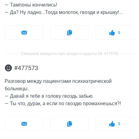
— Тампоны кончились!
— Да? Ну ладно...Тогда молоток, гвозди и крышку!...
9
Смешные анекдоты про гвозди и шурупы (id: 477573)
#477573
Разговор между пациентами психиатрической
больницы.
— Давай я тебе в голову гвоздь забью.
— Ты что, дурак, а если по гвоздю промахнешься?!
9