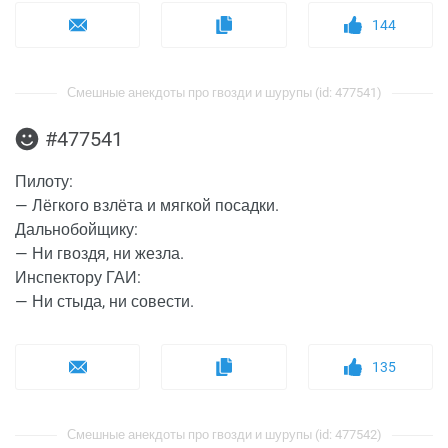
144
Смешные анекдоты про гвозди и шурупы (id: 477541)
#477541
Пилоту:
— Лёгкого взлёта и мягкой посадки.
Дальнобойщику:
— Ни гвоздя, ни жезла.
Инспектору ГАИ:
— Ни стыда, ни совести.
135
Смешные анекдоты про гвозди и шурупы (id: 477542)