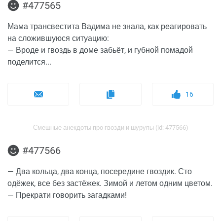
#477565
Мама трансвестита Вадима не знала, как реагировать
на сложившуюся ситуацию:
— Вроде и гвоздь в доме забьёт, и губной помадой
поделится...
16
Смешные анекдоты про гвозди и шурупы (id: 477566)
#477566
— Два кольца, два конца, посередине гвоздик. Сто
одёжек, все без застёжек. Зимой и летом одним цветом.
— Прекрати говорить загадками!