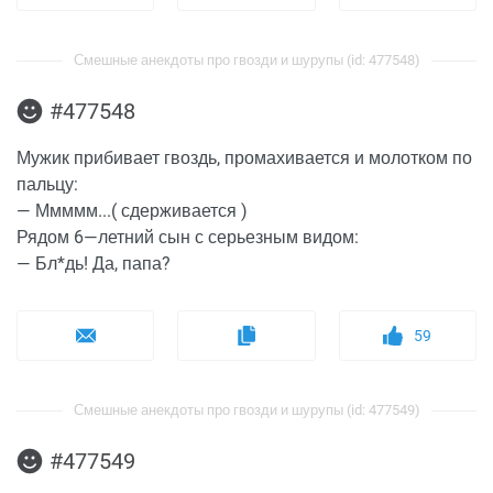
Смешные анекдоты про гвозди и шурупы (id: 477548)
#477548
Мужик прибивает гвоздь, промахивается и молотком по
пальцу:
— Ммммм...( сдерживается )
Рядом 6—летний сын с серьезным видом:
— Бл*дь! Да, папа?
59
Смешные анекдоты про гвозди и шурупы (id: 477549)
#477549