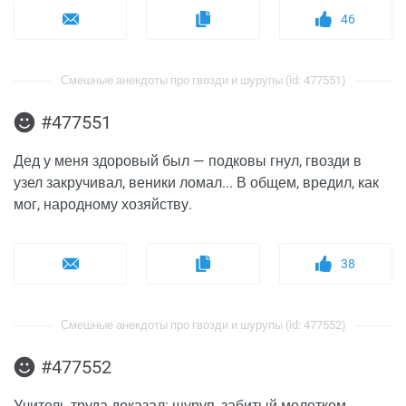
46
Смешные анекдоты про гвозди и шурупы (id: 477551)
#477551
Дед у меня здоровый был — подковы гнул, гвозди в
узел закручивал, веники ломал... В общем, вредил, как
мог, народному хозяйству.
38
Смешные анекдоты про гвозди и шурупы (id: 477552)
#477552
Учитель труда доказал: шуруп, забитый молотком,