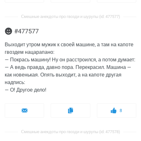
Смешные анекдоты про гвозди и шурупы (id: 477577)
#477577
Выходит утром мужик к своей машине, а там на капоте
гвоздем нацарапано:
— Покрась машину! Ну он расстроился, а потом думает:
— А ведь правда, давно пора. Перекрасил. Машина —
как новенькая. Опять выходит, а на капоте другая
надпись:
— О! Другое дело!
8
Смешные анекдоты про гвозди и шурупы (id: 477578)