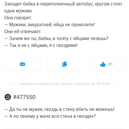
Заходит бабка в переполненный автобус, кругом стоят
одни мужики.
Она говорит:
— Мужики, аккуратней, яйца не проколите!
Они ей отвечают:
— Зачем же ты, бабка, в толпу с яйцами лезешь?
— Так я не с яйцами, я с гвоздями!
51
Смешные анекдоты про гвозди и шурупы (id: 477550)
#477550
— Да ты не мужик, гвоздь в стену вбить не можешь!
— А по твоему у мачо вся стена в гвоздях?