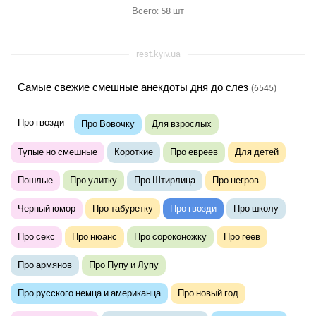
Всего:
58
шт
rest.kyiv.ua
Самые свежие смешные анекдоты дня до слез
(6545)
Про гвозди
Про Вовочку
Для взрослых
Тупые но смешные
Короткие
Про евреев
Для детей
Пошлые
Про улитку
Про Штирлица
Про негров
Черный юмор
Про табуретку
Про гвозди
Про школу
Про секс
Про нюанс
Про сороконожку
Про геев
Про армянов
Про Пупу и Лупу
Про русского немца и американца
Про новый год