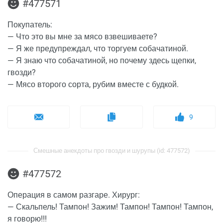
#477571
Покупатель:
— Что это вы мне за мясо взвешиваете?
— Я же предупреждал, что торгуем собачатиной.
— Я знаю что собачатиной, но почему здесь щепки,
гвозди?
— Мясо второго сорта, рубим вместе с будкой.
9
Смешные анекдоты про гвозди и шурупы (id: 477572)
#477572
Операция в самом разгаре. Хирург:
— Скальпель! Тампон! Зажим! Тампон! Тампон! Тампон,
я говорю!!!