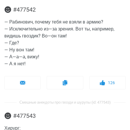
#477542
— Рабинович, почему тебя не взяли в армию?
— Исключительно из—за зрения. Вот ты, например,
видишь гвоздик? Во—он там!
— Где?
— Ну вон там!
— А—а—а, вижу!
— А я нет!
126
Смешные анекдоты про гвозди и шурупы (id: 477543)
#477543
Хирург: