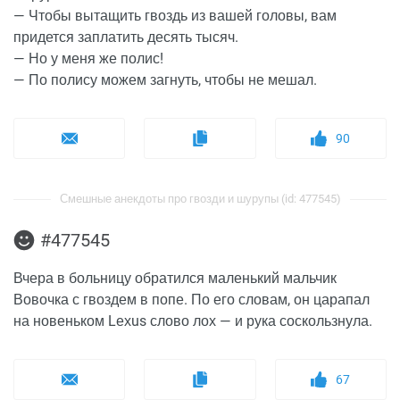
— Чтобы вытащить гвоздь из вашей головы, вам
придется заплатить десять тысяч.
— Но у меня же полис!
— По полису можем загнуть, чтобы не мешал.
90
Смешные анекдоты про гвозди и шурупы (id: 477545)
#477545
Вчера в больницу обратился маленький мальчик
Вовочка с гвоздем в попе. По его словам, он царапал
на новеньком Lехus слово лох — и рука соскользнула.
67