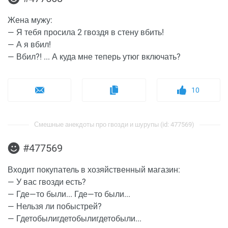
Жена мужу:
— Я тебя просила 2 гвоздя в стену вбить!
— А я вбил!
— Вбил?! ... А куда мне теперь утюг включать?
10
Смешные анекдоты про гвозди и шурупы (id: 477569)
#477569
Входит покупатель в хозяйственный магазин:
— У вас гвозди есть?
— Где—то были... Где—то были...
— Нельзя ли побыстрей?
— Гдетобылигдетобылигдетобыли...