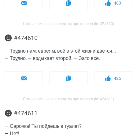
480
Самые смешные анекдоты про евреев (id: 474610)
#474610
— Трудно нам, евреям, всё в этой жизни даётся...
— Трудно, — вздыхает второй. — Зато всё.
425
Самые смешные анекдоты про евреев (id: 474611)
#474611
— Сарочка! Ты пойдёшь в туалет?
— Нет!