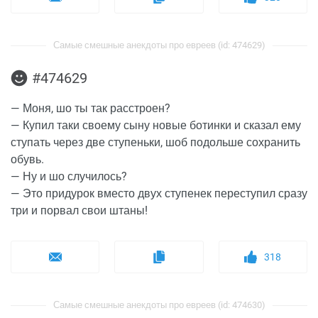
Самые смешные анекдоты про евреев (id: 474629)
#474629
— Моня, шо ты так расстроен?
— Купил таки своему сыну новые ботинки и сказал ему
ступать через две ступеньки, шоб подольше сохранить
обувь.
— Ну и шо случилось?
— Это придурок вместо двух ступенек переступил сразу
три и порвал свои штаны!
318
Самые смешные анекдоты про евреев (id: 474630)