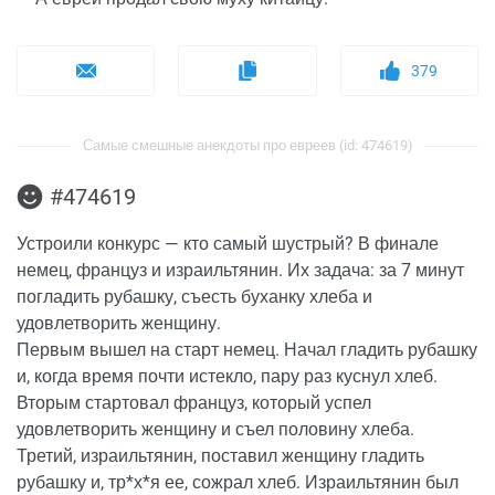
379
Самые смешные анекдоты про евреев (id: 474619)
#474619
Устроили конкурс — кто самый шустрый? В финале
немец, француз и израильтянин. Их задача: за 7 минут
погладить рубашку, съесть буханку хлеба и
удовлетворить женщину.
Первым вышел на старт немец. Начал гладить рубашку
и, когда время почти истекло, пару раз куснул хлеб.
Вторым стартовал француз, который успел
удовлетворить женщину и съел половину хлеба.
Третий, израильтянин, поставил женщину гладить
рубашку и, тр*х*я ее, сожрал хлеб. Израильтянин был