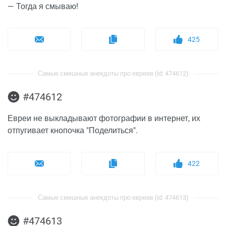
— Тогда я смываю!
425
Самые смешные анекдоты про евреев (id: 474612)
#474612
Евреи не выкладывают фотографии в интернет, их
отпугивает кнопочка "Поделиться".
422
Самые смешные анекдоты про евреев (id: 474613)
#474613