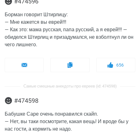
#474596
Борман говорит Штирлицу:
— Мне кажется вы еврей!!!
— Как это: мама русская, папа русский, а я еврей!!! —
обиделся Штирлиц и призадумался, не взболтнул ли он
чего лишнего.
656
Самые смешные анекдоты про евреев (id: 474598)
#474598
Бабушке Саре очень понравился скайп.
— Нет, вы таки посмотрите, какая вещь! И вроде бы у
нас гости, а кормить не надо.