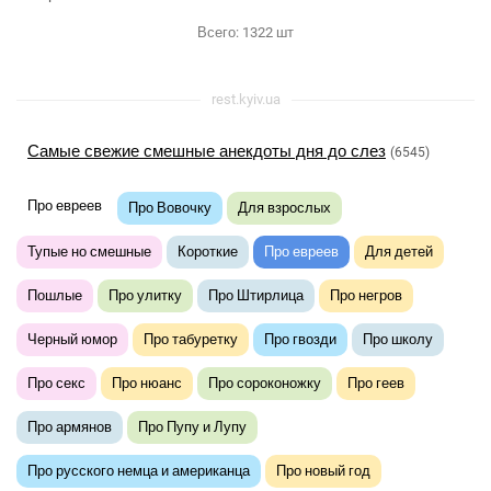
Всего:
1322
шт
rest.kyiv.ua
Самые свежие смешные анекдоты дня до слез
(6545)
Про евреев
Про Вовочку
Для взрослых
Тупые но смешные
Короткие
Про евреев
Для детей
Пошлые
Про улитку
Про Штирлица
Про негров
Черный юмор
Про табуретку
Про гвозди
Про школу
Про секс
Про нюанс
Про сороконожку
Про геев
Про армянов
Про Пупу и Лупу
Про русского немца и американца
Про новый год