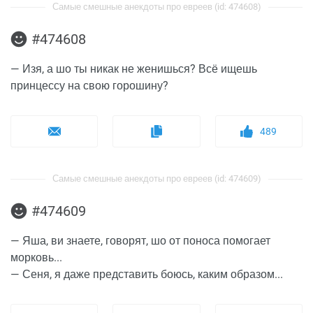
Самые смешные анекдоты про евреев (id: 474608)
#474608
— Изя, а шо ты никак не женишься? Всё ищешь
принцессу на свою горошину?
489
Самые смешные анекдоты про евреев (id: 474609)
#474609
— Яша, ви знаете, говорят, шо от поноса помогает
морковь...
— Сеня, я даже представить боюсь, каким образом...