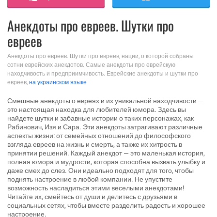
Анекдоты про евреев. Шутки про
евреев
Анекдоты про евреев. Шутки про евреев, нации, о которой собраны
сотни еврейских анекдотов. Самые анекдоты про еврейскую
находчивость и предприимчивость. Еврейские анекдоты и шутки про
евреев,
на украинском языке
Смешные анекдоты о евреях и их уникальной находчивости —
это настоящая находка для любителей юмора. Здесь вы
найдете шутки и забавные истории о таких персонажах, как
Рабинович, Изя и Сара. Эти анекдоты затрагивают различные
аспекты жизни: от семейных отношений до философского
взгляда евреев на жизнь и смерть, а также их хитрость в
принятии решений. Каждый анекдот — это маленькая история,
полная юмора и мудрости, которая способна вызвать улыбку и
даже смех до слез. Они идеально подходят для того, чтобы
поднять настроение в любой компании. Не упустите
возможность насладиться этими веселыми анекдотами!
Читайте их, смейтесь от души и делитесь с друзьями в
социальных сетях, чтобы вместе разделить радость и хорошее
настроение.