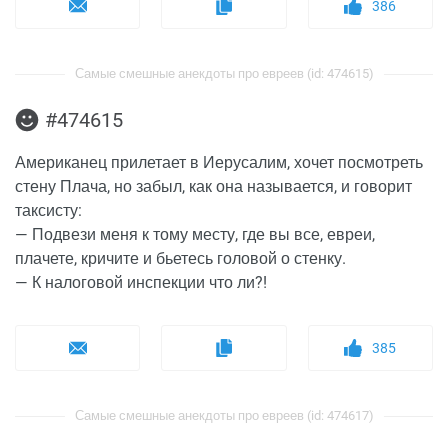
386
Самые смешные анекдоты про евреев (id: 474615)
#474615
Американец прилетает в Иерусалим, хочет посмотреть
стену Плача, но забыл, как она называется, и говорит
таксисту:
— Подвези меня к тому месту, где вы все, евреи,
плачете, кричите и бьетесь головой о стенку.
— К налоговой инспекции что ли?!
385
Самые смешные анекдоты про евреев (id: 474617)