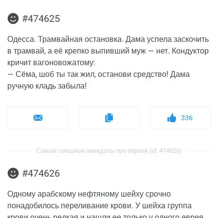
#474625
Одесса. Трамвайная остановка. Дама успела заскочить
в трамвай, а её крепко выпивший муж — нет. Кондуктор
кричит вагоновожатому:
— Сёма, шоб ты так жил, останови средство! Дама
ручную кладь забыла!
336
Самые смешные анекдоты про евреев (id: 474626)
#474626
Одному арабскому нефтяному шейху срочно
понадобилось переливание крови. У шейха группа
крови очень редкая и нашли ее только у одного еврея.