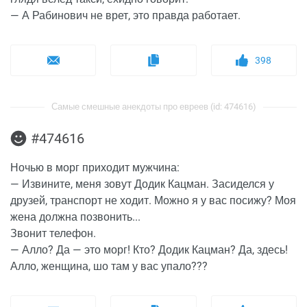
— А Рабинович не врет, это правда работает.
398
Самые смешные анекдоты про евреев (id: 474616)
#474616
Ночью в морг приходит мужчина:
— Извините, меня зовут Додик Кацман. Засиделся у
друзей, транспорт не ходит. Можно я у вас посижу? Моя
жена должна позвонить...
Звонит телефон.
— Алло? Да — это морг! Кто? Додик Кацман? Да, здесь!
Алло, женщина, шо там у вас упало???