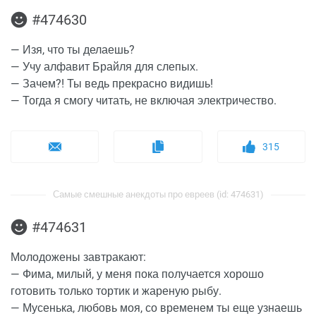
#474630
— Изя, что ты делаешь?
— Учу алфавит Брайля для слепых.
— Зачем?! Ты ведь прекрасно видишь!
— Тогда я смогу читать, не включая электричество.
315
Самые смешные анекдоты про евреев (id: 474631)
#474631
Молодожены завтракают:
— Фима, милый, у меня пока получается хорошо
готовить только тортик и жареную рыбу.
— Мусенька, любовь моя, со временем ты еще узнаешь