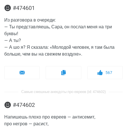
#474601
Из разговора в очереди:
— Ты представляешь, Сара, он послал меня на три
буквы!
— А ты?
— А шо я? Я сказала: «Молодой человек, я там была
больше, чем вы на свежем воздухе».
567
Самые смешные анекдоты про евреев (id: 474602)
#474602
Напишешь плохо про евреев — антисемит,
про негров — расист,