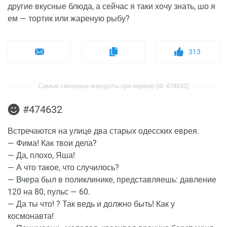
другие вкусные блюда, а сейчас я таки хочу знать, шо я
ем — тортик или жареную рыбу?
313
Самые смешные анекдоты про евреев (id: 474632)
#474632
Встречаются на улице два старых одесских еврея.
— Фима! Как твои дела?
— Да, плохо, Яша!
— А что такое, что случилось?
— Вчера был в поликлинике, представляешь: давление
120 на 80, пульс — 60.
— Да ты что! ? Так ведь и должно быть! Как у
космонавта!