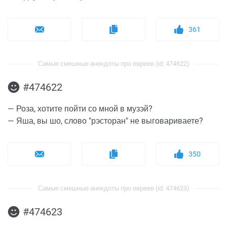
361
Самые смешные анекдоты про евреев (id: 474622)
#474622
— Роза, хотите пойти со мной в музэй?
— Яша, вы шо, слово "рэсторан" не выговариваете?
350
Самые смешные анекдоты про евреев (id: 474623)
#474623