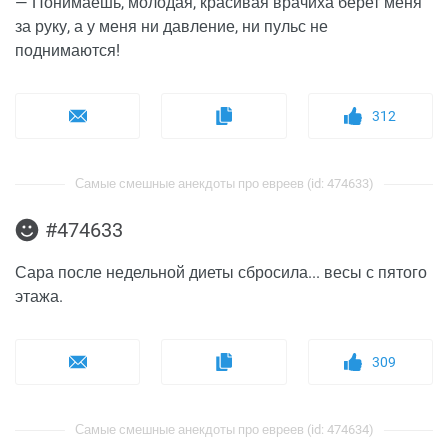
— Понимаешь, молодая, красивая врачиха берет меня
за руку, а у меня ни давление, ни пульс не
поднимаются!
312
Самые смешные анекдоты про евреев (id: 474633)
#474633
Сара после недельной диеты сбросила... весы с пятого
этажа.
309
Самые смешные анекдоты про евреев (id: 474634)