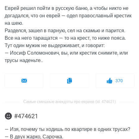
Еврей решил пойти в русскую баню, а чтобы никто не
догадался, что он еврей — одел православный крестик
на шею.
Разделся, зашел в парную, сел на скамью и парится.
Все на него таращатся — то на крест, то ниже пояса.
Тут один мужик не выдерживает, и говорит:
— Иосиф Соломонович, вы, или крестик снимите, или
трусы наденьте..
370
Самые смешные анекдоты про евреев (id: 474621)
#474621
— Изя, почему ты ходишь по квартире в одних трусах?
— В двух жарко, Сарочка.