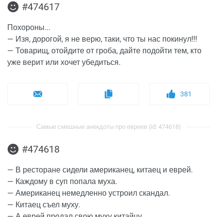
#474617
Похороны...
— Изя, дорогой, я не верю, таки, что ты нас покинул!!!
— Товарищ, отойдите от гроба, дайте подойти тем, кто
уже верит или хочет убедиться.
381
Самые смешные анекдоты про евреев (id: 474618)
#474618
— В ресторане сидели американец, китаец и еврей.
— Каждому в суп попала муха.
— Американец немедленно устроил скандал.
— Китаец съел муху.
— А еврей продал свою муху китайцу.