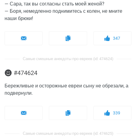
— Сара, так вы согласны стать моей женой?
— Боря, немедленно поднимитесь с колен, не мните
наши брюки!
347
Самые смешные анекдоты про евреев (id: 474624)
#474624
Бережливые и осторожные евреи сыну не обрезали, а
подвернули.
339
Самые смешные анекдоты про евреев (id: 474625)