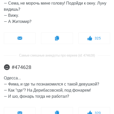
— Сема, не морочь мине голову! Подойди к окну. Луну
видишь?
— Вижу.
— А Житомир?
325
Самые смешные анекдоты про евреев (id: 474628)
#474628
Одесса...
— Фима, и где ты познакомился с такой девушкой?
— Как "где"? На Дерибасовской, под фонарем!
— И шо, фонарь тогда не работал?
320