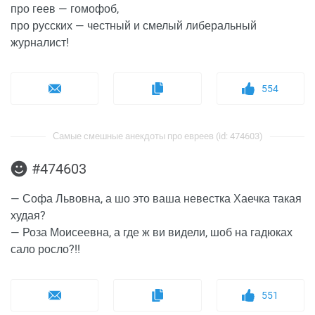
про геев — гомофоб,
про русских — честный и смелый либеральный
журналист!
554
Самые смешные анекдоты про евреев (id: 474603)
#474603
— Софа Львовна, а шо это ваша невестка Хаечка такая
худая?
— Роза Моисеевна, а где ж ви видели, шоб на гадюках
сало росло?!!
551