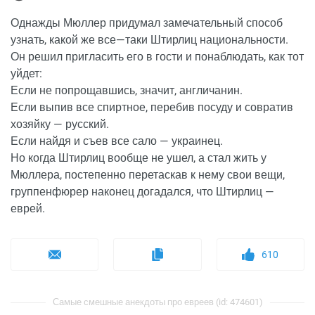
Однажды Мюллер придумал замечательный способ
узнать, какой же все—таки Штирлиц национальности.
Он решил пригласить его в гости и понаблюдать, как тот
уйдет:
Если не попрощавшись, значит, англичанин.
Если выпив все спиртное, перебив посуду и совратив
хозяйку — русский.
Если найдя и съев все сало — украинец.
Но когда Штирлиц вообще не ушел, а стал жить у
Мюллера, постепенно перетаскав к нему свои вещи,
группенфюрер наконец догадался, что Штирлиц —
еврей.
610
Самые смешные анекдоты про евреев (id: 474601)