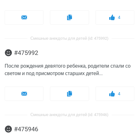
4
Смешные анекдоты для детей (id: 475992)
#475992
После рождения девятого ребенка, родители спали со
светом и под присмотром старших детей...
4
Смешные анекдоты для детей (id: 475946)
#475946