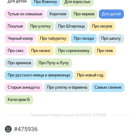
Для детей
Про Вовочку
Для взрослых
Тупые но смешные
Короткие
Про евреев
Для детей
Пошлые
Про улитку
Про Штирлица
Про негров
Черный юмор
Про табуретку
Про гвозди
Про школу
Про секс
Про нюанс
Про сороконожку
Про геев
Про армянов
Про Пупу и Лупу
Про русского немца и американца
Про новый год
Старые анекдоты
Про улитку и бармена
Самые свежие
Категории Б
Смешные анекдоты для детей (id: 475936)
#475936