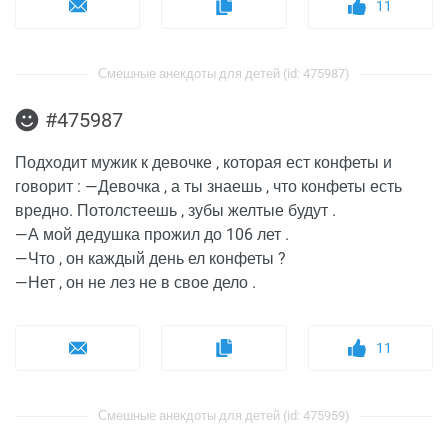
11
Смешные анекдоты для детей (id: 475987)
#475987
Подходит мужик к девочке , которая ест конфеты и
говорит : —Девочка , а ты знаешь , что конфеты есть
вредно. Потолстеешь , зубы желтые будут .
—А мой дедушка прожил до 106 лет .
—Что , он каждый день ел конфеты ?
—Нет , он не лез не в свое дело .
11
Смешные анекдоты для детей (id: 475959)