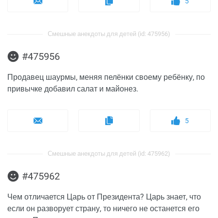
5
Смешные анекдоты для детей (id: 475956)
#475956
Продавец шаурмы, меняя пелёнки своему ребёнку, по
привычке добавил салат и майонез.
5
Смешные анекдоты для детей (id: 475962)
#475962
Чем отличается Царь от Президента? Царь знает, что
если он разворует страну, то ничего не останется его