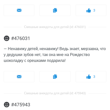
3
Смешные анекдоты для детей (id: 476031)
#476031
— Ненавижу детей, ненавижу! Ведь знает, мерзавка, что
у дедушки зубов нет, так она мне на Рождество
шоколадку с орешками подарила!
3
Смешные анекдоты для детей (id: 475943)
#475943