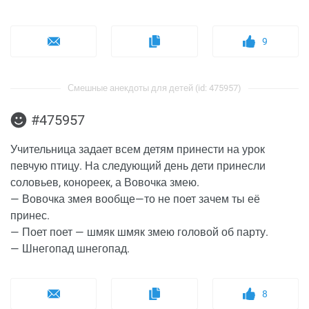
9
Смешные анекдоты для детей (id: 475957)
#475957
Учительница задает всем детям принести на урок
певчую птицу. На следующий день дети принесли
соловьев, конореек, а Вовочка змею.
— Вовочка змея вообще—то не поет зачем ты её
принес.
— Поет поет — шмяк шмяк змею головой об парту.
— Шнегопад шнегопад.
8