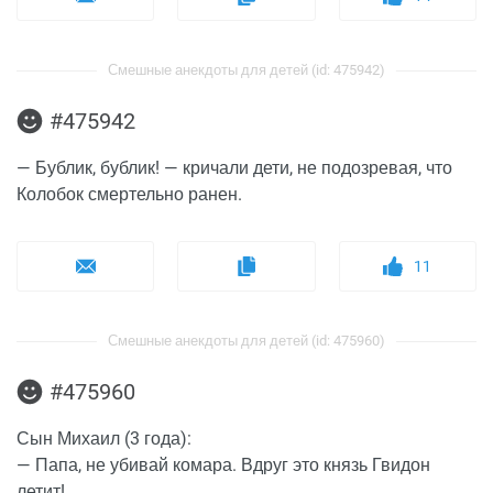
Смешные анекдоты для детей (id: 475942)
#475942
— Бублик, бублик! — кричали дети, не подозревая, что
Колобок смертельно ранен.
11
Смешные анекдоты для детей (id: 475960)
#475960
Сын Михаил (3 года):
— Папа, не убивай комара. Вдруг это князь Гвидон
летит!