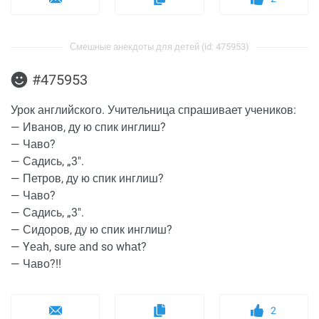
Смешные анекдоты для детей (id: 475953)
#475953
Урок английского. Учительница спрашивает учеников:
— Иванов, ду ю спик инглиш?
— Чаво?
— Садись, „3".
— Петров, ду ю спик инглиш?
— Чаво?
— Садись, „3".
— Сидоров, ду ю спик инглиш?
— Yеаh, surе аnd sо whаt?
— Чаво?!!
2