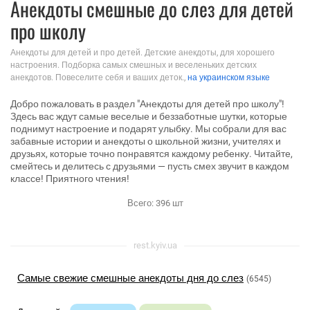
Анекдоты смешные до слез для детей
про школу
Анекдоты для детей и про детей. Детские анекдоты, для хорошего
настроения. Подборка самых смешных и веселеньких детских
анекдотов. Повеселите себя и ваших деток.,
на украинском языке
Добро пожаловать в раздел "Анекдоты для детей про школу"!
Здесь вас ждут самые веселые и беззаботные шутки, которые
поднимут настроение и подарят улыбку. Мы собрали для вас
забавные истории и анекдоты о школьной жизни, учителях и
друзьях, которые точно понравятся каждому ребенку. Читайте,
смейтесь и делитесь с друзьями — пусть смех звучит в каждом
классе! Приятного чтения!
Всего:
396
шт
rest.kyiv.ua
Самые свежие смешные анекдоты дня до слез
(6545)