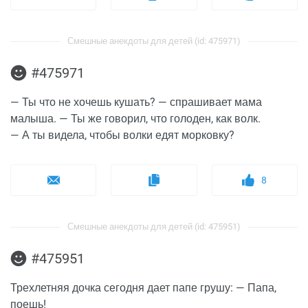
Смешные анекдоты для детей (id: 475971)
#475971
— Ты что не хочешь кушать? — спрашивает мама
малыша. — Ты же говорил, что голоден, как волк.
— А ты видела, чтобы волки едят морковку?
8
Смешные анекдоты для детей (id: 475951)
#475951
Трехлетняя дочка сегодня дает папе грушу: — Папа,
поешь!