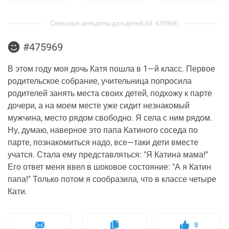
Смешные анекдоты для детей (id: 475969)
#475969
В этом году моя дочь Катя пошла в 1—й класс. Первое
родительское собрание, учительница попросила
родителей занять места своих детей, подхожу к парте
дочери, а на моем месте уже сидит незнакомый
мужчина, место рядом свободно. Я села с ним рядом.
Ну, думаю, наверное это папа Катиного соседа по
парте, познакомиться надо, все—таки дети вместе
учатся. Стала ему представляться: "Я Катина мама!"
Его ответ меня ввел в шоковое состояние: "А я Катин
папа!" Только потом я сообразила, что в классе четыре
Кати.
8