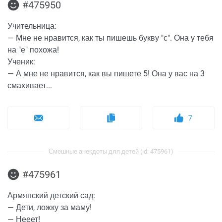
#475950
Учительница:
— Мне не нравится, как ты пишешь букву "с". Она у тебя
на "е" похожа!
Ученик:
— А мне не нравится, как вы пишете 5! Она у вас на 3
смахивает...
7
Смешные анекдоты для детей (id: 475961)
#475961
Армянский детский сад:
— Дети, ложку за маму!
— Нееет!