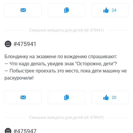
24
Смешные анекдоты для детей (id: 475941)
#475941
Блондинку на экзамене по вождению спрашивают:
— Что надо делать, увидев знак "Осторожно, дети"?
— Побыстрее проехать это место, пока дети машину не
раскурочили!
20
Смешные анекдоты для детей (id: 475947)
#475947