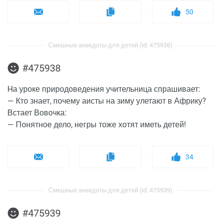
50
Смешные анекдоты для детей (id: 475938)
#475938
Hа уроке природоведения учительница спрашивает:
— Кто знает, почему аисты на зиму улетают в Африку?
Встает Вовочка:
— Понятное дело, негры тоже хотят иметь детей!
34
Смешные анекдоты для детей (id: 475939)
#475939