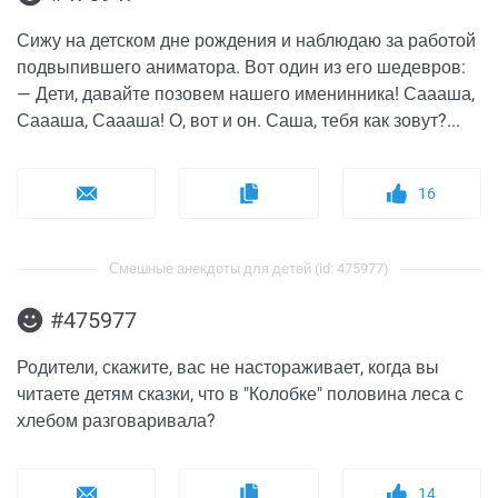
Сижу на детском дне рождения и наблюдаю за работой
подвыпившего аниматора. Вот один из его шедевров:
— Дети, давайте позовем нашего именинника! Саааша,
Саааша, Саааша! О, вот и он. Саша, тебя как зовут?...
16
Смешные анекдоты для детей (id: 475977)
#475977
Родители, скажите, вас не настораживает, когда вы
читаете детям сказки, что в "Колобке" половина леса с
хлебом разговаривала?
14