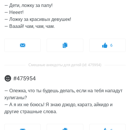
— Дети, ложку за папу!
— Нееет!
— Ложку за красивых девушек!
— Вааай! чам, чам, чам.
6
Смешные анекдоты для детей (id: 475954)
#475954
— Олежка, что ты будешь делать, если на тебя нападут
хулиганы?
— А я их не боюсь! Я знаю дзюдо, каратэ, айкидо и
другие страшные слова.