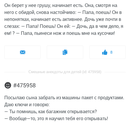
Он берет у нее грушу, начинает есть. Она, смотря на
него с обидой, снова настойчиво: — Папа, поешь! Он в
непонятках, начинает есть активнее. Дочь уже почти в
слезах: — Папа! Поешь! Он ей: — Дочь, да в чем дело, я
ем! ? — Папа, пьинеси нож и поешь мне на кусочки!
8
Смешные анекдоты для детей (id: 475958)
#475958
Посылаю сына забрать из машины пакет с продуктами.
Даю ключи и говорю:
— Ты помнишь, как багажник открывается?
— Вообще—то, это я научил тебя его открывать!