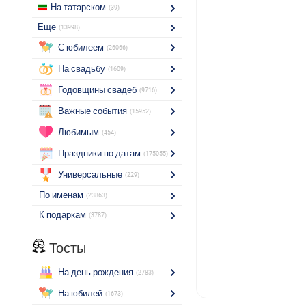
На татарском
(39)
Еще
(13998)
С юбилеем
(26066)
На свадьбу
(1609)
Годовщины свадеб
(9716)
Важные события
(15952)
Любимым
(454)
Праздники по датам
(175055)
Универсальные
(229)
По именам
(23863)
К подаркам
(3787)
Тосты
На день рождения
(2783)
На юбилей
(1673)