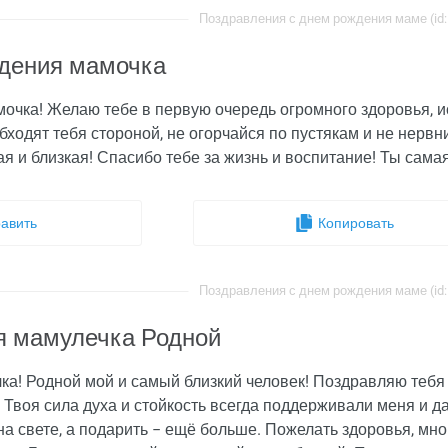
Поздравления с днем рождения маме (id:
дения мамочка
чка! Желаю тебе в первую очередь огромного здоровья, ис
бходят тебя стороной, не огорчайся по пустякам и не нерв
я и близкая! Спасибо тебе за жизнь и воспитание! Ты сама
авить
Копировать
Поздравления с днем рождения маме (id:
я мамулечка Родной
а! Родной мой и самый близкий человек! Поздравляю тебя 
 Твоя сила духа и стойкость всегда поддерживали меня и д
на свете, а подарить − ещё больше. Пожелать здоровья, мно