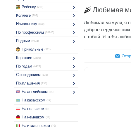
Ребенку
(219)
Любимая ма
Коллеге
(792)
Любимая мамуля, я по
Начальнику
(890)
доброе сердечко нико
По профессиям
(18145)
с тобой. Я тебя любл
Родным
(9134)
Прикольные
(581)
Отпр
Короткие
(2408)
По годам
(6924)
С опозданием
(333)
Приглашения
(154)
На английском
(74)
На казахском
(19)
На польском
(8)
На немецком
(10)
На итальянском
(10)