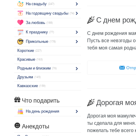
На свадьбу
(247)
На годовщину свадьбы
(74)
С днем рож
За любовь
(188)
К празднику
С днем рождения мамо
(77)
Пусть все невзгоды о
Прикольные
(178)
тебя моя самая родна
Короткие
(227)
Красивые
(163)
Отпр
Родным и близким
(76)
Друзьям
(145)
Кавказские
(159)
Что подарить
Дорогая мо
На день рождения
Дорогая моя мамулечк
ты сделала для меня.
Анекдоты
пожелать тебе всего 