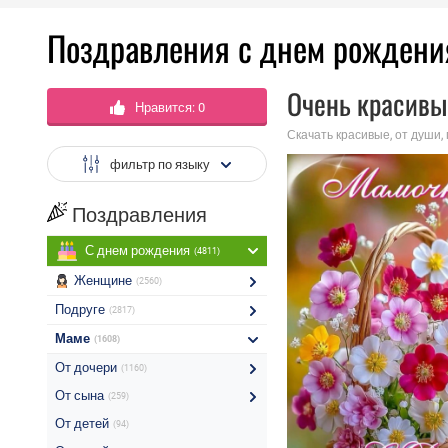
Поздравления с днем рождени
Очень красивы
Нравится:
0
Скачать красивые, от души,
фильтр по языку
Поздравления
С днем рождения
(4811)
Женщине
(2560)
Подруге
(2817)
Маме
(1608)
От дочери
(1160)
От сына
(259)
От детей
(94)