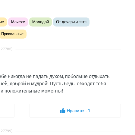
ие
Мачехе
Молодой
От дочери и зятя
Прикольные
 27785)
ебе никогда не падать духом, побольше отдыхать
нней, доброй и мудрой! Пусть беды обходят тебя
ые и положительные моменты!
Нравится:
1
 27799)