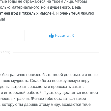
итые годы не отражаются на твоём лице. Чтобы
только материального, но и душевного. Ведь
дет невзгод и тяжёлых мыслей. Я очень тебя люблю!
ма!
Нравится:
0
 27782)
 безгранично повезло быть твоей дочерью, и я ценю
и твою мудрость. Спасибо за несокрушимую веру
 день, встречать рассветы и провожать закаты
 интересной работой. Пусть осуществятся все твои
долеешь играючи. Желаю тебе оставаться такой
, которую ты даришь этому миру, воздаются тебе