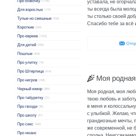
Про Вовочку
уставала, не огорчал
(1106)
ты всегда была молод
Для взрослых
(119)
ты столько своей доб
Тупые но смешные
(534)
Спасибо тебе за всё 
Короткие
(249)
Про евреев
(1322)
Отпр
Для детей
(396)
Пошлые
(464)
Про улитку
(19)
Про Штирлица
(414)
Моя родная
Про негров
(168)
Черный юмор
(389)
Моя родная, моя люб
Про табуретку
твою любовь и забот
(21)
в меня и колоссальну
Про гвозди
(58)
с улыбкой. Желаю, ч
Про школу
(91)
грандиозные мечты, п
Про секс
(340)
же современной, не б
Про нюанс
сполна. Неиссякаемог