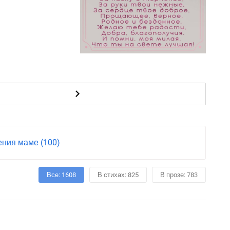
ния маме (100)
Все: 1608
В стихах: 825
В прозе: 783