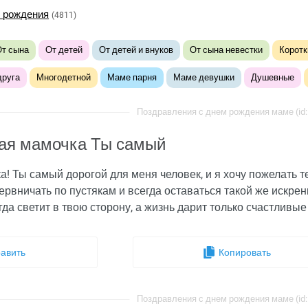
 рождения
(4811)
т сына
От детей
От детей и внуков
От сына невестки
Коротк
друга
Многодетной
Маме парня
Маме девушки
Душевные
Поздравления с днем рождения маме (id:
ая мамочка Ты самый
 Ты самый дорогой для меня человек, и я хочу пожелать т
нервничать по пустякам и всегда оставаться такой же искре
гда светит в твою сторону, а жизнь дарит только счастлив
авить
Копировать
Поздравления с днем рождения маме (id: