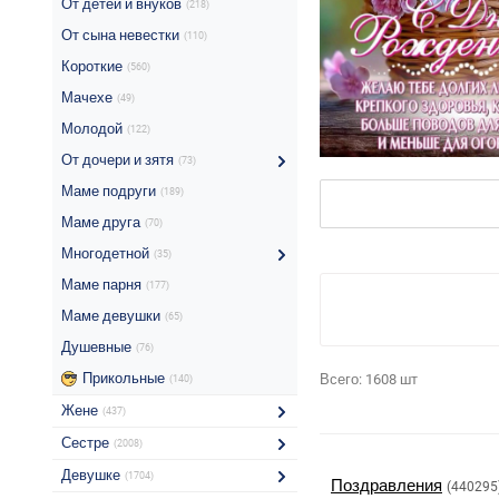
От детей и внуков
(218)
От сына невестки
(110)
Короткие
(560)
Мачехе
(49)
Молодой
(122)
От дочери и зятя
(73)
Маме подруги
(189)
Маме друга
(70)
Многодетной
(35)
Маме парня
(177)
Маме девушки
(65)
Душевные
(76)
Прикольные
Всего:
1608
шт
(140)
Жене
(437)
Сестре
(2008)
Девушке
(1704)
Поздравления
(440295