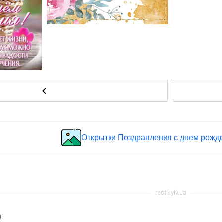
Открытки Поздравления с днем рожде
rest.kyiv.ua
)