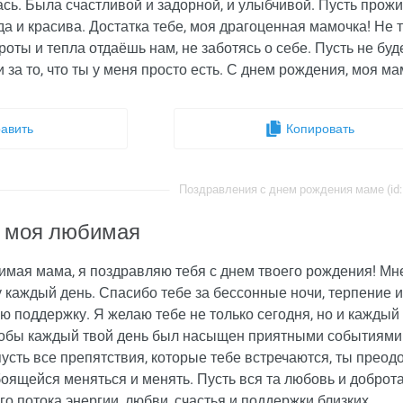
ась. Была счастливой и задорной, и улыбчивой. Пусть прож
а и красива. Достатка тебе, моя драгоценная мамочка! Не 
роты и тепла отдаёшь нам, не заботясь о себе. Пусть не бу
и за то, что ты у меня просто есть. С днем рождения, моя ма
авить
Копировать
Поздравления с днем рождения маме (id:
 моя любимая
имая мама, я поздравляю тебя с днем твоего рождения! Мне
у каждый день. Спасибо тебе за бессонные ночи, терпение 
ю поддержку. Я желаю тебе не только сегодня, но и каждый
тобы каждый твой день был насыщен приятными событиями и
усть все препятствия, которые тебе встречаются, ты прео
оящейся меняться и менять. Пусть вся та любовь и доброта
о потока энергии, любви, счастья и поддержки близких.