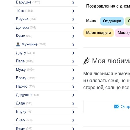
Бабушке
(1128)
Поздравления с днем
Тёте
(1362)
Внучке
(114)
Маме
От дочери
О
Дочери
(608)
Маме подруги
Маме 
Куме
(493)
Мужчине
(2701)
Другу
(2315)
Моя любим
Папе
(1045)
Мужу
(1026)
Моя любимая мамочка!
Брату
(1696)
и баловать себя, не 
Парню
стороной, солнце все
(756)
Дедушке
(546)
Дяде
(595)
Отпр
Внуку
(96)
Сыну
(533)
Куму
(299)