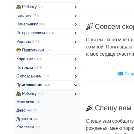
Ребенку
(219)
Коллеге
(792)
Начальнику
Совсем ско
(890)
По профессиям
(18145)
Совсем скоро мне пре
Родным
(9134)
со мной. Приглашаю н
Прикольные
(581)
а мое сердце счастли
Короткие
(2408)
По годам
(6924)
Отпр
С опозданием
(333)
Приглашения
(154)
Ребенку
(41)
Мальчика
(24)
Спешу вам 
Девочки
(25)
Друзьям
(25)
Спешу вам сообщить, 
Коллегам
рожденья, меню торже
(25)