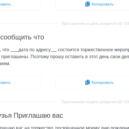
авить
Копировать
Приглашение на день рождения (id: 12
сообщить что
что ____дата по адресу___ состоится торжественное меропр
, приглашены. Поэтому прошу оставить в этот день свои де
нием.
авить
Копировать
Приглашение на день рождения (id: 12
узья Приглашаю вас
глашаю вас на торжество, посвященное моему дню рождению