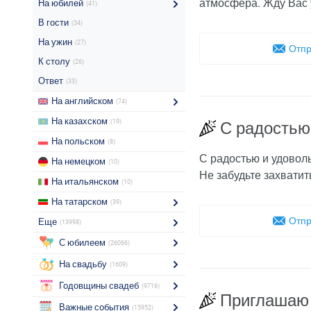
атмосфера. Жду Вас 
На юбилей
(41)
В гости
(34)
На ужин
(27)
Отпр
К столу
(26)
Ответ
(33)
На английском
(74)
На казахском
(19)
С радостью
На польском
(8)
С радостью и удоволь
На немецком
(10)
Не забудьте захватит
На итальянском
(10)
На татарском
(39)
Отпр
Еще
(13998)
С юбилеем
(26066)
На свадьбу
(1609)
Годовщины свадеб
(9716)
Приглашаю 
Важные события
(15952)