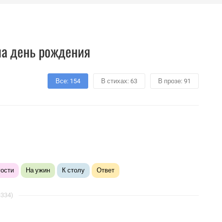
а день рождения
Все: 154
В стихах: 63
В прозе: 91
гости
На ужин
К столу
Ответ
3334)