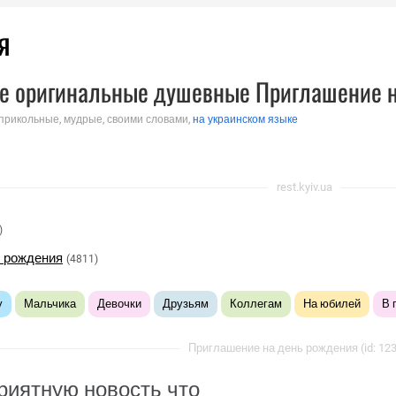
я
е оригинальные душевные Приглашение н
 прикольные, мудрые, своими словами,
на украинском языке
rest.kyiv.ua
)
 рождения
(4811)
у
Мальчика
Девочки
Друзьям
Коллегам
На юбилей
В 
Приглашение на день рождения (id: 12
иятную новость что