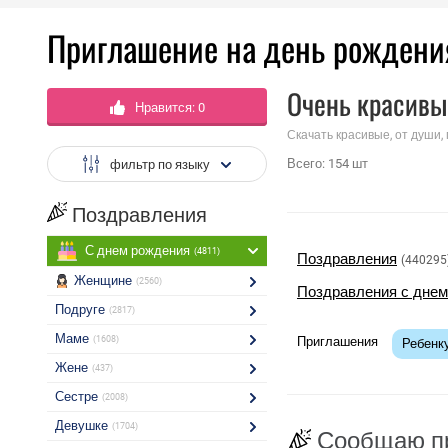
Приглашение на день рождени
Очень красивы
Нравится:
0
Скачать красивые, от души,
Всего:
154
шт
фильтр по языку
Поздравления
С днем рождения
(4811)
Поздравления
(440295
Женщине
(2560)
Поздравления с днем
Подруге
(2817)
Маме
(1608)
Приглашения
Ребенк
Жене
(437)
Сестре
(2008)
Девушке
(1704)
Сообщаю пр