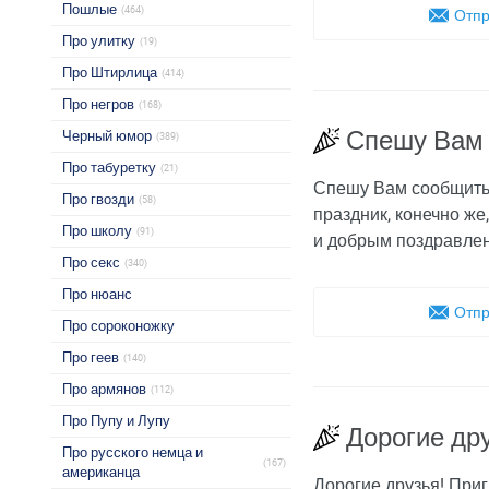
Пошлые
(464)
Отпр
Про улитку
(19)
Про Штирлица
(414)
Про негров
(168)
Спешу Вам 
Черный юмор
(389)
Про табуретку
(21)
Спешу Вам сообщить, 
Про гвозди
(58)
праздник, конечно же
Про школу
(91)
и добрым поздравле
Про секс
(340)
Про нюанс
Отпр
Про сороконожку
Про геев
(140)
Про армянов
(112)
Про Пупу и Лупу
Дорогие др
Про русского немца и
(167)
американца
Дорогие друзья! При