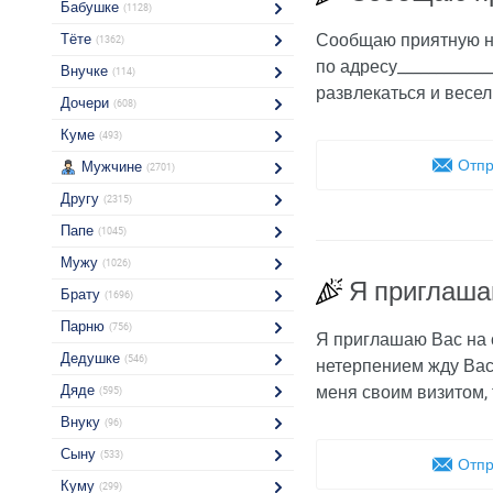
Бабушке
(1128)
Сообщаю приятную нов
Тёте
(1362)
по адресу___________
Внучке
(114)
развлекаться и весел
Дочери
(608)
Куме
(493)
Отпр
Мужчине
(2701)
Другу
(2315)
Папе
(1045)
Мужу
(1026)
Я приглаша
Брату
(1696)
Парню
(756)
Я приглашаю Вас на с
Дедушке
(546)
нетерпением жду Вас 
Дяде
меня своим визитом,
(595)
Внуку
(96)
Сыну
(533)
Отпр
Куму
(299)