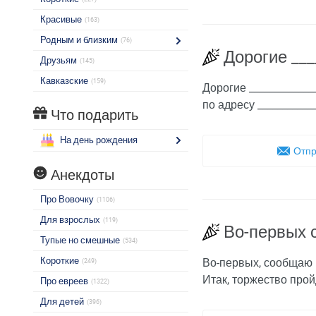
Красивые
(163)
Родным и близким
(76)
Дорогие ___
Друзьям
(145)
Кавказские
(159)
Дорогие _____________
по адресу ___________
Что подарить
На день рождения
Отпр
Анекдоты
Про Вовочку
(1106)
Для взрослых
(119)
Во-первых 
Тупые но смешные
(534)
Короткие
Во-первых, сообщаю В
(249)
Итак, торжество прой
Про евреев
(1322)
Для детей
(396)