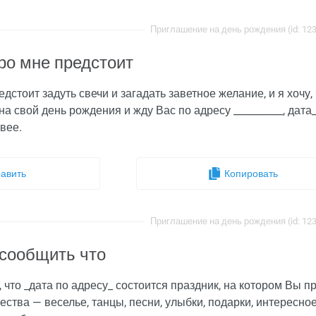
Приглашение на день рождения (id: 12
ро мне предстоит
дстоит задуть свечи и загадать заветное желание, и я хочу
а свой день рождения и жду Вас по адресу __________, дата_
вее.
авить
Копировать
Приглашение на день рождения (id: 12
сообщить что
что _дата по адресу_ состоится праздник, на котором Вы п
ства — веселье, танцы, песни, улыбки, подарки, интересно