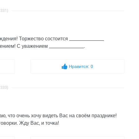
3331)
ождения! Торжество состоится ________________
ением! С уважением ________________.
Нравится:
0
3333)
ю, что очень хочу видеть Вас на своём празднике!
оворки. Жду Вас, и точка!