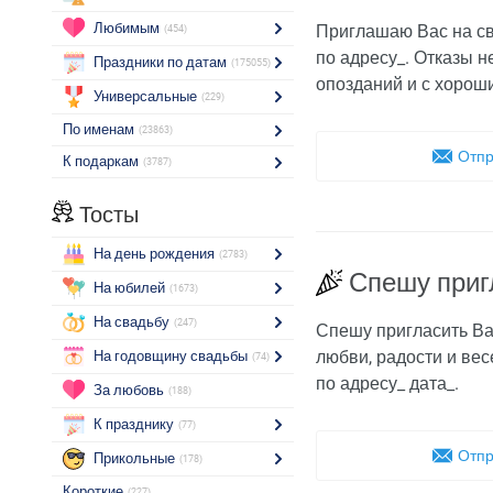
Любимым
Приглашаю Вас на св
(454)
по адресу_. Отказы 
Праздники по датам
(175055)
опозданий и с хорош
Универсальные
(229)
По именам
(23863)
Отпр
К подаркам
(3787)
Тосты
На день рождения
(2783)
Спешу приг
На юбилей
(1673)
На свадьбу
(247)
Спешу пригласить Вас
любви, радости и вес
На годовщину свадьбы
(74)
по адресу_ дата_.
За любовь
(188)
К празднику
(77)
Отпр
Прикольные
(178)
Короткие
(227)