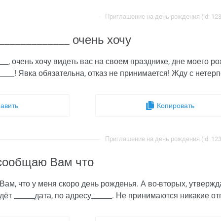
Приглашение на день рождения (id: 12
_____________ очень хочу
___, очень хочу видеть вас на своем празднике, дне моего р
_____! Явка обязательна, отказ не принимается! Жду с нетерп
авить
Копировать
Приглашение на день рождения (id: 12
сообщаю Вам что
ам, что у меня скоро день рожденья. А во-вторых, утвержда
дёт ______дата, по адресу______. Не принимаются никакие отг