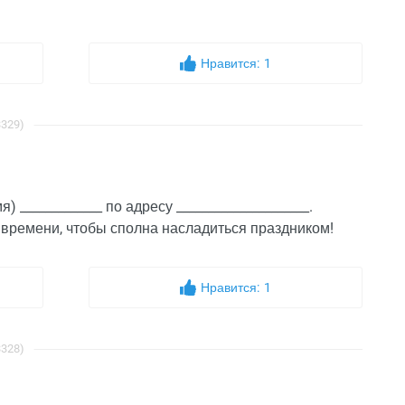
Нравится:
1
3329)
____________ по адресу _____________________.
о времени, чтобы сполна насладиться праздником!
Нравится:
1
3328)