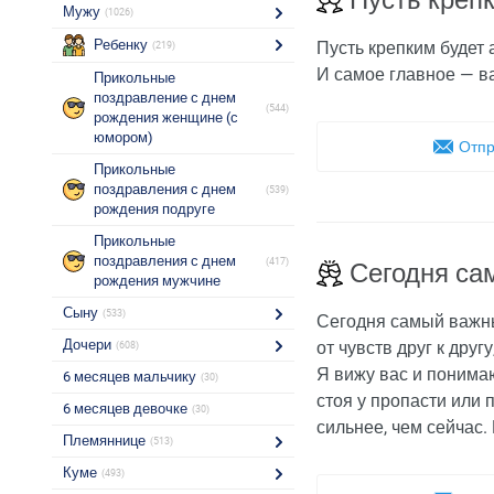
Пусть креп
Мужу
(1026)
Ребенку
Пусть крепким будет 
(219)
И самое главное — ва
Прикольные
поздравление с днем
(544)
рождения женщине (с
юмором)
Отпр
Прикольные
поздравления с днем
(539)
рождения подруге
Прикольные
поздравления с днем
(417)
Сегодня са
рождения мужчине
Сыну
(533)
Сегодня самый важны
Дочери
от чувств друг к дру
(608)
Я вижу вас и понимаю
6 месяцев мальчику
(30)
стоя у пропасти или 
6 месяцев девочке
(30)
сильнее, чем сейчас. 
Племяннице
(513)
Куме
(493)