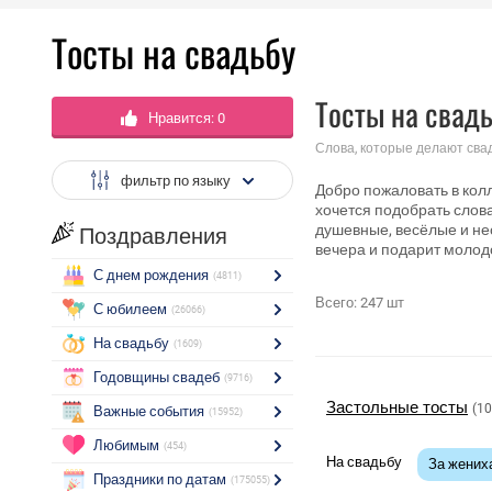
Тосты на свадьбу
Тосты на свад
Нравится:
0
Слова, которые делают св
фильтр по языку
Добро пожаловать в колл
хочется подобрать слова
душевные, весёлые и не
Поздравления
вечера и подарит молод
С днем рождения
(4811)
Всего:
247
шт
С юбилеем
(26066)
На свадьбу
(1609)
Годовщины свадеб
(9716)
Застольные тосты
(1
Важные события
(15952)
Любимым
(454)
На свадьбу
За жених
Праздники по датам
(175055)