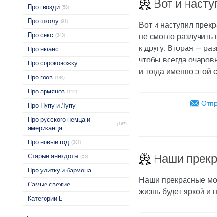
Вот и наст
Про гвозди
(58)
Про школу
(91)
Вот и наступил прекр
Про секс
не смогло разлучить 
(340)
к другу. Вторая — ра
Про нюанс
чтобы всегда очаровы
Про сороконожку
и тогда именно этой 
Про геев
(140)
Про армянов
(112)
Отпр
Про Пупу и Лупу
Про русского немца и
(167)
американца
Про новый год
(381)
Наши прекр
Старые анекдоты
(55)
Про улитку и бармена
Наши прекрасные мол
Самые свежие
жизнь будет яркой и
Категории Б