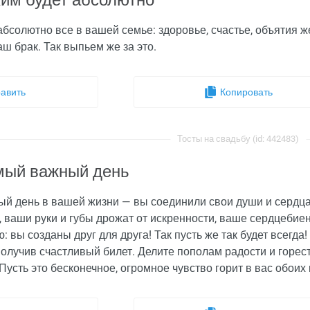
ким будет абсолютно
абсолютно все в вашей семье: здоровье, счастье, объятия 
ш брак. Так выпьем же за это.
авить
Копировать
Тосты на свадьбу (id: 442483)
мый важный день
й день в вашей жизни — вы соединили свои души и сердца
гу, ваши руки и губы дрожат от искренности, ваше сердцеби
: вы созданы друг для друга! Так пусть же так будет всегда
получив счастливый билет. Делите пополам радости и горес
Пусть это бесконечное, огромное чувство горит в вас обоих 