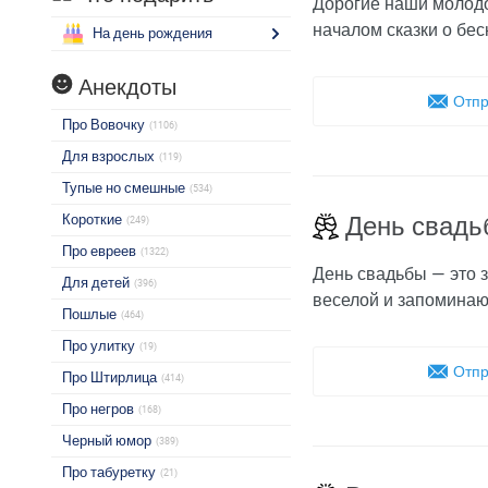
Дорогие наши молодо
началом сказки о бес
На день рождения
Анекдоты
Отпр
Про Вовочку
(1106)
Для взрослых
(119)
Тупые но смешные
(534)
Короткие
День свадь
(249)
Про евреев
(1322)
День свадьбы — это 
Для детей
(396)
веселой и запоминаю
Пошлые
(464)
Про улитку
(19)
Отпр
Про Штирлица
(414)
Про негров
(168)
Черный юмор
(389)
Про табуретку
(21)