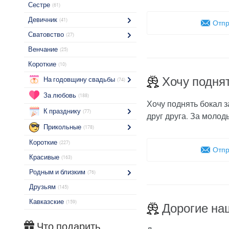
Сестре
(61)
Девичник
(41)
Отпр
Сватовство
(27)
Венчание
(25)
Короткие
(10)
Хочу поднят
На годовщину свадьбы
(74)
За любовь
(188)
Хочу поднять бокал з
К празднику
(77)
друг друга. За молоды
Прикольные
(178)
Короткие
(227)
Отпр
Красивые
(163)
Родным и близким
(76)
Друзьям
(145)
Кавказские
(159)
Дорогие на
Что подарить