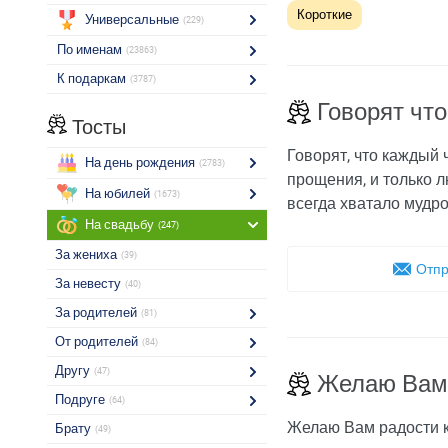
Короткие
Универсальные
(229)
По именам
(23863)
К подаркам
(3787)
Говорят чт
Тосты
Говорят, что каждый 
На день рождения
(2783)
прощения, и только 
На юбилей
(1673)
всегда хватало мудро
На свадьбу
(247)
За жениха
(39)
Отпр
За невесту
(40)
За родителей
(81)
От родителей
(84)
Другу
(47)
Желаю Вам
Подруге
(64)
Желаю Вам радости ка
Брату
(49)