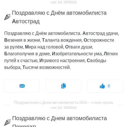
смс (id: 385863)
Поздравляю с Днём автомобилиста
А
втострад
Поздравляю с Днём автомобилиста.
А
втострад удачи,
В
езения в жизни,
Т
аланта вождения,
О
сторожности
за рулём,
М
ира над головой,
О
тваги души,
Б
лагополучия в доме,
И
зобретательности ума,
Л
ёгких
путей к счастью,
И
гривого настроения,
С
вободы
выбора,
Т
ысячи возможностей.
0
Поздравления с Днем автомобилиста 2026 — стихи, проза,
смс (id: 385864)
Поздравляю с Днем автомобилиста
Пожелать