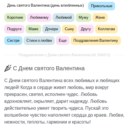
День святого Валентина (день влюбленных)
Прикольные
Короткие
Любимому
Любимой
Мужу
Жене
Подруге
Маме
Дочери
Сыну
Другу
Коллегам
Сестре
Стихи о любви
Еще
Поздравления Валентину
Поздравления с Днем святого Валентина (id: 296512)
С Днем святого Валентина
С Днем святого Валентина всех любимых и любящих
людей! Когда в сердце живет любовь, мир вокруг
прекрасен, светел, исполнен чудес. Любовь
вдохновляет, окрыляет, дарит надежду. Любовь
действительно умеет творить чудеса. Пускай это
волшебное чувство наполняет сердца до краев. Любви,
нежности, теплоты, гармонии и красоты!