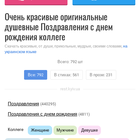
Очень красивые оригинальные
душевные Поздравления с днем
рождения коллеге
Скачать красивые, от души, прикольные, мудрые, своими словами,
на
украинском языке
Всего:
792
шт
Все: 792
В стихах: 561
В прозе: 231
rest.kyiv.ua
Поздравления
(440295)
Поздравления с днем рождения
(4811)
Коллеге
Женщине
Мужчине
Девушке