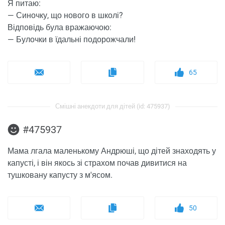
Я питаю:
— Синочку, що нового в школі?
Відповідь була вражаючою:
— Булочки в їдальні подорожчали!
65
Смішні анекдоти для дітей (id: 475937)
#475937
Мама лгала маленькому Андрюші, що дітей знаходять у
капусті, і він якось зі страхом почав дивитися на
тушковану капусту з м'ясом.
50