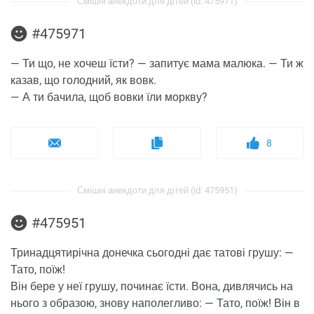
Смішні анекдоти для дітей (id: 475971)
#475971
— Ти що, не хочеш їсти? — запитує мама малюка. — Ти ж
казав, що голодний, як вовк.
— А ти бачила, щоб вовки їли моркву?
8
Смішні анекдоти для дітей (id: 475951)
#475951
Тринадцятирічна донечка сьогодні дає татові грушу: —
Тато, поїж!
Він бере у неї грушу, починає їсти. Вона, дивлячись на
нього з образою, знову наполегливо: — Тато, поїж! Він в