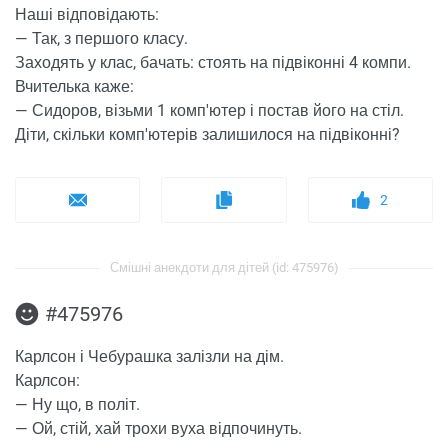
Наші відповідають:
— Так, з першого класу.
Заходять у клас, бачать: стоять на підвіконні 4 компи.
Вчителька каже:
— Сидоров, візьми 1 комп'ютер і постав його на стіл.
Діти, скільки комп'ютерів залишилося на підвіконні?
2
Смішні анекдоти для дітей (id: 475976)
#475976
Карлсон і Чебурашка залізли на дім.
Карлсон:
— Ну що, в політ.
— Ой, стій, хай трохи вуха відпочинуть.