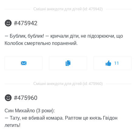
Смішні анекдоти для дітей (id: 475942)
#475942
— Бублик, бублик! — кричали діти, не підозрюючи, що
Колобок смертельно поранений.
11
Смішні анекдоти для дітей (id: 475960)
#475960
Син Михайло (3 роки):
— Тату, не вбивай комара. Раптом це князь Гвідон
летить!