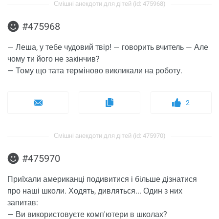
Смішні анекдоти для дітей (id: 475968)
#475968
— Леша, у тебе чудовий твір! — говорить вчитель — Але
чому ти його не закінчив?
— Тому що тата терміново викликали на роботу.
2
Смішні анекдоти для дітей (id: 475970)
#475970
Приїхали американці подивитися і більше дізнатися
про наші школи. Ходять, дивляться... Один з них
запитав:
— Ви використовуєте комп'ютери в школах?