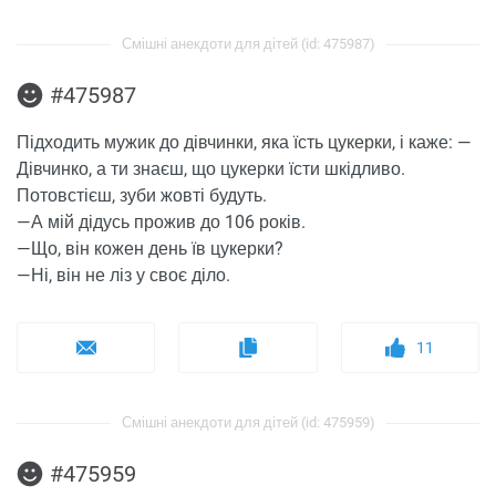
Смішні анекдоти для дітей (id: 475987)
#475987
Підходить мужик до дівчинки, яка їсть цукерки, і каже: —
Дівчинко, а ти знаєш, що цукерки їсти шкідливо.
Потовстієш, зуби жовті будуть.
—А мій дідусь прожив до 106 років.
—Що, він кожен день їв цукерки?
—Ні, він не ліз у своє діло.
11
Смішні анекдоти для дітей (id: 475959)
#475959