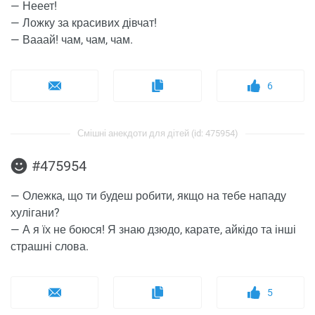
— Нееет!
— Ложку за красивих дівчат!
— Вааай! чам, чам, чам.
6
Смішні анекдоти для дітей (id: 475954)
#475954
— Олежка, що ти будеш робити, якщо на тебе нападу
хулігани?
— А я їх не боюся! Я знаю дзюдо, карате, айкідо та інші
страшні слова.
5