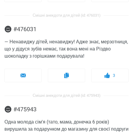
Смішні анекдоти для дітей (id: 476031)
#476031
— Ненавиджу дітей, ненавиджу! Адже знає, мерзотниця,
що у дідуся зубів немає, так вона мені на Різдво
шоколадку з горішками подарувала!
3
Смішні анекдоти для дітей (id: 475943)
#475943
Одна молода сім'я (тато, мама, донечка 6 років)
вирушила за подарунком до магазину для своєї подруги