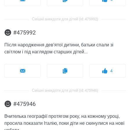
Смішні анекдоти для дітей (id: 475992)
#475992
Після народження дев'ятої дитини, батьки спали зі
світлом і під наглядом старших дітей...
4
Смішні анекдоти для дітей (id: 475946)
#475946
Вчителька географії протягом року, на кожному уроці,
просила показати Італію, поки діти не скинулися на нові