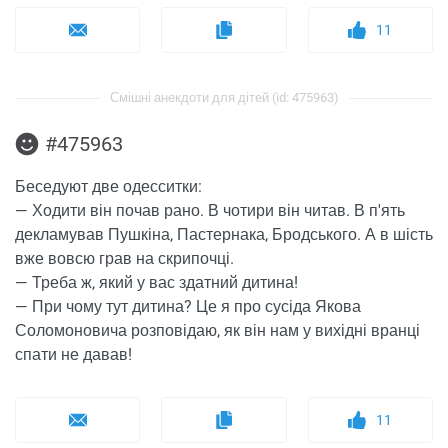
11
Смішні анекдоти для дітей (id: 475963)
#475963
Беседуют две одесситки:
— Ходити він почав рано. В чотири він читав. В п'ять
декламував Пушкіна, Пастернака, Бродського. А в шість
вже вовсю грав на скрипочці.
— Треба ж, який у вас здатний дитина!
— При чому тут дитина? Це я про сусіда Якова
Соломоновича розповідаю, як він нам у вихідні вранці
спати не давав!
11