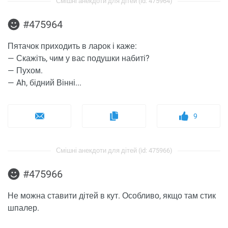
Смішні анекдоти для дітей (id: 475964)
#475964
Пятачок приходить в ларок і каже:
— Скажіть, чим у вас подушки набиті?
— Пухом.
— Ah, бідний Вінні...
9
Смішні анекдоти для дітей (id: 475966)
#475966
Не можна ставити дітей в кут. Особливо, якщо там стик
шпалер.