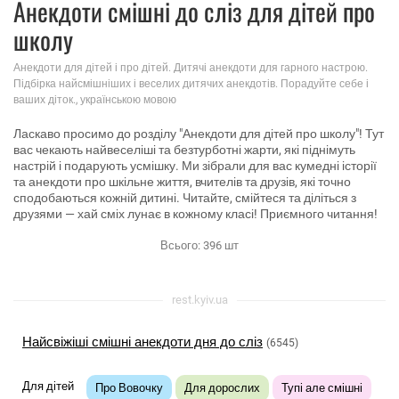
Анекдоти смішні до сліз для дітей про
школу
Анекдоти для дітей і про дітей. Дитячі анекдоти для гарного настрою.
Підбірка найсмішніших і веселих дитячих анекдотів. Порадуйте себе і
ваших діток., українською мовою
Ласкаво просимо до розділу "Анекдоти для дітей про школу"! Тут
вас чекають найвеселіші та безтурботні жарти, які піднімуть
настрій і подарують усмішку. Ми зібрали для вас кумедні історії
та анекдоти про шкільне життя, вчителів та друзів, які точно
сподобаються кожній дитині. Читайте, смійтеся та діліться з
друзями — хай сміх лунає в кожному класі! Приємного читання!
Всього:
396
шт
rest.kyiv.ua
Найсвіжіші смішні анекдоти дня до сліз
(6545)
Для дітей
Про Вовочку
Для дорослих
Тупі але смішні