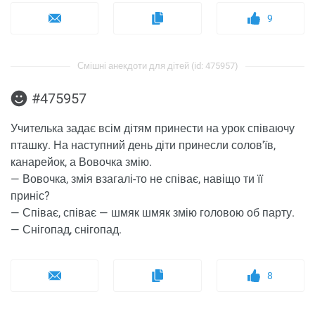
9
Смішні анекдоти для дітей (id: 475957)
#475957
Учителька задає всім дітям принести на урок співаючу
пташку. На наступний день діти принесли солов'їв,
канарейок, а Вовочка змію.
— Вовочка, змія взагалі-то не співає, навіщо ти її
приніс?
— Співає, співає — шмяк шмяк змію головою об парту.
— Снігопад, снігопад.
8