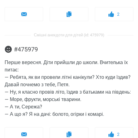
2
Смішні анекдоти для дітей (id: 475979)
#475979
Перше вересня. Діти прийшли до школи. Вчителька їх
питає:
— Ребята, як ви провели літні канікули? Хто куди їздив?
Давай почнемо з тебе, Петя.
— Ну, я класно провів літо, їздив з батьками на південь:
— Море, фрукти, морські тварини.
— А ти, Сережа?
— А що я? Я на дачі: болото, огірки і комарі.
2