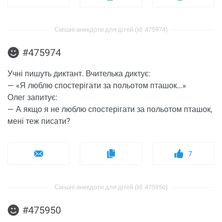
Смішні анекдоти для дітей (id: 475974)
#475974
Учні пишуть диктант. Вчителька диктує:
— «Я люблю спостерігати за польотом пташок…»
Олег запитує:
— А якщо я не люблю спостерігати за польотом пташок,
мені теж писати?
7
Смішні анекдоти для дітей (id: 475950)
#475950