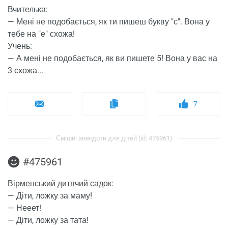
Вчителька:
— Мені не подобається, як ти пишеш букву "с". Вона у
тебе на "е" схожа!
Учень:
— А мені не подобається, як ви пишете 5! Вона у вас на
3 схожа...
7
Смішні анекдоти для дітей (id: 475961)
#475961
Вірменський дитячий садок:
— Діти, ложку за маму!
— Нееет!
— Діти, ложку за тата!