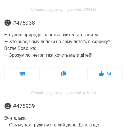
Смішні анекдоти для дітей (id: 475938)
#475938
На уроці природознавства вчителька запитує:
— Хто знає, чому лелеки на зиму летять в Африку?
Встає Вовочка:
— Зрозуміло, негри теж хочуть мати дітей!
34
Смішні анекдоти для дітей (id: 475939)
#475939
Вчителька:
— Ось мурах трудиться цілий день. Діти, а що