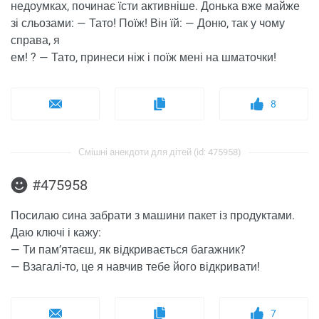
недоумках, починає їсти активніше. Донька вже майже
зі сльозами: — Тато! Поїж! Він їй: — Доню, так у чому
справа, я
ем! ? — Тато, принеси ніж і поїж мені на шматочки!
8
Смішні анекдоти для дітей (id: 475958)
#475958
Посилаю сина забрати з машини пакет із продуктами.
Даю ключі і кажу:
— Ти пам’ятаєш, як відкривається багажник?
— Взагалі-то, це я навчив тебе його відкривати!
7