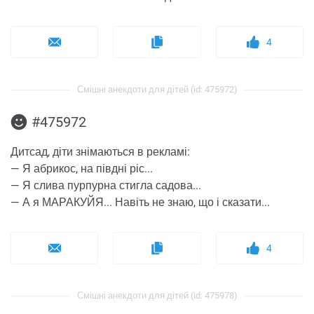
4
Смішні анекдоти для дітей (id: 475972)
#475972
Дитсад, діти знімаються в рекламі:
— Я абрикос, на півдні ріс...
— Я слива пурпурна стигла садова...
— А я МАРАКУЙЯ... Навіть не знаю, що і сказати...
4
Смішні анекдоти для дітей (id: 475978)