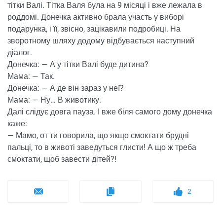
тітки Валі. Тітка Валя була на 9 місяці і вже лежала в
роддомі. Донечка активно брала участь у виборі
подарунка, і її, звісно, зацікавили подробиці. На
зворотному шляху додому відбувається наступний
діалог.
Донечка: — А у тітки Валі буде дитина?
Мама: — Так.
Донечка: — А де він зараз у неї?
Мама: — Ну… В животику.
Далі слідує довга пауза. І вже біля самого дому донечка
каже:
— Мамо, от ти говорила, що якщо смоктати брудні
пальці, то в животі заведуться глисти! А що ж треба
смоктати, щоб завести дітей?!
2