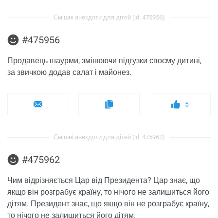
Смішні анекдоти для дітей (id: 475956)
#475956
Продавець шаурми, змінюючи підгузки своєму дитині,
за звичкою додав салат і майонез.
5
Смішні анекдоти для дітей (id: 475962)
#475962
Чим відрізняється Цар від Президента? Цар знає, що
якщо він розграбує країну, то нічого не залишиться його
дітям. Президент знає, що якщо він не розграбує країну,
то нічого не залишиться його дітям.