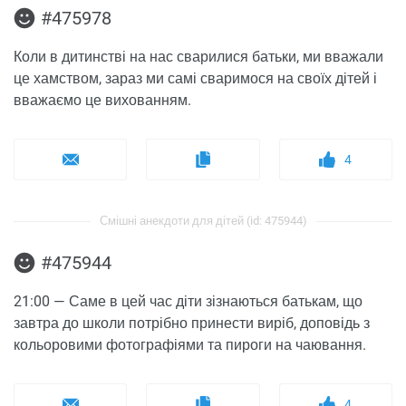
#475978
Коли в дитинстві на нас сварилися батьки, ми вважали
це хамством, зараз ми самі сваримося на своїх дітей і
вважаємо це вихованням.
4
Смішні анекдоти для дітей (id: 475944)
#475944
21:00 — Саме в цей час діти зізнаються батькам, що
завтра до школи потрібно принести виріб, доповідь з
кольоровими фотографіями та пироги на чаювання.
4