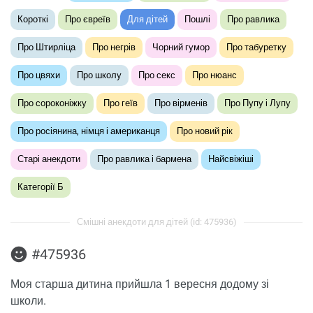
Короткі
Про євреїв
Для дітей
Пошлі
Про равлика
Про Штирліца
Про негрів
Чорний гумор
Про табуретку
Про цвяхи
Про школу
Про секс
Про нюанс
Про сороконіжку
Про геїв
Про вірменів
Про Пупу і Лупу
Про росіянина, німця і американця
Про новий рік
Старі анекдоти
Про равлика і бармена
Найсвіжіші
Категорії Б
Смішні анекдоти для дітей (id: 475936)
#475936
Моя старша дитина прийшла 1 вересня додому зі
школи.