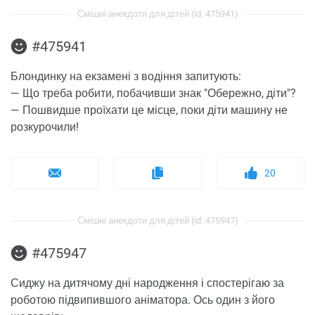
Смішні анекдоти для дітей (id: 475941)
#475941
Блондинку на екзамені з водіння запитують:
— Що треба робити, побачивши знак "Обережно, діти"?
— Пошвидше проїхати це місце, поки діти машину не
розкурочили!
20
Смішні анекдоти для дітей (id: 475947)
#475947
Сиджу на дитячому дні народження і спостерігаю за
роботою підвипившого аніматора. Ось один з його