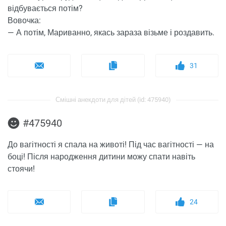
відбувається потім?
Вовочка:
— А потім, Мариванно, якась зараза візьме і роздавить.
31
Смішні анекдоти для дітей (id: 475940)
#475940
До вагітності я спала на животі! Під час вагітності — на
боці! Після народження дитини можу спати навіть
стоячи!
24