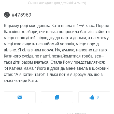
Смішні анекдоти для дітей (id: 475969)
#475969
В цьому році моя донька Катя пішла в 1—й клас. Перше
батьківське збори, вчителька попросила батьків зайняти
місця своїх дітей, підходжу до парти доньки, а на моєму
місці вже сидить незнайомий чоловік, місце поряд
вільне. Я сіла з ним поруч. Ну, думаю, напевно це тато
Катиного сусіда по парті, познайомитися треба, все—
таки діти разом вчаться. Стала йому представлятися:
"Я Катина мама!" Його відповідь мене ввела в шоковий
стан: "А я Катин тато!" Тільки потім я зрозуміла, що в
класі чотири Кати.
8