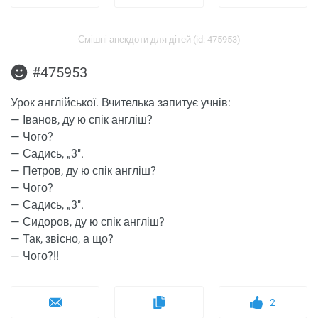
Смішні анекдоти для дітей (id: 475953)
#475953
Урок англійської. Вчителька запитує учнів:
— Іванов, ду ю спік англіш?
— Чого?
— Садись, „3".
— Петров, ду ю спік англіш?
— Чого?
— Садись, „3".
— Сидоров, ду ю спік англіш?
— Так, звісно, а що?
— Чого?!!
2