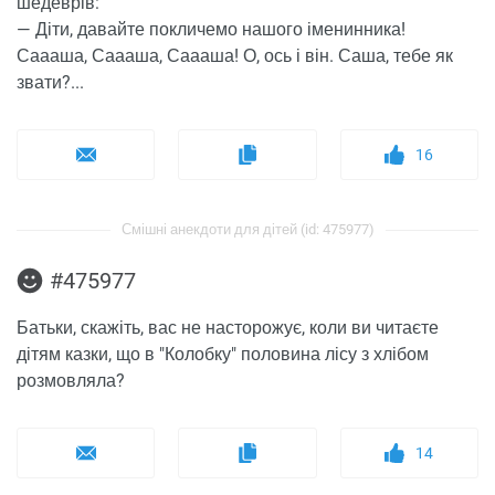
шедеврів:
— Діти, давайте покличемо нашого іменинника!
Саааша, Саааша, Саааша! О, ось і він. Саша, тебе як
звати?...
16
Смішні анекдоти для дітей (id: 475977)
#475977
Батьки, скажіть, вас не насторожує, коли ви читаєте
дітям казки, що в "Колобку" половина лісу з хлібом
розмовляла?
14