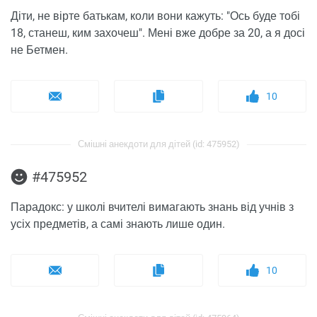
Діти, не вірте батькам, коли вони кажуть: "Ось буде тобі
18, станеш, ким захочеш". Мені вже добре за 20, а я досі
не Бетмен.
10
Смішні анекдоти для дітей (id: 475952)
#475952
Парадокс: у школі вчителі вимагають знань від учнів з
усіх предметів, а самі знають лише один.
10