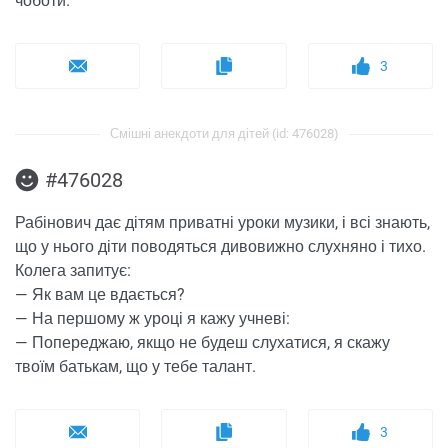
чоботи.
3
Смішні анекдоти для дітей (id: 476028)
#476028
Рабінович дає дітям приватні уроки музики, і всі знають,
що у нього діти поводяться дивовижно слухняно і тихо.
Колега запитує:
— Як вам це вдається?
— На першому ж уроці я кажу учневі:
— Попереджаю, якщо не будеш слухатися, я скажу
твоїм батькам, що у тебе талант.
3