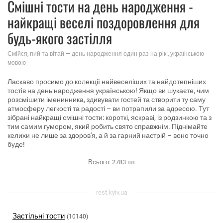
Смішні тости на день народження -
найкращі веселі поздоровлення для
будь-якого застілля
Смійся, пий та вітай — день народження один раз на рік!, українською
мовою
Ласкаво просимо до колекції найвеселіших та найдотепніших
тостів на день народження українською! Якщо ви шукаєте, чим
розсмішити іменинника, здивувати гостей та створити ту саму
атмосферу легкості та радості – ви потрапили за адресою. Тут
зібрані найкращі смішні тости: короткі, яскраві, із родзинкою та з
тим самим гумором, який робить свято справжнім. Піднімайте
келихи не лише за здоров'я, а й за гарний настрій – воно точно
буде!
Всього:
2783
шт
rest.kyiv.ua
Застільні тости
(10140)