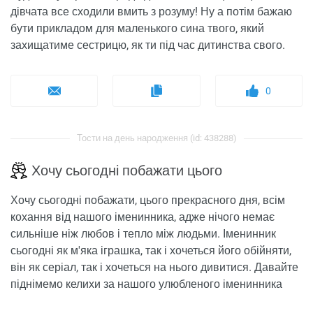
дівчата все сходили вмить з розуму! Ну а потім бажаю
бути прикладом для маленького сина твого, який
захищатиме сестрицю, як ти під час дитинства свого.
0
Тости на день народження (id: 438288)
Хочу сьогодні побажати цього
Хочу сьогодні побажати, цього прекрасного дня, всім
кохання від нашого іменинника, адже нічого немає
сильніше ніж любов і тепло між людьми. Іменинник
сьогодні як м'яка іграшка, так і хочеться його обійняти,
він як серіал, так і хочеться на нього дивитися. Давайте
піднімемо келихи за нашого улюбленого іменинника