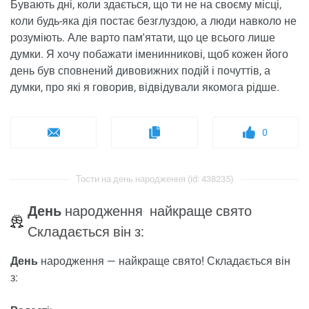
Бувають дні, коли здається, що ти не на своєму місці,
коли будь-яка дія постає безглуздою, а люди навколо не
розуміють. Але варто пам'ятати, що це всього лише
думки. Я хочу побажати іменинникові, щоб кожен його
день був сповнений дивовижних подій і почуттів, а
думки, про які я говорив, відвідували якомога рідше.
0
Тости на день народження (id: 438235)
День
народження найкраще свято
Складається він з:
День
народження — найкраще свято! Складається він
з: