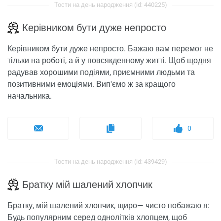
Тости на день народження (id: 440225)
Керівником бути дуже непросто
Керівником бути дуже непросто. Бажаю вам перемог не
тільки на роботі, а й у повсякденному житті. Щоб щодня
радував хорошими подіями, приємними людьми та
позитивними емоціями. Вип'ємо ж за кращого
начальника.
0
Тости на день народження (id: 439429)
Братку мій шалений хлопчик
Братку, мій шалений хлопчик, щиро— чисто побажаю я:
Будь популярним серед однолітків хлопцем, щоб