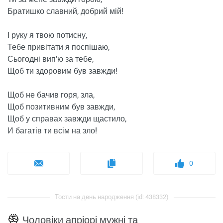
Братишко славний, добрий мій!
І руку я твою потисну,
Тебе привітати я поспішаю,
Сьогодні вип'ю за тебе,
Щоб ти здоровим був завжди!
Щоб не бачив горя, зла,
Щоб позитивним був завжди,
Щоб у справах завжди щастило,
И багатів ти всім на зло!
0
Тости на день народження (id: 438332)
Чоловіки апріорі мужні та