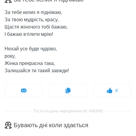
За тебе келих я піднімаю,
За твою мудрість, красу,
Щастя жіночого тобі бажаю,
І бажаю втілити мрію!
Нехай усе буде чудово,
року,
Жінка прекрасна така,
Залишайся ти такий завжди!
0
Тости на день народження (id: 438390)
Бувають дні коли здається