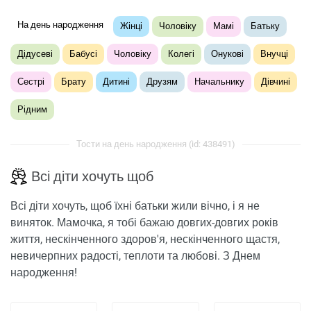
На день народження
Жінці
Чоловіку
Мамі
Батьку
Дідусеві
Бабусі
Чоловіку
Колегі
Онукові
Внучці
Сестрі
Брату
Дитині
Друзям
Начальнику
Дівчині
Рідним
Тости на день народження (id: 438491)
Всі діти хочуть щоб
Всі діти хочуть, щоб їхні батьки жили вічно, і я не
виняток. Мамочка, я тобі бажаю довгих-довгих років
життя, нескінченного здоров'я, нескінченного щастя,
невичерпних радості, теплоти та любові. З Днем
народження!