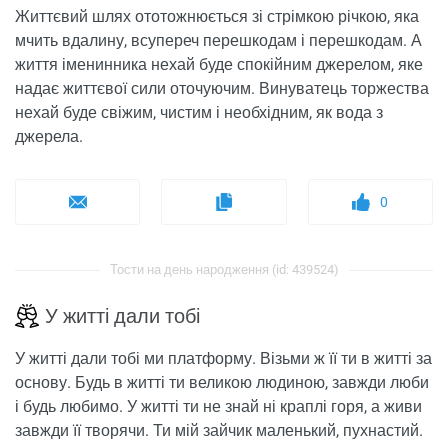
Життєвий шлях ототожнюється зі стрімкою річкою, яка
мчить вдалину, всупереч перешкодам і перешкодам. А
життя іменинника нехай буде спокійним джерелом, яке
надає життєвої сили оточуючим. Винуватець торжества
нехай буде свіжим, чистим і необхідним, як вода з
джерела.
0
Тости на день народження (id: 439524)
У житті дали тобі
У житті дали тобі ми платформу. Візьми ж її ти в житті за
основу. Будь в житті ти великою людиною, завжди люби
і будь любимо. У житті ти не знай ні краплі горя, а живи
завжди її творячи. Ти мій зайчик маленький, пухнастий.