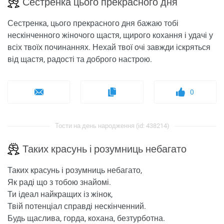
Сестренка цього прекрасного дня
Сестренка, цього прекрасного дня бажаю тобі
нескінченного жіночого щастя, щирого кохання і удачі у
всіх твоїх починаннях. Нехай твої очі завжди іскряться
від щастя, радості та доброго настрою.
0
Тости на день народження (id: 438214)
Таких красунь і розумниць небагато
Таких красунь і розумниць небагато,
Як раді що з тобою знайомі.
Ти ідеал найкращих із жінок,
Твій потенціал справді нескінченний.
Будь щаслива, горда, кохана, безтурботна.