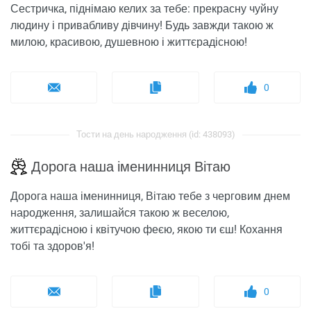
Сестричка, піднімаю келих за тебе: прекрасну чуйну
людину і привабливу дівчину! Будь завжди такою ж
милою, красивою, душевною і життєрадісною!
0
Тости на день народження (id: 438093)
Дорога наша іменинниця Вітаю
Дорога наша іменинниця, Вітаю тебе з черговим днем ​​
народження, залишайся такою ж веселою,
життєрадісною і квітучою феєю, якою ти єш! Кохання
тобі та здоров'я!
0