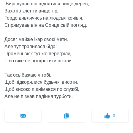
|Вирішував він піднятися вище дерев,
Захотів злетіти вище гір,
Гордо дивлячись на людські кочів'я,
Спрямував він на Сонце свій погляд.
Досяг майже Ікар своєї мети,
Але тут трапилася біда:
Промені віск тут же перегріли,
Тіло вже не воскресити ніколи.
Так ось бажаю я тобі,
Щоб підкорялися будь-які висоти,
Щоб високо піднімався по службі,
Але не пізнав падіння турботи.
0