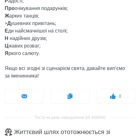
Р
адості;
Про
очікування подарунків;
Ж
арких танців;
>
Д
ушевних привітань;
Е
ди найсмачнішої на столі;
Н
надійних друзів;
Ц
ікавих розваг;
Я
ркого салюту.
Якщо всі згодні зі сценарієм свята, давайте вип'ємо
за іменинника!
0
Тости на день народження (id: 438392)
Життєвий шлях ототожнюється зі