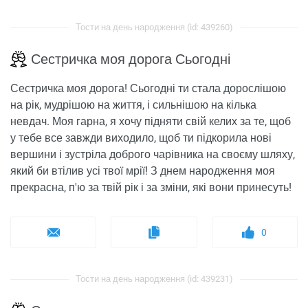
Тости на день народження (id: 439260)
Сестричка моя дорога Сьогодні
Сестричка моя дорога! Сьогодні ти стала дорослішою
на рік, мудрішою на життя, і сильнішою на кілька
невдач. Моя гарна, я хочу підняти свій келих за те, щоб
у тебе все завжди виходило, щоб ти підкорила нові
вершини і зустріла доброго чарівника на своєму шляху,
який би втілив усі твої мрії! З днем ​​народження моя
прекрасна, п'ю за твій рік і за зміни, які вони принесуть!
0
Тости на день народження (id: 439231)