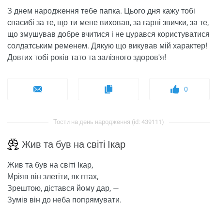
З днем ​​народження тебе папка. Цього дня кажу тобі
спасибі за те, що ти мене виховав, за гарні звички, за те,
що змушував добре вчитися і не цурався користуватися
солдатським ременем. Дякую що викував мій характер!
Довгих тобі років тато та залізного здоров'я!
0
Тости на день народження (id: 439111)
Жив та був на світі Ікар
Жив та був на світі Ікар,
Мріяв він злетіти, як птах,
Зрештою, дістався йому дар, —
Зумів він до неба попрямувати.