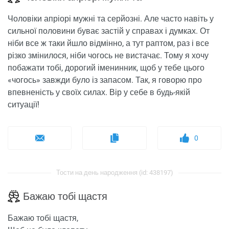
Чоловіки апріорі мужні та серйозні. Але часто навіть у
сильної половини буває застій у справах і думках. От
ніби все ж таки йшло відмінно, а тут раптом, раз і все
різко змінилося, ніби чогось не вистачає. Тому я хочу
побажати тобі, дорогий іменинник, щоб у тебе цього
«чогось» завжди було із запасом. Так, я говорю про
впевненість у своїх силах. Вір у себе в будь-якій
ситуації!
0
Тости на день народження (id: 438197)
Бажаю тобі щастя
Бажаю тобі щастя,