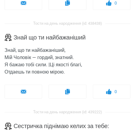
0
Тости на день народження (id: 438438)
Знай що ти найбажаніший
Знай, що ти найбажаніший,
Мій Чоловік — гордий, знатний.
Я бажаю тобі сили. |Ці якості благі,
Отдаешь ти повною мірою.
0
Тости на день народження (id: 439222)
Сестричка піднімаю келих за тебе: