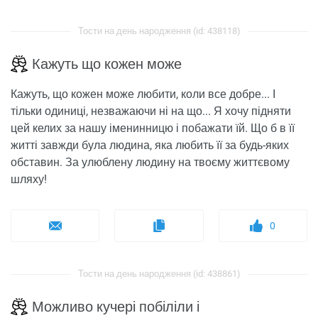
Тости на день народження (id: 438118)
Кажуть що кожен може
Кажуть, що кожен може любити, коли все добре... І
тільки одиниці, незважаючи ні на що... Я хочу підняти
цей келих за нашу іменинницю і побажати їй. Що б в її
житті завжди була людина, яка любить її за будь-яких
обставин. За улюблену людину на твоєму життєвому
шляху!
0
Тости на день народження (id: 438861)
Можливо кучері побіліли і