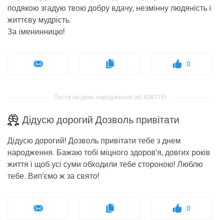
подякою згадую твою добру вдачу, незмінну людяність і
життєву мудрість.
За іменинницю!
0
Тости на день народження (id: 438719)
Дідусю дорогий Дозволь привітати
Дідусю дорогий! Дозволь привітати тебе з днем ​​
народження. Бажаю тобі міцного здоров'я, довгих років
життя і щоб усі суми обходили тебе стороною! Люблю
тебе. Вип'ємо ж за свято!
0