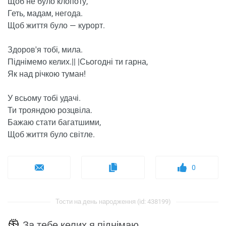
Щоб не було клопоту,
Геть, мадам, негода.
Щоб життя було — курорт.
Здоров'я тобі, мила.
Піднімемо келих.|| |Сьогодні ти гарна,
Як над річкою туман!
У всьому тобі удачі.
Ти трояндою розцвіла.
Бажаю стати багатшими,
Щоб життя було світле.
0
Тости на день народження (id: 438199)
За тебе келих я піднімаю