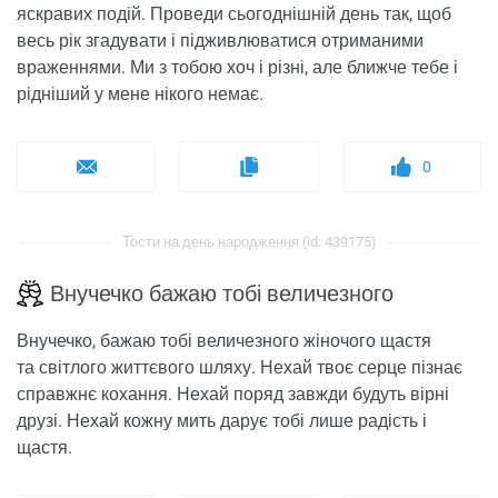
яскравих подій. Проведи сьогоднішній день так, щоб
весь рік згадувати і підживлюватися отриманими
враженнями. Ми з тобою хоч і різні, але ближче тебе і
рідніший у мене нікого немає.
0
Тости на день народження (id: 439175)
Внучечко бажаю тобі величезного
Внучечко, бажаю тобі величезного жіночого щастя
та світлого життєвого шляху. Нехай твоє серце пізнає
справжнє кохання. Нехай поряд завжди будуть вірні
друзі. Нехай кожну мить дарує тобі лише радість і
щастя.