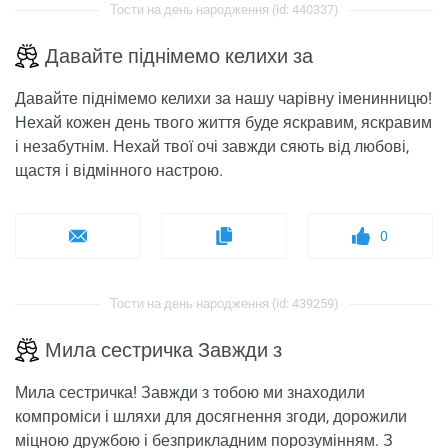
Тости на день народження (id: 440337)
Давайте піднімемо келихи за
Давайте піднімемо келихи за нашу чарівну іменинницю!
Нехай кожен день твого життя буде яскравим, яскравим
і незабутнім. Нехай твої очі завжди сяють від любові,
щастя і відмінного настрою.
0
Тости на день народження (id: 439259)
Мила сестричка Завжди з
Мила сестричка! Завжди з тобою ми знаходили
компроміси і шляхи для досягнення згоди, дорожили
міцною дружбою і безприкладним порозумінням. З