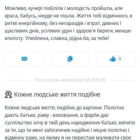
Можливо, кучері побіліли і молодість пройшла, але
краса, бабусь, нікуди не пішла. Життя тобі відмінного, в
ритмі енергійному, без негараздів і втрат, дивних і
щасливих днів, усіляких удач і здоров'я береги, менше
клопоту. Улюблена, славна, рідна ба, за тебе!
0
Тости на день народження (id: 438679)
Кожне людське життя подібне
Кожне людське життя, подібне до картини. Полотно
дають батьки, раму - виховання, а фарби дає
суспільство хочу в твій день народження батько, випити
за те, що ти мені забезпечив надійне і міцне полотно і
відмінну раму, на якому я не перестаю малювати своє