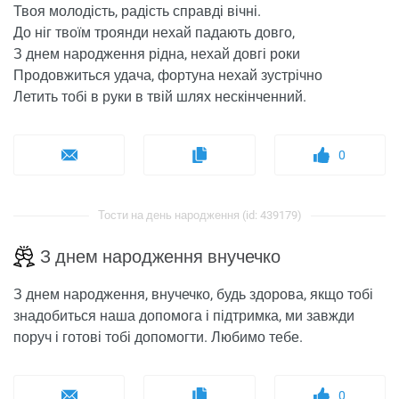
Твоя молодість, радість справді вічні.
До ніг твоїм троянди нехай падають довго,
З днем ​​народження рідна, нехай довгі роки
Продовжиться удача, фортуна нехай зустрічно
Летить тобі в руки в твій шлях нескінченний.
0
Тости на день народження (id: 439179)
З днем ​​народження внучечко
З днем ​​народження, внучечко, будь здорова, якщо тобі
знадобиться наша допомога і підтримка, ми завжди
поруч і готові тобі допомогти. Любимо тебе.
0