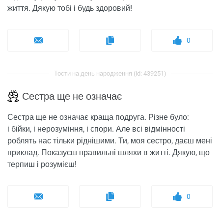
життя. Дякую тобі і будь здоровий!
0
Тости на день народження (id: 439251)
Сестра ще не означає
Сестра ще не означає краща подруга. Різне було:
і бійки, і нерозуміння, і спори. Але всі відмінності
роблять нас тільки ріднішими. Ти, моя сестро, даєш мені
приклад. Показуєш правильні шляхи в житті. Дякую, що
терпиш і розумієш!
0