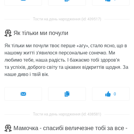
Тости на день народження (id: 439517)
Як тільки ми почули
Як тільки ми почули твоє перше «агу», стало ясно, що в
нашому житті з'явилося персональне сонечко. Ми
любимо тебе, наша радість. І бажаємо тобі здоров'я
та успіхів, доброго світу та цікавих відкриттів щодня. За
наше диво і твій вік.
0
Тости на день народження (id: 438581)
Мамочка - спасибі величезне тобі за все -