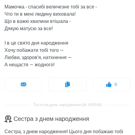
Мамочка - спасибі величезне тобі за все -
Что ти в мені людину виховала!
Що в важкі хвилини втішала -
Дякую матусю за все!
І в це свято дня народження
Хочу побажати тобі того —
Любви, здоров'я, натхнення —
А нещастя — жодного!
0
Тости на день народження (id: 439246)
Сестра з днем ​​народження
Сестра, з днем ​​народження! Цього дня побажаю тобі