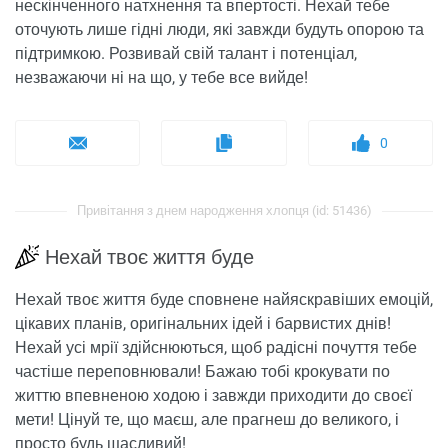
нескінченного натхнення та впертості. Нехай тебе
оточують лише гідні люди, які завжди будуть опорою та
підтримкою. Розвивай свій талант і потенціал,
незважаючи ні на що, у тебе все вийде!
0
Привітання з днем ​​народження хлопця (id: 51436)
Нехай твоє життя буде
Нехай твоє життя буде сповнене найяскравіших емоцій,
цікавих планів, оригінальних ідей і барвистих днів!
Нехай усі мрії здійснюються, щоб радісні почуття тебе
частіше переповнювали! Бажаю тобі крокувати по
життю впевненою ходою і завжди приходити до своєї
мети! Цінуй те, що маєш, але прагнеш до великого, і
просто будь щасливий!