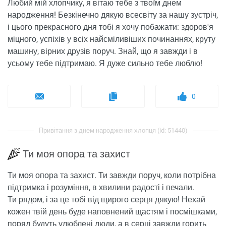
Любий мій хлопчику, я вітаю тебе з твоїм днем ​​
народження! Безкінечно дякую всесвіту за нашу зустріч,
і цього прекрасного дня тобі я хочу побажати: здоров'я
міцного, успіхів у всіх найсміливіших починаннях, круту
машину, вірних друзів поруч. Знай, що я завжди і в
усьому тебе підтримаю. Я дуже сильно тебе люблю!
0
Привітання з днем ​​народження хлопця (id: 51440)
Ти моя опора та захист
Ти моя опора та захист. Ти завжди поруч, коли потрібна
підтримка і розуміння, в хвилини радості і печали.
Ти рядом, і за це тобі від щирого серця дякую! Нехай
кожен твій день буде наповнений щастям і посмішками,
поряд будуть улюблені люди, а в серці завжди горить