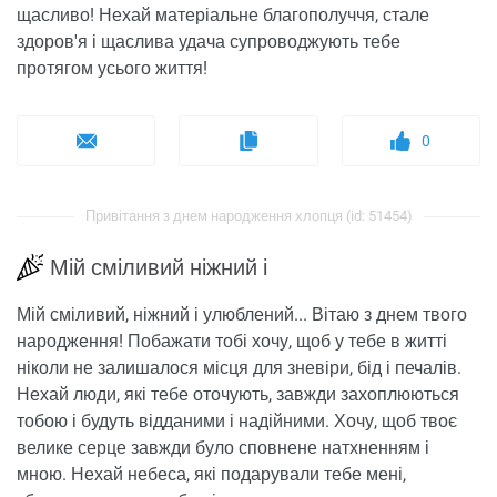
щасливо! Нехай матеріальне благополуччя, стале
здоров'я і щаслива удача супроводжують тебе
протягом усього життя!
0
Привітання з днем ​​народження хлопця (id: 51454)
Мій сміливий ніжний і
Мій сміливий, ніжний і улюблений... Вітаю з днем ​​твого
народження! Побажати тобі хочу, щоб у тебе в житті
ніколи не залишалося місця для зневіри, бід і печалів.
Нехай люди, які тебе оточують, завжди захоплюються
тобою і будуть відданими і надійними. Хочу, щоб твоє
велике серце завжди було сповнене натхненням і
мною. Нехай небеса, які подарували тебе мені,