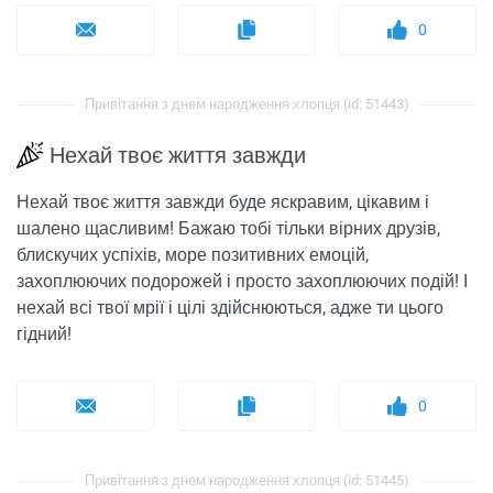
0
Привітання з днем ​​народження хлопця (id: 51443)
Нехай твоє життя завжди
Нехай твоє життя завжди буде яскравим, цікавим і
шалено щасливим! Бажаю тобі тільки вірних друзів,
блискучих успіхів, море позитивних емоцій,
захоплюючих подорожей і просто захоплюючих подій! І
нехай всі твої мрії і цілі здійснюються, адже ти цього
гідний!
0
Привітання з днем ​​народження хлопця (id: 51445)