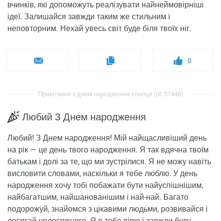
вчинків, які допоможуть реалізувати найнеймовірніші
ідеї. Залишайся завжди таким же стильним і
неповторним. Нехай увесь світ буде біля твоїх ніг.
0
Привітання з днем ​​народження хлопця (id: 51448)
Любий З Днем народження
Любий! З Днем народження! Мій найщасливіший день
на рік — це день твого народження. Я так вдячна твоїм
батькам і долі за те, що ми зустрілися. Я не можу навіть
висловити словами, наскільки я тебе люблю. У день
народження хочу тобі побажати бути найуспішнішим,
найбагатшим, найшанованішим і най-най. Багато
подорожуй, знайомся з цікавими людьми, розвивайся і
досягай недосяжного. Я в тебе вірю і завжди буду