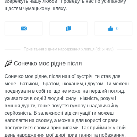
збережуть нашу любов і проведуть нас по усипаному
щастям чумацькому шляху.
0
Привітання з днем ​​народження хлопця (id: 51455)
Сонечко моє рідне після
Сонечко моє рідне, після нашої зустрічі ти став для
мене і батьком, і братом, і коханим, і другом. Ти можеш
поєднувати в собі те, що не може, на перший погляд,
уживатися в одній людині: силу і ніжність, розум і
вміння дуріти, тонке почуття гумору і надзвичайну
серйозність. В залежності від ситуації ти можеш
наполягти на своєму, а можеш для користі справи
поступитися своїми принципами. Так прийми ж у свій
день народження мої щирі привітання та побажання.