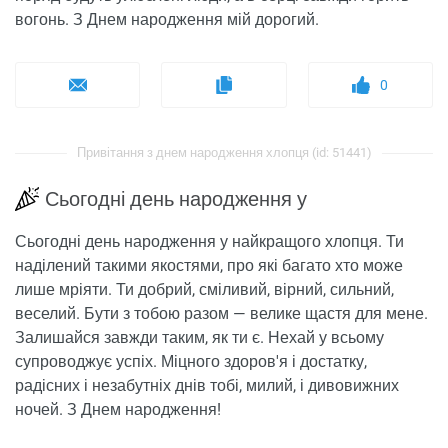
вогонь. З Днем народження мій дорогий.
0
Привітання з днем ​​народження хлопця (id: 51441)
Сьогодні день народження у
Сьогодні день народження у найкращого хлопця. Ти
наділений такими якостями, про які багато хто може
лише мріяти. Ти добрий, сміливий, вірний, сильний,
веселий. Бути з тобою разом — велике щастя для мене.
Залишайся завжди таким, як ти є. Нехай у всьому
супроводжує успіх. Міцного здоров'я і достатку,
радісних і незабутніх днів тобі, милий, і дивовижних
ночей. З Днем народження!