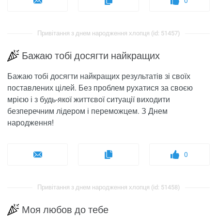
0
Привітання з днем ​​народження хлопця (id: 51457)
Бажаю тобі досягти найкращих
Бажаю тобі досягти найкращих результатів зі своїх
поставлених цілей. Без проблем рухатися за своєю
мрією і з будь-якої життєвої ситуації виходити
безперечним лідером і переможцем. З Днем
народження!
0
Привітання з днем ​​народження хлопця (id: 51458)
Моя любов до тебе