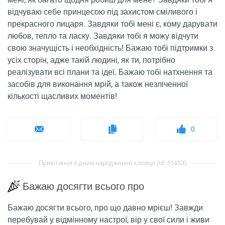
відчуваю себе принцесою під захистом сміливого і
прекрасного лицаря. Завдяки тобі мені є, кому дарувати
любов, тепло та ласку. Завдяки тобі я можу відчути
свою значущість і необхідність! Бажаю тобі підтримки з
усіх сторін, адже такій людині, як ти, потрібно
реалізувати всі плани та ідеї. Бажаю тобі натхнення та
засобів для виконання мрій, а також незліченної
кількості щасливих моментів!
0
Привітання з днем ​​народження хлопця (id: 51453)
Бажаю досягти всього про
Бажаю досягти всього, про що давно мрієш! Завжди
перебувай у відмінному настрої, вір у свої сили і живи