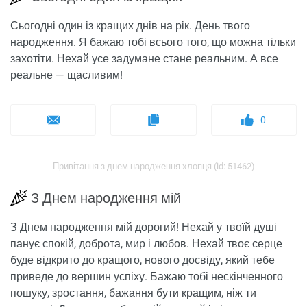
Сьогодні один із кращих днів на рік. День твого
народження. Я бажаю тобі всього того, що можна тільки
захотіти. Нехай усе задумане стане реальним. А все
реальне — щасливим!
0
Привітання з днем ​​народження хлопця (id: 51462)
З Днем народження мій
З Днем народження мій дорогий! Нехай у твоїй душі
панує спокій, доброта, мир і любов. Нехай твоє серце
буде відкрито до кращого, нового досвіду, який тебе
приведе до вершин успіху. Бажаю тобі нескінченного
пошуку, зростання, бажання бути кращим, ніж ти