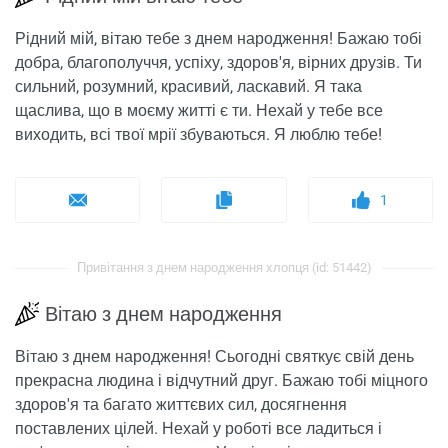
Рідний мій, вітаю тебе з днем ​​народження! Бажаю тобі
добра, благополуччя, успіху, здоров'я, вірних друзів. Ти
сильний, розумний, красивий, ласкавий. Я така
щаслива, що в моєму житті є ти. Нехай у тебе все
виходить, всі твої мрії збуваються. Я люблю тебе!
1
Привітання з днем ​​народження хлопця (id: 51442)
Вітаю з днем ​​народження
Вітаю з днем ​​народження! Сьогодні святкує свій день
прекрасна людина і відчутний друг. Бажаю тобі міцного
здоров'я та багато життєвих сил, досягнення
поставлених цілей. Нехай у роботі все ладиться і