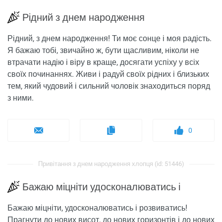
Рідний з днем ​​народження
Рідний, з днем ​​народження! Ти моє сонце і моя радість.
Я бажаю тобі, звичайно ж, бути щасливим, ніколи не
втрачати надію і віру в краще, досягати успіху у всіх
своїх починаннях. Живи і радуй своїх рідних і близьких
тем, який чудовий і сильний чоловік знаходиться поряд
з ними.
0
Привітання з днем ​​народження хлопця (id: 51446)
Бажаю міцніти удосконалюватись і
Бажаю міцніти, удосконалюватись і розвиватись!
Прагнути до нових висот, до нових горизонтів і до нових