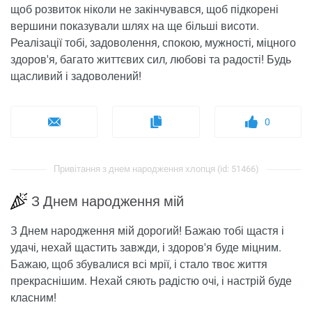
щоб розвиток ніколи не закінчувався, щоб підкорені
вершини показували шлях на ще більші висоти.
Реалізації тобі, задоволення, спокою, мужності, міцного
здоров'я, багато життєвих сил, любові та радості! Будь
щасливий і задоволений!
0
Привітання з днем ​​народження хлопця (id: 51466)
З Днем народження мій
З Днем народження мій дорогий! Бажаю тобі щастя і
удачі, нехай щастить завжди, і здоров'я буде міцним.
Бажаю, щоб збувалися всі мрії, і стало твоє життя
прекраснішим. Нехай сяють радістю очі, і настрій буде
класним!