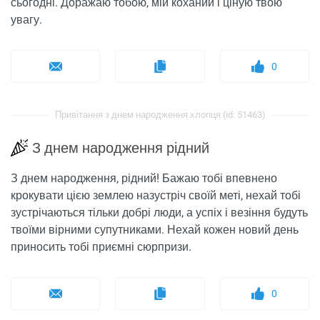
сьогодні. Доражаю тобою, мій коханий і ціную твою
увагу.
0
Привітання з днем ​​народження хлопця (id: 51463)
З днем ​​народження рідний
З днем ​​народження, рідний! Бажаю тобі впевнено
крокувати цією землею назустріч своїй меті, нехай тобі
зустрічаються тільки добрі люди, а успіх і везіння будуть
твоїми вірними супутниками. Нехай кожен новий день
приносить тобі приємні сюрпризи.
0