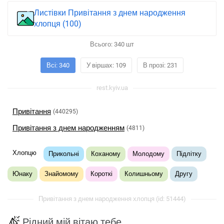
Листівки Привітання з днем ​​народження
хлопця (100)
Всього:
340
шт
Всі: 340
У віршах: 109
В прозі: 231
rest.kyiv.ua
Привітання
(440295)
Привітання з днем ​​народженням
(4811)
Хлопцю
Прикольні
Коханому
Молодому
Підлітку
Юнаку
Знайомому
Короткі
Колишньому
Другу
Привітання з днем ​​народження хлопця (id: 51444)
Рідний мій вітаю тебе