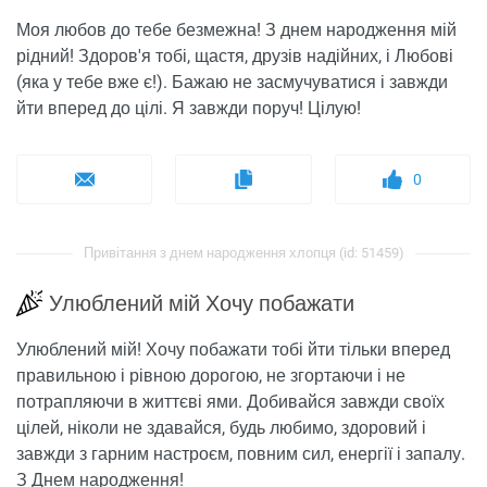
Моя любов до тебе безмежна! З днем ​​народження мій
рідний! Здоров'я тобі, щастя, друзів надійних, і Любові
(яка у тебе вже є!). Бажаю не засмучуватися і завжди
йти вперед до цілі. Я завжди поруч! Цілую!
0
Привітання з днем ​​народження хлопця (id: 51459)
Улюблений мій Хочу побажати
Улюблений мій! Хочу побажати тобі йти тільки вперед
правильною і рівною дорогою, не згортаючи і не
потрапляючи в життєві ями. Добивайся завжди своїх
цілей, ніколи не здавайся, будь любимо, здоровий і
завжди з гарним настроєм, повним сил, енергії і запалу.
З Днем народження!