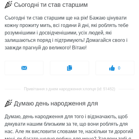
Сьогодні ти став старшим
Сьогодні ти став старшим ще на рік! Бажаю цінувати
кожну прожиту мить, всі години й дні, які роблять тебе
розумнішими і досвідченішими, усіх людей, які
залишаються поряд і підтримують! Домагайся свого і
завжди прагнуй до великого! Вітаю!
0
Привітання з днем ​​народження хлопця (id: 51452)
Думаю день народження для
Думаю, день народження для того і відзначають, щоб
дякувати нашим близьким за те, що вони роблять для
нас. Але як висловити словами те, наскільки ти дорогий
мені, як багато щодня робиш для мене? Завдяки тобі я