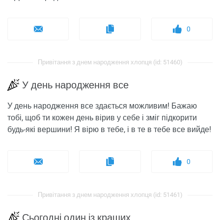
0
Привітання з днем ​​народження хлопця (id: 51460)
У день народження все
У день народження все здається можливим! Бажаю
тобі, щоб ти кожен день вірив у себе і зміг підкорити
будь-які вершини! Я вірю в тебе, і в те в тебе все вийде!
0
Привітання з днем ​​народження хлопця (id: 51461)
Сьогодні один із кращих