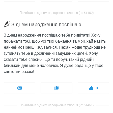
Привітання з днем ​​народження хлопця (id: 51450)
З днем ​​народження поспішаю
З днем ​​народження поспішаю тебе привітати! Хочу
побажати тобі, щоб усі твої бажання та мрії, хай навіть
найнеймовірніші, збувалися. Нехай жодні труднощі не
зупинять тебе в досягненні задуманих цілей. Хочу
сказати тебе спасибі, що ти поруч, такий рідний і
близький для мене чоловічок. Я дуже рада, що у твоє
свято ми разом!
0
Привітання з днем ​​народження хлопця (id: 51451)