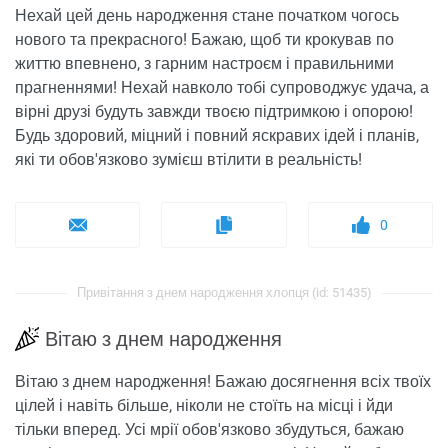
Нехай цей день народження стане початком чогось
нового та прекрасного! Бажаю, щоб ти крокував по
життю впевнено, з гарним настроєм і правильними
прагненнями! Нехай навколо тобі супроводжує удача, а
вірні друзі будуть завжди твоєю підтримкою і опорою!
Будь здоровий, міцний і повний яскравих ідей і планів,
які ти обов'язково зумієш втілити в реальність!
0
Привітання з днем ​​народження хлопця (id: 51435)
Вітаю з днем ​​народження
Вітаю з днем ​​народження! Бажаю досягнення всіх твоїх
цілей і навіть більше, ніколи не стоїть на місці і йди
тільки вперед. Усі мрії обов'язково збудуться, бажаю