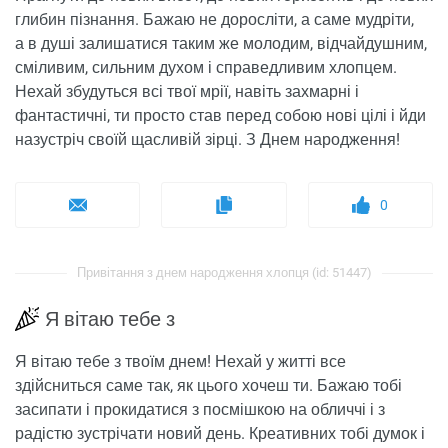
глибин пізнання. Бажаю не доросліти, а саме мудріти,
а в душі залишатися таким же молодим, відчайдушним,
сміливим, сильним духом і справедливим хлопцем.
Нехай збудуться всі твої мрії, навіть захмарні і
фантастичні, ти просто став перед собою нові цілі і йди
назустріч своїй щасливій зірці. З Днем народження!
0
Привітання з днем ​​народження хлопця (id: 51447)
Я вітаю тебе з
Я вітаю тебе з твоїм днем! Нехай у житті все
здійсниться саме так, як цього хочеш ти. Бажаю тобі
засипати і прокидатися з посмішкою на обличчі і з
радістю зустрічати новий день. Креативних тобі думок і