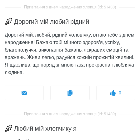
Привітання з днем ​​народження хлопця (id: 51438)
Дорогий мій любий рідний
Дорогий мій, любий, рідний чоловічку, вітаю тебе з днем
​​народження! Бажаю тобі міцного здоров'я, успіху,
благополуччя, виконання бажань, яскравих емоцій та
вражень. Живи легко, радуйся кожній прожитій хвилині.
Я щаслива, що поряд зі мною така прекрасна і любляча
людина.
0
Привітання з днем ​​народження хлопця (id: 51439)
Любий мій хлопчику я