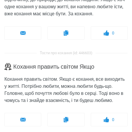
одне кохання у вашому житті, ви напевно любите їсти,
вже кохання має місце бути. За кохання.
0
Тости про кохання (id: 446603)
Кохання править світом Якщо
Кохання править світом. Якщо є кохання, все виходить
у житті. Потрібно любити, можна любити будь-що.
Головне, щоб почуття любові було в серці. Тоді воно в
чомусь та і знайде взаємність, і ти будеш любимо.
0