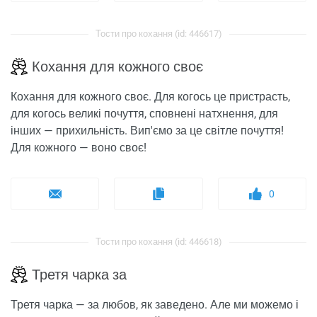
Тости про кохання (id: 446617)
Кохання для кожного своє
Кохання для кожного своє. Для когось це пристрасть,
для когось великі почуття, сповнені натхнення, для
інших — прихильність. Вип'ємо за це світле почуття!
Для кожного — воно своє!
0
Тости про кохання (id: 446618)
Третя чарка за
Третя чарка — за любов, як заведено. Але ми можемо і