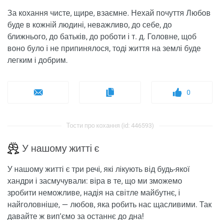
За кохання чисте, щире, взаємне. Нехай почуття Любов
буде в кожній людині, неважливо, до себе, до
ближнього, до батьків, до роботи і т. д. Головне, щоб
воно було і не припинялося, тоді життя на землі буде
легким і добрим.
0
Тости про кохання (id: 446593)
У нашому житті є
У нашому житті є три речі, які лікують від будь-якої
хандри і засмучували: віра в те, що ми зможемо
зробити неможливе, надія на світле майбутнє, і
найголовніше, — любов, яка робить нас щасливими. Так
давайте ж вип'ємо за останнє до дна!