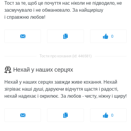
Тост за те, щоб це почуття нас ніколи не підводило, не
засмучувало і не обманювало. За найщирішу
і справжню любов!
0
Тости про кохання (id: 446581)
Нехай у наших серцях
Нехай у наших серцях завжди живе кохання. Нехай
зігріває наші душі, даруючи відчуття щастя і радості,
нехай надихає і окрилює. За любов - чисту, ніжну і щиру!
0