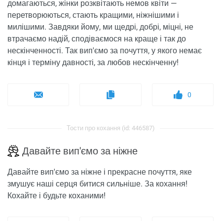
домагаються, жінки розквітають немов квіти —
перетворюються, стають кращими, ніжнішими і
милішими. Завдяки йому, ми щедрі, добрі, міцні, не
втрачаємо надій, сподіваємося на краще і так до
нескінченності. Так вип'ємо за почуття, у якого немає
кінця і терміну давності, за любов нескінченну!
0
Тости про кохання (id: 446587)
Давайте вип'ємо за ніжне
Давайте вип'ємо за ніжне і прекрасне почуття, яке
змушує наші серця битися сильніше. За кохання!
Кохайте і будьте коханими!