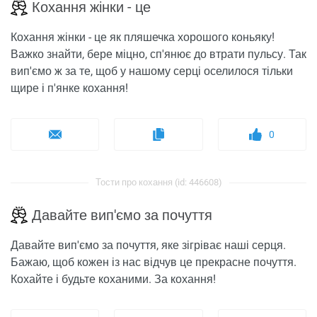
Кохання жінки - це
Кохання жінки - це як пляшечка хорошого коньяку!
Важко знайти, бере міцно, сп'янює до втрати пульсу. Так
вип'ємо ж за те, щоб у нашому серці оселилося тільки
щире і п'янке кохання!
0
Тости про кохання (id: 446608)
Давайте вип'ємо за почуття
Давайте вип'ємо за почуття, яке зігріває наші серця.
Бажаю, щоб кожен із нас відчув це прекрасне почуття.
Кохайте і будьте коханими. За кохання!