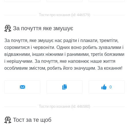
Тости про кохання (id: 446579)
За почуття яке змушує
За почуття, яке змушує нас радіти і плакати, тремтіти,
соромитися і червоніти. Одних воно робить зухвалими і
відважними, інших ніжними і ранимими, третіх боязкими
і нерішучими. За почуття, яке наповнює наше життя
особливим змістом, робить його значущим. За кохання!
0
Тости про кохання (id: 446580)
Тост за те щоб