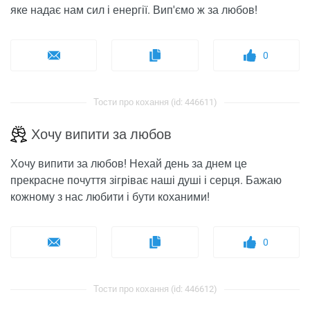
яке надає нам сил і енергії. Вип'ємо ж за любов!
0
Тости про кохання (id: 446611)
Хочу випити за любов
Хочу випити за любов! Нехай день за днем ​​це
прекрасне почуття зігріває наші душі і серця. Бажаю
кожному з нас любити і бути коханими!
0
Тости про кохання (id: 446612)