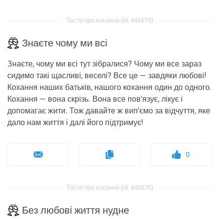
Тости про кохання (id: 446575)
Знаєте чому ми всі
Знаєте, чому ми всі тут зібралися? Чому ми все зараз
сидимо такі щасливі, веселі? Все це — завдяки любові!
Кохання наших батьків, нашого кохання один до одного.
Кохання — вона скрізь. Вона все пов'язує, лікує і
допомагає жити. Тож давайте ж вип'ємо за відчуття, яке
дало нам життя і далі його підтримує!
0
Тости про кохання (id: 446576)
Без любові життя нудне