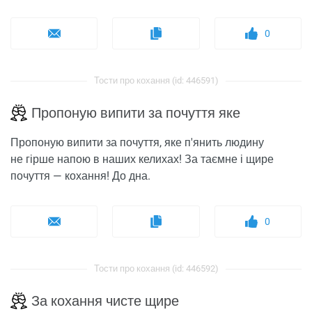
0
Тости про кохання (id: 446591)
Пропоную випити за почуття яке
Пропоную випити за почуття, яке п'янить людину
не гірше напою в наших келихах! За таємне і щире
почуття — кохання! До дна.
0
Тости про кохання (id: 446592)
За кохання чисте щире