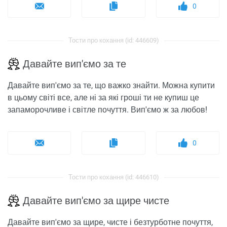
0
Тости про кохання (id: 446609)
Давайте вип'ємо за те
Давайте вип'ємо за те, що важко знайти. Можна купити
в цьому світі все, але ні за які гроші ти не купиш це
запаморочливе і світле почуття. Вип'ємо ж за любов!
0
Тости про кохання (id: 446610)
Давайте вип'ємо за щире чисте
Давайте вип'ємо за щире, чисте і безтурботне почуття,