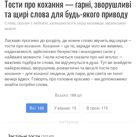
Тости про кохання — гарні, зворушливі
та щирі слова для будь-якого приводу
Слова, сказані з любов'ю, залишаються в серці назавжди, українською
мовою
Ласкаво просимо до розділу, де кожне слово звучить від серця –
тости про кохання. Кохання – це те, заради чого ми живемо,
надихаємося, здійснюємо безумства і знаходимо сили у
найважчі моменти. І коли хочеться сказати про неї вголос —
важливо підібрати слова, які відгукнуться в душі. Тут ви знайдете
найкрасивіші, зворушливі, романтичні та веселі тости про
кохання – для коханої людини, для пари, для свята чи тихої
вечері вдвох. Говоріть про головне красиво – ми допоможемо
знайти потрібні слова.
Всього:
188
шт
Всі: 188
У віршах: 15
В прозі: 173
rest.kyiv.ua
Застільні тости
(10140)