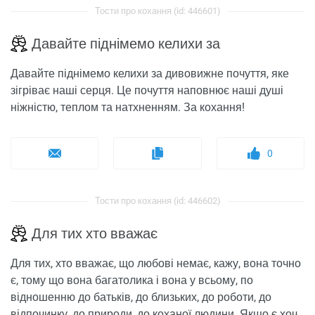
Тости про кохання (id: 446601)
Давайте піднімемо келихи за
Давайте піднімемо келихи за дивовижне почуття, яке
зігріває наші серця. Це почуття наповнює наші душі
ніжністю, теплом та натхненням. За кохання!
0
Тости про кохання (id: 446602)
Для тих хто вважає
Для тих, хто вважає, що любові немає, кажу, вона точно
є, тому що вона багатолика і вона у всьому, по
відношенню до батьків, до близьких, до роботи, до
відпочинку, до природи, до коханої людини. Якщо є хоч