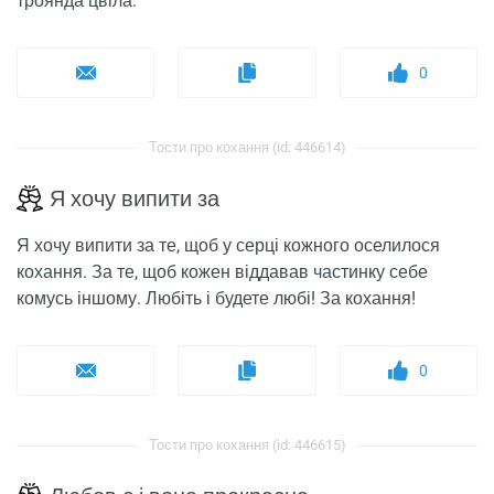
троянда цвіла.
0
Тости про кохання (id: 446614)
Я хочу випити за
Я хочу випити за те, щоб у серці кожного оселилося
кохання. За те, щоб кожен віддавав частинку себе
комусь іншому. Любіть і будете любі! За кохання!
0
Тости про кохання (id: 446615)