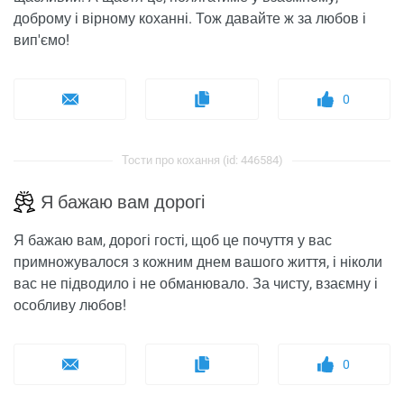
доброму і вірному коханні. Тож давайте ж за любов і
вип'ємо!
0
Тости про кохання (id: 446584)
Я бажаю вам дорогі
Я бажаю вам, дорогі гості, щоб це почуття у вас
примножувалося з кожним днем ​​вашого життя, і ніколи
вас не підводило і не обманювало. За чисту, взаємну і
особливу любов!
0