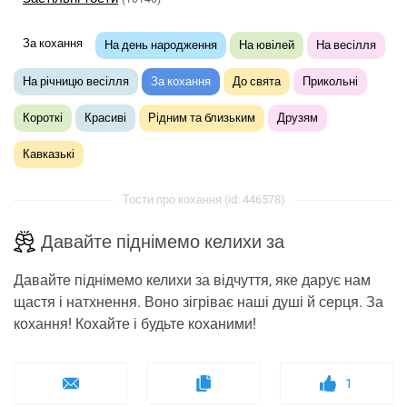
За кохання
На день народження
На ювілей
На весілля
На річницю весілля
За кохання
До свята
Прикольні
Короткі
Красиві
Рідним та близьким
Друзям
Кавказькі
Тости про кохання (id: 446578)
Давайте піднімемо келихи за
Давайте піднімемо келихи за відчуття, яке дарує нам
щастя і натхнення. Воно зігріває наші душі й серця. За
кохання! Кохайте і будьте коханими!
1