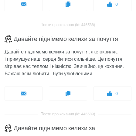
0
Тости про кохання (id: 446588)
Давайте піднімемо келихи за почуття
Давайте піднімемо келихи за почуття, яке окриляє
і примушує наші серця битися сильніше. Це почуття
зігріває нас теплом і ніжністю. Звичайно, це кохання.
Бажаю всім любити і бути улюбленими.
0
Тости про кохання (id: 446589)
Давайте піднімемо келихи за