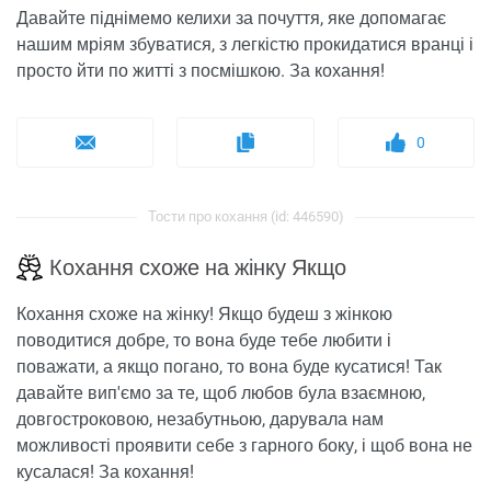
Давайте піднімемо келихи за почуття, яке допомагає
нашим мріям збуватися, з легкістю прокидатися вранці і
просто йти по житті з посмішкою. За кохання!
0
Тости про кохання (id: 446590)
Кохання схоже на жінку Якщо
Кохання схоже на жінку! Якщо будеш з жінкою
поводитися добре, то вона буде тебе любити і
поважати, а якщо погано, то вона буде кусатися! Так
давайте вип'ємо за те, щоб любов була взаємною,
довгостроковою, незабутньою, дарувала нам
можливості проявити себе з гарного боку, і щоб вона не
кусалася! За кохання!