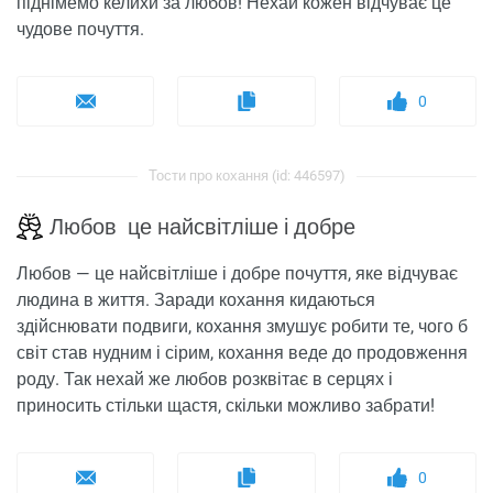
піднімемо келихи за любов! Нехай кожен відчуває це
чудове почуття.
0
Тости про кохання (id: 446597)
Любов це найсвітліше і добре
Любов — це найсвітліше і добре почуття, яке відчуває
людина в життя. Заради кохання кидаються
здійснювати подвиги, кохання змушує робити те, чого б
світ став нудним і сірим, кохання веде до продовження
роду. Так нехай же любов розквітає в серцях і
приносить стільки щастя, скільки можливо забрати!
0