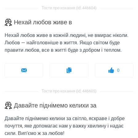
Тости про кохання (id: 446604)
Нехай любов живе в
Нехай любов живе в кожній людині, не вмирає ніколи.
Любов — найголовніше в життя. Якщо світом буде
правити любов, все в житті буде з добром і теплом.
0
Тости про кохання (id: 446605)
Давайте піднімемо келихи за
Давайте піднімемо келихи за світло, яскраве і добре
почуття, яке допомагає нам у важку хвилину і надає
сили. Вип'ємо ж за любов!