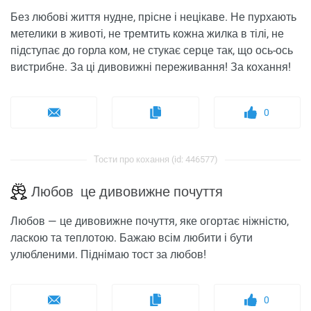
Без любові життя нудне, прісне і нецікаве. Не пурхають
метелики в животі, не тремтить кожна жилка в тілі, не
підступає до горла ком, не стукає серце так, що ось-ось
вистрибне. За ці дивовижні переживання! За кохання!
0
Тости про кохання (id: 446577)
Любов це дивовижне почуття
Любов — це дивовижне почуття, яке огортає ніжністю,
ласкою та теплотою. Бажаю всім любити і бути
улюбленими. Піднімаю тост за любов!
0