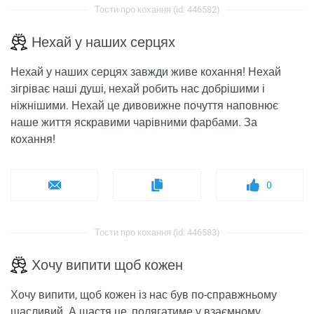
Тости про кохання (id: 446582)
Нехай у наших серцях
Нехай у наших серцях завжди живе кохання! Нехай
зігріває наші душі, нехай робить нас добрішими і
ніжнішими. Нехай це дивовижне почуття наповнює
наше життя яскравими чарівними фарбами. За
кохання!
0
Тости про кохання (id: 446583)
Хочу випити щоб кожен
Хочу випити, щоб кожен із нас був по-справжньому
щасливий. А щастя це, полягатиме у взаємному,