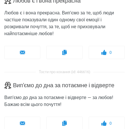
Любов є і вона прекрасна
Любов є і вона прекрасна. Вип'ємо за те, щоб люди
частіше показували один одному свої емоції і
розкривали почуття, за те, щоб не приховували
найпотаємніше любов!
0
Тости про кохання (id: 446616)
Вип'ємо до дна за потаємне і відверте
Вип'ємо до дна за потаємне і відверте — за любов!
Бажаю всім цього почуття!
0