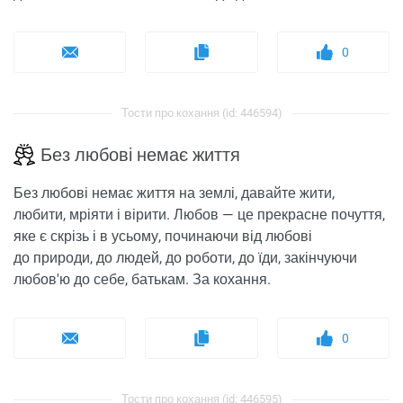
0
Тости про кохання (id: 446594)
Без любові немає життя
Без любові немає життя на землі, давайте жити,
любити, мріяти і вірити. Любов — це прекрасне почуття,
яке є скрізь і в усьому, починаючи від любові
до природи, до людей, до роботи, до їди, закінчуючи
любов'ю до себе, батькам. За кохання.
0
Тости про кохання (id: 446595)