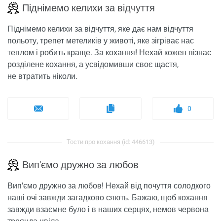
Піднімемо келихи за відчуття
Піднімемо келихи за відчуття, яке дає нам відчуття
польоту, трепет метеликів у животі, яке зігріває нас
теплом і робить краще. За кохання! Нехай кожен пізнає
розділене кохання, а усвідомивши своє щастя,
не втратить ніколи.
0
Тости про кохання (id: 446613)
Вип'ємо дружно за любов
Вип'ємо дружно за любов! Нехай від почуття солодкого
наші очі завжди загадково сяють. Бажаю, щоб кохання
завжди взаємне було і в наших серцях, немов червона