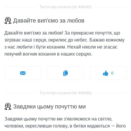
Тости про кохання (id: 446585)
Давайте вип'ємо за любов
Давайте вип'ємо за любов! За прекрасне почуття, що
зігріває наші серця, окрилює до небес. Бажаю кожному
з нас любити і бути коханим. Нехай ніколи не згасає
пекучий вогник кохання в наших серцях.
0
Тости про кохання (id: 446586)
Завдяки цьому почуттю ми
Завдяки цьому почуттю ми з'являємося на світло,
чоловіки, окресливши голову, в битви кидаються — його