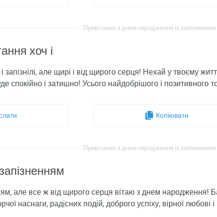
Привітання з днем ​​народження із запізненням 
ання хоч і
і запізнілі, але щирі і від щирого серця! Нехай у твоєму жит
уде спокійно і затишно! Усього найдобрішого і позитивного 
слати
Копіювати
Привітання з днем ​​народження із запізненням 
 запізненням
ям, але все ж від щирого серця вітаю з днем ​​народження! Б
рчої наснаги, радісних подій, доброго успіху, вірної любові 