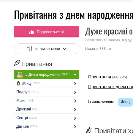
Привітання з днем ​​народження
Дуже красиві о
Подобається:
0
Завантажити красиві, від ду
Всього:
333
шт
фільтр з мови
Привітання
З Днем народження
(4811)
Привітання
(440295)
Жінці
(2560)
Привітання з днем ​​
Подрузі
(2817)
Мамі
(1608)
Із запізненням
Жінці
Дружині
(437)
Сестрі
(2008)
Дівчині
(1704)
Привітати 