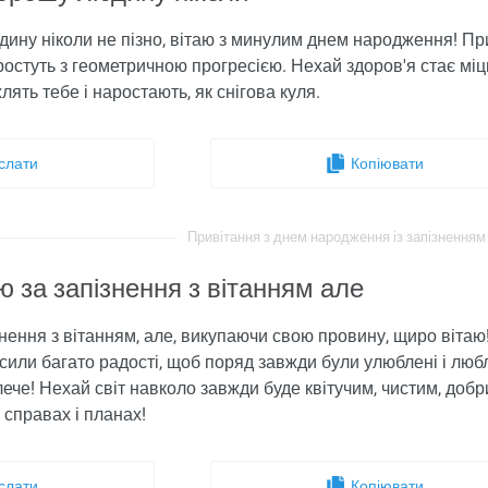
ину ніколи не пізно, вітаю з минулим днем ​​народження! Пр
 ростуть з геометричною прогресією. Нехай здоров'я стає міц
жлять тебе і наростають, як снігова куля.
слати
Копіювати
Привітання з днем ​​народження із запізненням 
 за запізнення з вітанням але
ення з вітанням, але, викупаючи свою провину, щиро вітаю! 
или багато радості, щоб поряд завжди були улюблені і любля
ече! Нехай світ навколо завжди буде квітучим, чистим, добри
 справах і планах!
слати
Копіювати