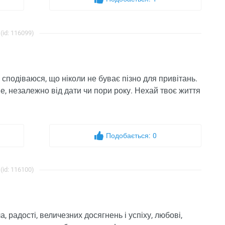
(id: 116099)
я сподіваюся, що ніколи не буває пізно для привітань.
е, незалежно від дати чи пори року. Нехай твоє життя
Подобається:
0
(id: 116100)
, радості, величезних досягнень і успіху, любові,