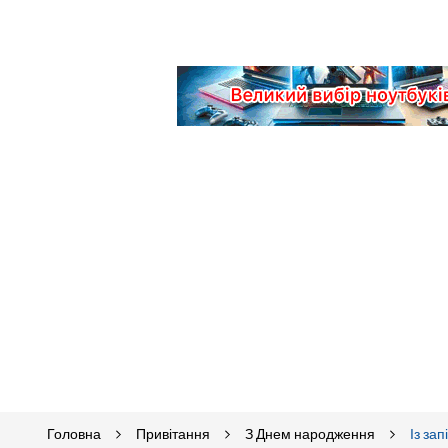
Головна
Привітання
З Днем народження
Із за