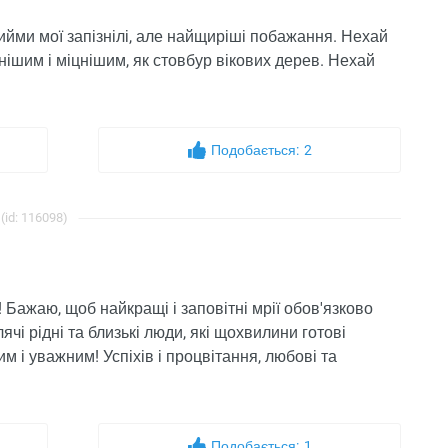
ийми мої запізнілі, але найщиріші побажання. Нехай
нішим і міцнішим, як стовбур вікових дерев. Нехай
Подобається:
2
(id: 116098)
Бажаю, щоб найкращі і заповітні мрії обов'язково
чі рідні та близькі люди, які щохвилини готові
м і уважним! Успіхів і процвітання, любові та
Подобається:
1