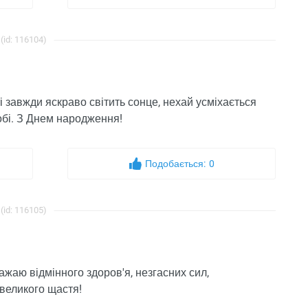
(id: 116104)
ті завжди яскраво світить сонце, нехай усміхається
тобі. З Днем народження!
Подобається:
0
(id: 116105)
ажаю відмінного здоров'я, незгасних сил,
і великого щастя!