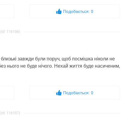
Подобається:
0
(id: 116106)
 близькі завжди були поруч, щоб посмішка ніколи не
без нього не буде нічого. Нехай життя буде насиченим,
Подобається:
0
(id: 116107)