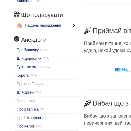
Кавказькі
(159)
Що подарувати
На день народження
Приймай віт
Анекдоти
Приймай вітання, хоч 
Про Вовочку
удача, нехай удома б
(1106)
Для дорослих
(119)
Тупі але смішні
(534)
Наді
Короткі
(249)
Про євреїв
(1322)
Для дітей
(396)
Пошлі
Вибач що з
(464)
Про равлика
(19)
Вибач, що з запізненн
Про Штирліца
(414)
невичерпних ідей, тво
Про негрів
(168)