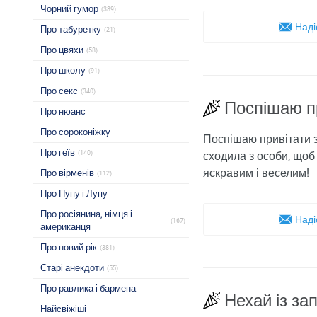
Чорний гумор
(389)
Наді
Про табуретку
(21)
Про цвяхи
(58)
Про школу
(91)
Про секс
(340)
Поспішаю п
Про нюанс
Про сороконіжку
Поспішаю привітати з
Про геїв
(140)
сходила з особи, щоб 
яскравим і веселим!
Про вірменів
(112)
Про Пупу і Лупу
Про росіянина, німця і
Наді
(167)
американця
Про новий рік
(381)
Старі анекдоти
(55)
Про равлика і бармена
Нехай із за
Найсвіжіші