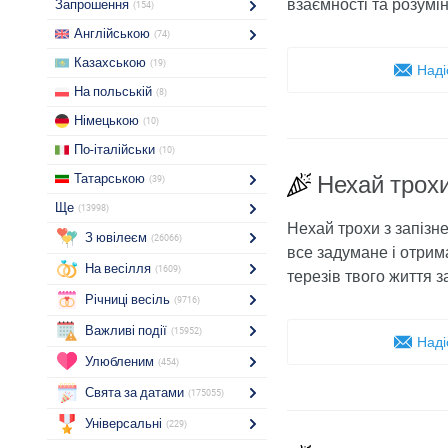
взаємності та розумін
Запрошення
(154)
Англійською
(74)
Казахською
(19)
Наді
На польській
(8)
Німецькою
(10)
По-італійськи
(10)
Татарською
Нехай трохи
(39)
Ще
(13998)
Нехай трохи з запізн
З ювілеєм
(26066)
все задумане і отрим
На весілля
(1609)
терезів твого життя 
Річниці весіль
(9716)
Важливі події
(15952)
Наді
Улюбленим
(454)
Свята за датами
(175055)
Універсальні
(229)