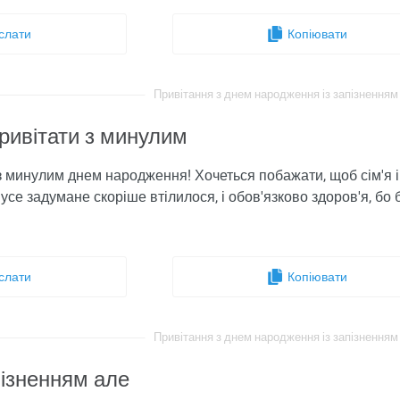
слати
Копіювати
Привітання з днем ​​народження із запізненням 
ривітати з минулим
 минулим днем ​​народження! Хочеться побажати, щоб сім'я і
усе задумане скоріше втілилося, і обов'язково здоров'я, бо 
слати
Копіювати
Привітання з днем ​​народження із запізненням 
пізненням але