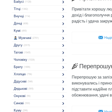
Бабусі
(1128)
Привітати хорошу люд
Тітці
(1362)
дохід і благополуччя
Внучці
(114)
радість і удача закру
Дочці
(608)
Кумі
(493)
Наді
Мужчині
(2701)
Другу
(2315)
Татові
(1045)
Чоловіку
(1026)
Перепрошую
Брату
(1696)
Хлопцю
(756)
Перепрошую за запізн
Дідусеві
(546)
виконувались і принос
Дядькові
підставити надійне пл
(595)
обожнювання, удачі в
Онукові
(96)
Синові
(533)
Куму
(299)
Наді