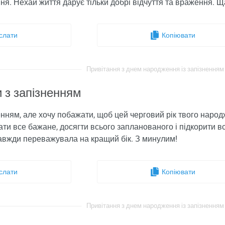
ня. Нехай життя дарує тільки добрі відчуття та враження. Щ
слати
Копіювати
Привітання з днем ​​народження із запізненням 
 з запізненням
енням, але хочу побажати, щоб цей черговий рік твого народ
ати все бажане, досягти всього запланованого і підкорити 
завжди переважувала на кращий бік. З минулим!
слати
Копіювати
Привітання з днем ​​народження із запізненням 