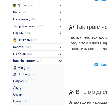
Дитині
(219)
Колезі
(792)
Начальнику
(890)
Так трапля
За професіями
(18145)
Рідним
(9134)
Так трапляється, що с
Прикольні
(581)
Тому вітаю з днем на
Короткі
(2408)
приносить лише радост
По рокам
(6924)
Із запізненням
(333)
Наді
Жінці
(36)
Чоловіку
(29)
Подрузі
(17)
Другу
(17)
Вітаю з дне
Сестрі
(18)
Брату
(18)
Вітаю з днем ​​народж