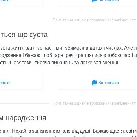
Привітання з днем ​​народження із запізненням 
ється що суєта
уєта життя затягує нас, і ми губимося в датах і числах. Але 
родження і бажаю, щоб гарні речі траплялися з тобою частіш
і. Зі святом! І тисяча вибачень за легке запізнення.
слати
Копіювати
Привітання з днем ​​народження із запізненням 
м ​​народження
ення! Нехай із запізненням, але від душі! Бажаю щастя, світла