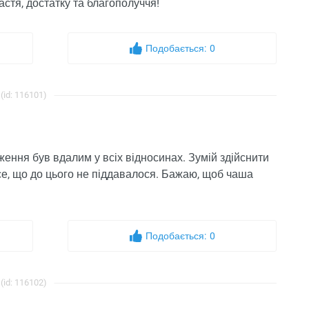
астя, достатку та благополуччя!
Подобається:
0
(id: 116101)
ження був вдалим у всіх відносинах. Зумій здійснити
все, що до цього не піддавалося. Бажаю, щоб чаша
Подобається:
0
(id: 116102)