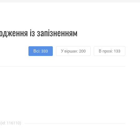
родження із запізненням
Всі: 333
У віршах: 200
В прозі: 133
(id: 116110)