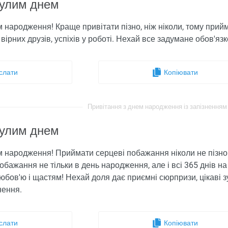
нулим днем
 ​​народження! Краще привітати пізно, ніж ніколи, тому прий
вірних друзів, успіхів у роботі. Нехай все задумане обов'язк
слати
Копіювати
Привітання з днем ​​народження із запізненням 
нулим днем
 ​​народження! Приймати серцеві побажання ніколи не пізно.
побажання не тільки в день народження, але і всі 365 днів н
бов'ю і щастям! Нехай доля дає приємні сюрпризи, цікаві зус
нення.
слати
Копіювати