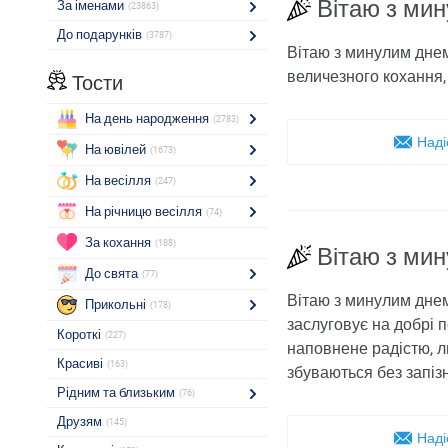
Вітаю з ми
За іменами
(23863)
До подарунків
(3787)
Вітаю з минулим днем
величезного кохання, 
Тости
На день народження
(2783)
Наді
На ювілей
(1673)
На весілля
(247)
На річницю весілля
(74)
За кохання
(188)
Вітаю з ми
До свята
(77)
Вітаю з минулим днем
Прикольні
(178)
заслуговує на добрі 
Короткі
(227)
наповнене радістю, лю
Красиві
(163)
збуваються без запіз
Рідним та близьким
(76)
Друзям
(145)
Наді