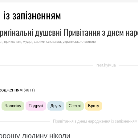
 із запізненням
ригінальні душевні Привітання з днем ​​на
ші, прикольні, мудрі, своїми словами, українською мовою
rest.kyiv.ua
народженням
(4811)
Чоловіку
Подрузі
Другу
Сестрі
Брату
Привітання з днем ​​народження із запізненням 
хорошу людину ніколи