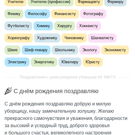
Учителю
Учителю (профессии)
Фармацевту
Фермеру
Физику
Философу
Финансисту
Фотографу
Футболисту
Химику
Хирургу
Хоккеисту
Хореографу
Художнику
Чиновнику
Шахматисту
Швее
Шеф-повару
Школьнику
Экологу
Экономисту
Электрику
Энергетику
Ювелиру
Юристу
Поздравления с днем рождения уборщице (id: 94677)
С днём рождения поздравляю
С днём рождения поздравляю добрую и милую
уборщицу, нашу замечательную золушку. Желаю
прекрасного самочувствия и уважения, благодарности
за высокий и усердный труд, доброго здоровья
и большого счастья, великолепного настроения