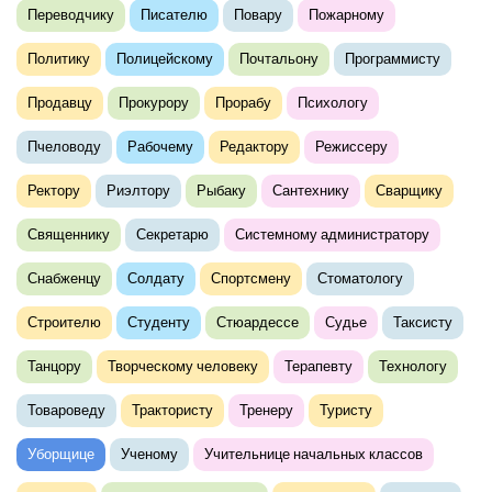
Переводчику
Писателю
Повару
Пожарному
Политику
Полицейскому
Почтальону
Программисту
Продавцу
Прокурору
Прорабу
Психологу
Пчеловоду
Рабочему
Редактору
Режиссеру
Ректору
Риэлтору
Рыбаку
Сантехнику
Сварщику
Священнику
Секретарю
Системному администратору
Снабженцу
Солдату
Спортсмену
Стоматологу
Строителю
Студенту
Стюардессе
Судье
Таксисту
Танцору
Творческому человеку
Терапевту
Технологу
Товароведу
Трактористу
Тренеру
Туристу
Уборщице
Ученому
Учительнице начальных классов