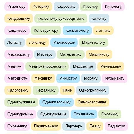
Инженеру
Историку
Кадровику
Кассиру
Кинологу
Кладовщику
Классному руководителю
Клиенту
Кондитеру
Конструктору
Косметологу
Летчику
Логисту
Логопеду
Маникюрше
Маркетологу
Массажисту
Мастеру
Математику
Машинисту
Медику
Медику (профессии)
Медсестре
Менеджеру
Методисту
Механику
Министру
Моряку
Музыканту
Налоговику
Нефтянику
Няне
Одногруппнику
Одногруппнице
Однокласснику
Однокласснице
Однокурснику
Однокурснице
Официанту
Охотнику
Охраннику
Парикмахеру
Партнеру
Певцу
Педиатру