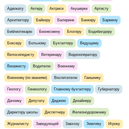
Адвокату
Актеру
Актрисе
Акушерке
Артисту
Архитектору
Байкеру
Балерине
Банкиру
Бармену
Библиотекарю
Бизнесмену
Блогеру
Бодибилдеру
Боксеру
Больному
Бухгалтеру
Ведущему
Велосипедисту
Ветеринару
Видеооператору
Визажисту
Водителю
Военному
Военному (по званиям)
Воспитателю
Гаишнику
Геологу
Гинекологу
Главному бухгалтеру
Губернатору
Дачнику
Депутату
Диджею
Дизайнеру
Директору школы
Диспетчеру
Железнодорожнику
Журналисту
Заведующей
Завхозу
Земляку
Игроку