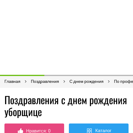
Главная
Поздравления
С днем рождения
По проф
Поздравления с днем рождения
уборщице
Каталог
Нравится:
0