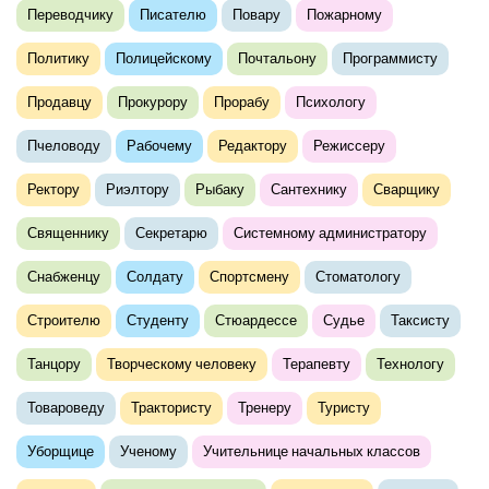
Переводчику
Писателю
Повару
Пожарному
Политику
Полицейскому
Почтальону
Программисту
Продавцу
Прокурору
Прорабу
Психологу
Пчеловоду
Рабочему
Редактору
Режиссеру
Ректору
Риэлтору
Рыбаку
Сантехнику
Сварщику
Священнику
Секретарю
Системному администратору
Снабженцу
Солдату
Спортсмену
Стоматологу
Строителю
Студенту
Стюардессе
Судье
Таксисту
Танцору
Творческому человеку
Терапевту
Технологу
Товароведу
Трактористу
Тренеру
Туристу
Уборщице
Ученому
Учительнице начальных классов