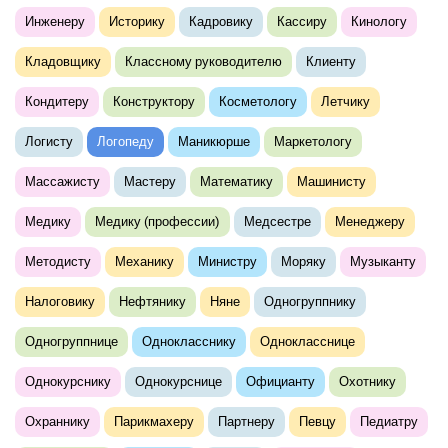
Инженеру
Историку
Кадровику
Кассиру
Кинологу
Кладовщику
Классному руководителю
Клиенту
Кондитеру
Конструктору
Косметологу
Летчику
Логисту
Логопеду
Маникюрше
Маркетологу
Массажисту
Мастеру
Математику
Машинисту
Медику
Медику (профессии)
Медсестре
Менеджеру
Методисту
Механику
Министру
Моряку
Музыканту
Налоговику
Нефтянику
Няне
Одногруппнику
Одногруппнице
Однокласснику
Однокласснице
Однокурснику
Однокурснице
Официанту
Охотнику
Охраннику
Парикмахеру
Партнеру
Певцу
Педиатру