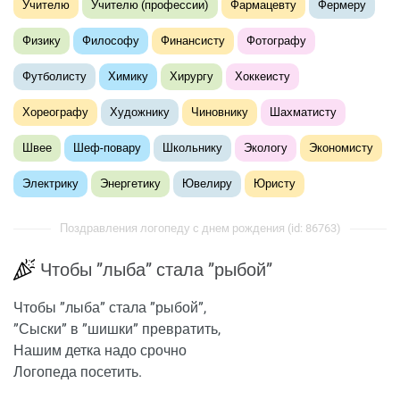
Учителю
Учителю (профессии)
Фармацевту
Фермеру
Физику
Философу
Финансисту
Фотографу
Футболисту
Химику
Хирургу
Хоккеисту
Хореографу
Художнику
Чиновнику
Шахматисту
Швее
Шеф-повару
Школьнику
Экологу
Экономисту
Электрику
Энергетику
Ювелиру
Юристу
Поздравления логопеду с днем рождения (id: 86763)
Чтобы ”лыба” стала ”рыбой”
Чтобы ”лыба” стала ”рыбой”,
”Сыски” в ”шишки” превратить,
Нашим детка надо срочно
Логопеда посетить.