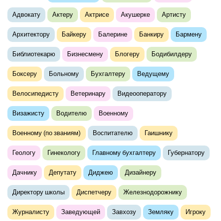
Адвокату
Актеру
Актрисе
Акушерке
Артисту
Архитектору
Байкеру
Балерине
Банкиру
Бармену
Библиотекарю
Бизнесмену
Блогеру
Бодибилдеру
Боксеру
Больному
Бухгалтеру
Ведущему
Велосипедисту
Ветеринару
Видеооператору
Визажисту
Водителю
Военному
Военному (по званиям)
Воспитателю
Гаишнику
Геологу
Гинекологу
Главному бухгалтеру
Губернатору
Дачнику
Депутату
Диджею
Дизайнеру
Директору школы
Диспетчеру
Железнодорожнику
Журналисту
Заведующей
Завхозу
Земляку
Игроку