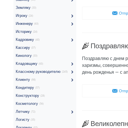
Земляку
(33)
Отпр
Игроку
(24)
Инженеру
(63)
Историку
(24)
Кадровику
(40)
Поздравляю
Кассиру
(37)
Кинологу
(33)
Поздравляю с днем р
Кладовщику
(63)
харизмы, совершенно
Классному руководителю
день рожденья — с а
(245)
Клиенту
(98)
Кондитеру
(57)
Отпр
Конструктору
(28)
Косметологу
(56)
Летчику
(72)
Логисту
(35)
Великолепн
Логопеду
(37)