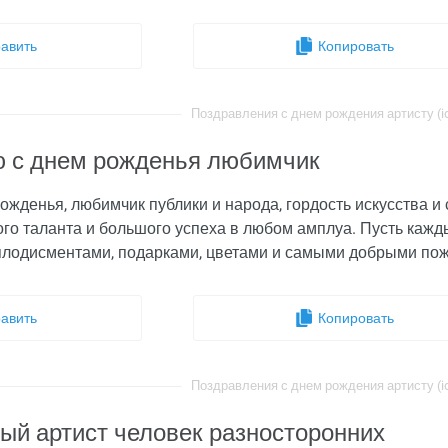
авить
Копировать
Поздравления с днем рождения артисту (id
 с днем рожденья любимчик
ожденья, любимчик публики и народа, гордость искусства и
го таланта и большого успеха в любом амплуа. Пусть кажды
плодисментами, подарками, цветами и самыми добрыми по
авить
Копировать
Поздравления с днем рождения артисту (id
ый артист человек разносторонних