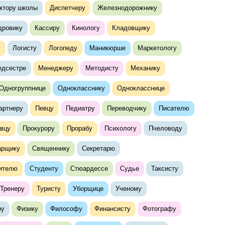
ктору школы
Диспетчеру
Железнодорожнику
дровику
Кассиру
Кинологу
Кладовщику
у
Логисту
Логопеду
Маникюрше
Маркетологу
дсестре
Менеджеру
Методисту
Механику
Одногруппнице
Однокласснику
Однокласснице
артнеру
Певцу
Педиатру
Переводчику
Писателю
вцу
Прокурору
Прорабу
Психологу
Пчеловоду
арщику
Священнику
Секретарю
ителю
Студенту
Стюардессе
Судье
Таксисту
Тренеру
Туристу
Уборщице
Ученому
ру
Физику
Философу
Финансисту
Фотографу