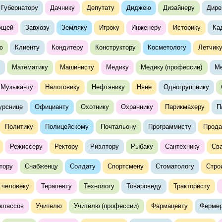
Губернатору
Дачнику
Депутату
Диджею
Дизайнеру
Дире
ющей
Завхозу
Земляку
Игроку
Инженеру
Историку
Ка
ю
Клиенту
Кондитеру
Конструктору
Косметологу
Летчик
Математику
Машинисту
Медику
Медику (профессии)
Ме
Музыканту
Налоговику
Нефтянику
Няне
Одногруппнику
урснице
Официанту
Охотнику
Охраннику
Парикмахеру
П
Политику
Полицейскому
Почтальону
Программисту
Прода
Режиссеру
Ректору
Риэлтору
Рыбаку
Сантехнику
Св
тору
Снабженцу
Солдату
Спортсмену
Стоматологу
Стро
 человеку
Терапевту
Технологу
Товароведу
Трактористу
классов
Учителю
Учителю (профессии)
Фармацевту
Ферме