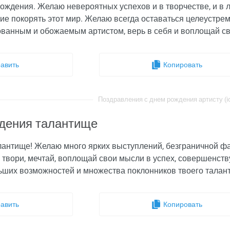
ождения. Желаю невероятных успехов и в творчестве, и в л
ие покорять этот мир. Желаю всегда оставаться целеустре
ванным и обожаемым артистом, верь в себя и воплощай св
авить
Копировать
Поздравления с днем рождения артисту (id
дения талантище
лантище! Желаю много ярких выступлений, безграничной фан
 твори, мечтай, воплощай свои мысли в успех, совершенству
ших возможностей и множества поклонников твоего талант
авить
Копировать