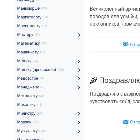
Маникюрше
Великолепный артист,
(109)
поводов для улыбки,
Маркетологу
(34)
поклонников, громки
Массажисту
(37)
Мастеру
(28)
Математику
(29)
Отпр
Машинисту
(25)
Медику
(264)
Медику (профессии)
(196)
Медсестре
Поздравляю
(69)
Менеджеру
(63)
Поздравляю с важной
Методисту
(46)
чувствовать себя, сл
Механику
(45)
Министру
(80)
Отпр
Моряку
(105)
Музыканту
(143)
Налоговику
(24)