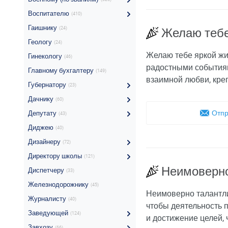
Воспитателю
(410)
Гаишнику
(24)
Желаю тебе
Геологу
(24)
Желаю тебе яркой жи
Гинекологу
(46)
радостными событиям
Главному бухгалтеру
(149)
взаимной любви, креп
Губернатору
(23)
Дачнику
(60)
Отпр
Депутату
(43)
Диджею
(40)
Дизайнеру
(72)
Директору школы
(121)
Неимоверно
Диспетчеру
(33)
Железнодорожнику
(45)
Неимоверно талантли
Журналисту
(40)
чтобы деятельность п
Заведующей
(124)
и достижение целей,
Завхозу
(66)