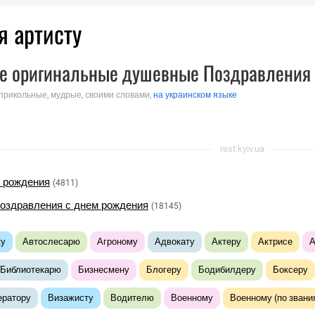
я артисту
е оригинальные душевные Поздравления 
 прикольные, мудрые, своими словами,
на украинском языке
rest.kyiv.ua
 рождения
(4811)
оздравления с днем рождения
(18145)
ку
Автослесарю
Агроному
Адвокату
Актеру
Актрисе
А
Библиотекарю
Бизнесмену
Блогеру
Бодибилдеру
Боксеру
ератору
Визажисту
Водителю
Военному
Военному (по звани