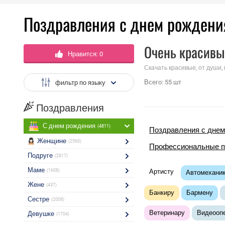
Поздравления с днем рождени
Очень красивы
Нравится:
0
Скачать красивые, от души,
Всего:
55
шт
фильтр по языку
Поздравления
С днем рождения
(4811)
Поздравления с днем
Женщине
(2560)
Профессиональные п
Подруге
(2817)
Маме
(1608)
Артисту
Автомехани
Жене
(437)
Банкиру
Бармену
Сестре
(2008)
Ветеринару
Видеооп
Девушке
(1704)