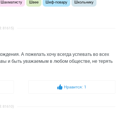
Шахматисту
Швее
Шеф-повару
Школьнику
: 81615)
ождения. А пожелать хочу всегда успевать во всех
лавы и быть уважаемым в любом обществе, не терять
Нравится:
1
: 81610)