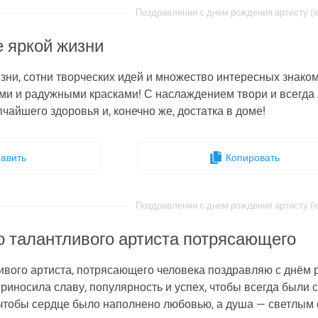
Поздравления с днем рождения артисту (id
 яркой жизни
зни, сотни творческих идей и множество интересных знако
и и радужными красками! С наслаждением твори и всегда л
чайшего здоровья и, конечно же, достатка в доме!
авить
Копировать
Поздравления с днем рождения артисту (id
 талантливого артиста потрясающего
вого артиста, потрясающего человека поздравляю с днём р
риносила славу, популярность и успех, чтобы всегда были
 чтобы сердце было наполнено любовью, а душа — светлым 