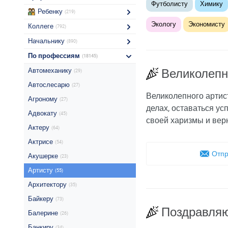
Футболисту
Химику
Ребенку
(219)
Экологу
Экономисту
Коллеге
(792)
Начальнику
(890)
По профессиям
(18145)
Автомеханику
Великолепн
(29)
Автослесарю
(27)
Великолепного артист
Агроному
(27)
делах, оставаться у
Адвокату
(45)
своей харизмы и верн
Актеру
(64)
Актрисе
(54)
Отпр
Акушерке
(23)
Артисту
(55)
Архитектору
(35)
Байкеру
(73)
Поздравляю
Балерине
(26)
Банкиру
(34)