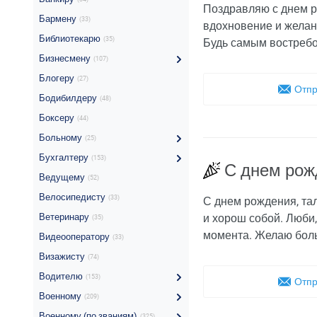
Поздравляю с днем р
Бармену
(33)
вдохновение и желан
Библиотекарю
(35)
Будь самым востребо
Бизнесмену
(107)
Блогеру
(27)
Отпр
Бодибилдеру
(48)
Боксеру
(44)
Больному
(25)
Бухгалтеру
(153)
С днем рож
Ведущему
(52)
Велосипедисту
(33)
С днем рождения, та
Ветеринару
и хорош собой. Люби,
(35)
момента. Желаю боль
Видеооператору
(33)
Визажисту
(74)
Водителю
(153)
Отпр
Военному
(209)
Военному (по званиям)
(325)