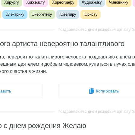
Хирургу
Хоккеисту
Хореографу
Художнику
Чиновнику
Электрику
Энергетику
Ювелиру
Юристу
Поздравления с днем рождения артисту (id
ого артиста невероятно талантливого
а, невероятно талантливого человека поздравляю с днём р
спешным деятелем и добрым человеком, купаться в лучах с
ого счастья в жизни.
авить
Копировать
Поздравления с днем рождения артисту (id
 с днем рождения Желаю