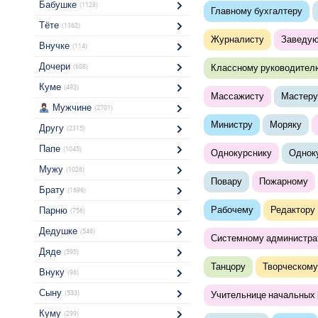
Бабушке
(1128)
Главному бухгалтеру
Тёте
(1362)
Журналисту
Заведу
Внучке
(114)
Дочери
Классному руководител
(608)
Куме
(493)
Массажисту
Мастеру
Мужчине
(2701)
Министру
Моряку
Другу
(2315)
Папе
(1045)
Однокурснику
Однок
Мужу
(1026)
Повару
Пожарному
Брату
(1696)
Рабочему
Редактору
Парню
(756)
Дедушке
(546)
Системному администра
Дяде
(595)
Танцору
Творческому
Внуку
(96)
Сыну
(533)
Учительнице начальных 
Куму
(299)