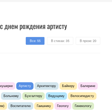
с днем рождения артисту
Все: 55
В стихах: 35
В прозе: 20
кушерке
Артисту
Архитектору
Байкеру
Балерине
Больному
Бухгалтеру
Ведущему
Велосипедисту
ям)
Воспитателю
Гаишнику
Геологу
Гинекологу