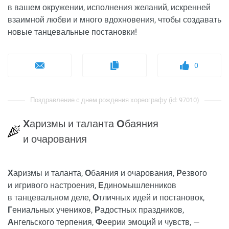
в вашем окружении, исполнения желаний, искренней
взаимной любви и много вдохновения, чтобы создавать
новые танцевальные постановки!
0
Поздравление с днем рождения хореографу (id: 97010)
Х
аризмы и таланта
О
баяния
и очарования
Х
аризмы и таланта,
О
баяния и очарования,
Р
езвого
и игривого настроения,
Е
диномышленников
в танцевальном деле,
О
тличных идей и постановок,
Г
ениальных учеников,
Р
адостных праздников,
А
нгельского терпения,
Ф
еерии эмоций и чувств, —