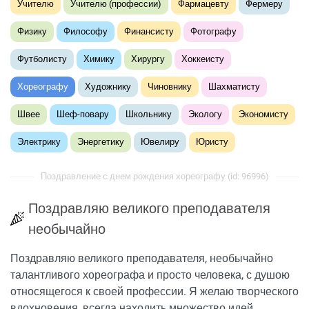
Учителю
Учителю (профессии)
Фармацевту
Фермеру
Физику
Философу
Финансисту
Фотографу
Футболисту
Химику
Хирургу
Хоккеисту
Хореографу
Художнику
Чиновнику
Шахматисту
Швее
Шеф-повару
Школьнику
Экологу
Экономисту
Электрику
Энергетику
Ювелиру
Юристу
Поздравление с днем рождения хореографу (id: 96996)
Поздравляю великого преподавателя
необычайно
Поздравляю великого преподавателя, необычайно
талантливого хореографа и просто человека, с душою
относящегося к своей профессии. Я желаю творческого
вдохновения, всегда находить множество идей