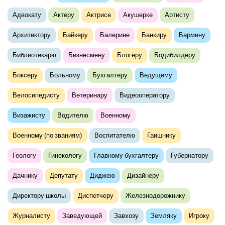
Адвокату
Актеру
Актрисе
Акушерке
Артисту
Архитектору
Байкеру
Балерине
Банкиру
Бармену
Библиотекарю
Бизнесмену
Блогеру
Бодибилдеру
Боксеру
Больному
Бухгалтеру
Ведущему
Велосипедисту
Ветеринару
Видеооператору
Визажисту
Водителю
Военному
Военному (по званиям)
Воспитателю
Гаишнику
Геологу
Гинекологу
Главному бухгалтеру
Губернатору
Дачнику
Депутату
Диджею
Дизайнеру
Директору школы
Диспетчеру
Железнодорожнику
Журналисту
Заведующей
Завхозу
Земляку
Игроку