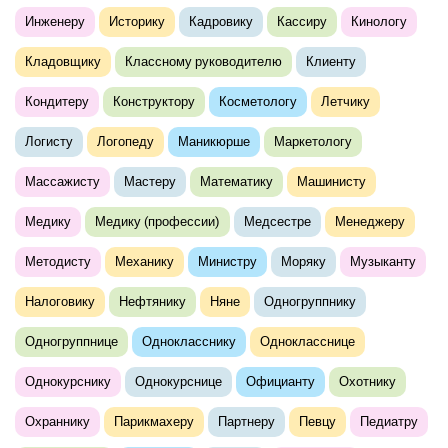
Инженеру
Историку
Кадровику
Кассиру
Кинологу
Кладовщику
Классному руководителю
Клиенту
Кондитеру
Конструктору
Косметологу
Летчику
Логисту
Логопеду
Маникюрше
Маркетологу
Массажисту
Мастеру
Математику
Машинисту
Медику
Медику (профессии)
Медсестре
Менеджеру
Методисту
Механику
Министру
Моряку
Музыканту
Налоговику
Нефтянику
Няне
Одногруппнику
Одногруппнице
Однокласснику
Однокласснице
Однокурснику
Однокурснице
Официанту
Охотнику
Охраннику
Парикмахеру
Партнеру
Певцу
Педиатру