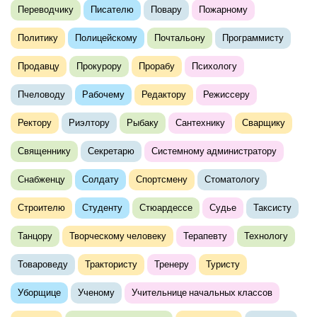
Переводчику
Писателю
Повару
Пожарному
Политику
Полицейскому
Почтальону
Программисту
Продавцу
Прокурору
Прорабу
Психологу
Пчеловоду
Рабочему
Редактору
Режиссеру
Ректору
Риэлтору
Рыбаку
Сантехнику
Сварщику
Священнику
Секретарю
Системному администратору
Снабженцу
Солдату
Спортсмену
Стоматологу
Строителю
Студенту
Стюардессе
Судье
Таксисту
Танцору
Творческому человеку
Терапевту
Технологу
Товароведу
Трактористу
Тренеру
Туристу
Уборщице
Ученому
Учительнице начальных классов