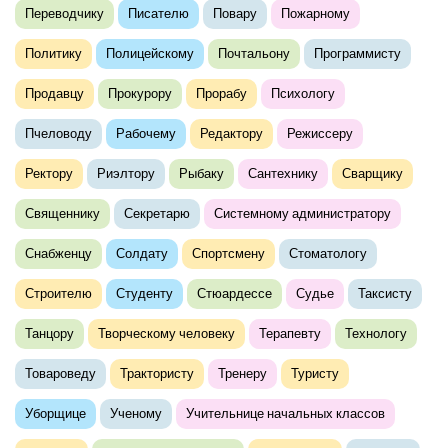
Переводчику
Писателю
Повару
Пожарному
Политику
Полицейскому
Почтальону
Программисту
Продавцу
Прокурору
Прорабу
Психологу
Пчеловоду
Рабочему
Редактору
Режиссеру
Ректору
Риэлтору
Рыбаку
Сантехнику
Сварщику
Священнику
Секретарю
Системному администратору
Снабженцу
Солдату
Спортсмену
Стоматологу
Строителю
Студенту
Стюардессе
Судье
Таксисту
Танцору
Творческому человеку
Терапевту
Технологу
Товароведу
Трактористу
Тренеру
Туристу
Уборщице
Ученому
Учительнице начальных классов