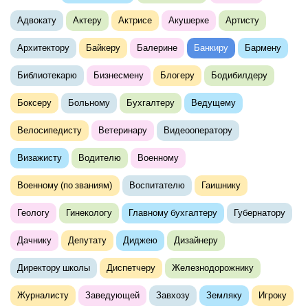
Адвокату
Актеру
Актрисе
Акушерке
Артисту
Архитектору
Байкеру
Балерине
Банкиру
Бармену
Библиотекарю
Бизнесмену
Блогеру
Бодибилдеру
Боксеру
Больному
Бухгалтеру
Ведущему
Велосипедисту
Ветеринару
Видеооператору
Визажисту
Водителю
Военному
Военному (по званиям)
Воспитателю
Гаишнику
Геологу
Гинекологу
Главному бухгалтеру
Губернатору
Дачнику
Депутату
Диджею
Дизайнеру
Директору школы
Диспетчеру
Железнодорожнику
Журналисту
Заведующей
Завхозу
Земляку
Игроку