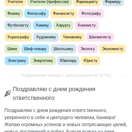
Учителю
Учителю (профессии)
Фармацевту
Фермеру
Физику
Философу
Финансисту
Фотографу
Футболисту
Химику
Хирургу
Хоккеисту
Хореографу
Художнику
Чиновнику
Шахматисту
Швее
Шеф-повару
Школьнику
Экологу
Экономисту
Электрику
Энергетику
Ювелиру
Юристу
Поздравления банкиру с днем рождения (id: 81793)
Поздравляю с днем рождения
ответственного
Поздравляю с днем рождения ответственного,
уверенного в себе и цветущего человека, банкира!
Желаю огромных успехов и новых потрясающих целей,
новых достижений и побед. Будьте всегда на пике