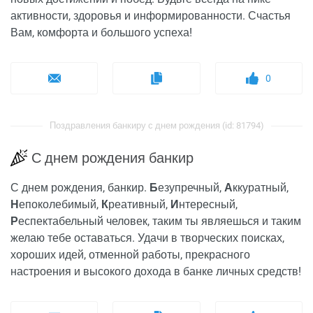
активности, здоровья и информированности. Счастья
Вам, комфорта и большого успеха!
0
Поздравления банкиру с днем рождения (id: 81794)
С днем рождения банкир
С днем рождения, банкир.
Б
езупречный,
А
ккуратный,
Н
епоколебимый,
К
реативный,
И
нтересный,
Р
еспектабельный человек, таким ты являешься и таким
желаю тебе оставаться. Удачи в творческих поисках,
хороших идей, отменной работы, прекрасного
настроения и высокого дохода в банке личных средств!