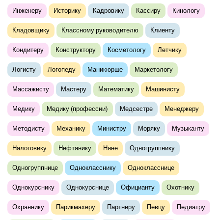
Инженеру
Историку
Кадровику
Кассиру
Кинологу
Кладовщику
Классному руководителю
Клиенту
Кондитеру
Конструктору
Косметологу
Летчику
Логисту
Логопеду
Маникюрше
Маркетологу
Массажисту
Мастеру
Математику
Машинисту
Медику
Медику (профессии)
Медсестре
Менеджеру
Методисту
Механику
Министру
Моряку
Музыканту
Налоговику
Нефтянику
Няне
Одногруппнику
Одногруппнице
Однокласснику
Однокласснице
Однокурснику
Однокурснице
Официанту
Охотнику
Охраннику
Парикмахеру
Партнеру
Певцу
Педиатру