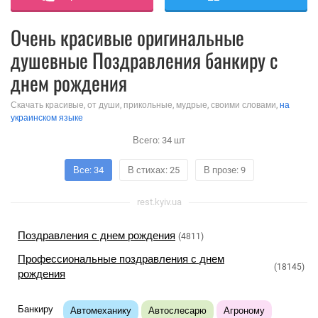
Очень красивые оригинальные
душевные Поздравления банкиру с
днем рождения
Скачать красивые, от души, прикольные, мудрые, своими словами,
на
украинском языке
Всего:
34
шт
Все: 34
В стихах: 25
В прозе: 9
rest.kyiv.ua
Поздравления с днем рождения
(4811)
Профессиональные поздравления с днем
(18145)
рождения
Банкиру
Автомеханику
Автослесарю
Агроному