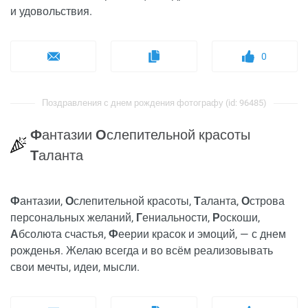
и удовольствия.
0
Поздравления с днем рождения фотографу (id: 96485)
Ф
антазии
О
слепительной красоты
Т
аланта
Ф
антазии,
О
слепительной красоты,
Т
аланта,
О
строва
персональных желаний,
Г
ениальности,
Р
оскоши,
А
бсолюта счастья,
Ф
еерии красок и эмоций, — с днем
рожденья. Желаю всегда и во всём реализовывать
свои мечты, идеи, мысли.