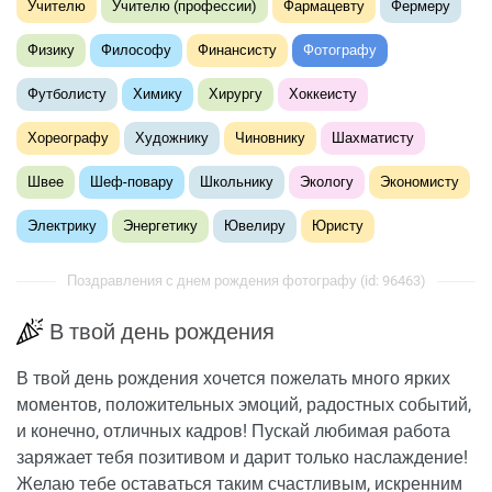
Учителю
Учителю (профессии)
Фармацевту
Фермеру
Физику
Философу
Финансисту
Фотографу
Футболисту
Химику
Хирургу
Хоккеисту
Хореографу
Художнику
Чиновнику
Шахматисту
Швее
Шеф-повару
Школьнику
Экологу
Экономисту
Электрику
Энергетику
Ювелиру
Юристу
Поздравления с днем рождения фотографу (id: 96463)
В твой день рождения
В твой день рождения хочется пожелать много ярких
моментов, положительных эмоций, радостных событий,
и конечно, отличных кадров! Пускай любимая работа
заряжает тебя позитивом и дарит только наслаждение!
Желаю тебе оставаться таким счастливым, искренним