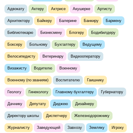
Адвокату
Актеру
Актрисе
Акушерке
Артисту
Архитектору
Байкеру
Балерине
Банкиру
Бармену
Библиотекарю
Бизнесмену
Блогеру
Бодибилдеру
Боксеру
Больному
Бухгалтеру
Ведущему
Велосипедисту
Ветеринару
Видеооператору
Визажисту
Водителю
Военному
Военному (по званиям)
Воспитателю
Гаишнику
Геологу
Гинекологу
Главному бухгалтеру
Губернатору
Дачнику
Депутату
Диджею
Дизайнеру
Директору школы
Диспетчеру
Железнодорожнику
Журналисту
Заведующей
Завхозу
Земляку
Игроку