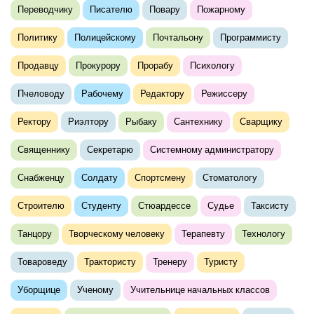
Переводчику
Писателю
Повару
Пожарному
Политику
Полицейскому
Почтальону
Программисту
Продавцу
Прокурору
Прорабу
Психологу
Пчеловоду
Рабочему
Редактору
Режиссеру
Ректору
Риэлтору
Рыбаку
Сантехнику
Сварщику
Священнику
Секретарю
Системному администратору
Снабженцу
Солдату
Спортсмену
Стоматологу
Строителю
Студенту
Стюардессе
Судье
Таксисту
Танцору
Творческому человеку
Терапевту
Технологу
Товароведу
Трактористу
Тренеру
Туристу
Уборщице
Ученому
Учительнице начальных классов