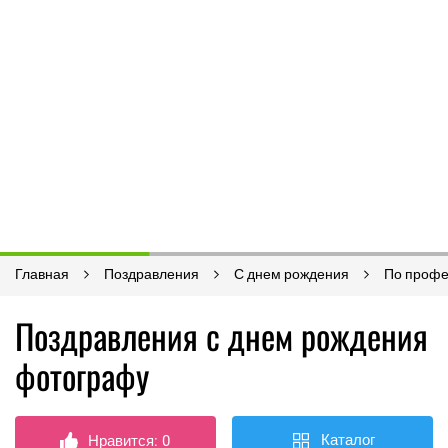
Главная
Поздравления
С днем рождения
По проф
Поздравления с днем рождения
фотографу
Каталог
Нравится:
0