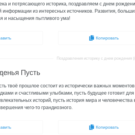
ека и потрясающего историка, поздравляем с днем рождени
й информации из интересных источников. Развития, больших
ья и насыщения пытливого ума!
авить
Копировать
Поздравления историку с днем рождения (i
денья Пусть
сть твоё прошлое состоит из исторически важных моментов
ками и счастливыми улыбками, пусть будущее готовит для 
увлекательных историй, пусть история мира и человечества
вершения чего-то грандиозного.
авить
Копировать