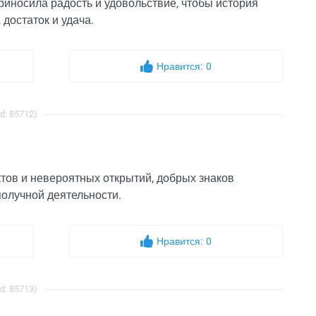
риносила радость и удовольствие, чтобы история
 достаток и удача.
Нравится:
0
d: 85712)
тов и невероятных открытий, добрых знаков
получной деятельности.
Нравится:
0
d: 85713)