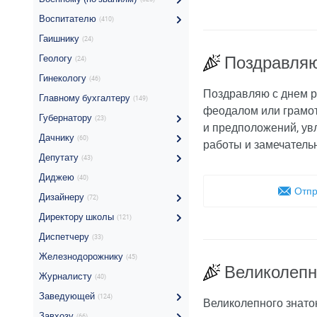
Воспитателю
(410)
Гаишнику
(24)
Геологу
Поздравляю
(24)
Гинекологу
(46)
Поздравляю с днем р
Главному бухгалтеру
(149)
феодалом или грамот
Губернатору
(23)
и предположений, ув
Дачнику
(60)
работы и замечатель
Депутату
(43)
Диджею
(40)
Отпр
Дизайнеру
(72)
Директору школы
(121)
Диспетчеру
(33)
Железнодорожнику
(45)
Великолепн
Журналисту
(40)
Заведующей
(124)
Великолепного знато
Завхозу
(66)