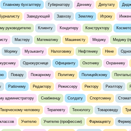
Главному бухгалтеру
Губернатору
Дачнику
Депутату
Дид
урналисту
Заведующей
Завхозу
Земляку
Игроку
Инжен
му руководителю
Клиенту
Кондитеру
Конструктору
Космето
исту
Мастеру
Математику
Машинисту
Медику
Медику (
Моряку
Музыканту
Налоговику
Нефтянику
Няне
Одно
курснику
Однокурснице
Официанту
Охотнику
Охраннику
лю
Повару
Пожарному
Политику
Полицейскому
Почталь
у
Рабочему
Редактору
Режиссеру
Ректору
Риэлтору
му администратору
Снабженцу
Солдату
Спортсмену
Стомат
Творческому человеку
Терапевту
Технологу
Товароведу
Тр
классов
Учителю
Учителю (профессии)
Фармацевту
Ферме