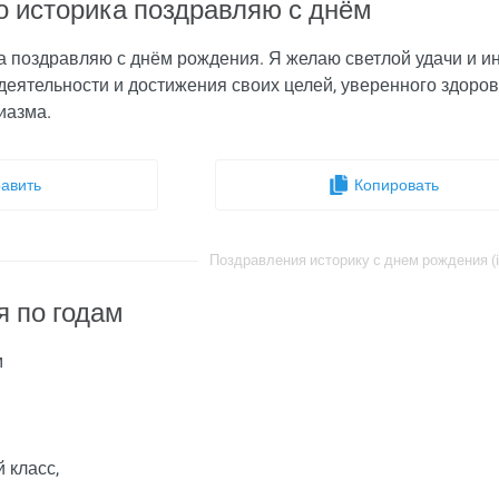
о историка поздравляю с днём
а поздравляю с днём рождения. Я желаю светлой удачи и и
деятельности и достижения своих целей, уверенного здоров
иазма.
авить
Копировать
Поздравления историку с днем рождения (i
я по годам
м
 класс,