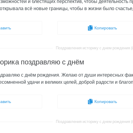
зможностей и блестящих перспектив, чтобы деятельность п
 открывала всё новые границы, чтобы в жизни было счастье,
авить
Копировать
Поздравления историку с днем рождения (i
торика поздравляю с днём
здравляю с днём рождения. Желаю от души интересных фак
есомненной удачи и великих целей, доброй радости и благо
авить
Копировать
Поздравления историку с днем рождения (i