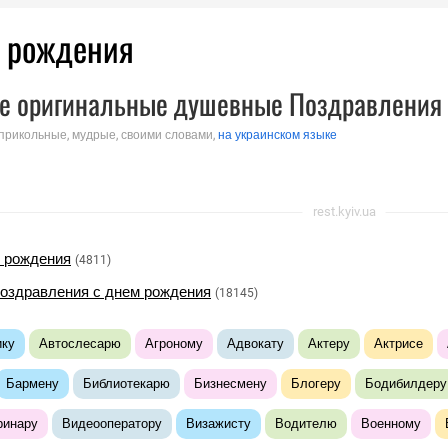
м рождения
е оригинальные душевные Поздравления 
 прикольные, мудрые, своими словами,
на украинском языке
rest.kyiv.ua
 рождения
(4811)
оздравления с днем рождения
(18145)
ику
Автослесарю
Агроному
Адвокату
Актеру
Актрисе
Бармену
Библиотекарю
Бизнесмену
Блогеру
Бодибилдеру
ринару
Видеооператору
Визажисту
Водителю
Военному