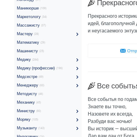
Прекрасног
Маникюрше
(109)
Прекрасного историк
Маркетологу
(34)
идей, благополучной 
Массажисту
(37)
и неугасаемого энтуз
Мастеру
(28)
Математику
(29)
Отпр
Машинисту
(25)
Медику
(264)
Медику (профессии)
(196)
Медсестре
(69)
Все событь
Менеджеру
(63)
Методисту
(46)
Все событья по года
Механику
(45)
Знаете вы точно,
Министру
(80)
Назовете их всегда,
Моряку
(105)
Разбуди вас ночью!
Музыканту
Вы историк — высший
(143)
Дар вам дан от Бога,
Налоговику
(24)