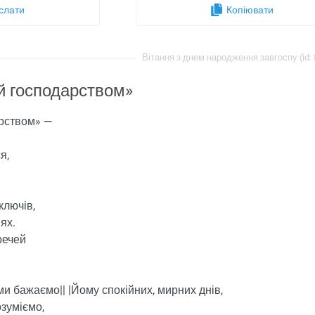
слати
Копіювати
Вітання з днем ​​народження завгоспу (id:
й господарством»
рством» —
я,
ключів,
ях.
речей
ми бажаємо|| |Йому спокійних, мирних днів,
озуміємо,