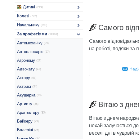
Дитині
(219)
Колезі
(792)
Начальнику
Самого відп
(890)
За професіями
(18145)
Самого відповідально
Автомеханіку
(29)
на роботі, подяки за 
Автослюсарю
(27)
Агроному
(27)
Наді
Адвокату
(45)
Актору
(64)
Актрисі
(54)
Акушерка
(23)
Вітаю з дне
Артисту
(55)
Архітектору
(35)
Вітаю з днем ​​народж
Байкеру
(73)
нехай залучається до
Балеріні
(26)
веселі дні в чудовій к
Банки Ру
(34)