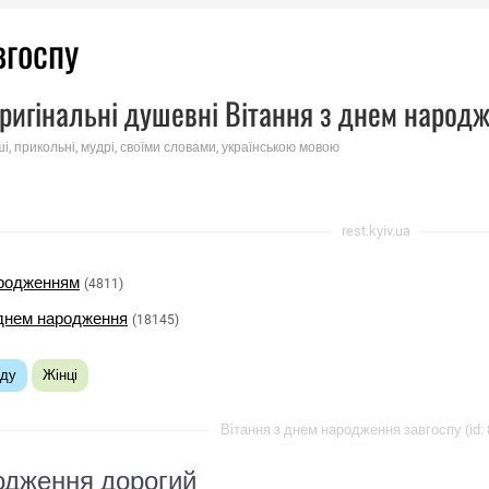
вгоспу
ригінальні душевні Вітання з днем ​​народ
ші, прикольні, мудрі, своїми словами, українською мовою
rest.kyiv.ua
народженням
(4811)
днем ​​народження
(18145)
аду
Жінці
Вітання з днем ​​народження завгоспу (id:
родження дорогий