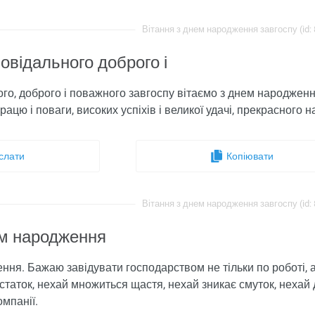
Вітання з днем ​​народження завгоспу (id:
овідального доброго і
го, доброго і поважного завгоспу вітаємо з днем ​​народженн
працю і поваги, високих успіхів і великої удачі, прекрасного
слати
Копіювати
Вітання з днем ​​народження завгоспу (id:
м ​​народження
ення. Бажаю завідувати господарством не тільки по роботі, а
статок, нехай множиться щастя, нехай зникає смуток, нехай
омпанії.