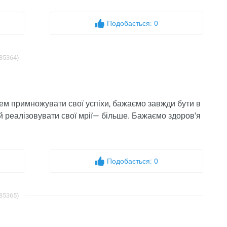
Подобається:
0
 85364)
ем ​​примножувати свої успіхи, бажаємо завжди бути в
й реалізовувати свої мрії— більше. Бажаємо здоров'я
Подобається:
0
 85365)