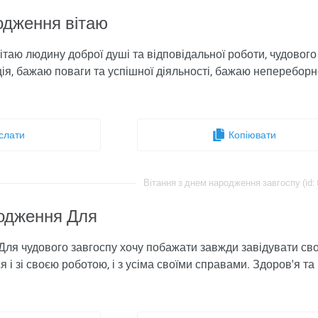
родження вітаю
вітаю людину доброї душі та відповідальної роботи, чудовог
ція, бажаю поваги та успішної діяльності, бажаю непереборн
слати
Копіювати
Вітання з днем ​​народження завгоспу (id:
одження Для
Для чудового завгоспу хочу побажати завжди завідувати св
і зі своєю роботою, і з усіма своїми справами. Здоров'я та п