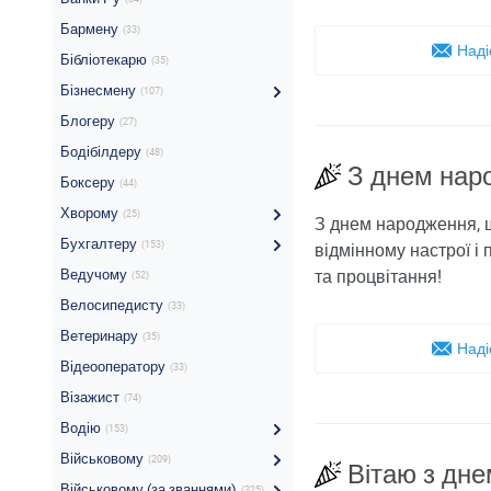
Бармену
(33)
Наді
Бібліотекарю
(35)
Бізнесмену
(107)
Блогеру
(27)
Бодібілдеру
(48)
З днем ​​на
Боксеру
(44)
Хворому
(25)
З днем ​​народження,
Бухгалтеру
(153)
відмінному настрої і
Ведучому
та процвітання!
(52)
Велосипедисту
(33)
Ветеринару
(35)
Наді
Відеооператору
(33)
Візажист
(74)
Водію
(153)
Військовому
(209)
Вітаю з дне
Військовому (за званнями)
(325)