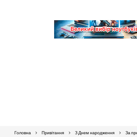
Головна
Привітання
З Днем народження
За п