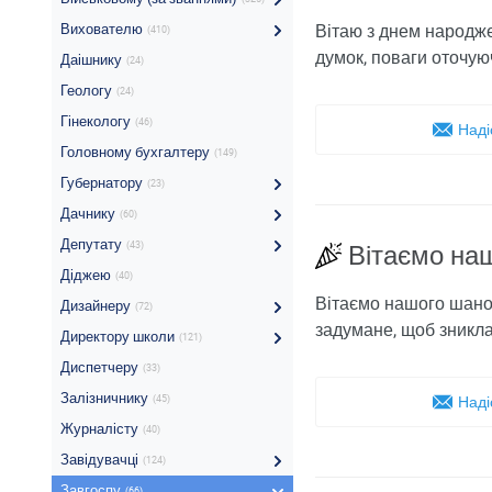
Вихователю
Вітаю з днем ​​народж
(410)
думок, поваги оточуюч
Даішнику
(24)
Геологу
(24)
Гінекологу
(46)
Наді
Головному бухгалтеру
(149)
Губернатору
(23)
Дачнику
(60)
Депутату
(43)
Вітаємо на
Діджею
(40)
Вітаємо нашого шанов
Дизайнеру
(72)
задумане, щоб зникла
Директору школи
(121)
Диспетчеру
(33)
Залізничнику
(45)
Наді
Журналісту
(40)
Завідувачці
(124)
Завгоспу
(66)