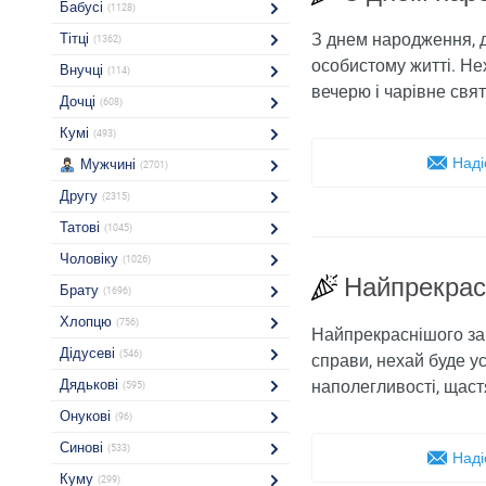
Бабусі
(1128)
З днем ​​народження, 
Тітці
(1362)
особистому житті. Нех
Внучці
(114)
вечерю і чарівне свят
Дочці
(608)
Кумі
(493)
Наді
Мужчині
(2701)
Другу
(2315)
Татові
(1045)
Чоловіку
(1026)
Найпрекрасн
Брату
(1696)
Хлопцю
(756)
Найпрекраснішого зав
Дідусеві
(546)
справи, нехай буде ус
Дядькові
наполегливості, щастя
(595)
Онукові
(96)
Синові
(533)
Наді
Куму
(299)