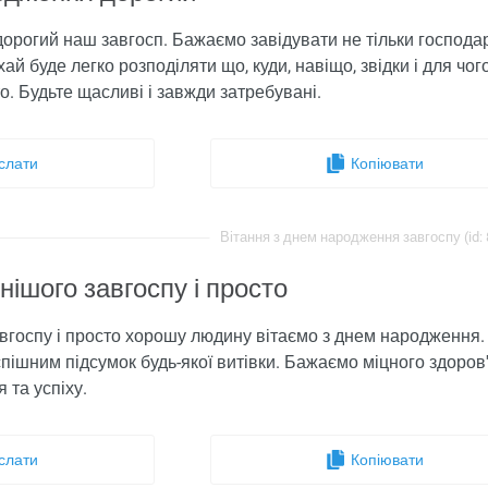
дорогий наш завгосп. Бажаємо завідувати не тільки господар
ай буде легко розподіляти що, куди, навіщо, звідки і для чог
о. Будьте щасливі і завжди затребувані.
слати
Копіювати
Вітання з днем ​​народження завгоспу (id:
ішого завгоспу і просто
госпу і просто хорошу людину вітаємо з днем ​​народження.
пішним підсумок будь-якої витівки. Бажаємо міцного здоров'я
 та успіху.
слати
Копіювати