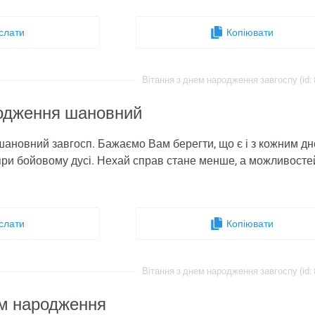
слати
Копіювати
Вітання з днем ​​народження завгоспу (id:
родження шановний
 шановний завгосп. Бажаємо Вам берегти, що є і з кожним дн
 при бойовому дусі. Нехай справ стане менше, а можливосте
слати
Копіювати
Вітання з днем ​​народження завгоспу (id:
м ​​народження