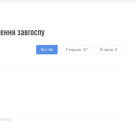
ження завгоспу
Всі: 66
У віршах: 57
В прозі: 9
 85360)