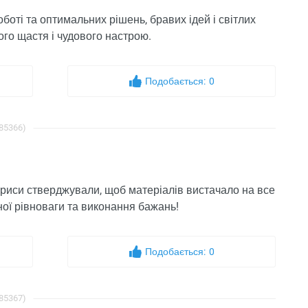
боті та оптимальних рішень, бравих ідей і світлих
ного щастя і чудового настрою.
Подобається:
0
 85366)
ориси стверджували, щоб матеріалів вистачало на все
ної рівноваги та виконання бажань!
Подобається:
0
 85367)