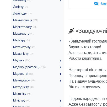
Льотчику
(72)
Наді
Логісту
(35)
Логопеду
(37)
Манікюрниця
(109)
Маркетологу
(34)
«
З
авідуючи
Масажисту
(37)
Майстру
«
З
авідуючий господа
(28)
Звучить так гордо!
Математику
(29)
Але все-таки, зізнатис
Машиністу
(25)
Робота клопітлива.
Медику
(264)
Медику (професії)
(196)
На сторожі він стоїть 
Медсестрі
(69)
Порядку в приміщенн
Менеджеру
На видачу будь-яких 
(63)
Він пише дозволу.
Методисту
(46)
Механіку
(45)
І в день народження 
Міністру
(80)
Адже без завгоспу, р