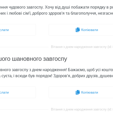
ення чудового завгоспу. Хочу від душі побажати порядку в ро
их і любові сім'ї, доброго здоров'я та благополуччя, незгас
слати
Копіювати
Вітання з днем ​​народження завгоспу (id:
шого шановного завгоспу
ного завгоспу з днем ​​народження! Бажаємо, щоб усі кошт
 суєта, і всюди був порядок! Здоров'я, добрих друзів, душев
слати
Копіювати
Вітання з днем ​​народження завгоспу (id: