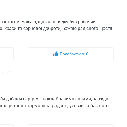
о завгоспу. Бажаю, щоб у порядку був робочий
ої краси та серцевої доброти, бажаю радісного щастя
Подобається:
0
 85368)
оїм добрим серцем, своїми бравими силами, завжди
роцвітання, гармонії та радості, успіхів та багатого