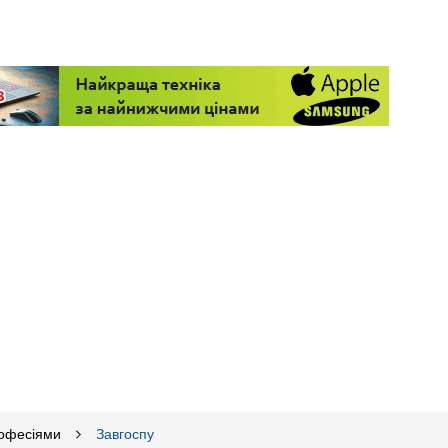
рофесіями
Завгоспу