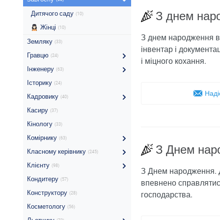
З днем ​​на
Дитячого саду
(10)
Жінці
(10)
З днем ​​народження 
Земляку
(33)
інвентар і документа
Гравцю
(24)
і міцного кохання.
Інженеру
(63)
Історику
(24)
Наді
Кадровику
(40)
Касиру
(37)
Кінологу
(33)
Комірнику
(63)
З Днем нар
Класному керівнику
(245)
Клієнту
(98)
З Днем народження. 
Кондитеру
(57)
впевнено справлятися 
Конструктору
господарства.
(28)
Косметологу
(56)