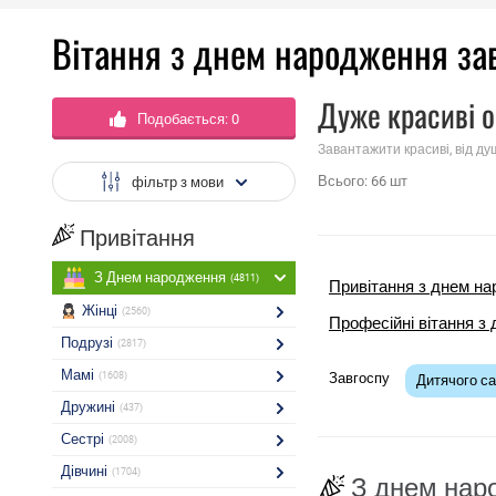
Вітання з днем ​​народження за
Дуже красиві о
Подобається:
0
Завантажити красиві, від ду
Всього:
66
шт
фільтр з мови
Привітання
З Днем народження
(4811)
Привітання з днем ​​
Жінці
(2560)
Професійні вітання з 
Подрузі
(2817)
Мамі
(1608)
Завгоспу
Дитячого с
Дружині
(437)
Сестрі
(2008)
Дівчині
(1704)
З днем ​​на