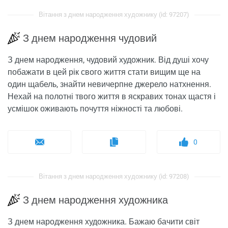
Вітання з днем ​​народження художнику (id: 97207)
З днем ​​народження чудовий
З днем ​​народження, чудовий художник. Від душі хочу
побажати в цей рік свого життя стати вищим ще на
один щабель, знайти невичерпне джерело натхнення.
Нехай на полотні твого життя в яскравих тонах щастя і
усмішок оживають почуття ніжності та любові.
0
Вітання з днем ​​народження художнику (id: 97208)
З днем ​​народження художника
З днем ​​народження художника. Бажаю бачити світ