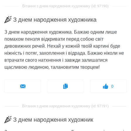
Вітання з днем ​​народження художнику (id: 97190)
З днем ​​народження художника
З днем ​​народження художника. Бажаю одним лише
помахом пензля відкривати перед собою світ
дивовижних речей. Нехай у кожній твоїй картині буде
ніжність і потяг, захоплення і відрада. Бажаю ніколи не
втрачати свого натхнення і завжди залишатися
щасливою людиною, талановитим творцем!
0
Вітання з днем ​​народження художнику (id: 97191)
З днем ​​народження художник