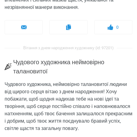
незрівнянної манери виконання.
0
Вітання з днем ​​народження художнику (id: 97201)
Чудового художника неймовірно
талановитої
Чудового художника, неймовірно талановитої людини
від щирого серця вітаю з днем ​​народження! Хочу
побажати, щоб щодня надихав тебе на нові ідеї та
творіння, щоб серце постійно співало і наповнювалося
натхненням, щоб твоє бачення залишалося прекрасним
і добрим, щоб твоє життя поєднувало бравий успіх,
світле щастя та загальну повагу.