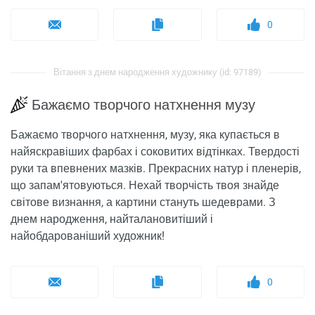
0
Вітання з днем ​​народження художнику (id: 97189)
Бажаємо творчого натхнення музу
Бажаємо творчого натхнення, музу, яка купається в
найяскравіших фарбах і соковитих відтінках. Твердості
руки та впевнених мазків. Прекрасних натур і пленерів,
що запам'ятовуються. Нехай творчість твоя знайде
світове визнання, а картини стануть шедеврами. З
днем ​​народження, найталановитіший і
найобдарованіший художник!
0