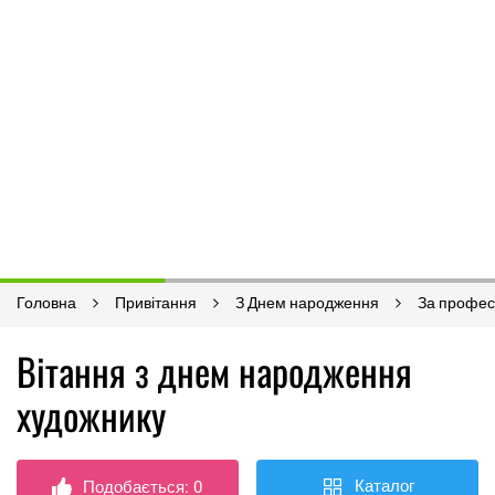
Головна
Привітання
З Днем народження
За профес
Вітання з днем ​​народження
художнику
Каталог
Подобається:
0