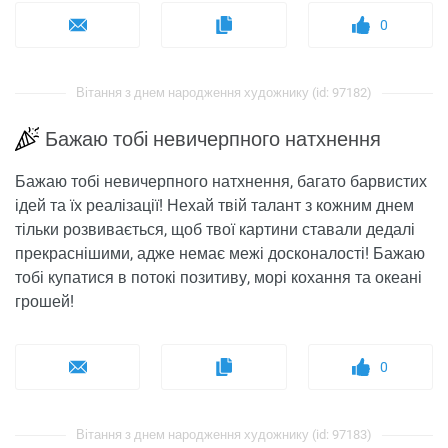
0
Вітання з днем ​​народження художнику (id: 97182)
Бажаю тобі невичерпного натхнення
Бажаю тобі невичерпного натхнення, багато барвистих
ідей та їх реалізації! Нехай твій талант з кожним днем ​​
тільки розвивається, щоб твої картини ставали дедалі
прекраснішими, адже немає межі досконалості! Бажаю
тобі купатися в потокі позитиву, морі кохання та океані
грошей!
0
Вітання з днем ​​народження художнику (id: 97183)