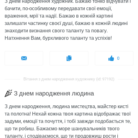
З днем ​​народження художник. Бажаю тонко відчувати і
бачити, по-особливому передавати свої емоції,
враження, мрії та надії. Бажаю в кожній картині
залишати частинку своєї душі, бажаю в кожній людині
знаходити визнання свого таланту та повагу.
Натхнення Вам, бурхливого таланту та успіхів!
0
Вітання з днем ​​народження художнику (id: 97192)
З днем ​​народження людина
З днем ​​народження, людина мистецтва, майстер кисті
та полотна! Нехай кожна твоя картина відображає твої
задуми, емоції та почуття, і тобі завжди подобається те,
що ти робиш. Бажаємо море шанувальників твого
таланту, і сподіваємося, що ти продовжиш рости і