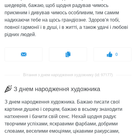
шедеврів, бажаю, щоб щодня радував чимось
приємним і дивував чимось особливим, тим самим
надихаючи тебе на щось грандіозне. Здоров'я тобі,
повної гармонії і в душі, і в житті, а також удачі і любові
рідних людей.
0
Вітання з днем ​​народження художнику (id: 97177)
З днем ​​народження художника
З днем ​​народження художника. Бажаю писати свої
картини душею і серцем, бажаю в всьому знаходити
натхнення і бачити свій сенс. Нехай щодня радує
творчими успіхами, яскравими фарбами, добрими
словами, веселими емоціями, цікавими ракурсами,