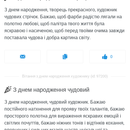
З днем ​​народження, творець прекрасного, художник
чудових стрічок. Бажаю, щоб фарби радістю лягали на
полотно любові, щоб палітра твого життя була
яскравою і насиченою, щоб перед твоїми очима завжди
поставала чудова і добра картина світу.
0
Вітання з днем ​​народження художнику (id: 97200)
З днем ​​народження чудовий
З днем ​​народження, чудовий художник. Бажаю
постійного натхнення для прояву твоїх талантів, бажаю
просторого полотна для вираження яскравих емоцій і
світлих почуттів, бажаю ніжних тонів і відтінків кохання,
впевнених і сильних мазків щастя, унікальної та