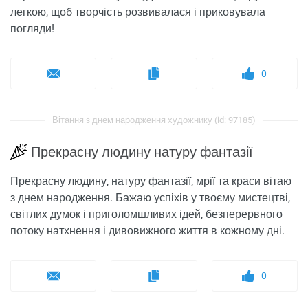
легкою, щоб творчість розвивалася і приковувала
погляди!
0
Вітання з днем ​​народження художнику (id: 97185)
Прекрасну людину натуру фантазії
Прекрасну людину, натуру фантазії, мрії та краси вітаю
з днем ​​народження. Бажаю успіхів у твоєму мистецтві,
світлих думок і приголомшливих ідей, безперервного
потоку натхнення і дивовижного життя в кожному дні.
0