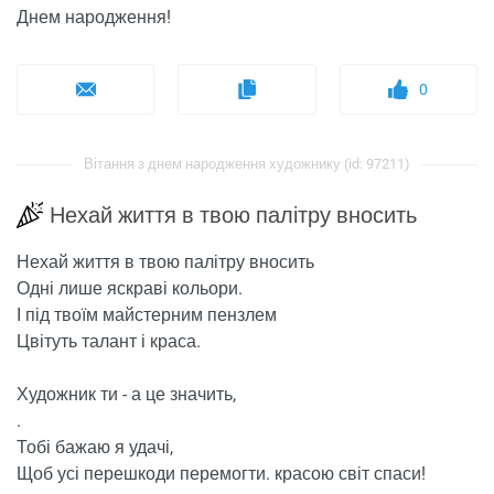
Днем народження!
0
Вітання з днем ​​народження художнику (id: 97211)
Нехай життя в твою палітру вносить
Нехай життя в твою палітру вносить
Одні лише яскраві кольори.
І під твоїм майстерним пензлем
Цвітуть талант і краса.
Художник ти - а це значить,
.
Тобі бажаю я удачі,
Щоб усі перешкоди перемогти. красою світ спаси!