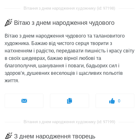
Вітання з днем ​​народження художнику (id: 97198)
Вітаю з днем народження чудового
Вітаю з днем народження чудового та талановитого
художника. Бажаю від чистого серця творити з
натхненням і радістю, передавати пишність і красу світу
в своїх шедеврах, бажаю вірної любові та
благополуччя, шанування і поваги, бадьорих сил і
здоров'я, душевних веселощів і щасливих польотів
життя.
0
Вітання з днем ​​народження художнику (id: 97199)
З днем ​​народження творець