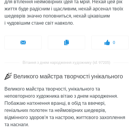
для втілення неймовірних ідей та мрій. Нехай цей рік
життя буде радісним і щасливим, нехай арсенал твоїх
шедеврів значно поповниться, нехай цікавішим
і чудовішим стане світ навколо.
0
Вітання з днем ​​народження художнику (id: 97205)
Великого майстра творчості унікального
Великого майстра творчості, унікального та
неповторного художника вітаю з днем ​​народження.
Побажаю натхнення вранці, в обід та ввечері,
геніальних полотен та неймовірних шедеврів,
відмінного здоров'я та настрою, життєвого захоплення
та наснаги.