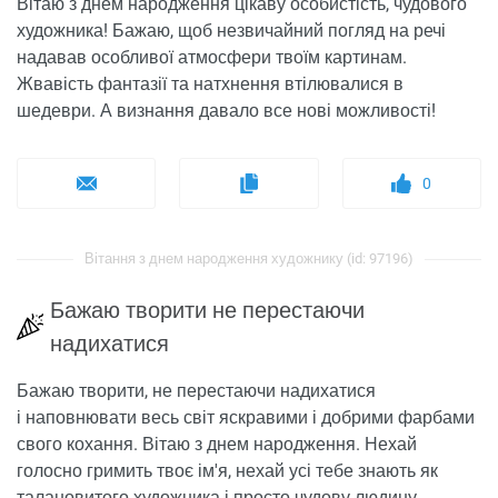
Вітаю з днем народження цікаву особистість, чудового
художника! Бажаю, щоб незвичайний погляд на речі
надавав особливої ​​атмосфери твоїм картинам.
Жвавість фантазії та натхнення втілювалися в
шедеври. А визнання давало все нові можливості!
0
Вітання з днем ​​народження художнику (id: 97196)
Бажаю творити не перестаючи
надихатися
Бажаю творити, не перестаючи надихатися
і наповнювати весь світ яскравими і добрими фарбами
свого кохання. Вітаю з днем ​​народження. Нехай
голосно гримить твоє ім'я, нехай усі тебе знають як
талановитого художника і просто чудову людину.