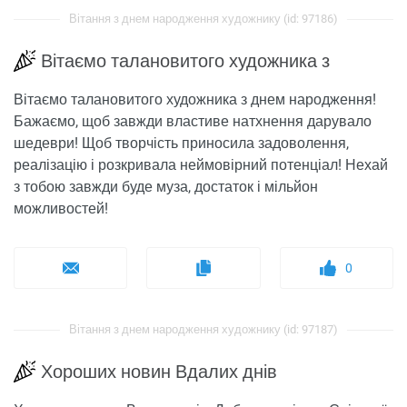
Вітання з днем ​​народження художнику (id: 97186)
Вітаємо талановитого художника з
Вітаємо талановитого художника з днем ​​народження!
Бажаємо, щоб завжди властиве натхнення дарувало
шедеври! Щоб творчість приносила задоволення,
реалізацію і розкривала неймовірний потенціал! Нехай
з тобою завжди буде муза, достаток і мільйон
можливостей!
0
Вітання з днем ​​народження художнику (id: 97187)
Хороших новин Вдалих днів