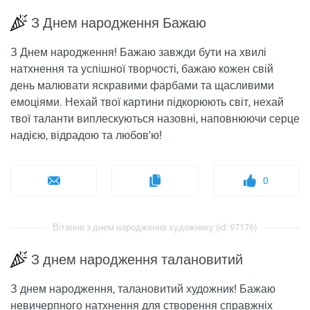
З Днем народження Бажаю
З Днем народження! Бажаю завжди бути на хвилі
натхнення та успішної творчості, бажаю кожен свій
день малювати яскравими фарбами та щасливими
емоціями. Нехай твої картини підкорюють світ, нехай
твої таланти виплескуються назовні, наповнюючи серце
надією, відрадою та любов'ю!
0
Вітання з днем ​​народження художнику (id: 97176)
З днем ​​народження талановитий
З днем ​​народження, талановитий художник! Бажаю
невичерпного натхнення для створення справжніх