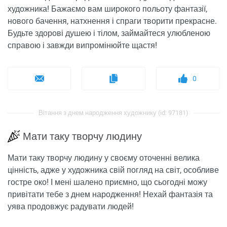
художника! Бажаємо вам широкого польоту фантазії,
нового бачення, натхнення і спраги творити прекрасне.
Будьте здорові душею і тілом, займайтеся улюбленою
справою і завжди випромінюйте щастя!
0
Вітання з днем ​​народження художнику (id: 97181)
Мати таку творчу людину
Мати таку творчу людину у своєму оточенні велика
цінність, адже у художника свій погляд на світ, особливе
гостре око! І мені шалено приємно, що сьогодні можу
привітати тебе з днем ​​народження! Нехай фантазія та
уява продовжує радувати людей!