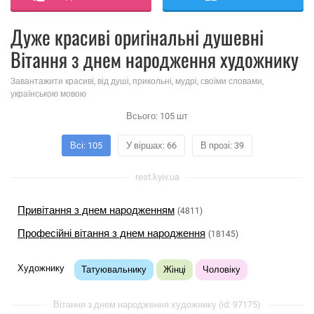
Дуже красиві оригінальні душевні
Вітання з днем ​​народження художнику
Завантажити красиві, від душі, прикольні, мудрі, своїми словами,
українською мовою
Всього:
105
шт
Всі: 105
У віршах: 66
В прозі: 39
rest.kyiv.ua
Привітання з днем ​​народженням
(4811)
Професійні вітання з днем ​​народження
(18145)
Художнику
Татуювальнику
Жінці
Чоловіку
Вітання з днем ​​народження художнику (id: 97175)