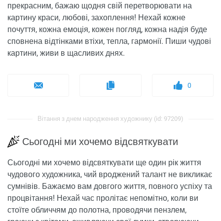
прекрасним, бажаю щодня свій перетворювати на
картину краси, любові, захоплення! Нехай кожне
почуття, кожна емоція, кожен погляд, кожна надія буде
сповнена відтінками втіхи, тепла, гармонії. Пиши чудові
картини, живи в щасливих днях.
0
Вітання з днем ​​народження художнику (id: 97209)
Сьогодні ми хочемо відсвяткувати
Сьогодні ми хочемо відсвяткувати ще один рік життя
чудового художника, чий вроджений талант не викликає
сумнівів. Бажаємо вам довгого життя, повного успіху та
процвітання! Нехай час пролітає непомітно, коли ви
стоїте обличчям до полотна, проводячи пензлем,