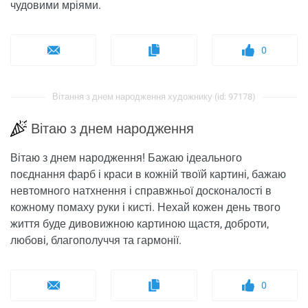
чудовими мріями.
0
Вітання з днем ​​народження художнику (id: 97178)
Вітаю з днем ​​народження
Вітаю з днем ​​народження! Бажаю ідеального
поєднання фарб і краси в кожній твоїй картині, бажаю
невтомного натхнення і справжньої досконалості в
кожному помаху руки і кисті. Нехай кожен день твого
життя буде дивовижною картиною щастя, доброти,
любові, благополуччя та гармонії.
0