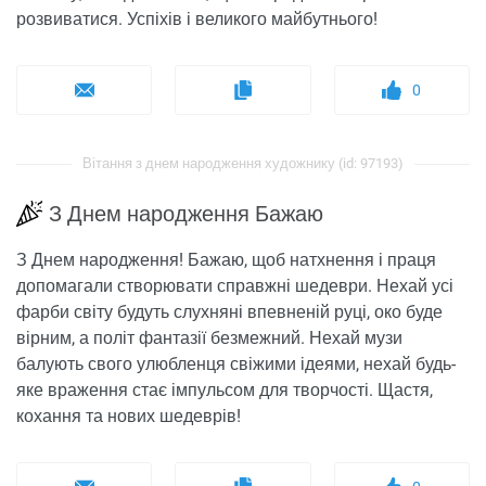
розвиватися. Успіхів і великого майбутнього!
0
Вітання з днем ​​народження художнику (id: 97193)
З Днем народження Бажаю
З Днем народження! Бажаю, щоб натхнення і праця
допомагали створювати справжні шедеври. Нехай усі
фарби світу будуть слухняні впевненій руці, око буде
вірним, а політ фантазії безмежний. Нехай музи
балують свого улюбленця свіжими ідеями, нехай будь-
яке враження стає імпульсом для творчості. Щастя,
кохання та нових шедеврів!