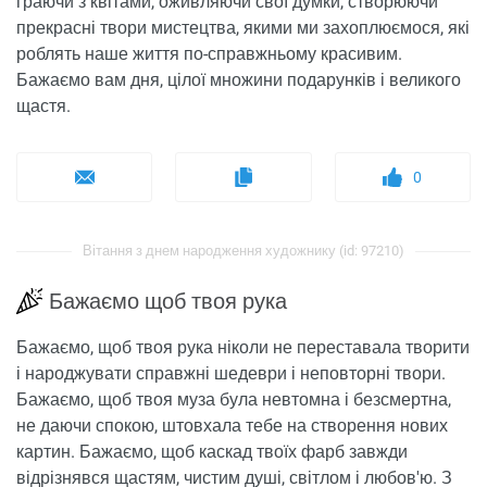
граючи з квітами, оживляючи свої думки, створюючи
прекрасні твори мистецтва, якими ми захоплюємося, які
роблять наше життя по-справжньому красивим.
Бажаємо вам дня, цілої множини подарунків і великого
щастя.
0
Вітання з днем ​​народження художнику (id: 97210)
Бажаємо щоб твоя рука
Бажаємо, щоб твоя рука ніколи не переставала творити
і народжувати справжні шедеври і неповторні твори.
Бажаємо, щоб твоя муза була невтомна і безсмертна,
не даючи спокою, штовхала тебе на створення нових
картин. Бажаємо, щоб каскад твоїх фарб завжди
відрізнявся щастям, чистим душі, світлом і любов'ю. З