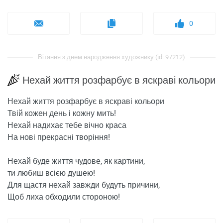
0
Вітання з днем ​​народження художнику (id: 97212)
Нехай життя розфарбує в яскраві кольори
Нехай життя розфарбує в яскраві кольори
Твій кожен день і кожну мить!
Нехай надихає тебе вічно краса
На нові прекрасні творіння!
Нехай буде життя чудове, як картини,
ти любиш всією душею!
Для щастя нехай завжди будуть причини,
Щоб лиха обходили стороною!