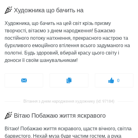
Художника що бачить на
Художника, що бачить на цей світ крізь призму
творчості, вітаємо з днем ​​народження! Бажаємо
постійного потоку натхнення, прекрасного настрою та
бурхливого емоційного втілення всього задуманого на
полотні. Будь здоровий, вбирай красу цього світу і
доноси її своїм шанувальникам!
0
Вітання з днем ​​народження художнику (id: 97184)
Вітаю Побажаю життя яскравого
Вітаю! Побажаю життя яскравого, щастя вічного, світла
барвистого. Нехай муза буде частим гостем, а рука