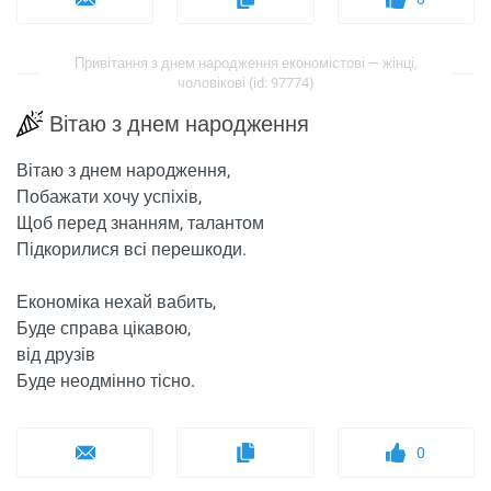
Привітання з днем ​​народження економістові — жінці,
чоловікові (id: 97774)
Вітаю з днем ​​народження
Вітаю з днем ​​народження,
Побажати хочу успіхів,
Щоб перед знанням, талантом
Підкорилися всі перешкоди.
Економіка нехай вабить,
Буде справа цікавою,
від друзів
Буде неодмінно тісно.
0