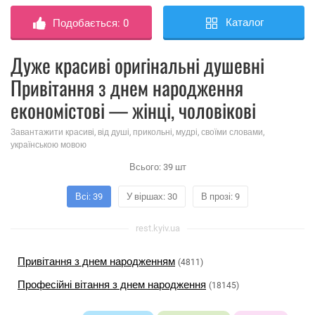
Каталог
Подобається:
0
Дуже красиві оригінальні душевні
Привітання з днем ​​народження
економістові — жінці, чоловікові
Завантажити красиві, від душі, прикольні, мудрі, своїми словами,
українською мовою
Всього:
39
шт
Всі: 39
У віршах: 30
В прозі: 9
rest.kyiv.ua
Привітання з днем ​​народженням
(4811)
Професійні вітання з днем ​​народження
(18145)