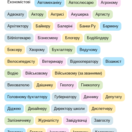
Економістові
Автомеханіку
Автослюсарю
Агроному
Адвокату
Актору
Актрисі
Акушерка
Артисту
Архітектору
Байкеру
Балеріні
Банки Ру
Бармену
Бібліотекарю
Бізнесмену
Блогеру
Бодібілдеру
Боксеру
Хворому
Бухгалтеру
Ведучому
Велосипедисту
Ветеринару
Відеооператору
Візажист
Водію
Військовому
Військовому (за званнями)
Вихователю
Даішнику
Геологу
Гінекологу
Головному бухгалтеру
Губернатору
Дачнику
Депутату
Діджею
Дизайнеру
Директору школи
Диспетчеру
Залізничнику
Журналісту
Завідувачці
Завгоспу