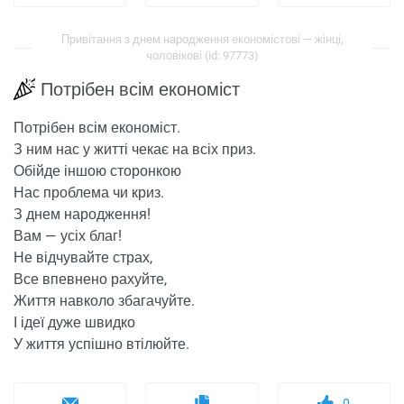
Привітання з днем ​​народження економістові — жінці,
чоловікові (id: 97773)
Потрібен всім економіст
Потрібен всім економіст.
З ним нас у житті чекає на всіх приз.
Обійде іншою сторонкою
Нас проблема чи криз.
З днем ​​народження!
Вам — усіх благ!
Не відчувайте страх,
Все впевнено рахуйте,
Життя навколо збагачуйте.
І ідеї дуже швидко
У життя успішно втілюйте.
0