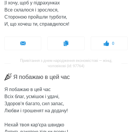
|І хочу, щоб у підрахунках
Все склалося і зрослося,
Стороною пройшли турботи,
И, що хочеш ти, справдилося!
0
Привітання з днем ​​народження економістові — жінці,
чоловікові (id: 97764)
Я побажаю в цей час
Я побажаю в цей час
Всіх благ, усмішок і удачі,
Здоров'я багато, сил запас,
Любви і грошенят на додачу!
Нехай твоя кар'єра швидко
Летить ракетою тільки вгору !