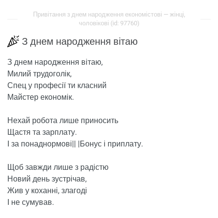
Привітання з днем ​​народження економістові — жінці,
чоловікові (id: 97760)
З днем ​​народження вітаю
З днем ​​народження вітаю,
Милий трудоголік,
Спец у професії ти класний
Майстер економік.
Нехай робота лише приносить
Щастя та зарплату.
І за понаднормові|| |Бонус і приплату.
Щоб завжди лише з радістю
Новий день зустрічав,
Жив у коханні, злагоді
І не сумував.