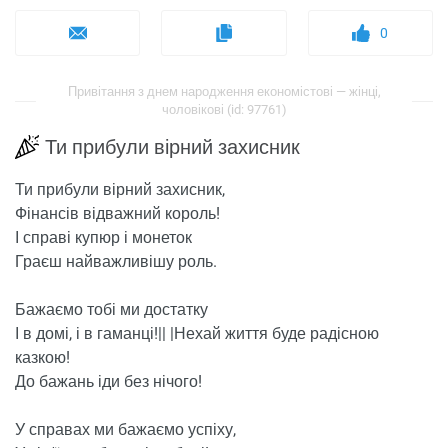
0
Привітання з днем ​​народження економістові — жінці,
чоловікові (id: 97761)
Ти прибули вірний захисник
Ти прибули вірний захисник,
Фінансів відважний король!
І справі купюр і монеток
Граєш найважливішу роль.
Бажаємо тобі ми достатку
І в домі, і в гаманці!|| |Нехай життя буде радісною
казкою!
До бажань іди без нічого!
У справах ми бажаємо успіху,