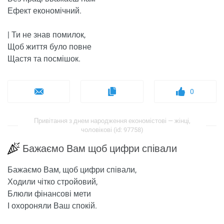
Ефект економічний.
| Ти не знав помилок,
Щоб життя було повне
Щастя та посмішок.
0
Привітання з днем ​​народження економістові — жінці,
чоловікові (id: 97758)
Бажаємо Вам щоб цифри співали
Бажаємо Вам, щоб цифри співали,
Ходили чітко стройовий,
Блюли фінансові мети
І охороняли Ваш спокій.