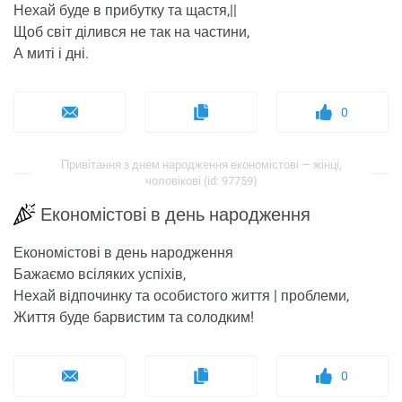
Нехай буде в прибутку та щастя,||
Щоб світ ділився не так на частини,
А миті і дні.
0
Привітання з днем ​​народження економістові — жінці,
чоловікові (id: 97759)
Економістові в день народження
Економістові в день народження
Бажаємо всіляких успіхів,
Нехай відпочинку та особистого життя | проблеми,
Життя буде барвистим та солодким!
0