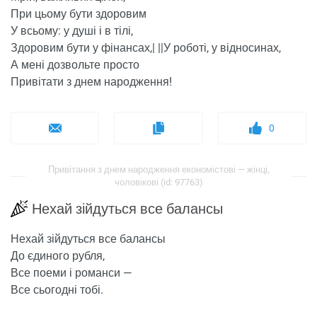
При цьому бути здоровим
У всьому: у душі і в тілі,
Здоровим бути у фінансах,| ||У роботі, у відносинах,
А мені дозвольте просто
Привітати з днем ​​народження!
0
Привітання з днем ​​народження економістові — жінці,
чоловікові (id: 97763)
Нехай зійдуться все балансы
Нехай зійдуться все балансы
До єдиного рубля,
Все поеми і романси —
Все сьогодні тобі.