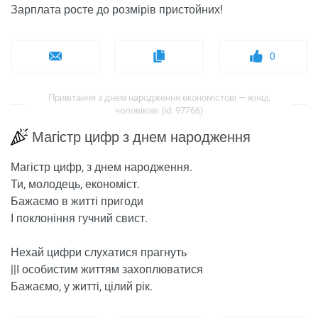
Зарплата росте до розмірів пристойних!
0
Привітання з днем ​​народження економістові — жінці,
чоловікові (id: 97766)
Магістр цифр з днем ​​народження
Магістр цифр, з днем ​​народження.
Ти, молодець, економіст.
Бажаємо в житті пригоди
І поклоніння гучний свист.
Нехай цифри слухатися прагнуть
||І особистим життям захоплюватися
Бажаємо, у житті, цілий рік.