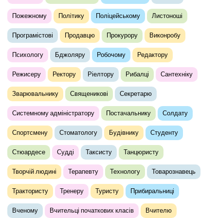
Пожежному
Політику
Поліцейському
Листоноші
Програмістові
Продавцю
Прокурору
Виконробу
Психологу
Бджоляру
Робочому
Редактору
Режисеру
Ректору
Ріелтору
Рибалці
Сантехніку
Зварювальнику
Священикові
Секретарю
Системному адміністратору
Постачальнику
Солдату
Спортсмену
Стоматологу
Будівнику
Студенту
Стюардесе
Судді
Таксисту
Танцюристу
Творчій людині
Терапевту
Технологу
Товарознавець
Трактористу
Тренеру
Туристу
Прибиральниці
Вченому
Вчительці початкових класів
Вчителю