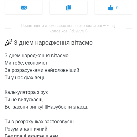
0
Привітання з днем ​​народження економістові — жінці,
чоловікові (id: 97757)
З днем ​​народження вітаємо
З днем ​​народження вітаємо
Ми тебе, економіст!
За розрахунками найголовніший
Ти у нас фахівець.
Калькулятора з рук
Ти не випускаєш,
Всі закони ринку| ||Назубок ти знаєш.
Ти в розрахунках застосовуєш
Розум аналітичний,
Без праці вважаєш нам