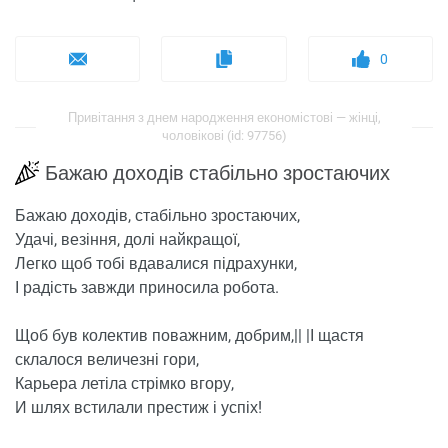
0
Привітання з днем ​​народження економістові — жінці,
чоловікові (id: 97756)
Бажаю доходів стабільно зростаючих
Бажаю доходів, стабільно зростаючих,
Удачі, везіння, долі найкращої,
Легко щоб тобі вдавалися підрахунки,
І радість завжди приносила робота.
Щоб був колектив поважним, добрим,|| |І щастя
склалося величезні гори,
Карьера летіла стрімко вгору,
И шлях встилали престиж і успіх!