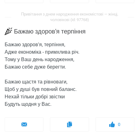
Привітання з днем ​​народження економістові — жінці,
чоловікові (id: 97768)
Бажаю здоров'я терпіння
Бажаю здоров'я, терпіння,
Адже економіка - примхлива річ.
Тому у Ваш день народження,
Бажаю себе дуже берегти.
Бажаю щастя та рівноваги,
Щоб у душі був повний баланс.
Нехай тільки добрі звістки
Будуть щодня у Вас.
0