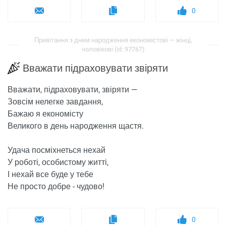
0
Привітання з днем ​​народження економістові — жінці,
чоловікові (id: 97767)
Вважати підраховувати звіряти
Вважати, підраховувати, звіряти —
Зовсім нелегке завдання,
Бажаю я економісту
Великого в день народження щастя.
Удача посміхнеться нехай
У роботі, особистому житті,
І нехай все буде у тебе
Не просто добре - чудово!
0