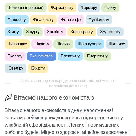
Вчителю (професії)
Фармацевту
Фермеру
Фізику
Філософу
Фінансисту
Фотографу
Футболісту
Хіміку
Хірургу
Хокеїсту
Хореографу
Художнику
Чиновнику
Шахісту
Швачки
Шеф-кухарю
Школяру
Екологу
Економістові
Електрику
Енергетику
Ювеліру
Юристу
Привітання з днем ​​народження економістові — жінці,
чоловікові (id: 97747)
Вітаємо нашого економіста з
Вітаємо нашого економіста з днем ​​народження!
Бажаємо неймовірних досягнень і підкорень висот у
улюбленій сфері діяльності. Легких і невимушених
робочих буднів. Міцного здоров'я, мільйон задоволень і