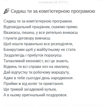
чоловікові (id: 97771)
Сидиш ти за комп'ютерною програмою
Сидиш ти за комп'ютерною програмою.
Відповідальний працівник, скажімо прямо.
Вважаєш, пишеш, у все ретельно вникаєш
І пункти договору вивчаєш.
Щоб кошти правильно все розподіляти,
Банкрутами щоб у майбутньому не стати.
Заздалегідь і прибуток порахуєш.
Таланливий економіст, всі це знають.
Відкинь ти всі справи хоч на хвилину,
Дай відпустку ти робочому маршруту,
Адже в тебе сьогодні день народження .
Прийми ж від колег ти привітання.
Ще тримай загадковий кульок,
А в ньому оригінальний поздоровок.