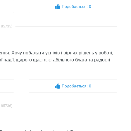
Подобається:
0
: 85735)
ня. Хочу побажати успіхів і вірних рішень у роботі,
ї надії, щирого щастя, стабільного блага та радості
Подобається:
0
: 85736)