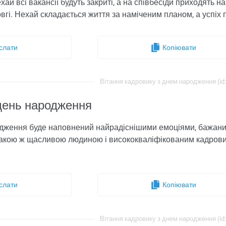
хай всі вакансії будуть закриті, а на співбесіди приходять 
овгі. Нехай складається життя за наміченим планом, а успіх
слати
Копіювати
Вітання кадровику з днем ​​народження (id
 день народження
одження буде наповнений найрадіснішими емоціями, бажани
акою ж щасливою людиною і висококваліфікованим кадровико
слати
Копіювати
Вітання кадровику з днем ​​народження (id