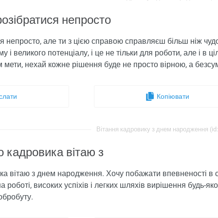
розібратися непросто
я непросто, але ти з цією справою справляєш більш ніж чудо
му і великого потенціалу, і це не тільки для роботи, але і в
м мети, нехай кожне рішення буде не просто вірною, а безс
слати
Копіювати
Вітання кадровику з днем ​​народження (id
 кадровика вітаю з
 вітаю з днем ​​народження. Хочу побажати впевненості в со
а роботі, високих успіхів і легких шляхів вирішення будь-як
обробуту.