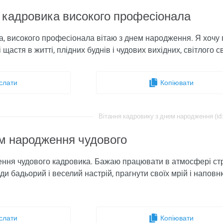
 кадровика високого професіонала
, високого професіонала вітаю з днем ​​народження. Я хочу 
 щастя в житті, плідних буднів і чудових вихідних, світлого св
слати
Копіювати
Вітання кадровику з днем ​​народження (id
ем народження чудового
ння чудового кадровика. Бажаю працювати в атмосфері строг
ди бадьорий і веселий настрій, прагнути своїх мрій і наповн
слати
Копіювати