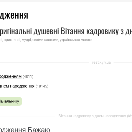
родження
ригінальні душевні Вітання кадровику з д
ші, прикольні, мудрі, своїми словами, українською мовою
rest.kyiv.ua
народженням
(4811)
днем ​​народження
(18145)
Начальнику
Вітання кадровику з днем ​​народження (id
одження Бажаю