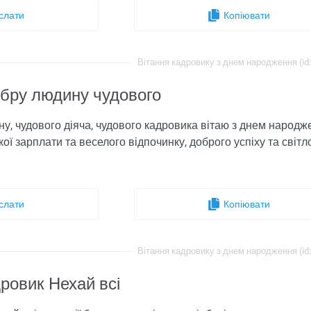
слати
Копіювати
Вітання кадровику з днем ​​народження (id
обру людину чудового
у, чудового діяча, чудового кадровика вітаю з днем народжен
кої зарплати та веселого відпочинку, доброго успіху та світло
слати
Копіювати
Вітання кадровику з днем ​​народження (id
ровик Нехай всі