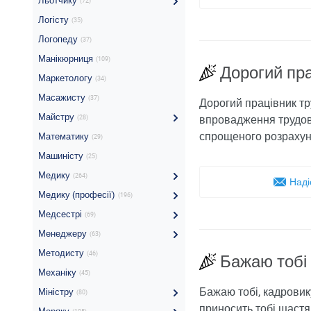
Льотчику
(72)
Логісту
(35)
Логопеду
(37)
Манікюрниця
(109)
Дорогий пра
Маркетологу
(34)
Масажисту
(37)
Дорогий працівник тр
Майстру
впровадження трудово
(28)
спрощеного розрахунк
Математику
(29)
Машиністу
(25)
Медику
(264)
Наді
Медику (професії)
(196)
Медсестрі
(69)
Менеджеру
(63)
Методисту
(46)
Бажаю тобі
Механіку
(45)
Бажаю тобі, кадровик
Міністру
(80)
приносить тобі щастя