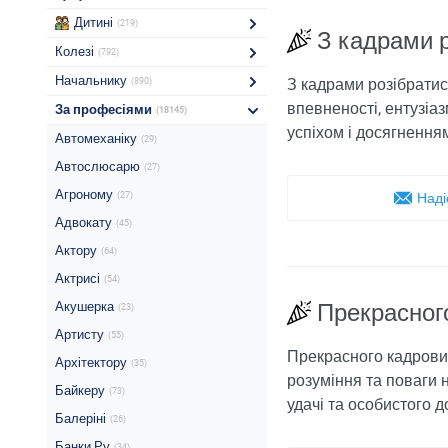
Дитині
(219)
З кадрами 
Колезі
(792)
Начальнику
З кадрами розібратис
(890)
впевненості, ентузіаз
За професіями
(18145)
успіхом і досягнення
Автомеханіку
(29)
Автослюсарю
(27)
Агроному
(27)
Наді
Адвокату
(45)
Актору
(64)
Актрисі
(54)
Акушерка
Прекрасного
(23)
Артисту
(55)
Прекрасного кадровика
Архітектору
(35)
розуміння та поваги н
Байкеру
(73)
удачі та особистого д
Балеріні
(26)
Банки Ру
(34)