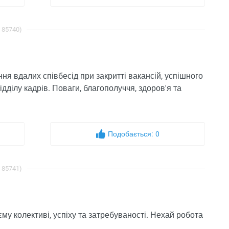
: 85740)
я вдалих співбесід при закритті вакансій, успішного
дділу кадрів. Поваги, благополуччя, здоров'я та
Подобається:
0
: 85741)
му колективі, успіху та затребуваності. Нехай робота