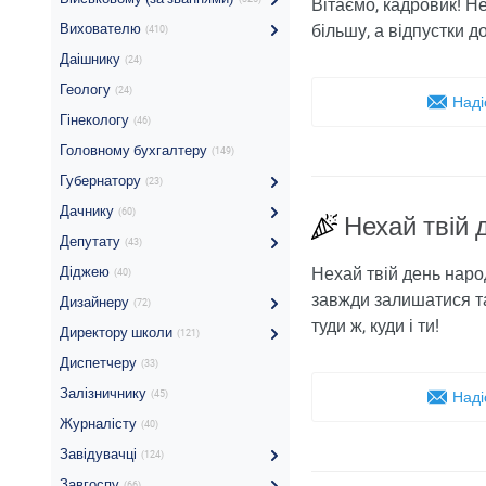
Вітаємо, кадровик! Не
Вихователю
більшу, а відпустки д
(410)
Даішнику
(24)
Геологу
(24)
Наді
Гінекологу
(46)
Головному бухгалтеру
(149)
Губернатору
(23)
Дачнику
(60)
Нехай твій
Депутату
(43)
Діджею
Нехай твій день нар
(40)
завжди залишатися т
Дизайнеру
(72)
туди ж, куди і ти!
Директору школи
(121)
Диспетчеру
(33)
Залізничнику
(45)
Наді
Журналісту
(40)
Завідувачці
(124)
Завгоспу
(66)