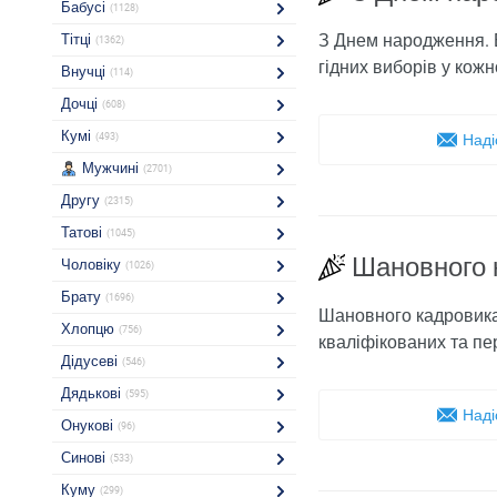
Бабусі
(1128)
З Днем народження. Б
Тітці
(1362)
гідних виборів у кожн
Внучці
(114)
Дочці
(608)
Кумі
(493)
Наді
Мужчині
(2701)
Другу
(2315)
Татові
(1045)
Шановного 
Чоловіку
(1026)
Брату
(1696)
Шановного кадровика 
Хлопцю
(756)
кваліфікованих та пер
Дідусеві
(546)
Дядькові
(595)
Наді
Онукові
(96)
Синові
(533)
Куму
(299)