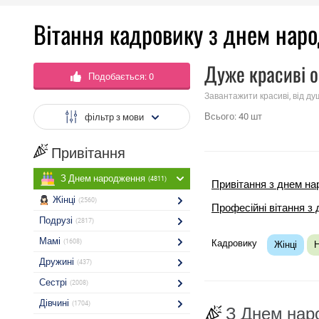
Вітання кадровику з днем ​​на
Дуже красиві о
Подобається:
0
Завантажити красиві, від ду
Всього:
40
шт
фільтр з мови
Привітання
З Днем народження
(4811)
Привітання з днем ​​
Жінці
(2560)
Професійні вітання з 
Подрузі
(2817)
Мамі
(1608)
Кадровику
Жінці
Дружині
(437)
Сестрі
(2008)
Дівчині
(1704)
З Днем нар