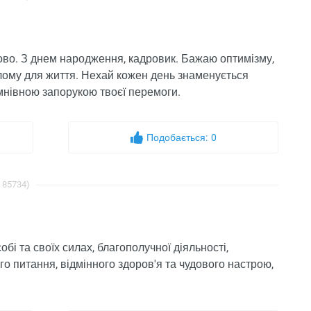
во. З днем ​​народження, кадровик. Бажаю оптимізму,
 цілому для життя. Нехай кожен день знаменується
умнівною запорукою твоєї перемоги.
Подобається:
0
: 85734)
бі та своїх силах, благополучної діяльності,
ого питання, відмінного здоров'я та чудового настрою,