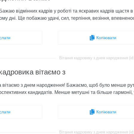
ажаю відмінних кадрів у роботі та яскравих кадрів щастя в ж
ому дні. Ще побажаю удачі, сил, терпіння, везіння, впевнено
слати
Копіювати
Вітання кадровику з днем ​​народження (id
кадровика вітаємо з
вітаємо з днем ​​народження! Бажаємо, щоб було менше рут
спективних кандидатів. Менше метушні та більше гармонії, ув
слати
Копіювати
Вітання кадровику з днем ​​народження (id