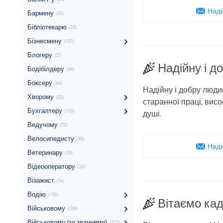
Наді
Бармену
(33)
Бібліотекарю
(35)
Бізнесмену
(107)
Блогеру
(27)
Надійну і д
Бодібілдеру
(48)
Боксеру
(44)
Надійну і добру людин
Хворому
(25)
старанної праці, висо
Бухгалтеру
(153)
душі.
Ведучому
(52)
Велосипедисту
(33)
Наді
Ветеринару
(35)
Відеооператору
(33)
Візажист
(74)
Водію
(153)
Вітаємо кад
Військовому
(209)
Військовому (за званнями)
(325)