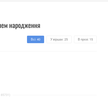
нем ​​народження
Всі: 40
У віршах: 25
В прозі: 15
: 85731)