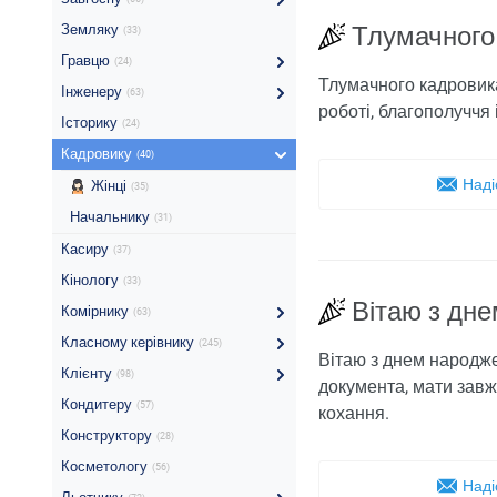
Земляку
Тлумачного
(33)
Гравцю
(24)
Тлумачного кадровика
Інженеру
(63)
роботі, благополуччя і
Історику
(24)
Кадровику
(40)
Наді
Жінці
(35)
Начальнику
(31)
Касиру
(37)
Кінологу
(33)
Вітаю з дн
Комірнику
(63)
Класному керівнику
(245)
Вітаю з днем народже
Клієнту
(98)
документа, мати завж
Кондитеру
(57)
кохання.
Конструктору
(28)
Косметологу
(56)
Наді