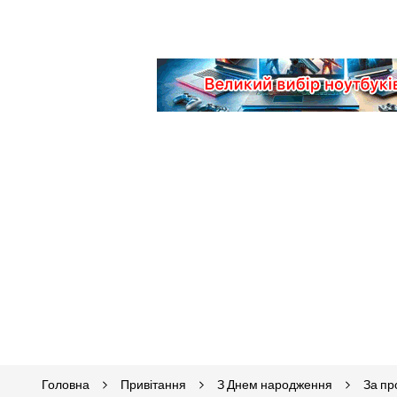
Головна
Привітання
З Днем народження
За п