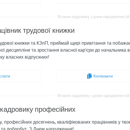
Вітання кадровику з днем ​​народження (id
цівник трудової книжки
удової книжки та КЗпП, приймай щирі привітання та побажанн
ї дисципліни та зростання власної кар'єри до начальника ві
у власних відпускних!
слати
Копіювати
Вітання кадровику з днем ​​народження (id
 кадровику професійних
у, професійних досягнень, кваліфікованих працівників у твоє
 та добробут. З Днем народження!