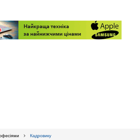
рофесіями
Кадровику