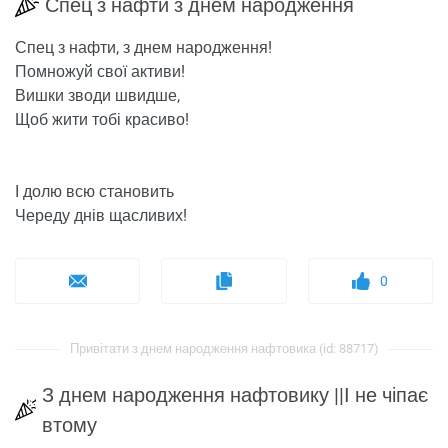
Спец з нафти з днем ​​народження
Спец з нафти, з днем ​​народження!
Помножуй свої активи!
Вишки зводи швидше,
Щоб жити тобі красиво!
І долю всю становить
Череду днів щасливих!
0
Привітати з днем ​​народження нафтовика (id: 88717)
З днем ​​народження нафтовику ||І не чіпає
втому