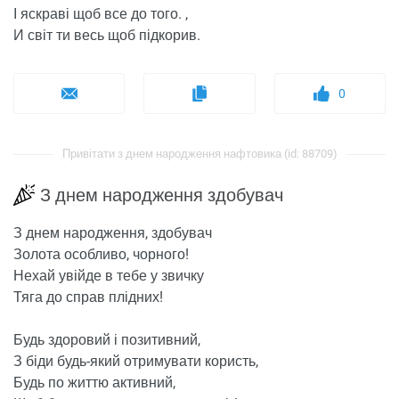
І яскраві щоб все до того. ,
И світ ти весь щоб підкорив.
0
Привітати з днем ​​народження нафтовика (id: 88709)
З днем ​​народження здобувач
З днем ​​народження, здобувач
Золота особливо, чорного!
Нехай увійде в тебе у звичку
Тяга до справ плідних!
Будь здоровий і позитивний,
З біди будь-який отримувати користь,
Будь по життю активний,