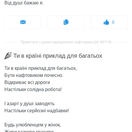
Від душі бажаю я.
0
Привітати з днем ​​народження нафтовика (id: 88719)
Ти в країні приклад для багатьох
Ти в країні приклад для багатьох,
Бути нафтовиком почесно.
Відкриває всі дороги
Настільки солідна робота!
І азарт у душі заводять
Настільки серйозні надбавки!
Будь улюбленцем у жінок,
Живи казково красиво