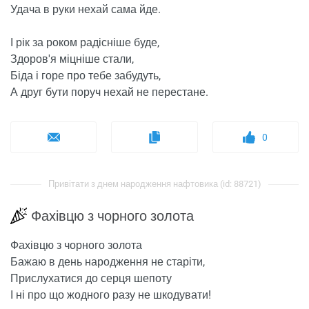
Удача в руки нехай сама йде.
І рік за роком радісніше буде,
Здоров'я міцніше стали,
Біда і горе про тебе забудуть,
А друг бути поруч нехай не перестане.
0
Привітати з днем ​​народження нафтовика (id: 88721)
Фахівцю з чорного золота
Фахівцю з чорного золота
Бажаю в день народження не старіти,
Прислухатися до серця шепоту
І ні про що жодного разу не шкодувати!