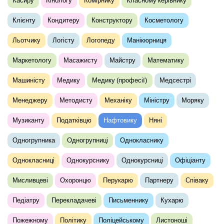
Касиру
Кінологу
Комірнику
Класному керівнику
Клієнту
Кондитеру
Конструктору
Косметологу
Льотчику
Логісту
Логопеду
Манікюрниця
Маркетологу
Масажисту
Майстру
Математику
Машиністу
Медику
Медику (професії)
Медсестрі
Менеджеру
Методисту
Механіку
Міністру
Моряку
Музиканту
Податківцю
Нафтовику
Няні
Одногрупника
Одногрупниці
Однокласнику
Однокласниці
Однокурснику
Однокурсниці
Офіціанту
Мисливцеві
Охоронцю
Перукарю
Партнеру
Співаку
Педіатру
Перекладачеві
Письменнику
Кухарю
Пожежному
Політику
Поліцейському
Листоноші