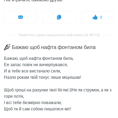
0
Привітати з днем ​​народження нафтовика (id: 88713)
Бажаю щоб нафта фонтаном била
Бажаю, щоб нафта фонтаном била,
Ее запас повік не вичерпувався,
И в тебе все вистачало сили,
Назло рокам твій тонус лише міцнішав!
|Щоб гроші на рахунки твої бігли| ||Не як струмок, а як з
гори потік,
І всі тебе безмірно поважали,
Щоб ти й сам собою пишатися міг!