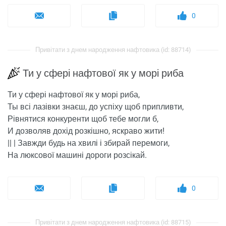
0
Привітати з днем ​​народження нафтовика (id: 88714)
Ти у сфері нафтової як у морі риба
Ти у сфері нафтової як у морі риба,
Ты всі лазівки знаєш, до успіху щоб припливти,
Рівнятися конкуренти щоб тебе могли б,
И дозволяв дохід розкішно, яскраво жити!
|| | Завжди будь на хвилі і збирай перемоги,
На люксової машині дороги розсікай.
0
Привітати з днем ​​народження нафтовика (id: 88715)