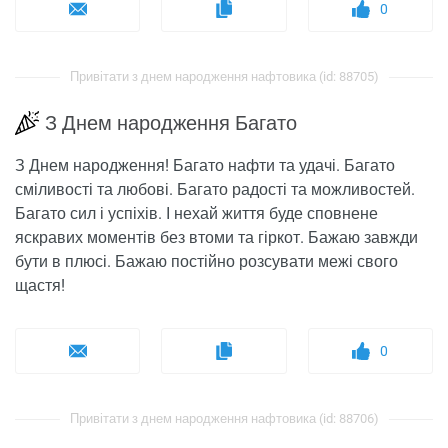
0
Привітати з днем ​​народження нафтовика (id: 88705)
З Днем народження Багато
З Днем народження! Багато нафти та удачі. Багато
сміливості та любові. Багато радості та можливостей.
Багато сил і успіхів. І нехай життя буде сповнене
яскравих моментів без втоми та гіркот. Бажаю завжди
бути в плюсі. Бажаю постійно розсувати межі свого
щастя!
0
Привітати з днем ​​народження нафтовика (id: 88706)