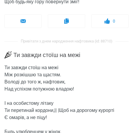
Щоб будь-яку гору повернути зміг!
0
Привітати з днем ​​народження нафтовика (id: 88710)
Ти завжди стоїш на межі
Ти завжди стоїш на межі
Між розкішшю та щастям.
Володі до того ж, нафтовик,
Над успіхом потужною владою!
І на особистому літаку
Ти перетинай кордони,|| |Щоб на дорогому курорті
Є омарів, а не піцу!
Будь улюбленцем у жінок,