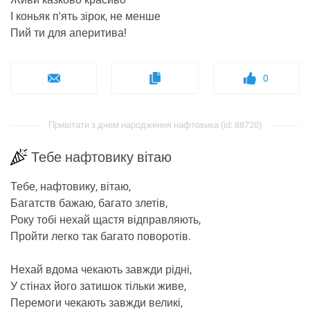
І коньяк п'ять зірок, не менше
Пий ти для аперитива!
0
Привітати з днем ​​народження нафтовика (id: 88720)
Тебе нафтовику вітаю
Тебе, нафтовику, вітаю,
Багатств бажаю, багато злетів,
Року тобі нехай щастя відправляють,
Пройти легко так багато поворотів.
Нехай вдома чекають завжди рідні,
У стінах його затишок тільки живе,
Перемоги чекають завжди великі,