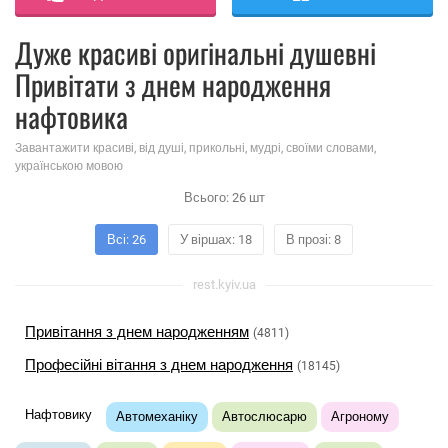
Дуже красиві оригінальні душевні
Привітати з днем ​​народження
нафтовика
Завантажити красиві, від душі, прикольні, мудрі, своїми словами,
українською мовою
Всього:
26
шт
Всі: 26
У віршах: 18
В прозі: 8
rest.kyiv.ua
Привітання з днем ​​народженням
(4811)
Професійні вітання з днем ​​народження
(18145)
Нафтовику
Автомеханіку
Автослюсарю
Агроному