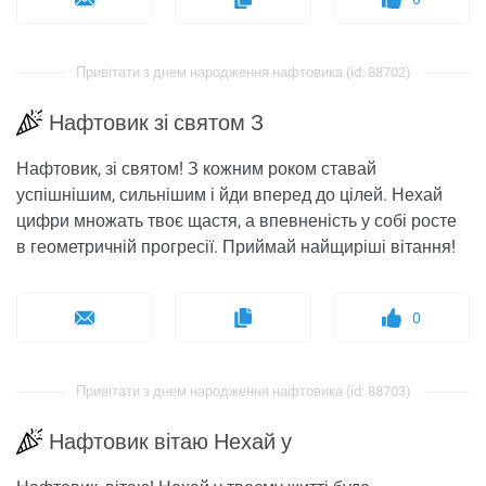
Привітати з днем ​​народження нафтовика (id: 88702)
Нафтовик зі святом З
Нафтовик, зі святом! З кожним роком ставай
успішнішим, сильнішим і йди вперед до цілей. Нехай
цифри множать твоє щастя, а впевненість у собі росте
в геометричній прогресії. Приймай найщиріші вітання!
0
Привітати з днем ​​народження нафтовика (id: 88703)
Нафтовик вітаю Нехай у