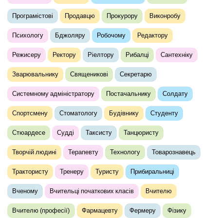
Програмістові
Продавцю
Прокурору
Виконробу
Психологу
Бджоляру
Робочому
Редактору
Режисеру
Ректору
Ріелтору
Рибалці
Сантехніку
Зварювальнику
Священикові
Секретарю
Системному адміністратору
Постачальнику
Солдату
Спортсмену
Стоматологу
Будівнику
Студенту
Стюардесе
Судді
Таксисту
Танцюристу
Творчій людині
Терапевту
Технологу
Товарознавець
Трактористу
Тренеру
Туристу
Прибиральниці
Вченому
Вчительці початкових класів
Вчителю
Вчителю (професії)
Фармацевту
Фермеру
Фізику