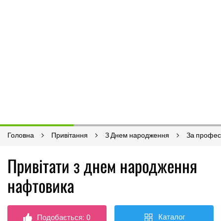
Головна
Привітання
З Днем народження
За профес
Привітати з днем ​​народження
нафтовика
Каталог
Подобається:
0