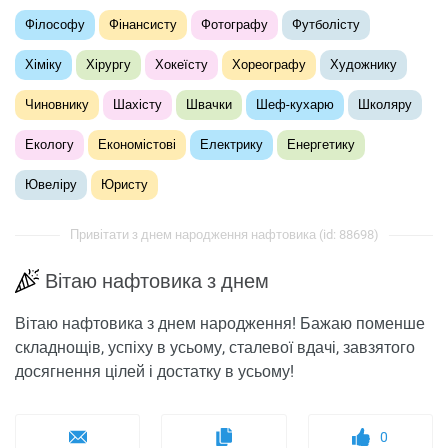
Філософу
Фінансисту
Фотографу
Футболісту
Хіміку
Хірургу
Хокеїсту
Хореографу
Художнику
Чиновнику
Шахісту
Швачки
Шеф-кухарю
Школяру
Екологу
Економістові
Електрику
Енергетику
Ювеліру
Юристу
Привітати з днем ​​народження нафтовика (id: 88698)
Вітаю нафтовика з днем
Вітаю нафтовика з днем ​​народження! Бажаю поменше
складнощів, успіху в усьому, сталевої вдачі, завзятого
досягнення цілей і достатку в усьому!
0