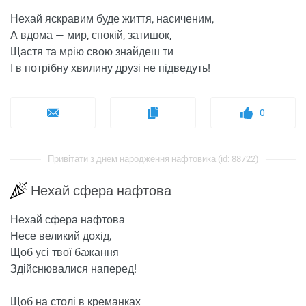
Нехай яскравим буде життя, насиченим,
А вдома — мир, спокій, затишок,
Щастя та мрію свою знайдеш ти
І в потрібну хвилину друзі не підведуть!
0
Привітати з днем ​​народження нафтовика (id: 88722)
Нехай сфера нафтова
Нехай сфера нафтова
Несе великий дохід,
Щоб усі твої бажання
Здійснювалися наперед!
Щоб на столі в креманках