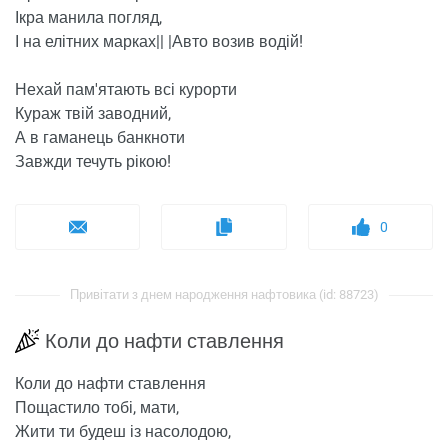
Ікра манила погляд,
І на елітних марках|| |Авто возив водій!
Нехай пам'ятають всі курорти
Кураж твій заводний,
А в гаманець банкноти
Завжди течуть рікою!
0
Привітати з днем ​​народження нафтовика (id: 88723)
Коли до нафти ставлення
Коли до нафти ставлення
Пощастило тобі, мати,
Жити ти будеш із насолодою,