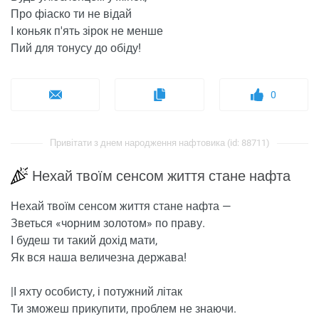
Про фіаско ти не відай
І коньяк п'ять зірок не менше
Пий для тонусу до обіду!
0
Привітати з днем ​​народження нафтовика (id: 88711)
Нехай твоїм сенсом життя стане нафта
Нехай твоїм сенсом життя стане нафта —
Зветься «чорним золотом» по праву.
І будеш ти такий дохід мати,
Як вся наша величезна держава!
|І яхту особисту, і потужний літак
Ти зможеш прикупити, проблем не знаючи.