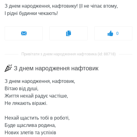
З днем ​​народження, нафтовику! ||І не чіпає втому,
І рідні будинки чекають!
0
Привітати з днем ​​народження нафтовика (id: 88718)
З днем ​​народження нафтовик
З днем ​​народження, нафтовик,
Вітаю від душі,
Життя нехай радує частіше,
Не лякають віражі.
Нехай щастить тобі в роботі,
Буде щаслива родина,
Нових злетів та успіхів