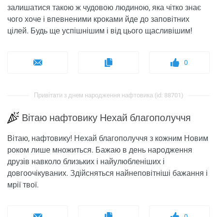
залишатися такою ж чудовою людиною, яка чітко знає
чого хоче і впевненими кроками йде до заповітних
цілей. Будь ще успішнішим і від цього щасливішим!
0
Привітати з днем ​​народження нафтовика (id: 88701)
Вітаю нафтовику Нехай благополуччя
Вітаю, нафтовику! Нехай благополуччя з кожним Новим
роком лише множиться. Бажаю в день народження
друзів навколо близьких і найулюбленіших і
довгоочікуваних. Здійсняться найнеповітніші бажання і
мрії твої.
0