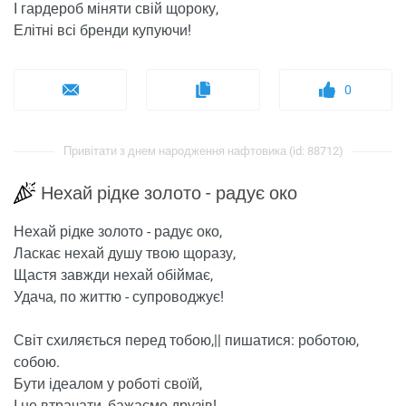
І гардероб міняти свій щороку,
Елітні всі бренди купуючи!
0
Привітати з днем ​​народження нафтовика (id: 88712)
Нехай рідке золото - радує око
Нехай рідке золото - радує око,
Ласкає нехай душу твою щоразу,
Щастя завжди нехай обіймає,
Удача, по життю - супроводжує!
Світ схиляється перед тобою,|| пишатися: роботою,
собою.
Бути ідеалом у роботі своїй,
І не втрачати, бажаємо друзів!