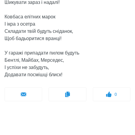
Шикувати зараз і надалі!
Ковбаса елітних марок
І ікра з осетра
Складати твій будуть сніданок,
Щоб бадьоритися вранці!
У гаражі припадати пилом будуть
Бентлі, Майбах, Мерседес,
І успіхи не забудуть,
Додавати посмішці блиск!
0