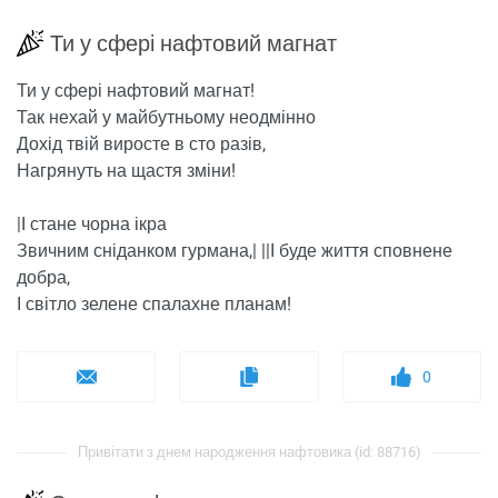
Ти у сфері нафтовий магнат
Ти у сфері нафтовий магнат!
Так нехай у майбутньому неодмінно
Дохід твій виросте в сто разів,
Нагрянуть на щастя зміни!
|І стане чорна ікра
Звичним сніданком гурмана,| ||І буде життя сповнене
добра,
І світло зелене спалахне планам!
0
Привітати з днем ​​народження нафтовика (id: 88716)