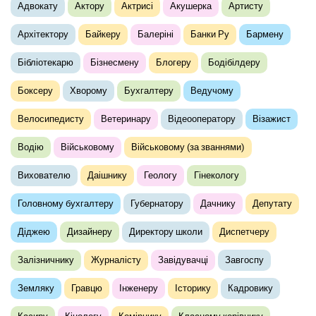
Адвокату
Актору
Актрисі
Акушерка
Артисту
Архітектору
Байкеру
Балеріні
Банки Ру
Бармену
Бібліотекарю
Бізнесмену
Блогеру
Бодібілдеру
Боксеру
Хворому
Бухгалтеру
Ведучому
Велосипедисту
Ветеринару
Відеооператору
Візажист
Водію
Військовому
Військовому (за званнями)
Вихователю
Даішнику
Геологу
Гінекологу
Головному бухгалтеру
Губернатору
Дачнику
Депутату
Діджею
Дизайнеру
Директору школи
Диспетчеру
Залізничнику
Журналісту
Завідувачці
Завгоспу
Земляку
Гравцю
Інженеру
Історику
Кадровику