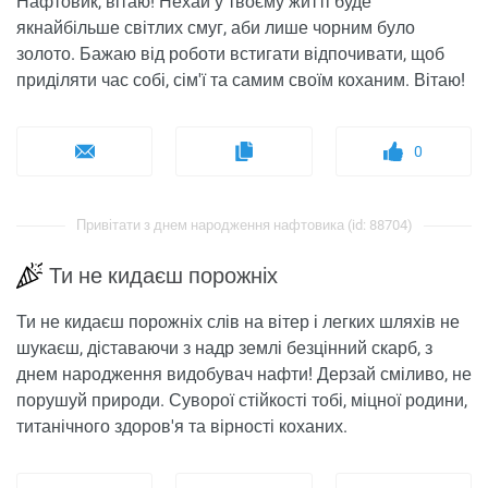
Нафтовик, вітаю! Нехай у твоєму житті буде
якнайбільше світлих смуг, аби лише чорним було
золото. Бажаю від роботи встигати відпочивати, щоб
приділяти час собі, сім'ї та самим своїм коханим. Вітаю!
0
Привітати з днем ​​народження нафтовика (id: 88704)
Ти не кидаєш порожніх
Ти не кидаєш порожніх слів на вітер і легких шляхів не
шукаєш, діставаючи з надр землі безцінний скарб, з
днем ​​народження видобувач нафти! Дерзай сміливо, не
порушуй природи. Суворої стійкості тобі, міцної родини,
титанічного здоров'я та вірності коханих.