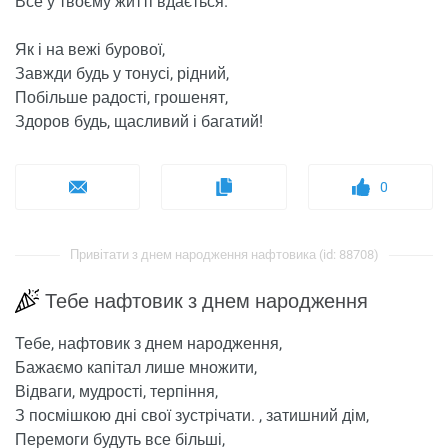
Все у твоєму житті вдається.
Як і на вежі бурової,
Завжди будь у тонусі, рідний,
Побільше радості, грошенят,
Здоров будь, щасливий і багатий!
0
Привітати з днем ​​народження нафтовика (id: 88708)
Тебе нафтовик з днем ​​народження
Тебе, нафтовик з днем ​​народження,
Бажаємо капітал лише множити,
Відваги, мудрості, терпіння,
З посмішкою дні свої зустрічати. , затишний дім,
Перемоги будуть все більші,