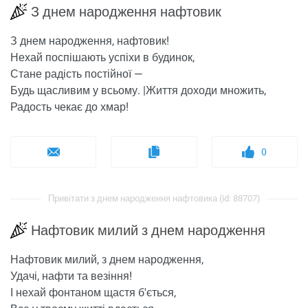
З днем ​​народження нафтовик
З днем ​​народження, нафтовик!
Нехай поспішають успіхи в будинок,
Стане радість постійної —
Будь щасливим у всьому. |Життя доходи множить,
Радость чекає до хмар!
0
Привітати з днем ​​народження нафтовика (id: 88707)
Нафтовик милий з днем ​​народження
Нафтовик милий, з днем ​​народження,
Удачі, нафти та везіння!
І нехай фонтаном щастя б'ється,