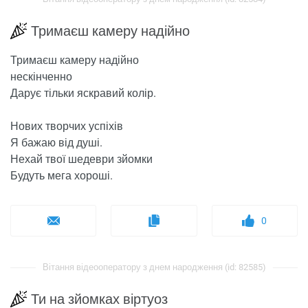
Тримаєш камеру надійно
Тримаєш камеру надійно
нескінченно
Дарує тільки яскравий колір.
Нових творчих успіхів
Я бажаю від душі.
Нехай твої шедеври зйомки
Будуть мега хороші.
0
Вітання відеооператору з днем ​​народження (id: 82585)
Ти на зйомках віртуоз