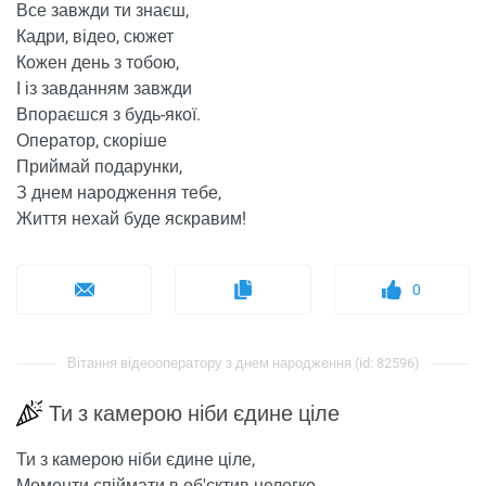
Все завжди ти знаєш,
Кадри, відео, сюжет
Кожен день з тобою,
І із завданням завжди
Впораєшся з будь-якої.
Оператор, скоріше
Приймай подарунки,
З днем ​​народження тебе,
Життя нехай буде яскравим!
0
Вітання відеооператору з днем ​​народження (id: 82596)
Ти з камерою ніби єдине ціле
Ти з камерою ніби єдине ціле,
Моменти спіймати в об'єктив нелегко.