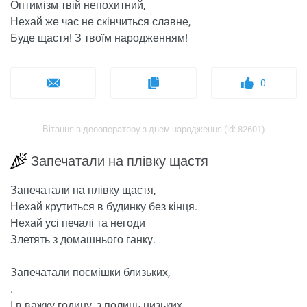
Оптимізм твій непохитний,
Нехай же час не скінчиться славне,
Буде щастя! З твоїм народженням!
0
Вітання відеооператору з днем ​​народження (id: 82601)
Запечатали на плівку щастя
Запечатали на плівку щастя,
Нехай крутиться в будинку без кінця.
Нехай усі печалі та негоди
Злетять з домашнього ганку.
Запечатали посмішки близьких,
.
І в важку годину, з полиць низьких