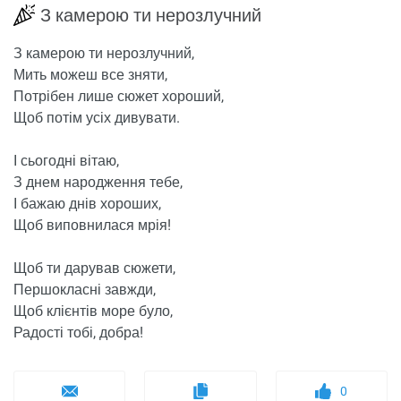
З камерою ти нерозлучний
З камерою ти нерозлучний,
Мить можеш все зняти,
Потрібен лише сюжет хороший,
Щоб потім усіх дивувати.
І сьогодні вітаю,
З днем ​​народження тебе,
І бажаю днів хороших,
Щоб виповнилася мрія!
Щоб ти дарував сюжети,
Першокласні завжди,
Щоб клієнтів море було,
Радості тобі, добра!
0