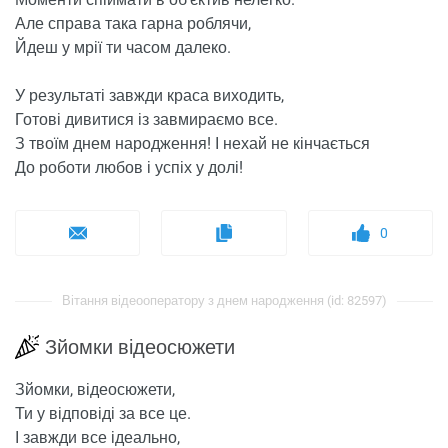
Але справа така гарна роблячи,
Йдеш у мрії ти часом далеко.
У результаті завжди краса виходить,
Готові дивитися із завмираємо все.
З твоїм днем ​​народження! І нехай не кінчається
До роботи любов і успіх у долі!
0
Вітання відеооператору з днем ​​народження (id: 82597)
Зйомки відеосюжети
Зйомки, відеосюжети,
Ти у відповіді за все це.
І завжди все ідеально,