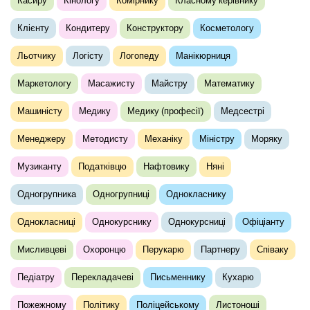
Касиру
Кінологу
Комірнику
Класному керівнику
Клієнту
Кондитеру
Конструктору
Косметологу
Льотчику
Логісту
Логопеду
Манікюрниця
Маркетологу
Масажисту
Майстру
Математику
Машиністу
Медику
Медику (професії)
Медсестрі
Менеджеру
Методисту
Механіку
Міністру
Моряку
Музиканту
Податківцю
Нафтовику
Няні
Одногрупника
Одногрупниці
Однокласнику
Однокласниці
Однокурснику
Однокурсниці
Офіціанту
Мисливцеві
Охоронцю
Перукарю
Партнеру
Співаку
Педіатру
Перекладачеві
Письменнику
Кухарю
Пожежному
Політику
Поліцейському
Листоноші