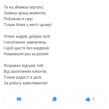
Ти на зйомках віртуоз,
Знімеш кращі моменти,
Побажаю я смуг
Тільки білих у житті цьому!
Чітких кадрів, добрих осіб
І незліченно замовлень,
І щоб щастя без кордонів
Накривало раз за разом!
Яскравих відгуків тобі
Від захоплених клієнтів,
Тільки радості в долі,
За роботу компліментів!
0