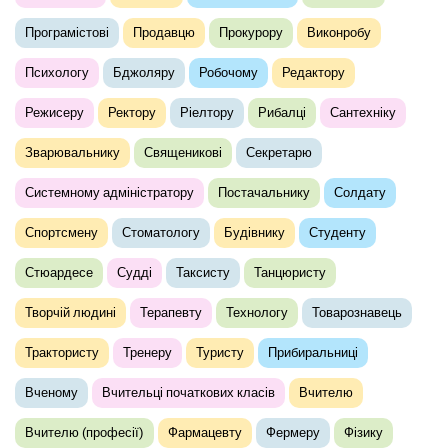
Програмістові
Продавцю
Прокурору
Виконробу
Психологу
Бджоляру
Робочому
Редактору
Режисеру
Ректору
Ріелтору
Рибалці
Сантехніку
Зварювальнику
Священикові
Секретарю
Системному адміністратору
Постачальнику
Солдату
Спортсмену
Стоматологу
Будівнику
Студенту
Стюардесе
Судді
Таксисту
Танцюристу
Творчій людині
Терапевту
Технологу
Товарознавець
Трактористу
Тренеру
Туристу
Прибиральниці
Вченому
Вчительці початкових класів
Вчителю
Вчителю (професії)
Фармацевту
Фермеру
Фізику