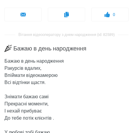
0
Вітання відеооператору з днем ​​народження (id: 82589)
Бажаю в день народження
Бажаю в день народження
Ракурсів вдалих,
Впіймати відеокамерою
Всі відтінки щастя.
Знімати бажаю самі
Прекрасні моменти,
І нехай прибуває
До тебе потік клієнтів .
У любові тобі бажаю