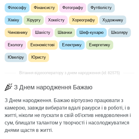
Філософу
Фінансисту
Фотографу
Футболісту
Хіміку
Хірургу
Хокеїсту
Хореографу
Художнику
Чиновнику
Шахісту
Швачки
Шеф-кухарю
Школяру
Екологу
Економістові
Електрику
Енергетику
Ювеліру
Юристу
Вітання відеооператору з днем ​​народження (id: 82575)
З Днем народження Бажаю
З Днем народження. Бажаю віртуозно працювати з
камерою, завжди вибирати вдалі ракурси і в роботі, і в
житті, ніколи не пускати в свій об'єктив невдоволення і
сум, блищати талантом у творчості і насолоджуватися
днями щастя в житті.