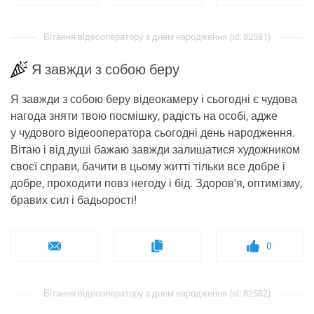
Вітання відеооператору з днем ​​народження (id: 82581)
Я завжди з собою беру
Я завжди з собою беру відеокамеру і сьогодні є чудова
нагода зняти твою посмішку, радість на особі, адже
у чудового відеооператора сьогодні день народження.
Вітаю і від душі бажаю завжди залишатися художником
своєї справи, бачити в цьому житті тільки все добре і
добре, проходити повз негоду і бід. Здоров'я, оптимізму,
бравих сил і бадьорості!
0
Вітання відеооператору з днем ​​народження (id: 82582)