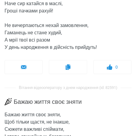
Наче сир катайся в маслі,
Гроші пачками рахуй!
Не вичерпаються нехай замовлення,
Гаманець не стане худий,
А мрії твої всі разом
У день народження в дійсність прийдуть!
0
Вітання відеооператору з днем ​​народження (id: 82591)
Бажаю життя своє зняти
Бажаю життя своє зняти,
Щоб тільки щастя, не інакше,
Сюжети важливі спіймати,