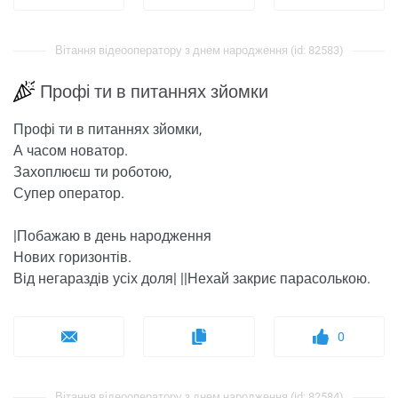
Вітання відеооператору з днем ​​народження (id: 82583)
Профі ти в питаннях зйомки
Профі ти в питаннях зйомки,
А часом новатор.
Захоплюєш ти роботою,
Супер оператор.
|Побажаю в день народження
Нових горизонтів.
Від негараздів усіх доля| ||Нехай закриє парасолькою.
0
Вітання відеооператору з днем ​​народження (id: 82584)