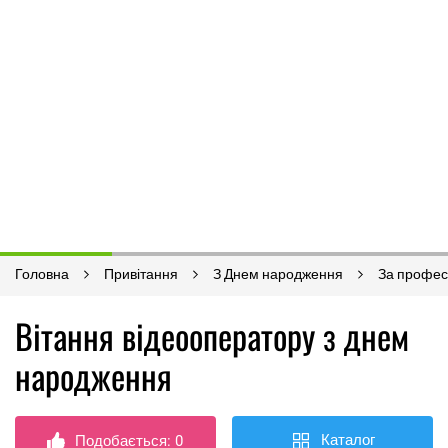
Головна
Привітання
З Днем народження
За профес
Вітання відеооператору з днем ​​
народження
Каталог
Подобається:
0