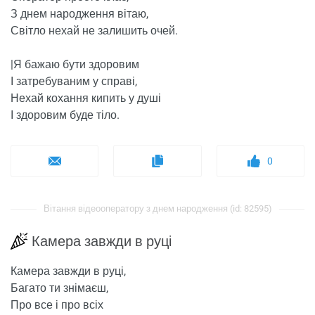
З днем ​​народження вітаю,
Світло нехай не залишить очей.
|Я бажаю бути здоровим
І затребуваним у справі,
Нехай кохання кипить у душі
І здоровим буде тіло.
0
Вітання відеооператору з днем ​​народження (id: 82595)
Камера завжди в руці
Камера завжди в руці,
Багато ти знімаєш,
Про все і про всіх