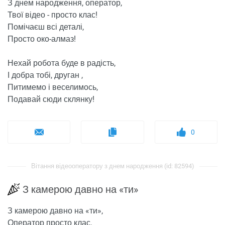
З днем ​​народження, оператор,
Твої відео - просто клас!
Помічаєш всі деталі,
Просто око-алмаз!
Нехай робота буде в радість,
І добра тобі, друган ,
Питимемо і веселимось,
Подавай сюди склянку!
0
Вітання відеооператору з днем ​​народження (id: 82594)
З камерою давно на «ти»
З камерою давно на «ти»,
Оператор просто клас,