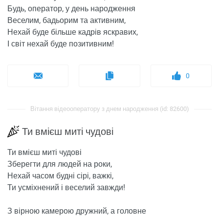
Будь, оператор, у день народження
Веселим, бадьорим та активним,
Нехай буде більше кадрів яскравих,
І світ нехай буде позитивним!
0
Вітання відеооператору з днем ​​народження (id: 82600)
Ти вмієш миті чудові
Ти вмієш миті чудові
Зберегти для людей на роки,
Нехай часом будні сірі, важкі,
Ти усміхнений і веселий завжди!
З вірною камерою дружний, а головне