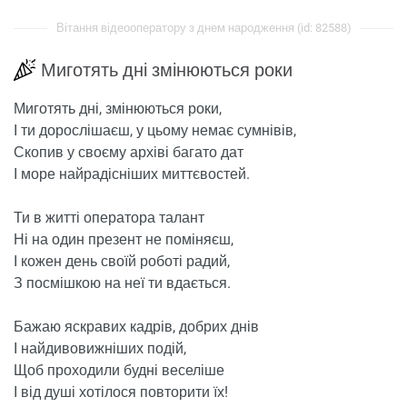
Вітання відеооператору з днем ​​народження (id: 82588)
Миготять дні змінюються роки
Миготять дні, змінюються роки,
І ти дорослішаєш, у цьому немає сумнівів,
Скопив у своєму архіві багато дат
І море найрадісніших миттєвостей.
Ти в житті оператора талант
Ні на один презент не поміняєш,
І кожен день своїй роботі радий,
З посмішкою на неї ти вдається.
Бажаю яскравих кадрів, добрих днів
І найдивовижніших подій,
Щоб проходили будні веселіше
І від душі хотілося повторити їх!