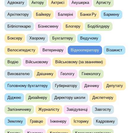
Адвокату
Актору
Актрисі
Акушерка
Артисту
Архітектору
Байкеру
Балеріні
Банки Ру
Бармену
Бібліотекарю
Бізнесмену
Блогеру
Бодібілдеру
Боксеру
Хворому
Бухгалтеру
Ведучому
Велосипедисту
Ветеринару
Відеооператору
Візажист
Водію
Військовому
Військовому (за званнями)
Вихователю
Даішнику
Геологу
Гінекологу
Головному бухгалтеру
Губернатору
Дачнику
Депутату
Діджею
Дизайнеру
Директору школи
Диспетчеру
Залізничнику
Журналісту
Завідувачці
Завгоспу
Земляку
Гравцю
Інженеру
Історику
Кадровику