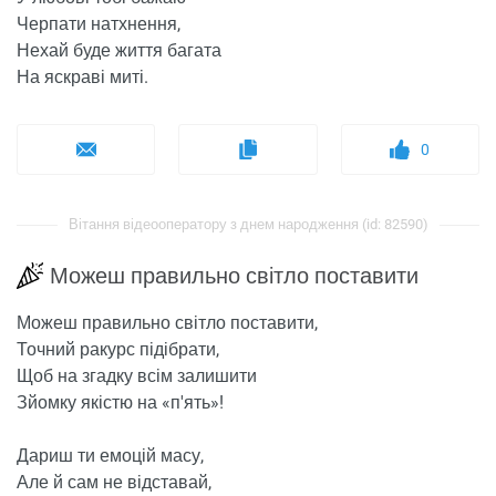
Черпати натхнення,
Нехай буде життя багата
На яскраві миті.
0
Вітання відеооператору з днем ​​народження (id: 82590)
Можеш правильно світло поставити
Можеш правильно світло поставити,
Точний ракурс підібрати,
Щоб на згадку всім залишити
Зйомку якістю на «п'ять»!
Дариш ти емоцій масу,
Але й сам не відставай,