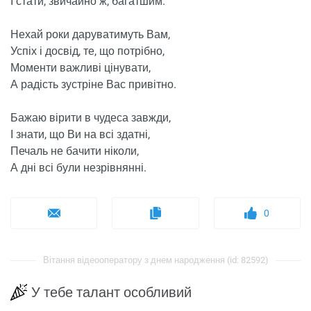
І стати, звичайно ж, багатшим.
Нехай роки даруватимуть Вам,
Успіх і досвід, те, що потрібно,
Моменти важливі цінувати,
А радість зустріне Вас привітно.
Бажаю вірити в чудеса завжди,
І знати, що Ви на всі здатні,
Печаль не бачити ніколи,
А дні всі були незрівнянні.
0
Вітання відеооператору з днем ​​народження (id: 82592)
У тебе талант особливий