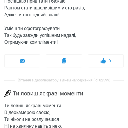
Поспішаю привітати і бажаю
Раптом стати щасливішим у сто разів,
Адже ти того гідний, знаю!
Умієш ти сфотографувати
Так будь завжди успішним надалі,
Отримуючи компліменти!
0
Вітання відеооператору з днем ​​народження (id: 82599)
Ти ловиш яскраві моменти
Ти ловиш яскраві моменти
Відеокамерою своєю,
Ти ніколи не розлучаєшся
Ні на хвилину навіть з нею,