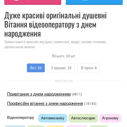
Дуже красиві оригінальні душевні
Вітання відеооператору з днем ​​
народження
Завантажити красиві, від душі, прикольні, мудрі, своїми словами,
українською мовою
Всього:
33
шт
Всі: 33
У віршах: 25
В прозі: 8
rest.kyiv.ua
Привітання з днем ​​народженням
(4811)
Професійні вітання з днем ​​народження
(18145)
Відеооператору
Автомеханіку
Автослюсарю
Агроному