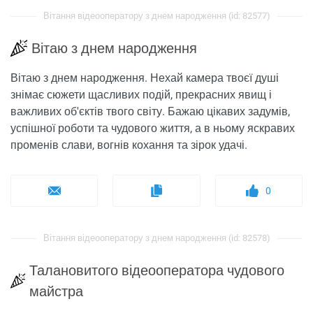
Вітання відеооператору з днем ​​народження (id: 82577)
Вітаю з днем ​​народження
Вітаю з днем ​​народження. Нехай камера твоєї душі
знімає сюжети щасливих подій, прекрасних явищ і
важливих об'єктів твого світу. Бажаю цікавих задумів,
успішної роботи та чудового життя, а в ньому яскравих
променів слави, вогнів кохання та зірок удачі.
0
Вітання відеооператору з днем ​​народження (id: 82578)
Талановитого відеооператора чудового
майстра