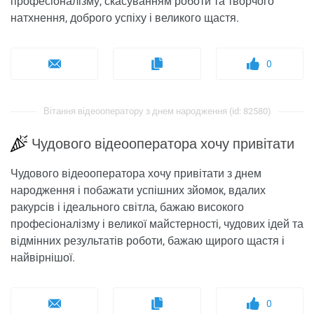
професіоналізму, скасуванням роботи та творчого
натхнення, доброго успіху і великого щастя.
0
Вітання відеооператору з днем ​​народження (id: 82580)
Чудового відеооператора хочу привітати
Чудового відеооператора хочу привітати з днем ​​
народження і побажати успішних зйомок, вдалих
ракурсів і ідеального світла, бажаю високого
професіоналізму і великої майстерності, чудових ідей та
відмінних результатів роботи, бажаю щирого щастя і
найвірнішої.
0