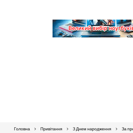
Головна
Привітання
З Днем народження
За п