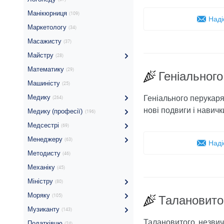
Манікюрниця
(109)
Наді
Маркетологу
(34)
Масажисту
(37)
Майстру
(28)
Математику
(29)
Геніального
Машиністу
(25)
Медику
Геніального перукаря
(264)
нові подвиги і навичк
Медику (професії)
(196)
Медсестрі
(69)
Менеджеру
(63)
Наді
Методисту
(46)
Механіку
(45)
Міністру
(80)
Моряку
(105)
Талановито
Музиканту
(143)
Талановитого, незвич
Податківцю
(24)