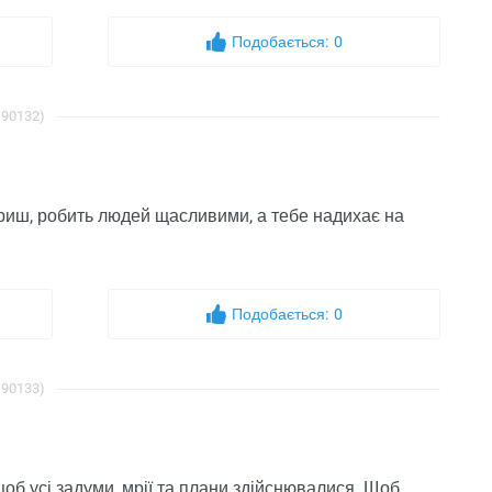
Подобається:
0
 90132)
вориш, робить людей щасливими, а тебе надихає на
Подобається:
0
 90133)
об усі задуми, мрії та плани здійснювалися. Щоб