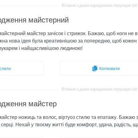
Вітання з днем ​​народження перукарю (id:
родження майстерний
 майстерний майстер зачісок і стрижок. Бажаю, щоб ноги не 
жна нова ідея була креативнішою за попередню, щоб кожен 
рукарем і найщасливішою людиною!
слати
Копіювати
Вітання з днем ​​народження перукарю (id:
родження майстер
 майстер ножиць та волос, віртуоз стилю та епатажу. Бажаю
ерці. Нехай у твоєму житті буде комфорт, удача, радість, щаст