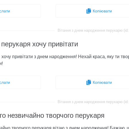
слати
Копіювати
Вітання з днем ​​народження перукарю (id:
 перукаря хочу привітати
 хочу привітати з днем ​​народження! Нехай краса, яку ти т
и!
слати
Копіювати
Вітання з днем ​​народження перукарю (id:
го незвичайно творчого перукаря
айно творчого перукаря вітаю з днем ​​народження! Бажаю, щ