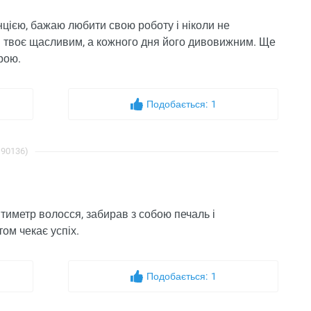
нцією, бажаю любити свою роботу і ніколи не
тя твоє щасливим, а кожного дня його дивовижним. Ще
рою.
Подобається:
1
 90136)
тиметр волосся, забирав з собою печаль і
ом чекає успіх.
Подобається:
1