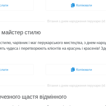
слати
Копіювати
Вітання з днем ​​народження перукарю (id:
к майстер стилю
 стилю, чарівник і маг перукарського мистецтва, з днем ​​на
рять чудеса і перетворюють клієнтів на красунь і красенів! 
слати
Копіювати
Вітання з днем ​​народження перукарю (id:
чезного щастя відмінного