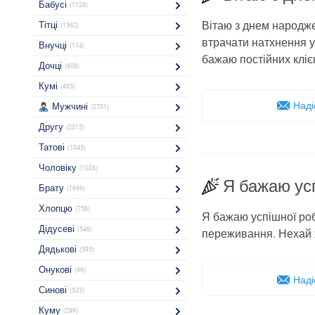
Бабусі
(1128)
Вітаю з днем ​​народ
Тітці
(1362)
втрачати натхнення у
Внучці
(114)
бажаю постійних кліє
Дочці
(608)
Кумі
(493)
Наді
Мужчині
(2701)
Другу
(2315)
Татові
(1045)
Чоловіку
(1026)
Я бажаю ус
Брату
(1696)
Хлопцю
(756)
Я бажаю успішної роб
Дідусеві
(546)
переживання. Нехай ж
Дядькові
(595)
Онукові
(96)
Наді
Синові
(533)
Куму
(299)