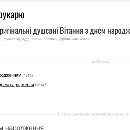
ерукарю
ригінальні душевні Вітання з днем ​​наро
ші, прикольні, мудрі, своїми словами, українською мовою
rest.kyiv.ua
народженням
(4811)
днем ​​народження
(18145)
Вітання з днем ​​народження перукарю (id:
м ​​народження