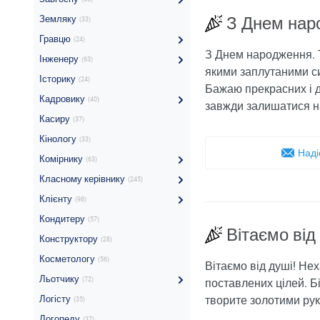
Земляку
З Днем нар
(33)
Гравцю
(24)
З Днем народження. Т
Інженеру
(63)
якими заплутаними сит
Історику
(24)
Бажаю прекрасних і д
Кадровику
(40)
завжди залишатися на
Касиру
(37)
Кінологу
(33)
Наді
Комірнику
(63)
Класному керівнику
(245)
Клієнту
(98)
Кондитеру
(57)
Вітаємо від
Конструктору
(28)
Косметологу
(56)
Вітаємо від душі! Не
Льотчику
(72)
поставлених цілей. Б
Логісту
творите золотими ру
(35)
Логопеду
(37)