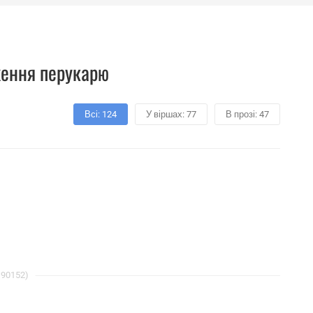
дження перукарю
Всі: 124
У віршах: 77
В прозі: 47
 90152)