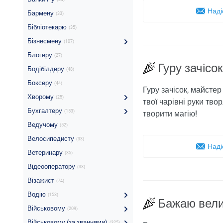
Наді
Бармену
(33)
Бібліотекарю
(35)
Бізнесмену
(107)
Блогеру
(27)
Гуру зачісо
Бодібілдеру
(48)
Боксеру
(44)
Гуру зачісок, майстер
Хворому
(25)
твої чарівні руки тво
Бухгалтеру
(153)
творити магію!
Ведучому
(52)
Велосипедисту
(33)
Наді
Ветеринару
(35)
Відеооператору
(33)
Візажист
(74)
Водію
(153)
Бажаю вели
Військовому
(209)
Військовому (за званнями)
(325)