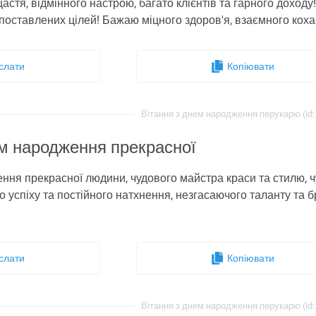
стя, відмінного настрою, багато клієнтів та гарного доходу!
поставлених цілей! Бажаю міцного здоров'я, взаємного коханн
слати
Копіювати
Вітання з днем ​​народження перукарю (id:
ем народження прекрасної
ння прекрасної людини, чудового майстра краси та стилю, ч
о успіху та постійного натхнення, незгасаючого таланту та 
слати
Копіювати
Вітання з днем ​​народження перукарю (id: