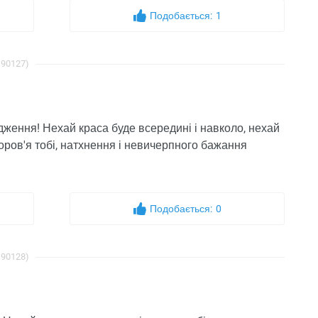
Подобається:
1
 90127)
родження! Нехай краса буде всередині і навколо, нехай
Здоров'я тобі, натхнення і невичерпного бажання
Подобається:
0
 90128)