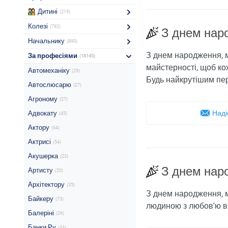
Дитині
(219)
Колезі
(792)
З днем ​​на
Начальнику
(890)
З днем ​​народження,
За професіями
(18145)
майстерності, щоб ко
Автомеханіку
(29)
Будь найкрутішим пе
Автослюсарю
(27)
Агроному
(27)
Наді
Адвокату
(45)
Актору
(64)
Актрисі
(54)
Акушерка
(23)
З днем ​​на
Артисту
(55)
Архітектору
(35)
З днем ​​народження,
Байкеру
(73)
людиною з любов'ю в с
Балеріні
(26)
Банки Ру
(34)