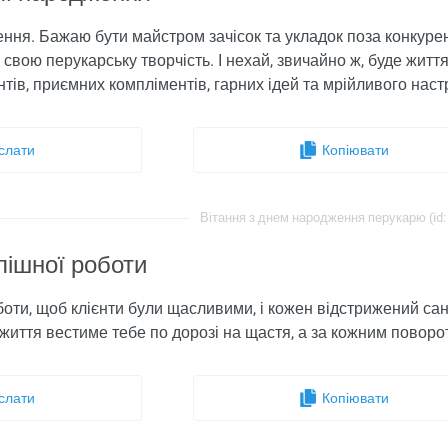
ження. Бажаю бути майстром зачісок та укладок поза конкуре
 свою перукарську творчість. І нехай, звичайно ж, буде жит
нтів, приємних компліментів, гарних ідей та мрійливого наст
слати
Копіювати
Вітання з днем ​​народження перукарю (id:
пішної роботи
оти, щоб клієнти були щасливими, і кожен відстрижений сан
иття вестиме тебе по дорозі на щастя, а за кожним поворот
слати
Копіювати