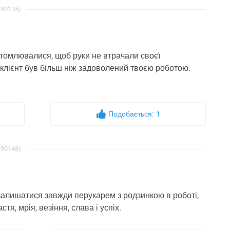
 90135)
втомлювалися, щоб руки не втрачали своєї
клієнт був більш ніж задоволений твоєю роботою.
Подобається:
1
 90148)
 залишатися завжди перукарем з родзинкою в роботі,
я, мрія, везіння, слава і успіх.