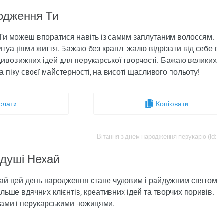
одження Ти
и можеш впоратися навіть із самим заплутаним волоссям. Б
уаціями життя. Бажаю без краплі жалю відрізати від себе вс
ивовижних ідей для перукарської творчості. Бажаю великих
 піку своєї майстерності, на висоті щасливого польоту!
слати
Копіювати
Вітання з днем ​​народження перукарю (id:
 душі Нехай
хай цей день народження стане чудовим і райдужним святом.
ільше вдячних клієнтів, креативних ідей та творчих поривів.
ками і перукарськими ножицями.