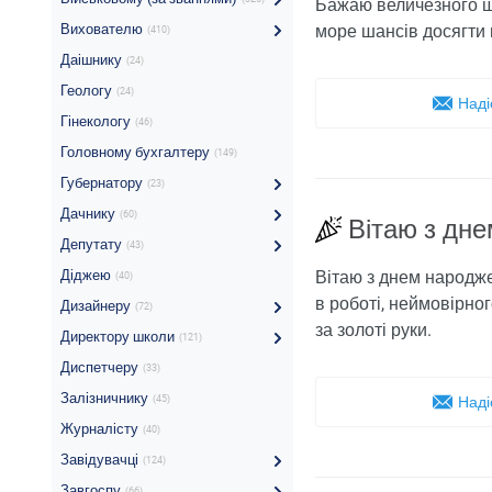
Бажаю величезного ща
Вихователю
море шансів досягти 
(410)
Даішнику
(24)
Геологу
(24)
Наді
Гінекологу
(46)
Головному бухгалтеру
(149)
Губернатору
(23)
Дачнику
(60)
Вітаю з дн
Депутату
(43)
Діджею
Вітаю з днем народже
(40)
в роботі, неймовірног
Дизайнеру
(72)
за золоті руки.
Директору школи
(121)
Диспетчеру
(33)
Залізничнику
(45)
Наді
Журналісту
(40)
Завідувачці
(124)
Завгоспу
(66)