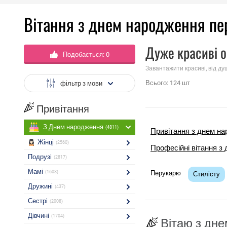
Вітання з днем ​​народження п
Дуже красиві о
Подобається:
0
Завантажити красиві, від ду
Всього:
124
шт
фільтр з мови
Привітання
З Днем народження
(4811)
Привітання з днем ​​
Жінці
(2560)
Професійні вітання з 
Подрузі
(2817)
Мамі
(1608)
Перукарю
Стилісту
Дружині
(437)
Сестрі
(2008)
Дівчині
(1704)
Вітаю з дне