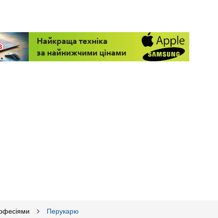
рофесіями
Перукарю