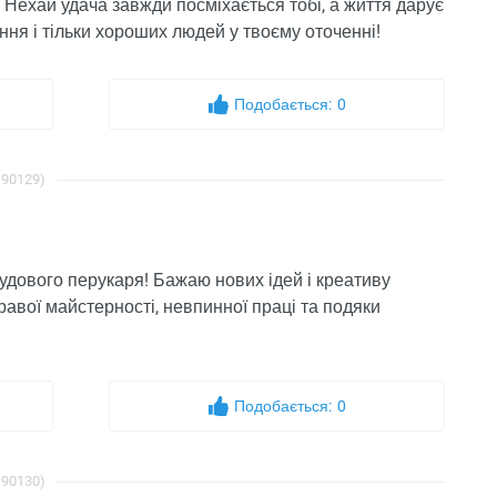
 Нехай удача завжди посміхається тобі, а життя дарує
я і тільки хороших людей у ​​твоєму оточенні!
Подобається:
0
 90129)
удового перукаря! Бажаю нових ідей і креативу
бравої майстерності, невпинної праці та подяки
Подобається:
0
 90130)