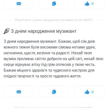
0
Привітання з днем ​​народження музикантові (id: 88451)
З днем ​​народження музикант
З днем ​​народження музикант. Бажаю, щоб сім днів
кожного тижня були високими сімома нотами удачі,
натхнення, щастя, везіння та радості. Нехай твоя
музика проливає світло доброти на цей світ, нехай твоє
серце відчуває втіху під грім оплесків у твою честь.
Бажаю міцного здоров'я та чудесного настрою для
плідної творчості та просто чудового життя.
0