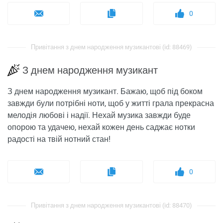
0
Привітання з днем ​​народження музикантові (id: 88469)
З днем ​​народження музикант
З днем ​​народження музикант. Бажаю, щоб під боком
завжди були потрібні ноти, щоб у житті грала прекрасна
мелодія любові і надії. Нехай музика завжди буде
опорою та удачею, нехай кожен день саджає нотки
радості на твій нотний стан!
0
Привітання з днем ​​народження музикантові (id: 88470)