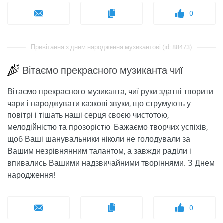
0
Привітання з днем ​​народження музикантові (id: 88473)
Вітаємо прекрасного музиканта чиї
Вітаємо прекрасного музиканта, чиї руки здатні творити
чари і народжувати казкові звуки, що струмують у
повітрі і тішать наші серця своєю чистотою,
мелодійністю та прозорістю. Бажаємо творчих успіхів,
щоб Ваші шанувальники ніколи не голодували за
Вашим незрівнянним талантом, а завжди раділи і
впивались Вашими надзвичайними творіннями. З Днем
народження!
0