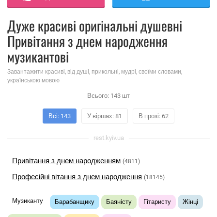
Дуже красиві оригінальні душевні
Привітання з днем ​​народження
музикантові
Завантажити красиві, від душі, прикольні, мудрі, своїми словами,
українською мовою
Всього:
143
шт
Всі: 143
У віршах: 81
В прозі: 62
rest.kyiv.ua
Привітання з днем ​​народженням
(4811)
Професійні вітання з днем ​​народження
(18145)
Музиканту
Барабанщику
Баяністу
Гітаристу
Жінці