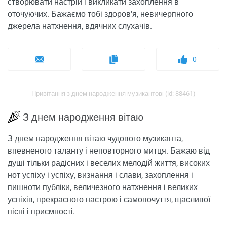
створювати настрій і викликати захоплення в
оточуючих. Бажаємо тобі здоров'я, невичерпного
джерела натхнення, вдячних слухачів.
0
Привітання з днем ​​народження музикантові (id: 88461)
З днем ​​народження вітаю
З днем ​​народження вітаю чудового музиканта,
впевненого таланту і неповторного митця. Бажаю від
душі тільки радісних і веселих мелодій життя, високих
нот успіху і успіху, визнання і слави, захоплення і
пишноти публіки, величезного натхнення і великих
успіхів, прекрасного настрою і самопочуття, щасливої ​​
пісні і приємності.