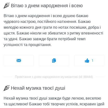
Вітаю з днем народження і всею
Вітаю з днем народження і всею душею бажаю
чудового настрою, постійного натхнення. Бажаю
мелодію кожного дня грати по нотах посмішки, добра і
щастя. Бажаю ніколи не збиватися з ритму впевненості
та удачі. Бажаю завжди брати потрібний темп
успішності та процвітання.
1
Привітання з днем ​​народження музикантові (id: 88444)
Нехай музика твоєї душі
Нехай музика твоєї душі завжди буде легкою, веселою
та щасливою! Бажаю тобі творчих успіхів, яскравих ідей