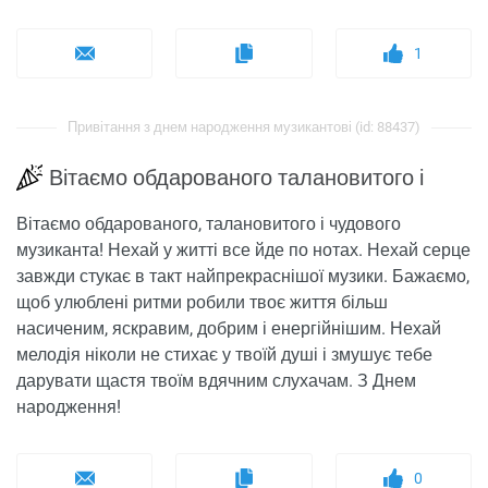
1
Привітання з днем ​​народження музикантові (id: 88437)
Вітаємо обдарованого талановитого і
Вітаємо обдарованого, талановитого і чудового
музиканта! Нехай у житті все йде по нотах. Нехай серце
завжди стукає в такт найпрекраснішої музики. Бажаємо,
щоб улюблені ритми робили твоє життя більш
насиченим, яскравим, добрим і енергійнішим. Нехай
мелодія ніколи не стихає у твоїй душі і змушує тебе
дарувати щастя твоїм вдячним слухачам. З Днем
народження!
0