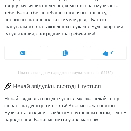
творця музичних шедеврів, композитора і музиканта
тебе! Бажаю безперебійного творчого процесу,
постійного натхнення та стимулу до дії. Багато
шанувальників та захоплених слухачів. Будь здоровий і
імпульсивний, своєрідний і затребуваний!
0
Привітання з днем ​​народження музикантові (id: 88468)
Нехай звідусіль сьогодні чується
Нехай звідусіль сьогодні чується музика, нехай серце
співає і на душі цвітуть квіти! Вітаємо талановитого
музиканта, людину з глибоким внутрішнім світом, з днем
​​народження! Бажаємо життя у «ля мажорі»!