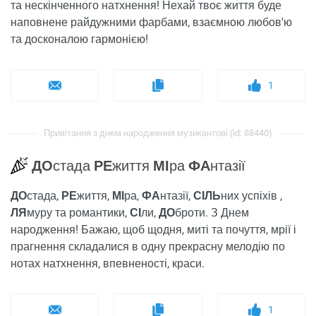
та нескінченного натхнення! Нехай твоє життя буде
наповнене райдужними фарбами, взаємною любов'ю
та досконалою гармонією!
1
Привітання з днем ​​народження музикантові (id: 88440)
ДО
стада
РЕ
життя
МІ
ра
ФА
нтазії
ДО
стада,
РЕ
життя,
МІ
ра,
ФА
нтазії,
СІЛЬ
них успіхів ,
ЛЯ
муру та романтики,
СІ
ли,
ДО
броти. З Днем
народження! Бажаю, щоб щодня, миті та почуття, мрії і
прагнення складалися в одну прекрасну мелодію по
нотах натхнення, впевненості, краси.
1