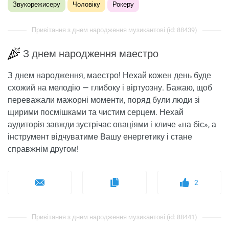
Звукорежисеру
Чоловіку
Рокеру
Привітання з днем ​​народження музикантові (id: 88439)
З днем ​​народження маестро
З днем ​​народження, маестро! Нехай кожен день буде
схожий на мелодію — глибоку і віртуозну. Бажаю, щоб
переважали мажорні моменти, поряд були люди зі
щирими посмішками та чистим серцем. Нехай
аудиторія завжди зустрічає оваціями і кличе «на біс», а
інструмент відчуватиме Вашу енергетику і стане
справжнім другом!
2
Привітання з днем ​​народження музикантові (id: 88441)