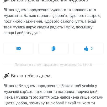
Вітаю з днем народження чудового та талановитого
музиканта. Бажаю гарного здоров'я, чудового настрою,
постійного натхнення, чудового самопочуття. Нехай
твоя музика дарує людям радість і мрію, посмішку
серця і доброту душі.
0
Привітання з днем ​​народження музикантові (id: 88443)
Вітаю тебе з днем
Вітаю тебе з днем ​​народження і бажаю тобі успіхів у
музичній кар'єрі, натхнення та яскравих творчих ідей!
Нехай музика твого життя буде наповнена лише нотами
щастя, добра, позитиву та любові! Нехай те, чого ти