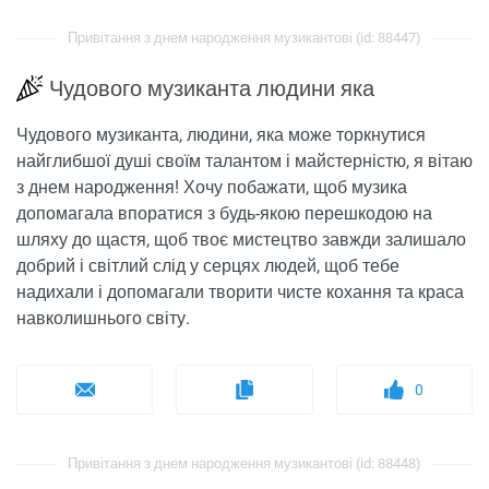
Привітання з днем ​​народження музикантові (id: 88447)
Чудового музиканта людини яка
Чудового музиканта, людини, яка може торкнутися
найглибшої душі своїм талантом і майстерністю, я вітаю
з днем ​​народження! Хочу побажати, щоб музика
допомагала впоратися з будь-якою перешкодою на
шляху до щастя, щоб твоє мистецтво завжди залишало
добрий і світлий слід у серцях людей, щоб тебе
надихали і допомагали творити чисте кохання та краса
навколишнього світу.
0
Привітання з днем ​​народження музикантові (id: 88448)