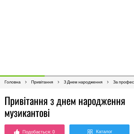
Головна
Привітання
З Днем народження
За профес
Привітання з днем ​​народження
музикантові
Каталог
Подобається:
0