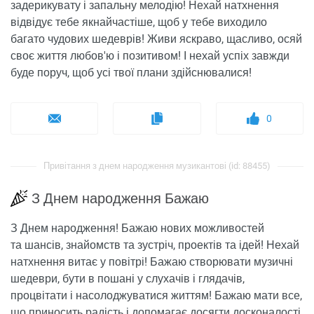
задерикувату і запальну мелодію! Нехай натхнення
відвідує тебе якнайчастіше, щоб у тебе виходило
багато чудових шедеврів! Живи яскраво, щасливо, осяй
своє життя любов'ю і позитивом! І нехай успіх завжди
буде поруч, щоб усі твої плани здійснювалися!
0
Привітання з днем ​​народження музикантові (id: 88455)
З Днем народження Бажаю
З Днем народження! Бажаю нових можливостей
та шансів, знайомств та зустріч, проектів та ідей! Нехай
натхнення витає у повітрі! Бажаю створювати музичні
шедеври, бути в пошані у слухачів і глядачів,
процвітати і насолоджуватися життям! Бажаю мати все,
що приносить радість і допомагає досягти досконалості