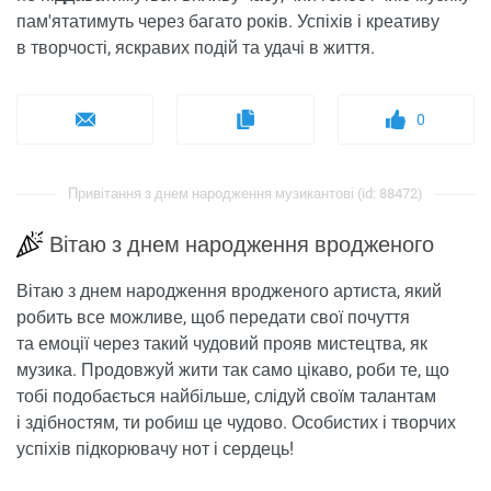
пам'ятатимуть через багато років. Успіхів і креативу
в творчості, яскравих подій та удачі в життя.
0
Привітання з днем ​​народження музикантові (id: 88472)
Вітаю з днем народження вродженого
Вітаю з днем народження вродженого артиста, який
робить все можливе, щоб передати свої почуття
та емоції через такий чудовий прояв мистецтва, як
музика. Продовжуй жити так само цікаво, роби те, що
тобі подобається найбільше, слідуй своїм талантам
і здібностям, ти робиш це чудово. Особистих і творчих
успіхів підкорювачу нот і сердець!