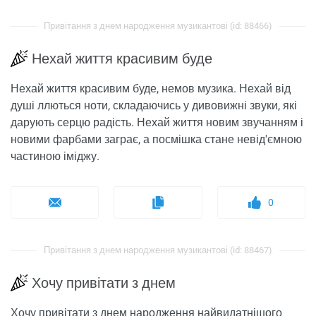
Привітання з днем ​​народження музикантові (id: 88466)
Нехай життя красивим буде
Нехай життя красивим буде, немов музика. Нехай від
душі ллються ноти, складаючись у дивовижні звуки, які
дарують серцю радість. Нехай життя новим звучанням і
новими фарбами заграє, а посмішка стане невід'ємною
частиною іміджу.
0
Привітання з днем ​​народження музикантові (id: 88467)
Хочу привітати з днем
Хочу привітати з днем ​​народження найвидатнішого