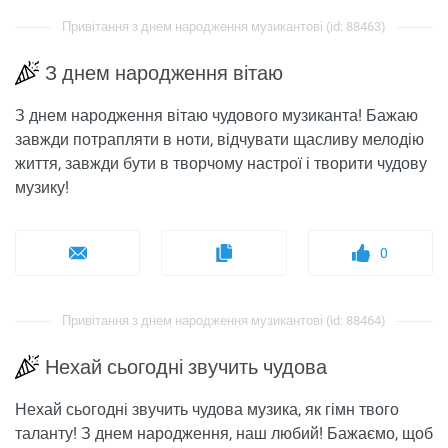
Привітання з днем ​​народження музикантові (id: 88463)
З днем ​​народження вітаю
З днем ​​народження вітаю чудового музиканта! Бажаю
завжди потрапляти в ноти, відчувати щасливу мелодію
життя, завжди бути в творчому настрої і творити чудову
музику!
0
Привітання з днем ​​народження музикантові (id: 88464)
Нехай сьогодні звучить чудова
Нехай сьогодні звучить чудова музика, як гімн твого
таланту! З днем ​​народження, наш любий! Бажаємо, щоб