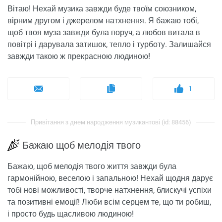
Вітаю! Нехай музика завжди буде твоїм союзником,
вірним другом і джерелом натхнення. Я бажаю тобі,
щоб твоя муза завжди була поруч, а любов витала в
повітрі і дарувала затишок, тепло і турботу. Залишайся
завжди такою ж прекрасною людиною!
1
Привітання з днем ​​народження музикантові (id: 88456)
Бажаю щоб мелодія твого
Бажаю, щоб мелодія твого життя завжди була
гармонійною, веселою і запальною! Нехай щодня дарує
тобі нові можливості, творче натхнення, блискучі успіхи
та позитивні емоції! Люби всім серцем те, що ти робиш,
і просто будь щасливою людиною!