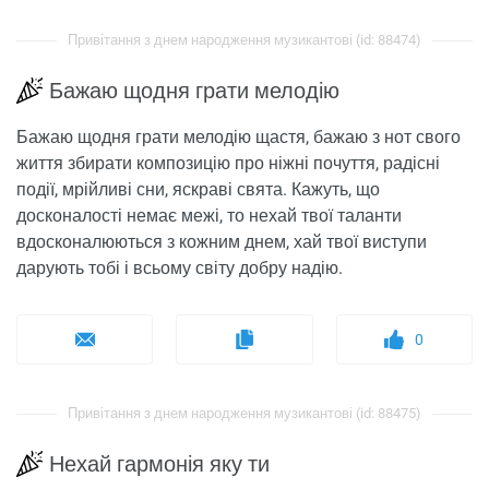
Привітання з днем ​​народження музикантові (id: 88474)
Бажаю щодня грати мелодію
Бажаю щодня грати мелодію щастя, бажаю з нот свого
життя збирати композицію про ніжні почуття, радісні
події, мрійливі сни, яскраві свята. Кажуть, що
досконалості немає межі, то нехай твої таланти
вдосконалюються з кожним днем, хай твої виступи
дарують тобі і всьому світу добру надію.
0
Привітання з днем ​​народження музикантові (id: 88475)
Нехай гармонія яку ти