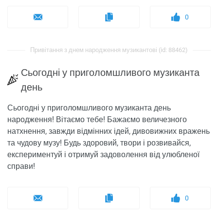
0
Привітання з днем ​​народження музикантові (id: 88462)
Сьогодні у приголомшливого музиканта
день
Сьогодні у приголомшливого музиканта день
народження! Вітаємо тебе! Бажаємо величезного
натхнення, завжди відмінних ідей, дивовижних вражень
та чудову музу! Будь здоровий, твори і розвивайся,
експериментуй і отримуй задоволення від улюбленої
справи!
0