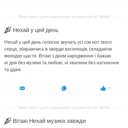
Привітання з днем ​​народження музикантові (id: 88446)
Нехай у цей день
Нехай у цей день голосно звучать усі сім нот твого
серця, збираючись в акорди веселощів, складаючи
мелодію щастя. Вітаю з днем народження і бажаю
ні дня без музики та любові, ні хвилини без натхнення
та удачі.
1
Привітання з днем ​​народження музикантові (id: 88452)
Вітаю Нехай музика завжди