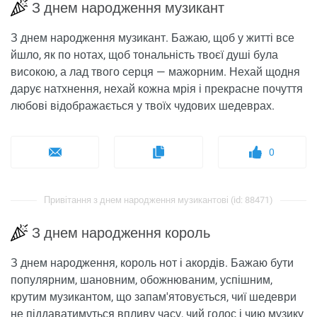
З днем ​​народження музикант
З днем ​​народження музикант. Бажаю, щоб у житті все
йшло, як по нотах, щоб тональність твоєї душі була
високою, а лад твого серця — мажорним. Нехай щодня
дарує натхнення, нехай кожна мрія і прекрасне почуття
любові відображається у твоїх чудових шедеврах.
0
Привітання з днем ​​народження музикантові (id: 88471)
З днем ​​народження король
З днем ​​народження, король нот і акордів. Бажаю бути
популярним, шановним, обожнюваним, успішним,
крутим музикантом, що запам'ятовується, чиї шедеври
не піддаватимуться впливу часу, чий голос і чию музику