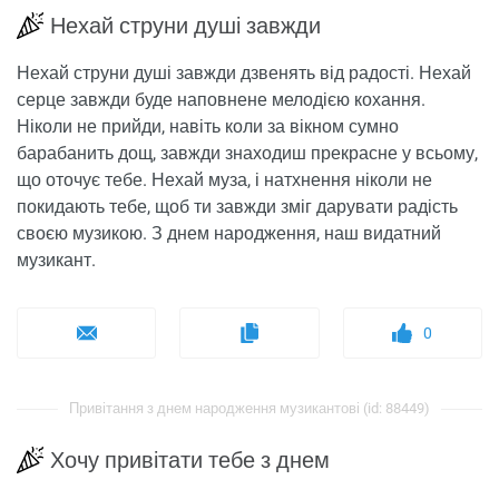
Нехай струни душі завжди
Нехай струни душі завжди дзвенять від радості. Нехай
серце завжди буде наповнене мелодією кохання.
Ніколи не прийди, навіть коли за вікном сумно
барабанить дощ, завжди знаходиш прекрасне у всьому,
що оточує тебе. Нехай муза, і натхнення ніколи не
покидають тебе, щоб ти завжди зміг дарувати радість
своєю музикою. З днем ​​народження, наш видатний
музикант.
0
Привітання з днем ​​народження музикантові (id: 88449)
Хочу привітати тебе з днем