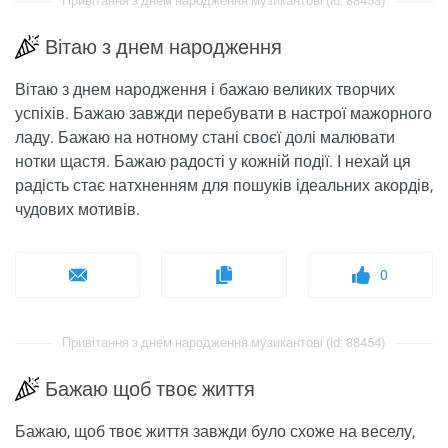
Привітання з днем ​​народження музикантові (id: 88453)
Вітаю з днем ​​народження
Вітаю з днем ​​народження і бажаю великих творчих
успіхів. Бажаю завжди перебувати в настрої мажорного
ладу. Бажаю на нотному стані своєї долі малювати
нотки щастя. Бажаю радості у кожній події. І нехай ця
радість стає натхненням для пошуків ідеальних акордів,
чудових мотивів.
0
Привітання з днем ​​народження музикантові (id: 88454)
Бажаю щоб твоє життя
Бажаю, щоб твоє життя завжди було схоже на веселу,