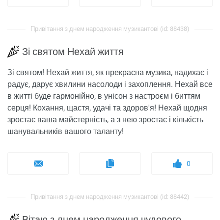
Привітання з днем ​​народження музикантові (id: 88438)
Зі святом Нехай життя
Зі святом! Нехай життя, як прекрасна музика, надихає і
радує, дарує хвилини насолоди і захоплення. Нехай все
в житті буде гармонійно, в унісон з настроєм і биттям
серця! Кохання, щастя, удачі та здоров'я! Нехай щодня
зростає ваша майстерність, а з нею зростає і кількість
шанувальників вашого таланту!
0
Привітання з днем ​​народження музикантові (id: 88442)
Вітаю з днем народження чудового