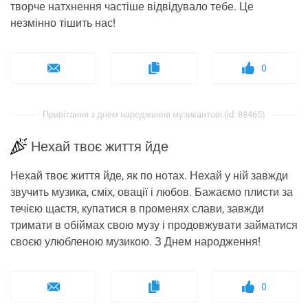
творче натхнення частіше відвідувало тебе. Це
незмінно тішить нас!
0
Привітання з днем ​​народження музикантові (id: 88465)
Нехай твоє життя йде
Нехай твоє життя йде, як по нотах. Нехай у ній завжди
звучить музика, сміх, овації і любов. Бажаємо плисти за
течією щастя, купатися в променях слави, завжди
тримати в обіймах свою музу і продовжувати займатися
своєю улюбленою музикою. З Днем народження!
0