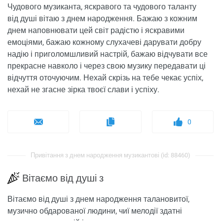
Чудового музиканта, яскравого та чудового таланту
від душі вітаю з днем народження. Бажаю з кожним
днем ​​наповнювати цей світ радістю і яскравими
емоціями, бажаю кожному слухачеві дарувати добру
надію і приголомшливий настрій, бажаю відчувати все
прекрасне навколо і через свою музику передавати ці
відчуття оточуючим. Нехай скрізь на тебе чекає успіх,
нехай не згасне зірка твоєї слави і успіху.
0
Привітання з днем ​​народження музикантові (id: 88460)
Вітаємо від душі з
Вітаємо від душі з днем ​​народження талановитої,
музично обдарованої людини, чиї мелодії здатні