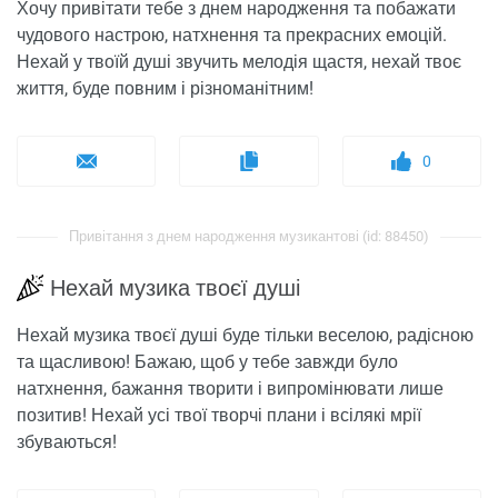
Хочу привітати тебе з днем народження та побажати
чудового настрою, натхнення та прекрасних емоцій.
Нехай у твоїй душі звучить мелодія щастя, нехай твоє
життя, буде повним і різноманітним!
0
Привітання з днем ​​народження музикантові (id: 88450)
Нехай музика твоєї душі
Нехай музика твоєї душі буде тільки веселою, радісною
та щасливою! Бажаю, щоб у тебе завжди було
натхнення, бажання творити і випромінювати лише
позитив! Нехай усі твої творчі плани і всілякі мрії
збуваються!