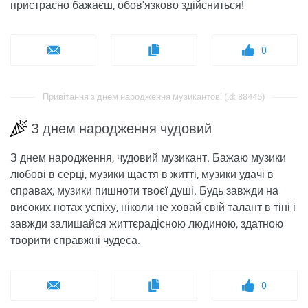
пристрасно бажаєш, обов'язково здійсниться!
0
Привітання з днем ​​народження музикантові (id: 88445)
З днем ​​народження чудовий
З днем ​​народження, чудовий музикант. Бажаю музики
любові в серці, музики щастя в житті, музики удачі в
справах, музики пишноти твоєї душі. Будь завжди на
високих нотах успіху, ніколи не ховай свій талант в тіні і
завжди залишайся життєрадісною людиною, здатною
творити справжні чудеса.
0