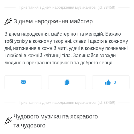
Привітання з днем ​​народження музикантові (id: 88458)
З днем ​​народження майстер
З днем ​​народження, майстер нот та мелодій. Бажаю
тобі успіху в кожному творінні, слави і щастя в кожному
дні, натхнення в кожній миті, удачі в кожному починанні
і любові в кожній клітинці тіла. Залишайся завжди
людиною прекрасної творчості та доброго серця.
0
Привітання з днем ​​народження музикантові (id: 88459)
Чудового музиканта яскравого
та чудового