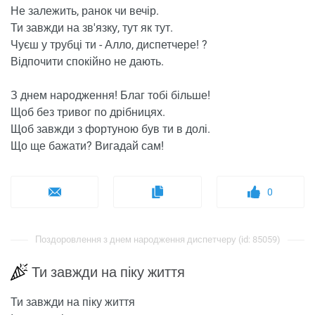
Не залежить, ранок чи вечір.
Ти завжди на зв'язку, тут як тут.
Чуєш у трубці ти - Алло, диспетчере! ?
Відпочити спокійно не дають.
З днем ​​народження! Благ тобі більше!
Щоб без тривог по дрібницях.
Щоб завжди з фортуною був ти в долі.
Що ще бажати? Вигадай сам!
0
Поздоровлення з днем ​​народження диспетчеру (id: 85059)
Ти завжди на піку життя
Ти завжди на піку життя