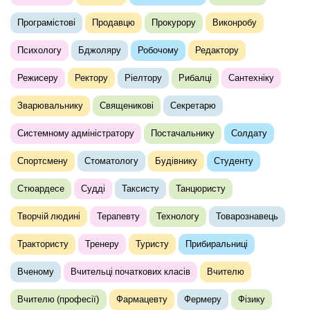
Програмістові
Продавцю
Прокурору
Виконробу
Психологу
Бджоляру
Робочому
Редактору
Режисеру
Ректору
Ріелтору
Рибалці
Сантехніку
Зварювальнику
Священикові
Секретарю
Системному адміністратору
Постачальнику
Солдату
Спортсмену
Стоматологу
Будівнику
Студенту
Стюардесе
Судді
Таксисту
Танцюристу
Творчій людині
Терапевту
Технологу
Товарознавець
Трактористу
Тренеру
Туристу
Прибиральниці
Вченому
Вчительці початкових класів
Вчителю
Вчителю (професії)
Фармацевту
Фермеру
Фізику