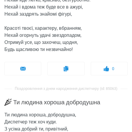
Нехай і вдома теж буде все в ажурі,
Нехай заздрять знайомі фігурі,
Красоті твоєї, характеру, вбранням,
Нехай огорнуть удачі звездопадом,
Отримуй усе, що захочеш, щодня,
Будь щасливою ти незвичайно!
0
Поздоровлення з днем ​​народження диспетчеру (id: 85063)
Ти людина хороша добродушна
Ти людина хороша, добродушна,
Диспетчер теж хоч куди.
З усіма добрий ти, привітний,