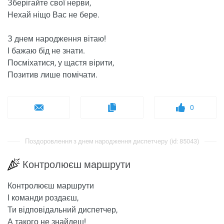
Зберігайте свої нерви,
Нехай ніщо Вас не бере.
З днем ​​народження вітаю!
І бажаю бід не знати.
Посміхатися, у щастя вірити,
Позитив лише помічати.
0
Поздоровлення з днем ​​народження диспетчеру (id: 85043)
Контролюєш маршрути
Контролюєш маршрути
І команди роздаєш,
Ти відповідальний диспетчер,
А такого не знайдеш!