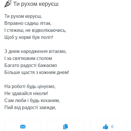
Ти рухом керуєш
Ти рухом керуєш,
Вправно садиш літак,
І стежиш, не відволікаючись,
Щоб у нормі був політ!
З днем ​​народження вітаємо,
І за святковим столом
Багато радості бажаємо
Більше щастя з кожним днем!
На роботі будь цінуємо,
Не здавайся ніколи!
Сам люби і будь коханим,
Пий від радості завжди,
0