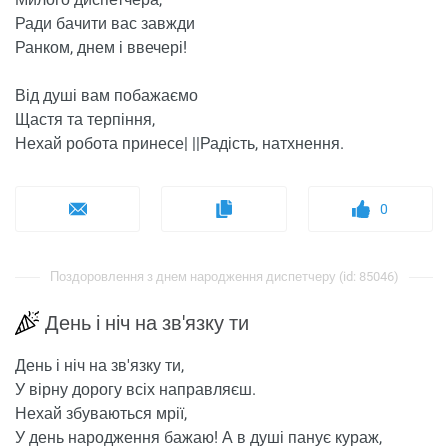
Ради бачити вас завжди
Ранком, днем ​​і ввечері!
Від душі вам побажаємо
Щастя та терпіння,
Нехай робота принесе| ||Радість, натхнення.
0
Поздоровлення з днем ​​народження диспетчеру (id: 85046)
День і ніч на зв'язку ти
День і ніч на зв'язку ти,
У вірну дорогу всіх направляєш.
Нехай збуваються мрії,
У день народження бажаю! А в душі панує кураж,