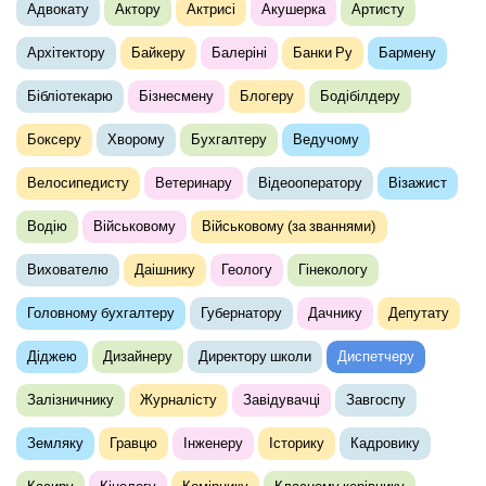
Адвокату
Актору
Актрисі
Акушерка
Артисту
Архітектору
Байкеру
Балеріні
Банки Ру
Бармену
Бібліотекарю
Бізнесмену
Блогеру
Бодібілдеру
Боксеру
Хворому
Бухгалтеру
Ведучому
Велосипедисту
Ветеринару
Відеооператору
Візажист
Водію
Військовому
Військовому (за званнями)
Вихователю
Даішнику
Геологу
Гінекологу
Головному бухгалтеру
Губернатору
Дачнику
Депутату
Діджею
Дизайнеру
Директору школи
Диспетчеру
Залізничнику
Журналісту
Завідувачці
Завгоспу
Земляку
Гравцю
Інженеру
Історику
Кадровику