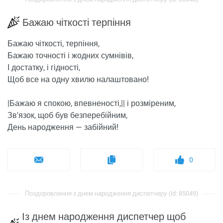
Бажаю чіткості терпіння
Бажаю чіткості, терпіння,
Бажаю точності і жодних сумнівів,
І достатку, і гідності,
Щоб все на одну хвилю налаштовано!
|Бажаю я спокою, впевненості,|| і розміреним,
Зв'язок, щоб був безперебійним,
День народження — забійний!
0
Поздоровлення з днем ​​народження диспетчеру (id: 85049)
Із днем ​​народження диспетчер щоб