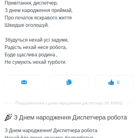
Привітання, диспетчер,
З днем ​​народження приймай,
Про початок яскравого життя
Швидше оголошуй.
Збудуться нехай усі задуми,
Радість нехай несе робота,
Буде щаслива родина ,
Не сумують нехай турботи.
0
Поздоровлення з днем ​​народження диспетчеру (id: 85062)
З Днем народження Диспетчера робота
З Днем народження! Диспетчера робота
Нехай йде легко, красиво, безтурботно.