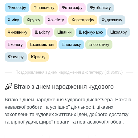
Філософу
Фінансисту
Фотографу
Футболісту
Хіміку
Хірургу
Хокеїсту
Хореографу
Художнику
Чиновнику
Шахісту
Швачки
Шеф-кухарю
Школяру
Екологу
Економістові
Електрику
Енергетику
Ювеліру
Юристу
Поздоровлення з днем ​​народження диспетчеру (id: 85035)
Вітаю з днем народження чудового
Вітаю з днем народження чудового диспетчера. Бажаю
неважкої роботи та успішної діяльності, цікавих
захоплень та чудових життєвих ідей, доброго достатку
та вірної удачі, щирої поваги та невгасаючої любові.