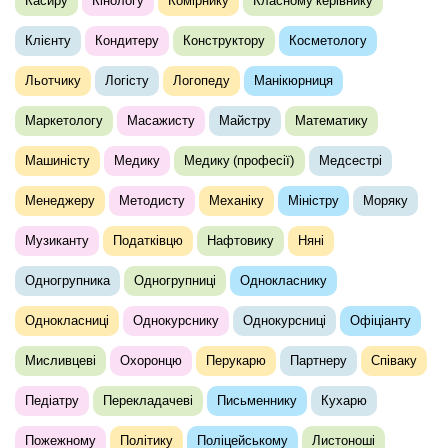
Касиру
Кінологу
Комірнику
Класному керівнику
Клієнту
Кондитеру
Конструктору
Косметологу
Льотчику
Логісту
Логопеду
Манікюрниця
Маркетологу
Масажисту
Майстру
Математику
Машиністу
Медику
Медику (професії)
Медсестрі
Менеджеру
Методисту
Механіку
Міністру
Моряку
Музиканту
Податківцю
Нафтовику
Няні
Одногрупника
Одногрупниці
Однокласнику
Однокласниці
Однокурснику
Однокурсниці
Офіціанту
Мисливцеві
Охоронцю
Перукарю
Партнеру
Співаку
Педіатру
Перекладачеві
Письменнику
Кухарю
Пожежному
Політику
Поліцейському
Листоноші