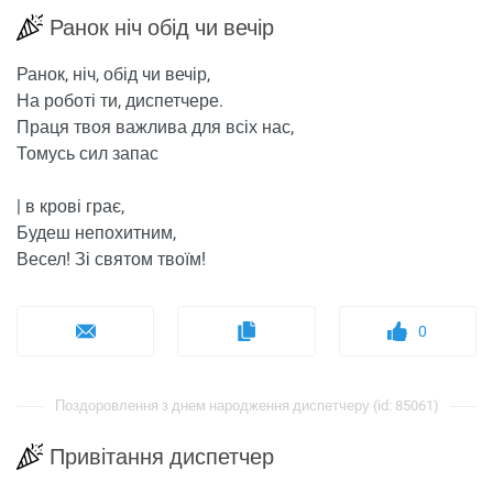
Ранок ніч обід чи вечір
Ранок, ніч, обід чи вечір,
На роботі ти, диспетчере.
Праця твоя важлива для всіх нас,
Томусь сил запас
| в крові грає,
Будеш непохитним,
Весел! Зі святом твоїм!
0
Поздоровлення з днем ​​народження диспетчеру (id: 85061)
Привітання диспетчер