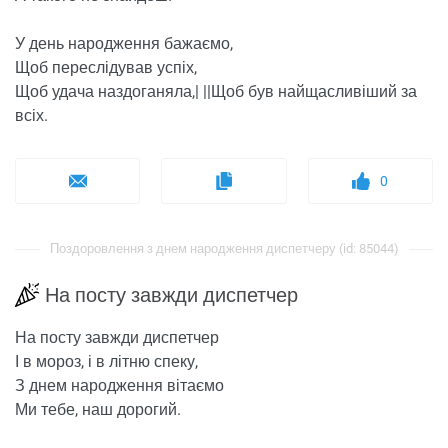
У день народження бажаємо,
Щоб переслідував успіх,
Щоб удача наздоганяла,| ||Щоб був найщасливіший за
всіх.
0
Поздоровлення з днем ​​народження диспетчеру (id: 85044)
На посту завжди диспетчер
На посту завжди диспетчер
І в мороз, і в літню спеку,
З днем ​​народження вітаємо
Ми тебе, наш дорогий.