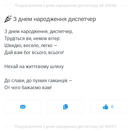
Поздоровлення з днем ​​народження диспетчеру (id: 85056)
З днем ​​народження диспетчер
З днем ​​народження, диспетчер,
Трудіться ви, немов вітер:
Швидко, весело, легко —
Дай вам бог всього, всього!
Нехай на життєвому шляху
До слави, до пухких гаманців —
От чого бажаємо вам!
0
Поздоровлення з днем ​​народження диспетчеру (id: 85057)