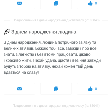
0
Поздоровлення з днем ​​народження диспетчеру (id: 85040)
З днем ​​народження людина
З днем ​​народження, людина потрібного зв'язку та
великих зв'язків. Бажаю тобі все, завжди і про все
знати, з легкістю і без втоми працювати, цікаво
і красиво жити. Нехай удача, щастя і везіння завжди
будуть з тобою на зв'язку, нехай кожен твій день
вдається на славу!
0
Поздоровлення з днем ​​народження диспетчеру (id: 85041)