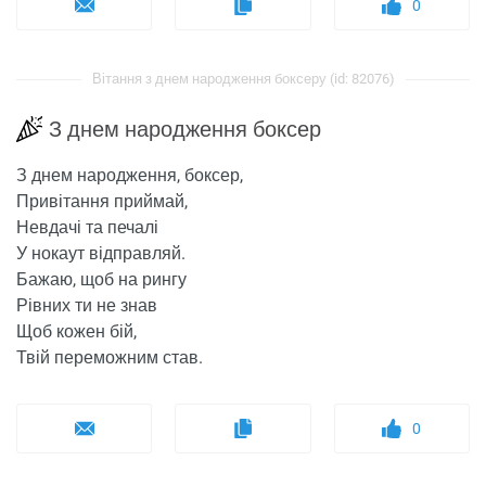
0
Вітання з днем ​​народження боксеру (id: 82076)
З днем ​​народження боксер
З днем ​​народження, боксер,
Привітання приймай,
Невдачі та печалі
У нокаут відправляй.
Бажаю, щоб на рингу
Рівних ти не знав
Щоб кожен бій,
Твій переможним став.
0