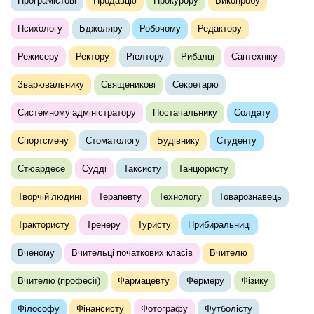
Програмістові
Продавцю
Прокурору
Виконробу
Психологу
Бджоляру
Робочому
Редактору
Режисеру
Ректору
Ріелтору
Рибалці
Сантехніку
Зварювальнику
Священикові
Секретарю
Системному адміністратору
Постачальнику
Солдату
Спортсмену
Стоматологу
Будівнику
Студенту
Стюардесе
Судді
Таксисту
Танцюристу
Творчій людині
Терапевту
Технологу
Товарознавець
Трактористу
Тренеру
Туристу
Прибиральниці
Вченому
Вчительці початкових класів
Вчителю
Вчителю (професії)
Фармацевту
Фермеру
Фізику
Філософу
Фінансисту
Фотографу
Футболісту