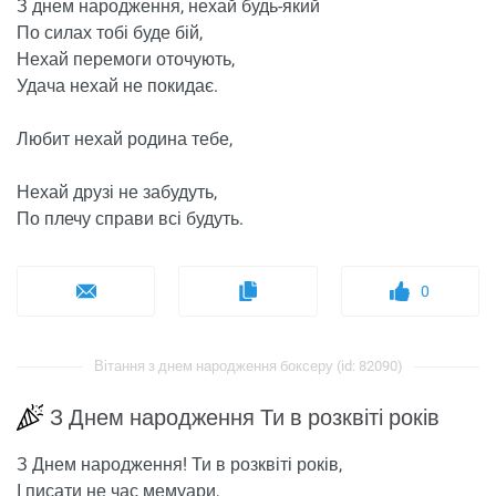
З днем ​​народження, нехай будь-який
По силах тобі буде бій,
Нехай перемоги оточують,
Удача нехай не покидає.
Любит нехай родина тебе,
Нехай друзі не забудуть,
По плечу справи всі будуть.
0
Вітання з днем ​​народження боксеру (id: 82090)
З Днем народження Ти в розквіті років
З Днем народження! Ти в розквіті років,
І писати не час мемуари,