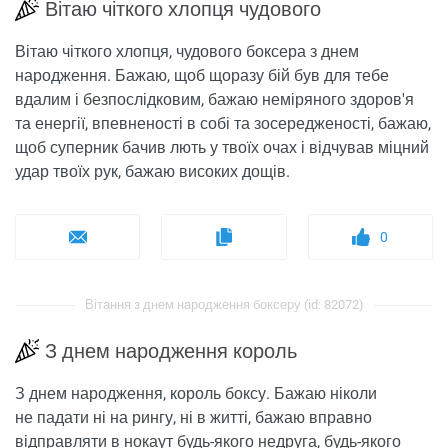
Вітаю чіткого хлопця чудового
Вітаю чіткого хлопця, чудового боксера з днем ​​
народження. Бажаю, щоб щоразу бій був для тебе
вдалим і безпослідковим, бажаю неміряного здоров'я
та енергії, впевненості в собі та зосередженості, бажаю,
щоб суперник бачив лють у твоїх очах і відчував міцний
удар твоїх рук, бажаю високих дощів.
0
Вітання з днем ​​народження боксеру (id: 82072)
З днем ​​народження король
З днем ​​народження, король боксу. Бажаю ніколи
не падати ні на рингу, ні в житті, бажаю вправно
відправляти в нокаут будь-якого недруга, будь-якого