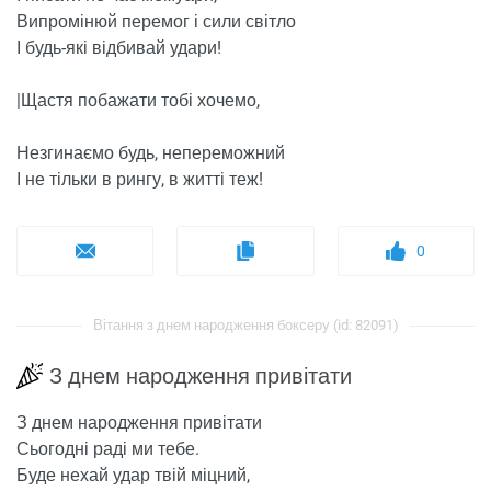
Випромінюй перемог і сили світло
І будь-які відбивай удари!
|Щастя побажати тобі хочемо,
Незгинаємо будь, непереможний
І не тільки в рингу, в житті теж!
0
Вітання з днем ​​народження боксеру (id: 82091)
З днем ​​народження привітати
З днем ​​народження привітати
Сьогодні раді ми тебе.
Буде нехай удар твій міцний,