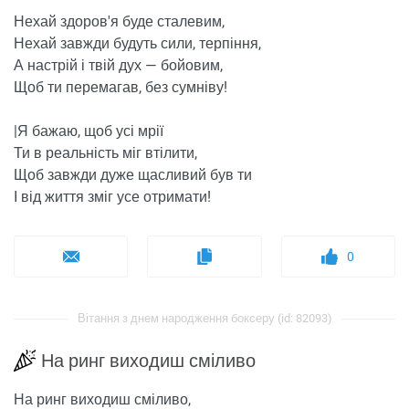
Нехай здоров'я буде сталевим,
Нехай завжди будуть сили, терпіння,
А настрій і твій дух — бойовим,
Щоб ти перемагав, без сумніву!
|Я бажаю, щоб усі мрії
Ти в реальність міг втілити,
Щоб завжди дуже щасливий був ти
І від життя зміг усе отримати!
0
Вітання з днем ​​народження боксеру (id: 82093)
На ринг виходиш сміливо
На ринг виходиш сміливо,