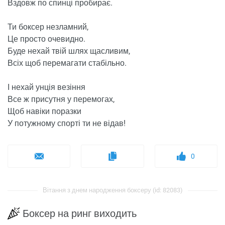
Вздовж по спинці пробирає.
Ти боксер незламний,
Це просто очевидно.
Буде нехай твій шлях щасливим,
Всіх щоб перемагати стабільно.
І нехай унція везіння
Все ж присутня у перемогах,
Щоб навіки поразки
У потужному спорті ти не відав!
0
Вітання з днем ​​народження боксеру (id: 82083)
Боксер на ринг виходить