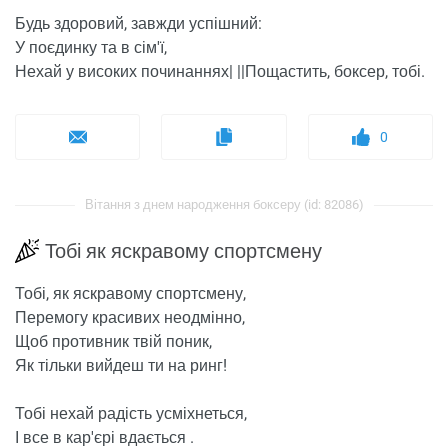
Будь здоровий, завжди успішний:
У поєдинку та в сім'ї,
Нехай у високих починаннях| ||Пощастить, боксер, тобі.
0
Вітання з днем ​​народження боксеру (id: 82086)
Тобі як яскравому спортсмену
Тобі, як яскравому спортсмену,
Перемогу красивих неодмінно,
Щоб противник твій поник,
Як тільки вийдеш ти на ринг!
Тобі нехай радість усміхнеться,
І все в кар'єрі вдається .