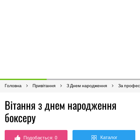
Головна
Привітання
З Днем народження
За профес
Вітання з днем ​​народження
боксеру
Каталог
Подобається:
0