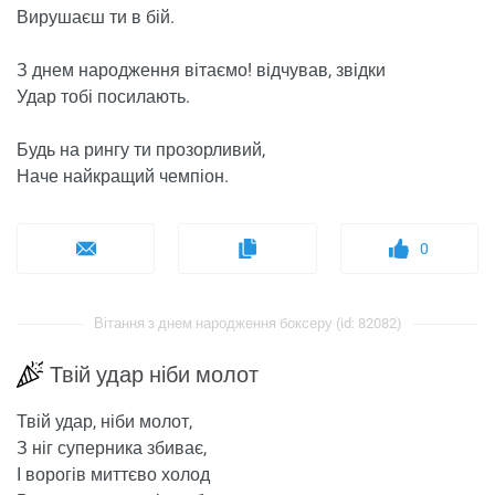
Вирушаєш ти в бій.
З днем ​​народження вітаємо! відчував, звідки
Удар тобі посилають.
Будь на рингу ти прозорливий,
Наче найкращий чемпіон.
0
Вітання з днем ​​народження боксеру (id: 82082)
Твій удар ніби молот
Твій удар, ніби молот,
З ніг суперника збиває,
І ворогів миттєво холод