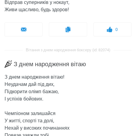
Відправ суперників у нокаут,
Живи щасливо, будь здоров!
0
Вітання з днем ​​народження боксеру (id: 82074)
З днем ​​народження вітаю
З днем ​​народження вітаю!
Неудачам дай під дих,
Підкорити олімп бажаю,
І успіхів бойових.
Чемпіоном залишайся
У житті, спорті та долі,
Нехай у високих починаннях
Повезе завжди тобі.