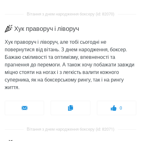
Вітання з днем ​​народження боксеру (id: 82070)
Хук праворуч і ліворуч
Хук праворуч і ліворуч, але тобі сьогодні не
повернутися від вітань. З днем ​​народження, боксер.
Бажаю сміливості та оптимізму, впевненості та
прагнення до перемоги. А також хочу побажати завжди
міцно стояти на ногах і з легкість валити кожного
суперника, як на боксерському рингу, так і на рингу
життя.
0
Вітання з днем ​​народження боксеру (id: 82071)