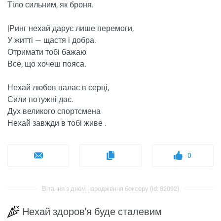
Тіло сильним, як броня.
|Ринг нехай дарує лише перемоги,
У житті — щастя і добра.
Отримати тобі бажаю
Все, що хочеш пояса.
Нехай любов палає в серці,
Сили потужні дає.
Дух великого спортсмена
Нехай завжди в тобі живе .
0
Вітання з днем ​​народження боксеру (id: 82092)
Нехай здоров'я буде сталевим