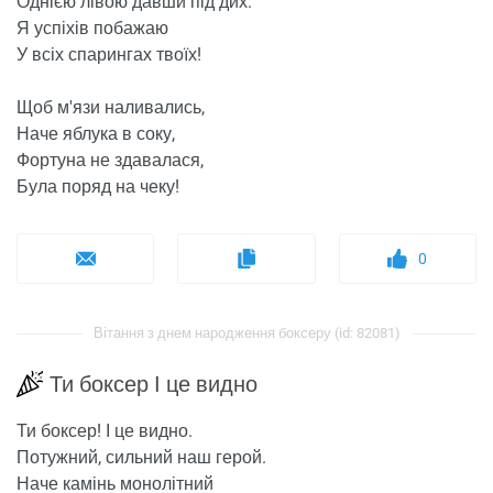
Однією лівою давши під дих.
Я успіхів побажаю
У всіх спарингах твоїх!
Щоб м'язи наливались,
Наче яблука в соку,
Фортуна не здавалася,
Була поряд на чеку!
0
Вітання з днем ​​народження боксеру (id: 82081)
Ти боксер І це видно
Ти боксер! І це видно.
Потужний, сильний наш герой.
Наче камінь монолітний