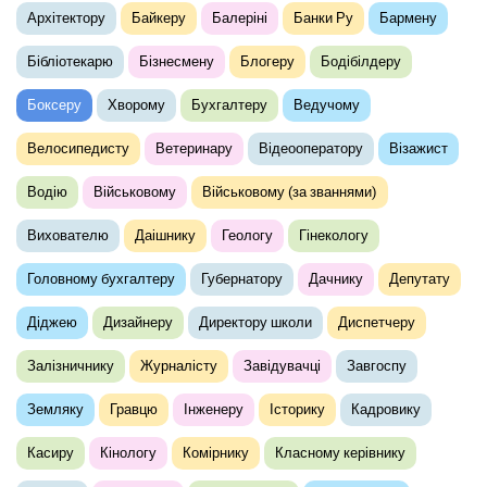
Архітектору
Байкеру
Балеріні
Банки Ру
Бармену
Бібліотекарю
Бізнесмену
Блогеру
Бодібілдеру
Боксеру
Хворому
Бухгалтеру
Ведучому
Велосипедисту
Ветеринару
Відеооператору
Візажист
Водію
Військовому
Військовому (за званнями)
Вихователю
Даішнику
Геологу
Гінекологу
Головному бухгалтеру
Губернатору
Дачнику
Депутату
Діджею
Дизайнеру
Директору школи
Диспетчеру
Залізничнику
Журналісту
Завідувачці
Завгоспу
Земляку
Гравцю
Інженеру
Історику
Кадровику
Касиру
Кінологу
Комірнику
Класному керівнику