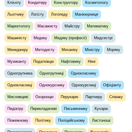
Клієнту
Кондитеру
Конструктору
Косметологу
Льотчику
Логісту
Логопеду
Манікюрниця
Маркетологу
Масажисту
Майстру
Математику
Машиністу
Медику
Медику (професії)
Медсестрі
Менеджеру
Методисту
Механіку
Міністру
Моряку
Музиканту
Податківцю
Нафтовику
Няні
Одногрупника
Одногрупниці
Однокласнику
Однокласниці
Однокурснику
Однокурсниці
Офіціанту
Мисливцеві
Охоронцю
Перукарю
Партнеру
Співаку
Педіатру
Перекладачеві
Письменнику
Кухарю
Пожежному
Політику
Поліцейському
Листоноші