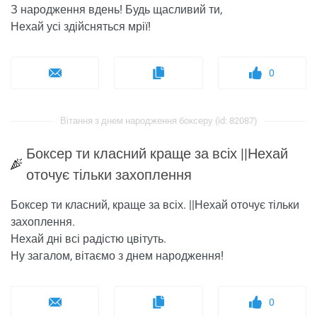
З народження вдень! Будь щасливий ти,
Нехай усі здійсняться мрії!
0
Вітання з днем ​​народження боксеру (id: 82087)
Боксер ти класний краще за всіх ||Нехай
оточує тільки захоплення
Боксер ти класний, краще за всіх. ||Нехай оточує тільки
захоплення.
Нехай дні всі радістю цвітуть.
Ну загалом, вітаємо з днем ​​народження!
0