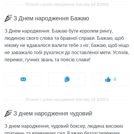
Вітання з днем ​​народження боксеру (id: 82066)
З Днем народження Бажаю
З Днем народження. Бажаю бути королем рингу,
людиною свого слова та бравної справи. Бажаю, щоб
нікому не вдавалося валити тебе з ніг, бажаю, щоб ніщо
не заважало тобі рухатися до поставленої мети. Успіхів,
перемог, гучних звань та поясів слави!
0
Вітання з днем ​​народження боксеру (id: 82067)
З днем ​​народження чудовий
З днем ​​народження, чудовий боксер, людина високих
прагнень та впевнених сил. Бажаю беззастережних