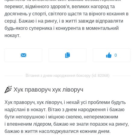
перемог, відмінного здоров'я, великих нагород та
досягнень у спорті, світлого щастя та вірного кохання в
серці. Бажаю і на рингу, і в житті завжди відправляти
будь-якого суперника і конкурента в моментальний
нокаут.
0
Вітання з днем ​​народження боксеру (id: 82068)
Хук праворуч хук ліворуч
Хук праворуч, хук ліворуч, і нехай усі проблеми будуть
надіслані в нокаут. Вітаю з днем народження і бажаю
бути непорушною і міцною скелею, непереможним
і впевненим лідером, бажаю не знати поразок на рингу,
бажаю в життя насолоджуватися кожним днем.