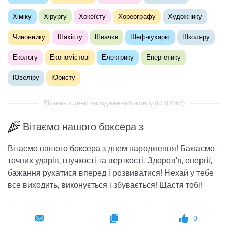
Хіміку
Хірургу
Хокеїсту
Хореографу
Художнику
Чиновнику
Шахісту
Швачки
Шеф-кухарю
Школяру
Екологу
Економістові
Електрику
Енергетику
Ювеліру
Юристу
Вітання з днем ​​народження боксеру (id: 82064)
Вітаємо нашого боксера з
Вітаємо нашого боксера з днем ​​народження! Бажаємо
точних ударів, гнучкості та верткості. Здоров'я, енергії,
бажання рухатися вперед і розвиватися! Нехай у тебе
все виходить, виконується і збувається! Щастя тобі!
0