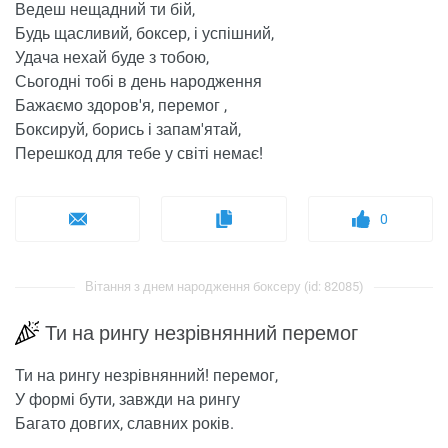
Ведеш нещадний ти бій,
Будь щасливий, боксер, і успішний,
Удача нехай буде з тобою,
Сьогодні тобі в день народження
Бажаємо здоров'я, перемог ,
Боксируй, борись і запам'ятай,
Перешкод для тебе у світі немає!
0
Вітання з днем ​​народження боксеру (id: 82085)
Ти на рингу незрівнянний перемог
Ти на рингу незрівнянний! перемог,
У формі бути, завжди на рингу
Багато довгих, славних років.