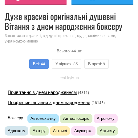
Дуже красиві оригінальні душевні
Вітання з днем ​​народження боксеру
Завантажити красиві, від душі, прикольні, мудрі, своїми словами,
українською мовою
Всього:
44
шт
Всі: 44
У віршах: 35
В прозі: 9
rest.kyiv.ua
Привітання з днем ​​народженням
(4811)
Професійні вітання з днем ​​народження
(18145)
Боксеру
Автомеханіку
Автослюсарю
Агроному
Адвокату
Актору
Актрисі
Акушерка
Артисту