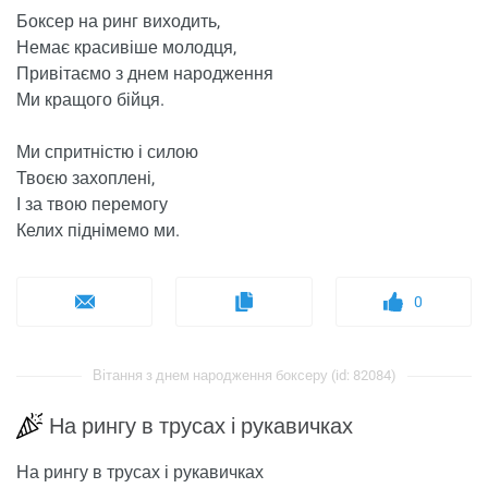
Боксер на ринг виходить,
Немає красивіше молодця,
Привітаємо з днем ​​народження
Ми кращого бійця.
Ми спритністю і силою
Твоєю захоплені,
І за твою перемогу
Келих піднімемо ми.
0
Вітання з днем ​​народження боксеру (id: 82084)
На рингу в трусах і рукавичках
На рингу в трусах і рукавичках