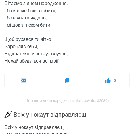
Вітаємо з днем ​​народження,
І бажаємо бокс любити,
І боксувати чудово,
І мішок з піском бити!
Щоб рухався ти чітко
Заробляв очки,
Відправляв у нокаут влучно,
Нехай збудуться всі мрії!
0
Вітання з днем ​​народження боксеру (id: 82080)
Всіх у нокаут відправляєш
Всіх у нокаут відправляєш,