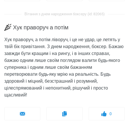
Вітання з днем ​​народження боксеру (id: 82065)
Хук праворуч а потім
Хук праворуч, а потім ліворуч, і це не удар, це летять у
твій бік привітання. З днем ​​народження, боксер. Бажаю
завжди бути кращим і на рингу, і в інших справах,
бажаю одним лише своїм поглядом валити будь-якого
суперника і одним лише своїм бажанням
перетворювати будь-яку мрію на реальність. Будь
здоровий і міцний, безстрашний і розумний,
цілеспрямований і непохитний, рішучий і просто
щасливий!
0