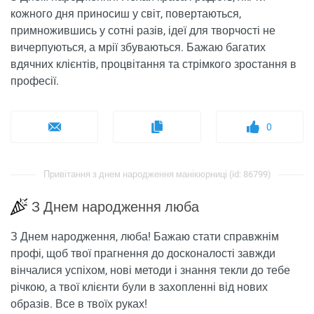
кожного дня приносиш у світ, повертаються,
примножившись у сотні разів, ідеї для творчості не
вичерпуються, а мрії збуваються. Бажаю багатих
вдячних клієнтів, процвітання та стрімкого зростання в
професії.
0
Привітання з днем ​​народження манікюрниці (id: 86799)
З Днем народження люба
З Днем народження, люба! Бажаю стати справжнім
профі, щоб твої прагнення до досконалості завжди
вінчалися успіхом, нові методи і знання текли до тебе
річкою, а твої клієнти були в захопленні від нових
образів. Все в твоїх руках!