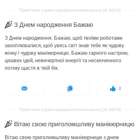
Привітання з днем ​​народження манікюрниці (id: 86815)
З Днем народження Бажаю
З Днем народження. Бажаю, щоб твоїми роботами
захоплювалися, щоб увесь світ знав тебе як чудову
жінку і чудову манікюрницю. Бажаю гарного настрою,
цікавих ідей, невичерпної енергії та нескінченного
потоку щастя в твій бік.
0
Привітання з днем ​​народження манікюрниці (id: 86816)
Вітаю свою приголомшливу манікюрницю
Вітаю свою приголомшливу манікюрницю з днем ​​