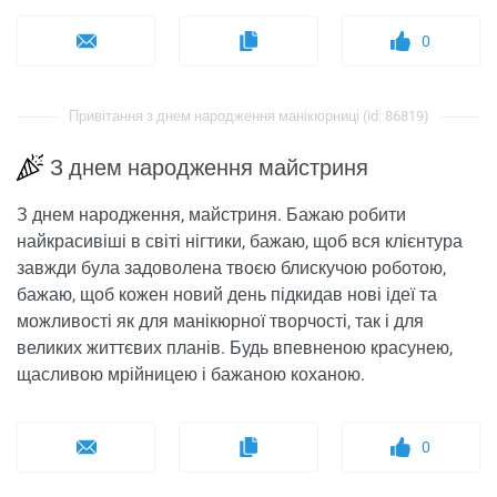
0
Привітання з днем ​​народження манікюрниці (id: 86819)
З днем ​​народження майстриня
З днем ​​народження, майстриня. Бажаю робити
найкрасивіші в світі нігтики, бажаю, щоб вся клієнтура
завжди була задоволена твоєю блискучою роботою,
бажаю, щоб кожен новий день підкидав нові ідеї та
можливості як для манікюрної творчості, так і для
великих життєвих планів. Будь впевненою красунею,
щасливою мрійницею і бажаною коханою.
0