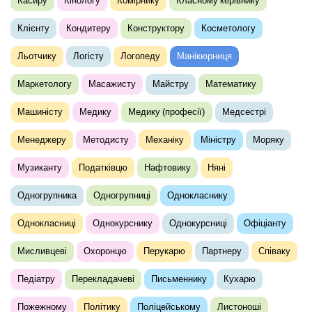
Касиру
Кінологу
Комірнику
Класному керівнику
Клієнту
Кондитеру
Конструктору
Косметологу
Льотчику
Логісту
Логопеду
Манікюрниця
Маркетологу
Масажисту
Майстру
Математику
Машиністу
Медику
Медику (професії)
Медсестрі
Менеджеру
Методисту
Механіку
Міністру
Моряку
Музиканту
Податківцю
Нафтовику
Няні
Одногрупника
Одногрупниці
Однокласнику
Однокласниці
Однокурснику
Однокурсниці
Офіціанту
Мисливцеві
Охоронцю
Перукарю
Партнеру
Співаку
Педіатру
Перекладачеві
Письменнику
Кухарю
Пожежному
Політику
Поліцейському
Листоноші