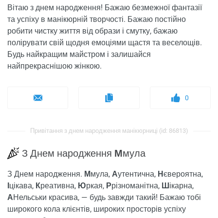
Вітаю з днем ​​народження! Бажаю безмежної фантазії
та успіху в манікюрній творчості. Бажаю постійно
робити чистку життя від образи і смутку, бажаю
полірувати свій щодня емоціями щастя та веселощів.
Будь найкращим майстром і залишайся
найпрекраснішою жінкою.
0
Привітання з днем ​​народження манікюрниці (id: 86813)
З Днем народження
М
мула
З Днем народження.
М
мула,
А
утентична,
Н
євероятна,
І
цікава,
К
реативна,
Ю
ркая,
Р
різноманітна,
Ш
ікарна,
А
Нельськи красива, — будь завжди такий! Бажаю тобі
широкого кола клієнтів, широких просторів успіху