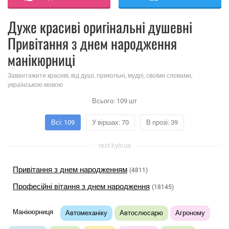
Дуже красиві оригінальні душевні
Привітання з днем ​​народження
манікюрниці
Завантажити красиві, від душі, прикольні, мудрі, своїми словами,
українською мовою
Всього:
109
шт
Всі: 109
У віршах: 70
В прозі: 39
rest.kyiv.ua
Привітання з днем ​​народженням
(4811)
Професійні вітання з днем ​​народження
(18145)
Манікюрниця
Автомеханіку
Автослюсарю
Агроному