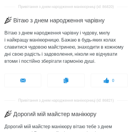
Привітання з днем ​​народження манікюрниці (id: 86820)
Вітаю з днем народження чарівну
Вітаю з днем народження чарівну і чудову, милу
і найкращу манікюрницю. Бажаю в будь-яких колах
славитися чудовою майстринею, знаходити в кожному
дні свою радість і задоволення, ніколи не відчувати
втоми і постійно зберігати гармонію душі.
0
Привітання з днем ​​народження манікюрниці (id: 86821)
Дорогий мій майстер манікюру
Дорогий мій майстер манікюру вітаю тебе з днем ​​