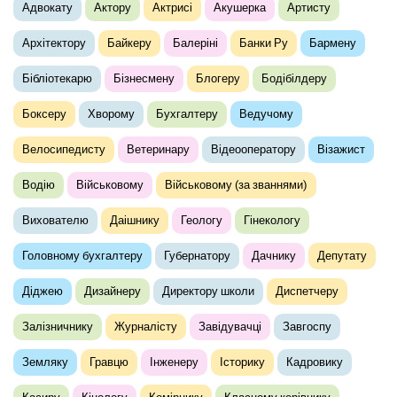
Адвокату
Актору
Актрисі
Акушерка
Артисту
Архітектору
Байкеру
Балеріні
Банки Ру
Бармену
Бібліотекарю
Бізнесмену
Блогеру
Бодібілдеру
Боксеру
Хворому
Бухгалтеру
Ведучому
Велосипедисту
Ветеринару
Відеооператору
Візажист
Водію
Військовому
Військовому (за званнями)
Вихователю
Даішнику
Геологу
Гінекологу
Головному бухгалтеру
Губернатору
Дачнику
Депутату
Діджею
Дизайнеру
Директору школи
Диспетчеру
Залізничнику
Журналісту
Завідувачці
Завгоспу
Земляку
Гравцю
Інженеру
Історику
Кадровику