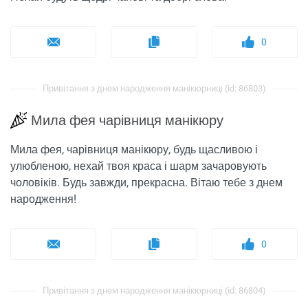
0
Привітання з днем ​​народження манікюрниці (id: 86803)
Мила фея чарівниця манікюру
Мила фея, чарівниця манікюру, будь щасливою і
улюбленою, нехай твоя краса і шарм зачаровують
чоловіків. Будь завжди, прекрасна. Вітаю тебе з днем ​​
народження!
0
Привітання з днем ​​народження манікюрниці (id: 86804)