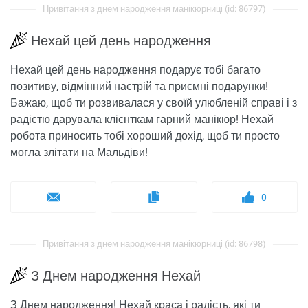
Привітання з днем ​​народження манікюрниці (id: 86797)
Нехай цей день народження
Нехай цей день народження подарує тобі багато
позитиву, відмінний настрій та приємні подарунки!
Бажаю, щоб ти розвивалася у своїй улюбленій справі і з
радістю дарувала клієнткам гарний манікюр! Нехай
робота приносить тобі хороший дохід, щоб ти просто
могла злітати на Мальдіви!
0
Привітання з днем ​​народження манікюрниці (id: 86798)
З Днем народження Нехай
З Днем народження! Нехай краса і радість, які ти