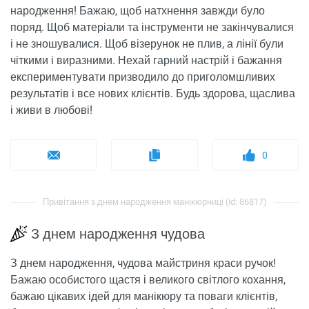
народження! Бажаю, щоб натхнення завжди було
поряд. Щоб матеріали та інструменти не закінчувалися
і не зношувалися. Щоб візерунок не плив, а лінії були
чіткими і виразними. Нехай гарний настрій і бажання
експериментувати призводило до приголомшливих
результатів і все нових клієнтів. Будь здорова, щаслива
і живи в любові!
0
Привітання з днем ​​народження манікюрниці (id: 86817)
З днем ​​народження чудова
З днем ​​народження, чудова майстриня краси ручок!
Бажаю особистого щастя і великого світлого кохання,
бажаю цікавих ідей для манікюру та поваги клієнтів,