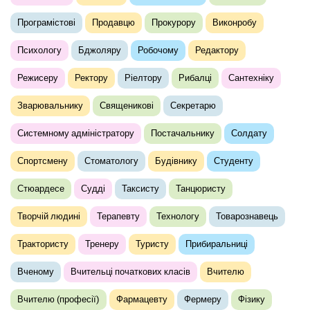
Програмістові
Продавцю
Прокурору
Виконробу
Психологу
Бджоляру
Робочому
Редактору
Режисеру
Ректору
Ріелтору
Рибалці
Сантехніку
Зварювальнику
Священикові
Секретарю
Системному адміністратору
Постачальнику
Солдату
Спортсмену
Стоматологу
Будівнику
Студенту
Стюардесе
Судді
Таксисту
Танцюристу
Творчій людині
Терапевту
Технологу
Товарознавець
Трактористу
Тренеру
Туристу
Прибиральниці
Вченому
Вчительці початкових класів
Вчителю
Вчителю (професії)
Фармацевту
Фермеру
Фізику