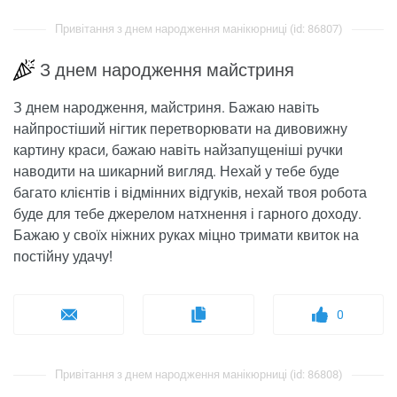
Привітання з днем ​​народження манікюрниці (id: 86807)
З днем ​​народження майстриня
З днем ​​народження, майстриня. Бажаю навіть
найпростіший нігтик перетворювати на дивовижну
картину краси, бажаю навіть найзапущеніші ручки
наводити на шикарний вигляд. Нехай у тебе буде
багато клієнтів і відмінних відгуків, нехай твоя робота
буде для тебе джерелом натхнення і гарного доходу.
Бажаю у своїх ніжних руках міцно тримати квиток на
постійну удачу!
0
Привітання з днем ​​народження манікюрниці (id: 86808)