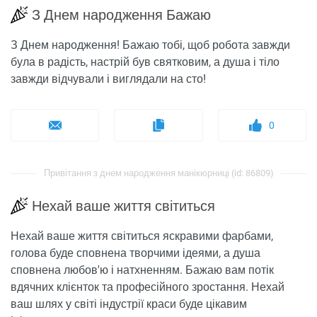
З Днем народження Бажаю
З Днем народження! Бажаю тобі, щоб робота завжди
була в радість, настрій був святковим, а душа і тіло
завжди відчували і виглядали на сто!
0
Привітання з днем ​​народження манікюрниці (id: 86809)
Нехай ваше життя світиться
Нехай ваше життя світиться яскравими фарбами,
голова буде сповнена творчими ідеями, а душа
сповнена любов'ю і натхненням. Бажаю вам потік
вдячних клієнток та професійного зростання. Нехай
ваш шлях у світі індустрії краси буде цікавим