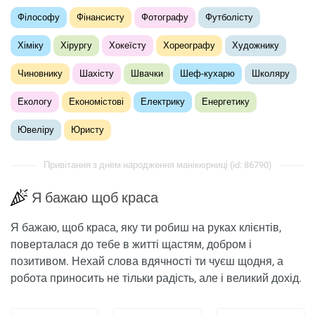
Філософу
Фінансисту
Фотографу
Футболісту
Хіміку
Хірургу
Хокеїсту
Хореографу
Художнику
Чиновнику
Шахісту
Швачки
Шеф-кухарю
Школяру
Екологу
Економістові
Електрику
Енергетику
Ювеліру
Юристу
Привітання з днем ​​народження манікюрниці (id: 86790)
Я бажаю щоб краса
Я бажаю, щоб краса, яку ти робиш на руках клієнтів,
поверталася до тебе в житті щастям, добром і
позитивом. Нехай слова вдячності ти чуєш щодня, а
робота приносить не тільки радість, але і великий дохід.