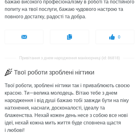
бажаю високого професіоналізму в роботі та постійного
попиту на твої послуги, бажаю чудового настрою та
повного достатку, радості та добра.
0
Привітання з днем ​​народження манікюрниці (id: 86818)
Твої роботи зроблені нігтики
Твої роботи, зроблені нігтики так і приваблюють своєю
красою. Ти—велика молодець. Вітаю тебе з днем ​​
народження і від душі бажаю тобі завжди бути на піку
натхнення, наснаги, досконалості, ідеалу та
блаженства. Нехай кожен день несе з собою все нові
ідеї, нехай кожна мить життя буде сповнена щастя
і любові!