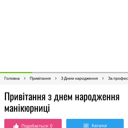
Головна
Привітання
З Днем народження
За профес
Привітання з днем ​​народження
манікюрниці
Каталог
Подобається:
0