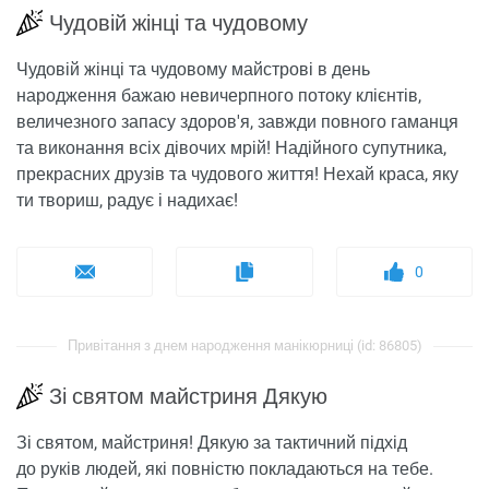
Чудовій жінці та чудовому
Чудовій жінці та чудовому майстрові в день
народження бажаю невичерпного потоку клієнтів,
величезного запасу здоров'я, завжди повного гаманця
та виконання всіх дівочих мрій! Надійного супутника,
прекрасних друзів та чудового життя! Нехай краса, яку
ти твориш, радує і надихає!
0
Привітання з днем ​​народження манікюрниці (id: 86805)
Зі святом майстриня Дякую
Зі святом, майстриня! Дякую за тактичний підхід
до руків людей, які повністю покладаються на тебе.