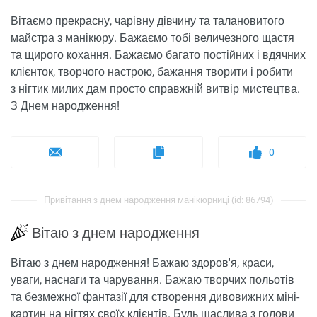
Вітаємо прекрасну, чарівну дівчину та талановитого
майстра з манікюру. Бажаємо тобі величезного щастя
та щирого кохання. Бажаємо багато постійних і вдячних
клієнток, творчого настрою, бажання творити і робити
з нігтик милих дам просто справжній витвір мистецтва.
З Днем народження!
0
Привітання з днем ​​народження манікюрниці (id: 86794)
Вітаю з днем ​​народження
Вітаю з днем ​​народження! Бажаю здоров'я, краси,
уваги, наснаги та чарування. Бажаю творчих польотів
та безмежної фантазії для створення дивовижних міні-
картин на нігтях своїх клієнтів. Будь щаслива з голови