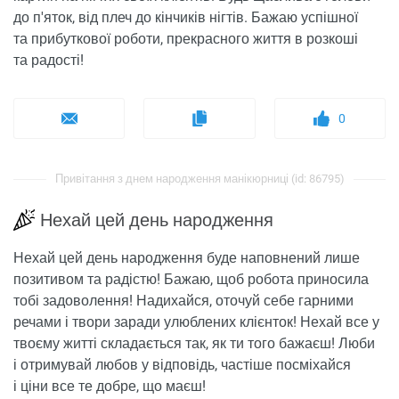
до п'яток, від плеч до кінчиків нігтів. Бажаю успішної
та прибуткової роботи, прекрасного життя в розкоші
та радості!
0
Привітання з днем ​​народження манікюрниці (id: 86795)
Нехай цей день народження
Нехай цей день народження буде наповнений лише
позитивом та радістю! Бажаю, щоб робота приносила
тобі задоволення! Надихайся, оточуй себе гарними
речами і твори заради улюблених клієнток! Нехай все у
твоєму житті складається так, як ти того бажаєш! Люби
і отримувай любов у відповідь, частіше посміхайся
і ціни все те добре, що маєш!