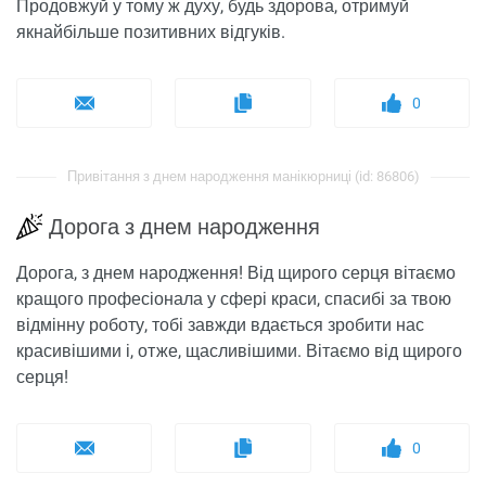
Продовжуй у тому ж духу, будь здорова, отримуй
якнайбільше позитивних відгуків.
0
Привітання з днем ​​народження манікюрниці (id: 86806)
Дорога з днем ​​народження
Дорога, з днем ​​народження! Від щирого серця вітаємо
кращого професіонала у сфері краси, спасибі за твою
відмінну роботу, тобі завжди вдається зробити нас
красивішими і, отже, щасливішими. Вітаємо від щирого
серця!
0