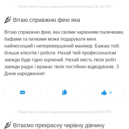
Привітання з днем ​​народження манікюрниці (id: 86792)
Вітаю справжню фею яка
Вітаю справжню фею, яка своїми чарівними паличками,
бафами та пилками може подарувати мені
найякісніший і неперевершений манікюр. Бажаю тобі
більше клієнтів і роботи. Нехай твій професіоналізм
завжди буде гідно оцінений. Нехай якість твоїх робіт
завжди радує і вражає твоїх постійних відвідувачів. З
Днем народження!
0
Привітання з днем ​​народження манікюрниці (id: 86793)
Вітаємо прекрасну чарівну дівчину