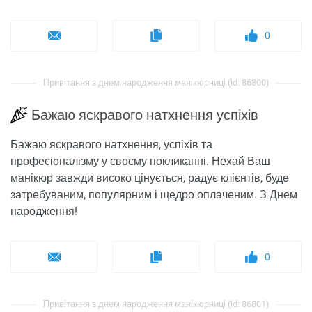
0
Привітання з днем ​​народження манікюрниці (id: 86800)
Бажаю яскравого натхнення успіхів
Бажаю яскравого натхнення, успіхів та
професіоналізму у своєму покликанні. Нехай Ваш
манікюр завжди високо цінується, радує клієнтів, буде
затребуваним, популярним і щедро оплаченим. З Днем
народження!
0
Привітання з днем ​​народження манікюрниці (id: 86801)