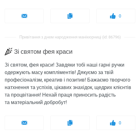
0
Привітання з днем ​​народження манікюрниці (id: 86796)
Зі святом фея краси
Зі святом, фея краси! Завдяки тобі наші гарні ручки
одержують масу компліментів! Дякуємо за твій
професіоналізм, креатив і позитив! Бажаємо творчого
натхнення та успіхів, цікавих знахідок, щедрих клієнтів
та процвітання! Нехай праця приносить радість
та матеріальний добробут!
0