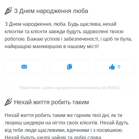
З Днем народження люба
З Днем народження, люба. Будь щаслива, нехай
клієнтки та клієнти завжди будуть задоволені твоєю
роботою. Бажаю успіхів і забезпеченості, і щоб ти була,
найкращою манікюршою в нашому місті!
0
Привітання з днем ​​народження манікюрниці (id: 86802)
Нехай життя робить таким
Нехай життя робить таким же гарним твої дні, як ти
твориш шедеври на нігтях своїх клієнтів. Нехай йдуть
від тебе люди щасливими, вдячними і з посмішкою.
Нехай будуть щедрі чайові та добрі слова.