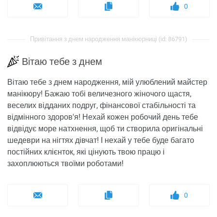
0
Привітання з днем ​​народження манікюрниці (id: 86791)
Вітаю тебе з днем
Вітаю тебе з днем ​​народження, мій улюблений майстер
манікюру! Бажаю тобі величезного жіночого щастя,
веселих відданих подруг, фінансової стабільності та
відмінного здоров'я! Нехай кожен робочий день тебе
відвідує море натхнення, щоб ти створила оригінальні
шедеври на нігтях дівчат! І нехай у тебе буде багато
постійних клієнток, які цінують твою працю і
захоплюються твоїми роботами!
0