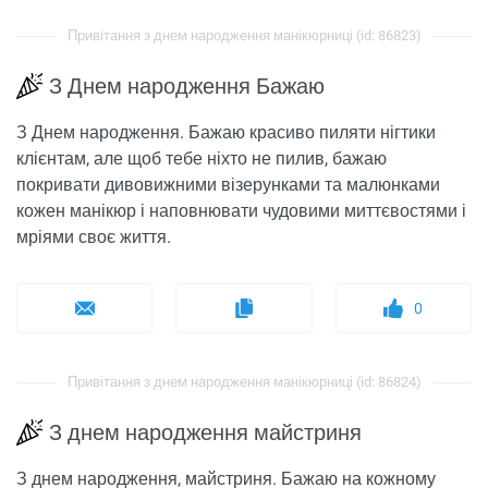
Привітання з днем ​​народження манікюрниці (id: 86823)
З Днем народження Бажаю
З Днем народження. Бажаю красиво пиляти нігтики
клієнтам, але щоб тебе ніхто не пилив, бажаю
покривати дивовижними візерунками та малюнками
кожен манікюр і наповнювати чудовими миттєвостями і
мріями своє життя.
0
Привітання з днем ​​народження манікюрниці (id: 86824)
З днем ​​народження майстриня
З днем ​​народження, майстриня. Бажаю на кожному