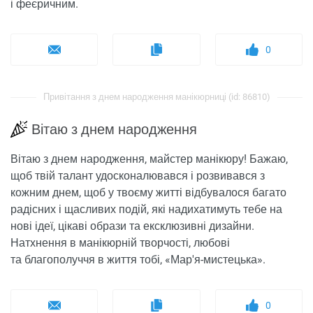
і феєричним.
0
Привітання з днем ​​народження манікюрниці (id: 86810)
Вітаю з днем ​​народження
Вітаю з днем ​​народження, майстер манікюру! Бажаю,
щоб твій талант удосконалювався і розвивався з
кожним днем, щоб у твоєму житті відбувалося багато
радісних і щасливих подій, які надихатимуть тебе на
нові ідеї, цікаві образи та ексклюзивні дизайни.
Натхнення в манікюрній творчості, любові
та благополуччя в життя тобі, «Мар'я-мистецька».
0