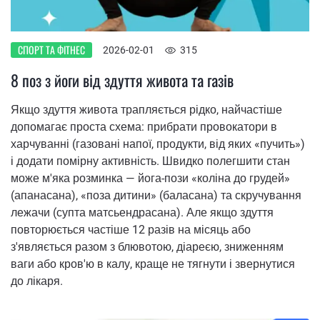
СПОРТ ТА ФІТНЕС
2026-02-01
315
8 поз з йоги від здуття живота та газів
Якщо здуття живота трапляється рідко, найчастіше
допомагає проста схема: прибрати провокатори в
харчуванні (газовані напої, продукти, від яких «пучить»)
і додати помірну активність. Швидко полегшити стан
може м'яка розминка — йога-пози «коліна до грудей»
(апанасана), «поза дитини» (баласана) та скручування
лежачи (супта матсьендрасана). Але якщо здуття
повторюється частіше 12 разів на місяць або
з'являється разом з блювотою, діареєю, зниженням
ваги або кров'ю в калу, краще не тягнути і звернутися
до лікаря.