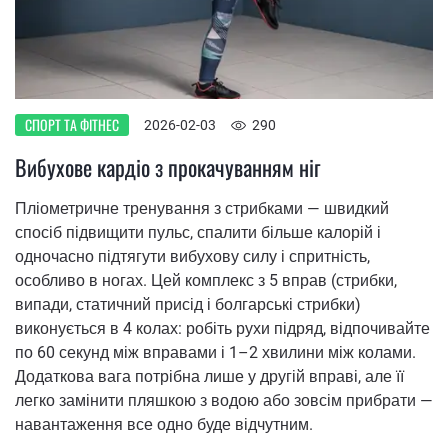
СПОРТ ТА ФІТНЕС
2026-02-03
290
Вибухове кардіо з прокачуванням ніг
Пліометричне тренування з стрибками — швидкий
спосіб підвищити пульс, спалити більше калорій і
одночасно підтягути вибухову силу і спритність,
особливо в ногах. Цей комплекс з 5 вправ (стрибки,
випади, статичний присід і болгарські стрибки)
виконується в 4 колах: робіть рухи підряд, відпочивайте
по 60 секунд між вправами і 1–2 хвилини між колами.
Додаткова вага потрібна лише у другій вправі, але її
легко замінити пляшкою з водою або зовсім прибрати —
навантаження все одно буде відчутним.