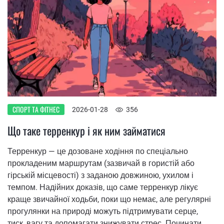
СПОРТ ТА ФІТНЕС
2026-01-28
356
Що таке терренкур і як ним займатися
Терренкур — це дозоване ходіння по спеціально
прокладеним маршрутам (зазвичай в гористій або
гірській місцевості) з заданою довжиною, ухилом і
темпом. Надійних доказів, що саме терренкур лікує
краще звичайної ходьби, поки що немає, але регулярні
прогулянки на природі можуть підтримувати серце,
тиск, вагу та допомагати знижувати стрес. Починати