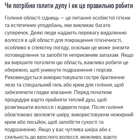
Чи потрібно голити дупу і як це правильно робити
Гоління області сідниць — це питання особистої гігієни
та естетичних уподобань, яке викликає багато
суперечок. Деякі люди надають перевагу видаленню
волосся в цій області для покращення гігієнічності,
особливо в спекотну погоду, оскільки це може знизити
потовиділення та запобігти неприємним запахам. Якщо
ви вирішите поголити цю область, важливо робити це
обережно, щоб уникнути подразнення і порізів.
Рекомендується використовувати гостре бритвенне
лезо та спеціальний гель або крем для гоління, щоб
забезпечити гладке ковзання. Перед початком
процедури варто прийняти теплий душ, щоб
розм'якшити волосся і відкрити пори. Після гоління
обов'язково зволожте шкіру, використовуючи нежирний
крем або лосьйон, щоб запобігти сухості та
подразненню. Якщо у вас чутлива шкіра або є
схильність до врослого волосся, можливо, варто