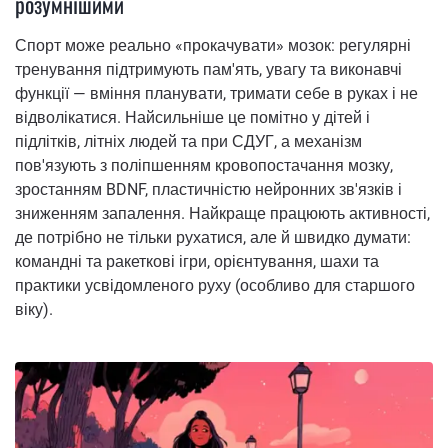
розумнішими
Спорт може реально «прокачувати» мозок: регулярні
тренування підтримують пам'ять, увагу та виконавчі
функції — вміння планувати, тримати себе в руках і не
відволікатися. Найсильніше це помітно у дітей і
підлітків, літніх людей та при СДУГ, а механізм
пов'язують з поліпшенням кровопостачання мозку,
зростанням BDNF, пластичністю нейронних зв'язків і
зниженням запалення. Найкраще працюють активності,
де потрібно не тільки рухатися, але й швидко думати:
командні та ракеткові ігри, орієнтування, шахи та
практики усвідомленого руху (особливо для старшого
віку).