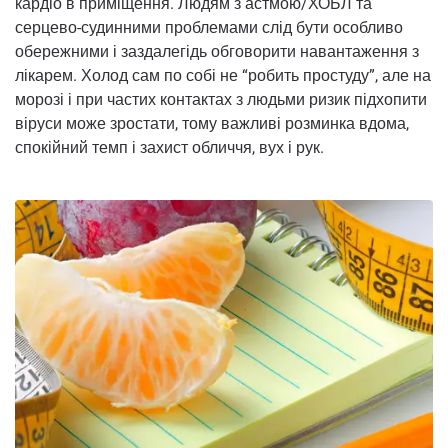
кардіо в приміщення. Людям з астмою/ХОБЛ та
серцево-судинними проблемами слід бути особливо
обережними і заздалегідь обговорити навантаження з
лікарем. Холод сам по собі не “робить простуду”, але на
морозі і при частих контактах з людьми ризик підхопити
віруси може зростати, тому важливі розминка вдома,
спокійний темп і захист обличчя, вух і рук.