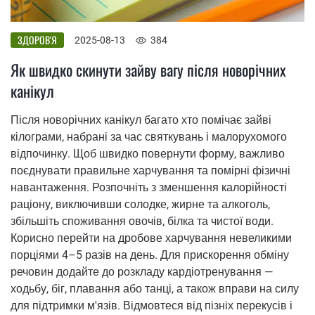
ЗДОРОВ'Я
2025-08-13
384
Як швидко скинути зайву вагу після новорічних
канікул
Після новорічних канікул багато хто помічає зайві
кілограми, набрані за час святкувань і малорухомого
відпочинку. Щоб швидко повернути форму, важливо
поєднувати правильне харчування та помірні фізичні
навантаження. Розпочніть з зменшення калорійності
раціону, виключивши солодке, жирне та алкоголь,
збільшіть споживання овочів, білка та чистої води.
Корисно перейти на дробове харчування невеликими
порціями 4–5 разів на день. Для прискорення обміну
речовин додайте до розкладу кардіотренування —
ходьбу, біг, плавання або танці, а також вправи на силу
для підтримки м'язів. Відмовтеся від пізніх перекусів і