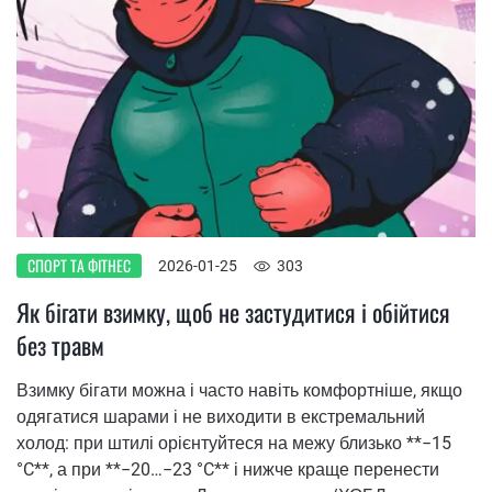
СПОРТ ТА ФІТНЕС
2026-01-25
303
Як бігати взимку, щоб не застудитися і обійтися
без травм
Взимку бігати можна і часто навіть комфортніше, якщо
одягатися шарами і не виходити в екстремальний
холод: при штилі орієнтуйтеся на межу близько **−15
°C**, а при **−20…−23 °C** і нижче краще перенести