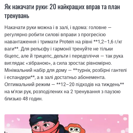
Як накачати руки: 20 найкращих вправ та план
тренувань
Накачати руки можна і в залі, і вдома: головне —
регулярно робити силові вправи з прогресією
навантаження і тримати Protein на рівні **1,2–1,6 г/кг
ваги**. Для рельєфу і гармонії тренуйте не тільки
біцепс, але й трицепс, дельти і передпліччя — так рука
виглядає «зібраною», а сила зростає рівномірно.
Мінімальний набір для дому — **турнік, розбірні гантелі
і еспандери**, а в залі достатньо абонемента.
Оптимальний режим — **12–20 підходів на тиждень**
на м'язи рук, розподілених на 2 тренування з паузою
близько 48 годин.