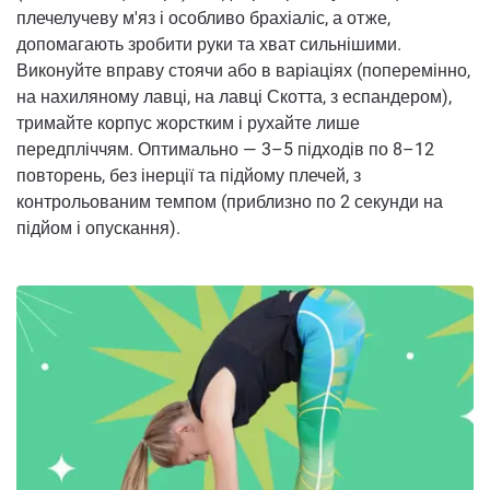
плечелучеву м'яз і особливо брахіаліс, а отже,
допомагають зробити руки та хват сильнішими.
Виконуйте вправу стоячи або в варіаціях (поперемінно,
на нахиляному лавці, на лавці Скотта, з еспандером),
тримайте корпус жорстким і рухайте лише
передпліччям. Оптимально — 3–5 підходів по 8–12
повторень, без інерції та підйому плечей, з
контрольованим темпом (приблизно по 2 секунди на
підйом і опускання).