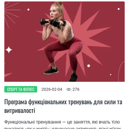
СПОРТ ТА ФІТНЕС
2026-02-04
276
Програма функціональних тренувань для сили та
витривалості
Функціональні тренування — це заняття, які вчать тіло
рухатися «як у житті»: одночасно активують різні м’язи,