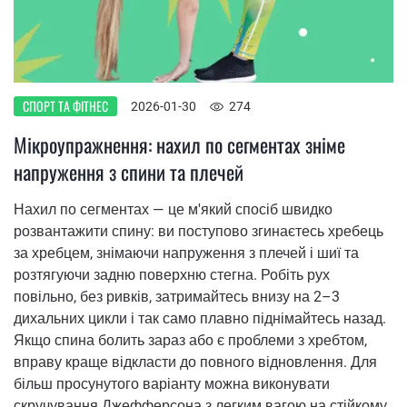
СПОРТ ТА ФІТНЕС
2026-01-30
274
Мікроупражнення: нахил по сегментах зніме
напруження з спини та плечей
Нахил по сегментах — це м'який спосіб швидко
розвантажити спину: ви поступово згинаєтесь хребець
за хребцем, знімаючи напруження з плечей і шиї та
розтягуючи задню поверхню стегна. Робіть рух
повільно, без ривків, затримайтесь внизу на 2–3
дихальних цикли і так само плавно піднімайтесь назад.
Якщо спина болить зараз або є проблеми з хребтом,
вправу краще відкласти до повного відновлення. Для
більш просунутого варіанту можна виконувати
скручування Джефферсона з легким вагою на стійкому