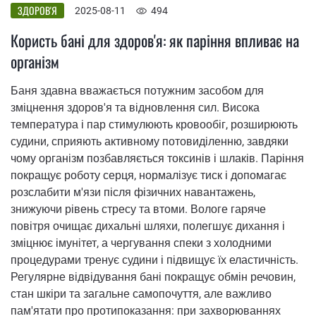
ЗДОРОВ'Я
2025-08-11
494
Користь бані для здоров'я: як паріння впливає на
організм
Баня здавна вважається потужним засобом для
зміцнення здоров'я та відновлення сил. Висока
температура і пар стимулюють кровообіг, розширюють
судини, сприяють активному потовиділенню, завдяки
чому організм позбавляється токсинів і шлаків. Паріння
покращує роботу серця, нормалізує тиск і допомагає
розслабити м'язи після фізичних навантажень,
знижуючи рівень стресу та втоми. Вологе гаряче
повітря очищає дихальні шляхи, полегшує дихання і
зміцнює імунітет, а чергування спеки з холодними
процедурами тренує судини і підвищує їх еластичність.
Регулярне відвідування бані покращує обмін речовин,
стан шкіри та загальне самопочуття, але важливо
пам'ятати про протипоказання: при захворюваннях