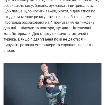
розвивають силу, баланс, рухливість і витривалість,
щоб легше було носити важке, бігати, підніматися по
сходах та менше ризикувати спиною або колінами.
Програма розрахована на 4 тренування на тиждень:
два дні — підходи та повтори, ще два — інтенсивні
кола/інтервали. Для старту вистачить гантелей і
турніка, а якщо підтягування поки не даються —
виручать резинки-експандери та спрощені варіанти
вправ.