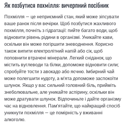
Як позбутися похмілля: вичерпний посібник
Похмілля — це неприємний стан, який може зіпсувати
ваше ранок після вечірки. Щоб позбутися жахливого
похмілля, почніть з гідратації: пийте багато води, щоб
відновити рівень рідини в організмі. Уникайте кави,
оскільки він може погіршити зневоднення. Корисно
також випити електролітний напій або сік, щоб
поповнити втрачені мінерали. Легкий сніданок, що
містить вуглеводи та білки, допоможе відновити сили;
спробуйте тости з авокадо або яєчню. Імбирний чай
може полегшити нудоту, а м'ята допоможе заспокоїти
шлунок. Якщо у вас сильний головний біль, прийміть
знеболювальне, але уникайте аспірину, оскільки він
може дратувати шлунок. Відпочиньте і дайте організму
час на відновлення. Пам'ятайте, що найкращий спосіб
уникнути похмілля — це помірність у вживанні
алкоголю.