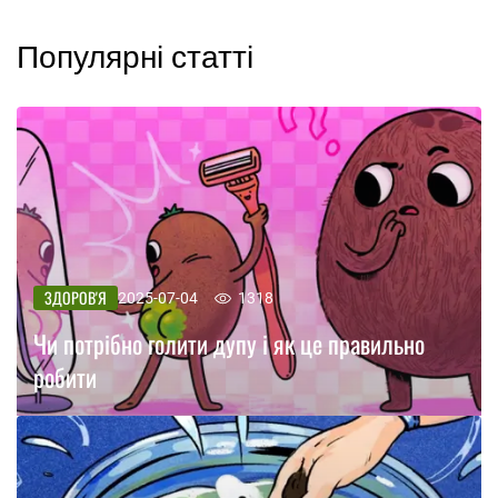
Популярні статті
ЗДОРОВ'Я
2025-07-04
1318
Чи потрібно голити дупу і як це правильно
робити