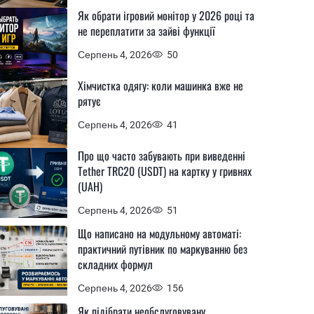
Як обрати ігровий монітор у 2026 році та
не переплатити за зайві функції
Серпень 4, 2026
50
Хімчистка одягу: коли машинка вже не
рятує
Серпень 4, 2026
41
Про що часто забувають при виведенні
Tether TRC20 (USDT) на картку у гривнях
(UAH)
Серпень 4, 2026
51
Що написано на модульному автоматі:
практичний путівник по маркуванню без
складних формул
Серпень 4, 2026
156
Як підібрати необслуговувану