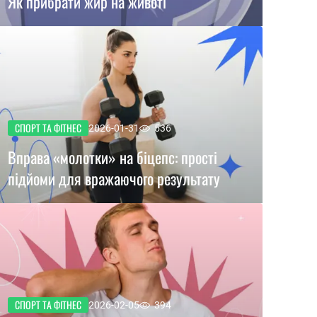
Як прибрати жир на животі
СПОРТ ТА ФІТНЕС
2026-01-31
536
Вправа «молотки» на біцепс: прості
підйоми для вражаючого результату
СПОРТ ТА ФІТНЕС
2026-02-05
394