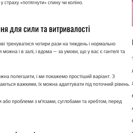
 у страху «потягнути» спину чи коліно.
ня для сили та витривалості
ові тренуватися чотири рази на тиждень і нормально
ожна і в залі, і вдома — за умови, що у вас є гантелі та
ожна полегшити, і ми покажемо простіший варіант. З
аються важкими, їх можна адаптувати під поточний рівень.
 або проблеми з м’язами, суглобами та хребтом, перед