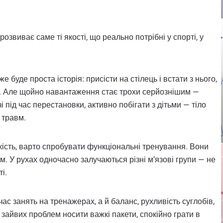
звиває саме ті якості, що реально потрібні у спорті, у
 буде проста історія: присісти на стілець і встати з нього,
и. Але щойно навантаження стає трохи серйознішим —
і під час перестановки, активно побігати з дітьми — тіло
 травм.
чкість, варто спробувати функціональні тренування. Вони
. У рухах одночасно залучаються різні м’язові групи — не
і.
час занять на тренажерах, а й баланс, рухливість суглобів,
 зайвих проблем носити важкі пакети, спокійно грати в