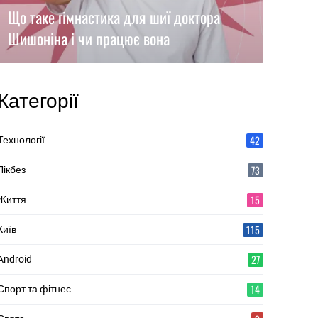
Що таке гімнастика для шиї доктора
Шишоніна і чи працює вона
Категорії
42
Технології
73
Лікбез
15
Життя
115
Київ
27
Android
14
Спорт та фітнес