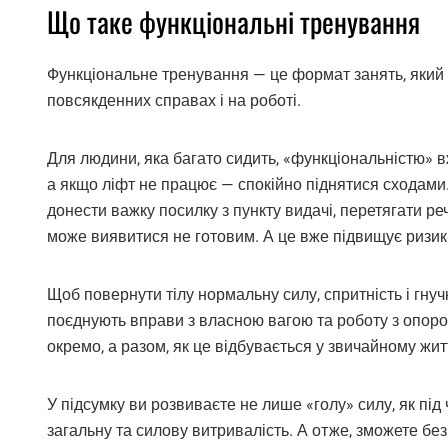
Що таке функціональні тренування
Функціональне тренування — це формат занять, який ро
повсякденних справах і на роботі.
Для людини, яка багато сидить, «функціональністю» вже
а якщо ліфт не працює — спокійно піднятися сходам
донести важку посилку з пункту видачі, перетягати реч
може виявитися не готовим. А це вже підвищує ризик
Щоб повернути тілу нормальну силу, спритність і гну
поєднують вправи з власною вагою та роботу з опором
окремо, а разом, як це відбувається у звичайному житт
У підсумку ви розвиваєте не лише «голу» силу, як під 
загальну та силову витривалість. А отже, зможете без