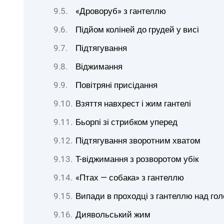
«Дроворуб» з гантеллю
Підйом коліней до грудей у висі
Підтягування
Віджимання
Повітряні присідання
Взяття навхрест і жим гантелі
Бьорпі зі стрибком уперед
Підтягування зворотним хватом
T-віджимання з розворотом убік
«Птах — собака» з гантеллю
Випади в проходці з гантеллю над го
Диявольський жим