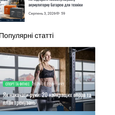
акумуляторну батарею для техніки
Серпень 3, 2026
59
Популярні статті
СПОРТ ТА ФІТНЕС
2026-01-27
1495
Як накачати руки: 20 найкращих вправ та
план тренувань