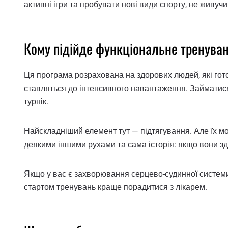
активні ігри та пробувати нові види спорту, не живучи
Кому підійде функціональне тренуван
Ця програма розрахована на здорових людей, які гот
ставляться до інтенсивного навантаження. Займатися м
турнік.
Найскладніший елемент тут — підтягування. Але їх м
деякими іншими рухами та сама історія: якщо вони зд
Якщо у вас є захворювання серцево-судинної системи
стартом тренувань краще порадитися з лікарем.