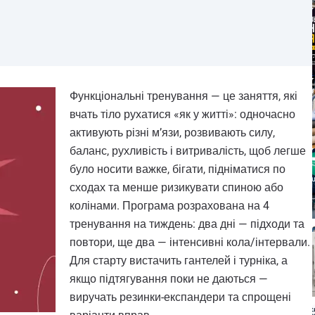
Функціональні тренування — це заняття, які
вчать тіло рухатися «як у житті»: одночасно
активують різні м’язи, розвивають силу,
баланс, рухливість і витривалість, щоб легше
було носити важке, бігати, підніматися по
сходах та менше ризикувати спиною або
колінами. Програма розрахована на 4
тренування на тиждень: два дні — підходи та
повтори, ще два — інтенсивні кола/інтервали.
Для старту вистачить гантелей і турніка, а
якщо підтягування поки не даються —
виручать резинки-експандери та спрощені