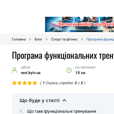
Головна
Блог
Спорт та фітнес
Програма функці
Програма функціональних трен
АВТОР
НА ЧИТАННЯ
rest.kyiv.ua
10 хв
(
1
Оцінка, середнє
5
з
5
)
Що буде у статті
Що таке функціональні тренування