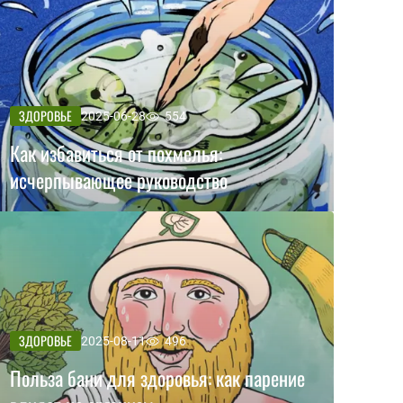
ЗДОРОВЬЕ
2025-06-28
554
Как избавиться от похмелья:
исчерпывающее руководство
ЗДОРОВЬЕ
2025-08-11
496
Польза бани для здоровья: как парение