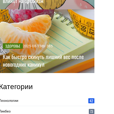
влияет на организм
ЗДОРОВЬЕ
2025-08-13
385
Как быстро скинуть лишний вес после
новогодних каникул
Категории
42
Технологии
73
Ликбез