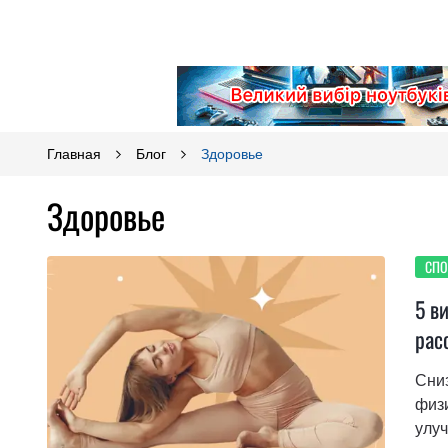
Главная
Блог
Здоровье
Здоровье
СПО
5 в
рас
Сниз
физи
улуч