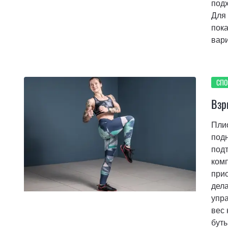
под
Для 
пок
вар
СПО
Взр
Пли
подн
подт
комп
прис
дела
упр
вес 
буты