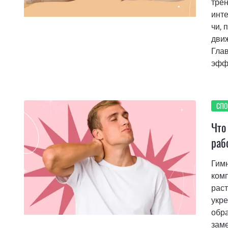
трен
инте
чи, 
дви
Глав
эффе
СПО
Что
раб
Гимн
комп
раст
укр
обр
заме