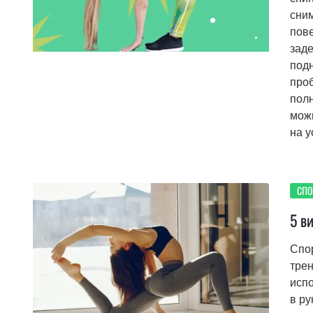
сним
пове
заде
подн
про
полн
мож
на 
СПО
5 в
Спор
тре
исп
в ру