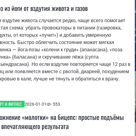
оз из йоги от вздутия живота и газов
 вздутие живота случается редко, чаще всего помогает
тая схема: убрать провокаторы в питании (газировка,
укты, от которых «пучит») и добавить умеренную
вность. Быстро облегчить состояние может мягкая
инка — йога-позы «колени к груди» (апанасана), «поза
нка» (баласана) и скручивание лёжа (супта
ьендрасана). Но если вздутие повторяется чаще 12 раз в
ц или появляется вместе с рвотой, диареей, похудением
кровью в кале, лучше не тянуть и обратиться к врачу.
РТ И ФИТНЕС
2026-01-31
553
ажнение «молотки» на бицепс: простые подъёмы
 впечатляющего результата