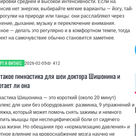
ировки средней и высокой интенсивности. Если на
нсив нет энергии, выбирайте мягкие варианты — йогу, тай-
прогулки на природе или танцы: они расслабляют через
жение, дыхание, музыку и переключение внимания.
ное — делать это регулярно и в комфортном темпе, тогда
кт на самочувствие обычно становится заметнее.
РТ И ФИТНЕС
2026-02-05
412
 такое гимнастика для шеи доктора Шишонина и
отает ли она
астика Шишонина — это короткий (около 20 минут)
лекс для шеи без оборудования: разминка, 9 упражнений и
яжка, который может помочь снять зажимы и немного
епить мышцы при неспецифической боли от сидячего
аза жизни. Но обещания про «нормализацию давления» и
тное влияние на кровоснабжение мозга научно не