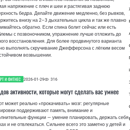
ая напряжение с плеч и шеи и растягивая заднюю
рхность бедра. Делайте движение медленно, без рывков,
ржитесь внизу на 2–3 дыхательных цикла и так же плавно
имайтесь обратно. Если спина болит сейчас или есть
блемы с позвоночником, упражнение лучше отложить до
ого восстановления. Для более продвинутого варианта
но выполнять скручивание Джефферсона с лёгким весом
устойчивом возвышении.
РТ И ФИТНЕС
2026-01-29
316
идов активности, которые могут сделать вас умнее
т может реально «прокачивать» мозг: регулярные
нировки поддерживают память, внимание и
олнительные функции — умение планировать, держать себя
ках и не отвлекаться. Сильнее всего это заметно у детей и