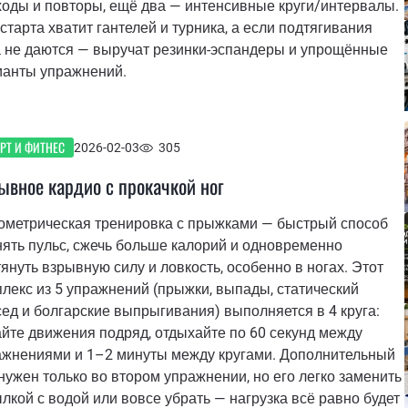
ходы и повторы, ещё два — интенсивные круги/интервалы.
старта хватит гантелей и турника, а если подтягивания
а не даются — выручат резинки-эспандеры и упрощённые
ианты упражнений.
РТ И ФИТНЕС
2026-02-03
305
ывное кардио с прокачкой ног
ометрическая тренировка с прыжками — быстрый способ
ять пульс, сжечь больше калорий и одновременно
януть взрывную силу и ловкость, особенно в ногах. Этот
лекс из 5 упражнений (прыжки, выпады, статический
ед и болгарские выпрыгивания) выполняется в 4 круга:
йте движения подряд, отдыхайте по 60 секунд между
ажнениями и 1–2 минуты между кругами. Дополнительный
нужен только во втором упражнении, но его легко заменить
лкой с водой или вовсе убрать — нагрузка всё равно будет