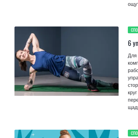
ощу
СПО
6 у
Для 
комп
рабо
упра
стор
круг
пер
щад
СПО