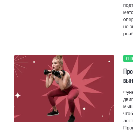
под
мето
опер
не э
реаб
СПО
Про
вын
Функ
двиг
мышц
чтоб
лест
Прог