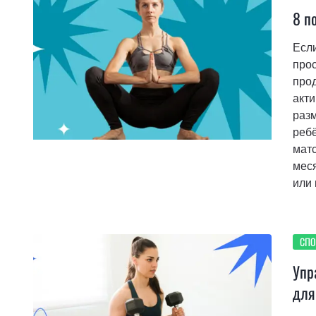
8 п
Если
прос
прод
акти
разм
ребё
матс
меся
или 
СПО
Упр
для