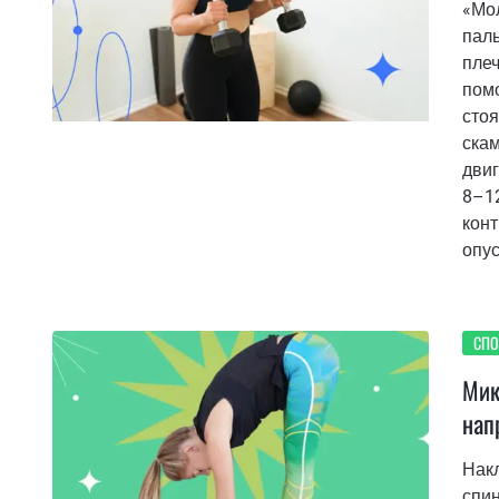
«Мол
паль
плеч
помо
стоя
скам
двиг
8–12
кон
опус
СПО
Мик
нап
Накл
спин