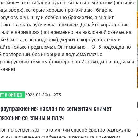
отки» — это сгибания рук с нейтральным хватом (большие
цы вверх), которые хорошо прокачивают бицепс,
елучевую мышцу и особенно брахиалис, а значит
гают сделать руки и хват сильнее. Делайте упражнение
 или в вариациях (попеременно, на наклонной скамье, на
ье Скотта, с эспандером), держите корпус жёстким и
айте только предплечья. Оптимально — 3–5 подходов по
 повторений, без инерции и подъёма плеч, с
тролируемым темпом (примерно по 2 секунды на подъём и
кание).
РТ И ФИТНЕС
2026-01-30
275
роупражнение: наклон по сегментам снимет
ряжение со спины и плеч
он по сегментам — это мягкий способ быстро разгрузить
у: вы постепенно сгибаетесь позвонок за позвонком,