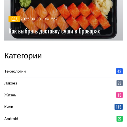
ЕДА
2025-09-30
567
Как выбрать доставку суши в Броварах
Категории
42
Технологии
73
Ликбез
15
Жизнь
115
Киев
27
Android